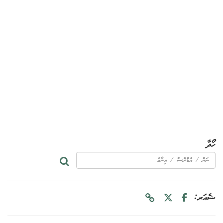
ހޯދާ
ޝެއަރ: