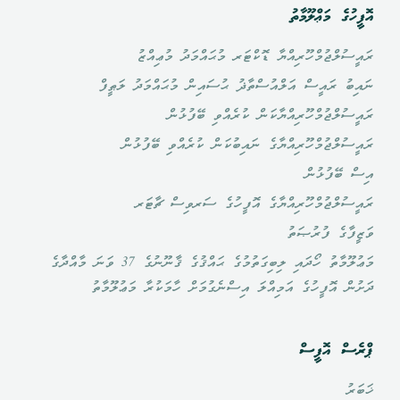
އޮފީހުގެ މަޢްލޫމާތު
ރައީސުލްޖުމްހޫރިއްޔާ ޑޮކްޓަރ މުޙައްމަދު މުޢިއްޒު
ނައިބު ރައީސް އަލްއުސްތާޛު ޙުސައިން މުޙައްމަދު ލަޠީފް
ރައީސުލްޖުމްހޫރިއްޔާކަން ކުރެއްވި ބޭފުޅުން
ރައީސުލްޖުމްހޫރިއްޔާގެ ނައިބުކަން ކުރެއްވި ބޭފުޅުން
އިސް ބޭފުޅުން
ރައީސުލްޖުމްހޫރިއްޔާގެ އޮފީހުގެ ސަރވިސް ޗާޓަރ
ވަޒީފާގެ ފުރުޞަތު
މަޢުލޫމާތު ހޯދައި ލިބިގަތުމުގެ ޙައްޤުގެ ޤާނޫނުގެ 37 ވަނަ މާއްދާގެ
ދަށުން އޮފީހުގެ އަމިއްލަ އިސްނެގުމަށް ހާމަކުރާ މަޢުލޫމާތު
ޕްރެސް އޮފީސް
ޚަބަރު