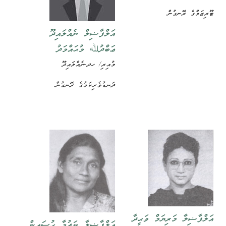
ޓޫރިޒަމްގެ ރޮނގުން
އަލްފާޟިލް ނެއްލައިދޫ
ޢަބްދުﷲ މުޙައްމަދު
މުއިރި/ ހދ.ނެއްލައިދޫ
ދަނޑުވެރިކަމުގެ ރޮނގުން
އަލްފާޟިލާ މަރިޔަމް ވަޙީދާ
އަލްފާޟިލާ ނަޖުމާ ޙުސައިން