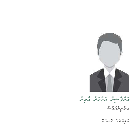
އަލްފާޟިލް އަޙްމަދު ޢާމިރު
ގ.ގްރީންހައުސް
ކުޅިވަރުގެ ރޮނގުން