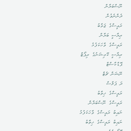
ނޫސްބަޔާން
ދެންނެވުން
ރައީސްގެ ޖަވާބު
ރިޔާސީ ބަޔާން
ރައީސްގެ ވާހަކަފުޅު
ރިޔާސީ ކޮމިޝަނުގެ ރިޕޯޓް
ޕޮޑްކާސްޓް
ނޭޝަން ޗެޓް
ދަ ޕަލްސް
ރައީސްގެ ޚިތާބު
ރައީސްގެ ނޫސްބަޔާން
ނައިބު ރައީސްގެ ވާހަކަފުޅު
ނައިބު ރައީސްގެ ޚިތާބު