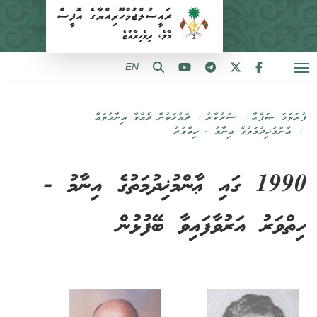
EN
ފުރަތަމަ ޞަފްޙާ
ސަރުކާރު
ދައުލަތުން ދެއްވާ އިނާމުތައް
ޢާންމުޚިދުމަތުގެ އިނާމު - ހިތްވަރު
1990 ގައި ޢާންމުޚިދުމަތުގެ އިނާމު -
ހިތްވަރު އަރުވާފައިވާ ބޭފުޅުން