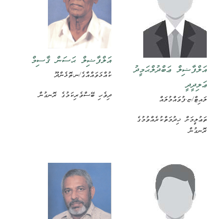
އަލްފާޟިލް ޙަސަން ޤާސިމް
އަލްފާޟިލް ޢަބްދުލްޙަމީދު
ކުއްޅަވައްއާގެ/ނ.ތޮޅެންދޫ
ޢަލިދީދީ
ދިވެހި ބޭސްވެރިކަމުގެ ރޮނގުން
ލައިޓް/ޏ.ފުވައްމުލައް
ތަޢުލީމަށް ޚިދުމަތްކުރެއްވުމުގެ
ރޮނގުން