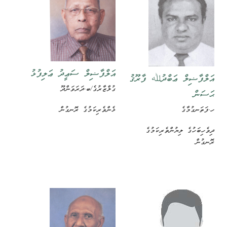
އަލްފާޟިލް ސަޢީދު ޢަލިފުޅު
އަލްފާޟިލް ޢަބްދުﷲ ފާރޫޤު
ގުލްޒާރުގެ/ބ.ދަރަވަންދޫ
ޙަސަން
ޅެންވެރިކަމުގެ ރޮނގުން
ހ.ފަތަނގުމާގެ
ދިވެހިބަހުގެ ލިޔުންތެރިކަމުގެ
ރޮނގުން