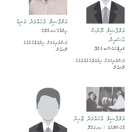
އަލްފާޟިލް މުޙައްމަދު މަނިކު
އަލްފާޟިލް ޔޫނުސް
ހީނާމާގެ/ގދ.މާތޮޑާ
ޙުސައިން
މަސްވެރިކަމަށް ޚިދުމަތްކުރުމުގެ
ލައިޓްހައުސް/ބ.ކެންދޫ
ރޮނގުން
މަސްވެރިކަމަށް ޚިދުމަތްކުރެއްވުމުގެ
ރޮނގުން
އަލްފާޟިލް މުޙައްމަދު ޒާހިރު
މާގަސްދޮށުގެ / ގދ.ގައްދޫ