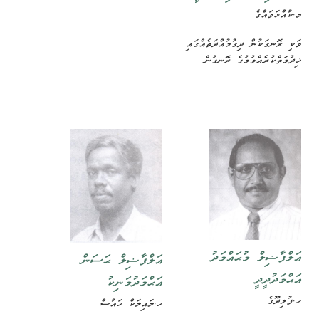
މ.ކުއްޅަވައްގެ
ވަކި ރޮނގަކުން ދިގުމުއްދަތެއްގައި
ޚިދުމަތްކުރެއްވުމުގެ ރޮނގުން
އަލްފާޟިލް މުޙައްމަދު
އަލްފާޟިލް ޙަސަން
އަޙްމަދުދީދީ
އަޙްމަދުމަނިކު
ހ.ފުލިދޫގެ
ހ.ލައިލަކް ހައުސް