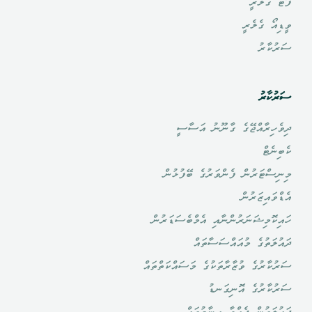
ފޮޓޯ ގެލެރީ
ވީޑިއޯ ގެލެރީ
ސަރުކާރު
ސަރުކާރު
ދިވެހިރާއްޖޭގެ ގާނޫނު އަސާސީ
ކެބިނެޓް
މިނިސްޓަރުން ފެންވަރުގެ ބޭފުޅުން
އެޑްވައިޒަރުން
ހައިކޮމިޝަނަރުންނާއި އެމްބެސަޑަރުން
ދައުލަތުގެ މުއައްސަސާތައް
ސަރުކާރުގެ ވުޒާރާތަކުގެ މަސައްކަތްތައް
ސަރުކާރުގެ އޮނިގަނޑު