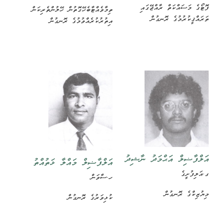
ފޮޓޯގެ މަސައްކަތް ރާއްޖޭގައި
ތިމާވެއްޓާބެހޭގޮތުން ހޭލުންތެރިކަން
ތަރައްޤީކުރުމުގެ ރޮނގުން
އިތުރުކުރެއްވުމުގެ ރޮނގުން
އަލްފާޟިލް އަޙްމަދު ނާޝިދު
އަލްފާޟިލް މައްލާ ޅަތުއްތު
ގ.އަލިފުށީގެ
ހ.ސާވަން
މިޔުޒިކްގެ ރޮނގުން
ކުޅިވަރުގެ ރޮނގުން