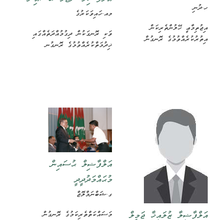
ހ.ދުނި
މއ.ހައިވަކަރުގެ
އިޖުތިމާޢީ ހޭލުންތެރިކަން
ވަކި ރޮނގަކުން ދިގުމުއްދަތެއްގައި
އިތުރުކުރެއްވުމުގެ ރޮނގުން
ޚިދުމަތްކުރެއްވުމުގެ ރޮނގުނ
އަލްފާޟިލް ޙުސައިން
މުޙައްމަދުދީދީ
ގ.ޝަބްނަމްލޮޖް
އަލްފާޟިލާ ޒުލައިޚާ ޖަމީލް
މަސައްކަތްތެރިކަމުގެ ރޮނގުން