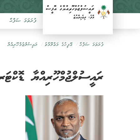
ފުރަތަމަ ޞަފްޙާ
ފުރަތަމަ ޞަފްޙާ
އޮފީހުގެ މަޢްލޫމާތު
ރައީސުލްޖުމްހޫރިއްޔާ
ރައީސުލްޖުމްހޫރިއްޔާ ޑޮކްޓަރ 