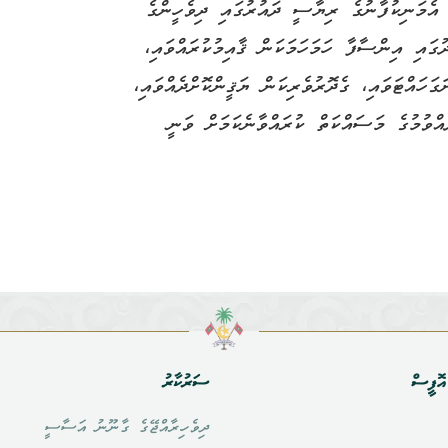
 އެމަނިކުފާނުގެ ރިޔާސީ ދައުރުގައި ދިވެހީންގެ
ުގައި އިންސާފާ ހަމަހަމަކަން ޤާއިމުކުރައްވައި،
ހައްޓަވައި، ގެދޮރުވެރިކަން ޔަޤީންކޮށްދެއްވައި،
އްވުމުގެ މަސައްކަތް ކުރައްވާނެކަމަށް ވަނީ
ޮފީސް
ސަރުކާރު
ދިވެހިރާއްޖޭގެ ގާނޫނު އަސާސީ