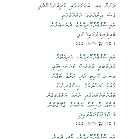
ދަށުން އއ. އުކުޅަހުގައި ކުރިއަށްގެންދެވި
ގަސް އިންދުމުގެ ހަރަކާތުގައި
ރައީސުލްޖުމްހޫރިއްޔާގެ ދެކަނބަލުން
ބައިވެރިވެވަޑައިގެންފި
5 އޮގަސްޓް 2026, ޚަބަރު
ރައީސުލްޖުމްހޫރިއްޔާ، އަރިއަތޮޅު
އުތުރުބުރީ އުކުޅަސް ކައުންސިލާއި،
އ.ތ.މ ކޮމިޓީ އަދި ރަށުގެ ބައެއް
މުއައްސަސާތަކުގެ އިސްވެރިންނާ
ބައްދަލުކުރައްވައި ރަށުގެ ތަރައްޤީއަށް
އެންމެ މުހިންމު ކަންކަމާ ގުޅޭގޮތުން
މަޝްވަރާކުރައްވައިފި
5 އޮގަސްޓް 2026, ޚަބަރު
ރައީސުލްޖުމްހޫރިއްޔާ، ކުދި ޖަޒީރާ