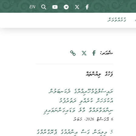
EN
ގުޅުއްވުމަށް
ޝެއަރ:
ފަހުގެ ލިޔުންތައް
ރައީސުލްޖުމްހޫރިއްޔާގެ ދެކަނބަލުން
އުކުޅަހަށް ކުރެއްވި ދަތުރުފުޅު
ނިންމަވާލައްވާ މާލެ ވަޑައިގަންނަވައިފި
6 އޮގަސްޓް 2026, ޚަބަރު
5 މިލިއަން ގަސް އިންދުމުގެ ޕްރޮގްރާމްގެ