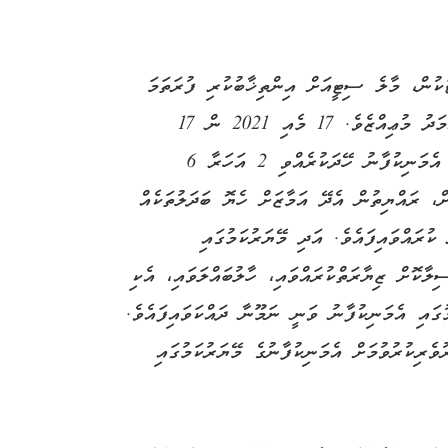
ުން، މާލެ ސިޓީއަށް އިންތިޚާބުކުރި ފުރަތަމަ
މޭޔަރަކީވެސް ރައީސުލްޖުމްހޫރިއްޔާ ޑޮކްޓަރ މުޙައްމަދު މުޢިއްޒެވެ. 17 މެއި 2021 ން 17
ނޮވެމްބަރު 2023 ށް މާލެ ސިޓީގެ މޭޔަރުކަމުގައި އެމަނިކުފާނު ހޭދަކުރެއްވި 2 އަހަރާ 6
، ރައްޔިތުން އެދޭ އަމާޒަށް ހެޔޮ ބަދަލުތަކެއް
ކުރައްވައިފައެވެ. އަދި މޭޔަރުކަމުގައި
ާކޮށް ޒިޔާރަތްކުރައްވައި، ހާލުބައްލަވައި، އެކި
ގައި އެމަނިކުފާނު ވަނީ ނަމޫނާ ދައްކަވައިފައެވެ.
ވެރިކުރުވުމަށް އެމަނިކުފާނުގެ މޭޔަރުކަމުގައި