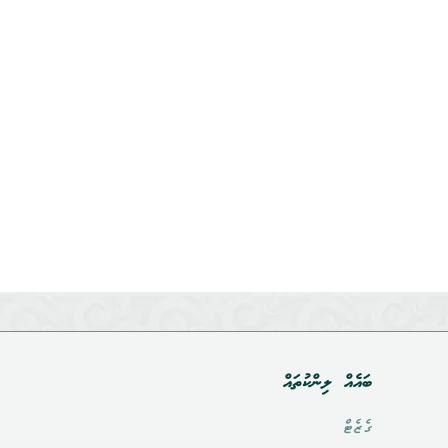
ބައެއް ލިންކުތައް
ގެޒެޓް