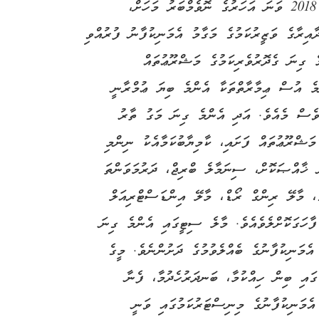
2012 ވަނަ އަހަރުގެ ފެބްރުއަރީ މަހުން ފެށިގެން 2018 ވަނަ އަހަރުގެ ނޮވެމްބަރު މަހަށް،
ާއިރާގެ ވަޒީރުކަމުގެ މަގާމު އެމަނިކުފާނު ފުރުއްވި
ެ ގިނަ ގެދޮރުވެރިކަމުގެ މަޝްރޫޢުތައް
ްމެ އުސް ޢިމާރާތްތަކާ އެންމެ ބިޔަ ޢުމްރާނީ
ްވެސް މެއެވެ. އަދި އެންމެ ގިނަ މަގު ތާރު
މަޝްރޫޢުތައް ފަށައި، ކާމިޔާބުކަމާއެކު ނިންމި
 ޚާއްޞަކޮށް، ސިނަމާލެ ބްރިޖް، ދަރުމަވަންތަ
ު، މާލޭ ރިންގް ރޯޑް، މާލޭ އިންޑަސްޓްރިއަލް
 ހިއްކުން ފާހަގަކޮށްލެވެއެވެ. މާލެ ސިޓީގައި އެންމެ ގިނަ
އެމަނިކުފާނުގެ ބެއްލެވުމުގެ ދަށުންނެވެ. މީގެ
ގައި ބިން ހިއްކުމާ، ބަނދަރުހެދުމާ، ފެނާ
އެމަނިކުފާނުގެ މިނިސްޓަރުކަމުގައި ވަނީ