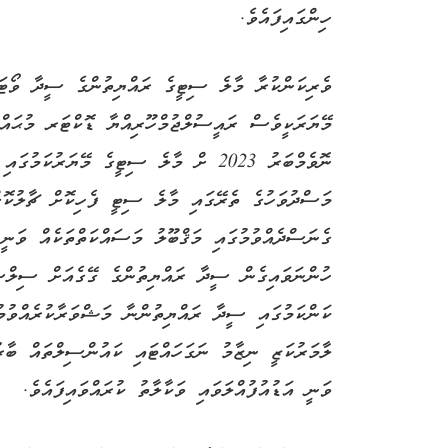
ހިންގައިފައެވެ.
ވެރިކަންކުރާ މާލެ ސިޓީގެ ރައްޔިތުންގެ ސީދާ ވޯޓަކ
މަސްދުވަހުގެ ތެރޭގައި މާލެ ސިޓީ ފެހިކޮށް ޗާލުކޮށް
ގެނަސްދެއްވުމުގައި މަޤްބޫލު މަސައްކަތްތަކެއް ވަނީ 
ހުންނަވައިގެން ސީދާ ރައްޔިތުންގެ ގޭގެއަށް ސިލްސިލ
ކަންކަމުގައި ސީދާ ރައްޔިތުންނާ މަޝްވަރާކުރެއްވުމު
ލާމަރުކަޒީ ނިޒާމު ނަގަހައްޓައި ކައުންސިލްތައް ބާރު
ވަނީ އަޑުއުފުއްލަވައި ވަކާލާތު ކުރައްވައިފައެވެ.