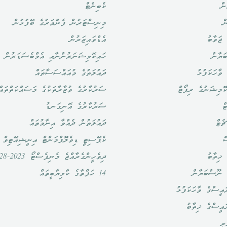
ން
ކެބިނެޓް
ް
މިނިސްޓަރުން ފެންވަރުގެ ބޭފުޅުން
ޖަވާބު
އެޑްވައިޒަރުން
ަޔާން
ހައިކޮމިޝަނަރުންނާއި އެމްބެސަޑަރުން
ވާހަކަފުޅު
ދައުލަތުގެ މުއައްސަސާތައް
ޮމިޝަނުގެ ރިޕޯޓް
ސަރުކާރުގެ ވުޒާރާތަކުގެ މަސައްކަތްތައް
ް
ސަރުކާރުގެ އޮނިގަނޑު
ެޓް
ދައުލަތުން ދެއްވާ އިނާމުތައް
ް
ކެޕޭސިޓީ ޑިވެލޮޕްމަންޓް އިނީޝިއޭޓިވް
ޚިތާބު
ދިވެހީންގެރާއްޖެ މެނިފެސްޓޯ 2023-2028
 ނޫސްބަޔާން
14 ހަފްތާގެ ކާމިޔާބީތައް
އީސްގެ ވާހަކަފުޅު
ައީސްގެ ޚިތާބު
ރީ