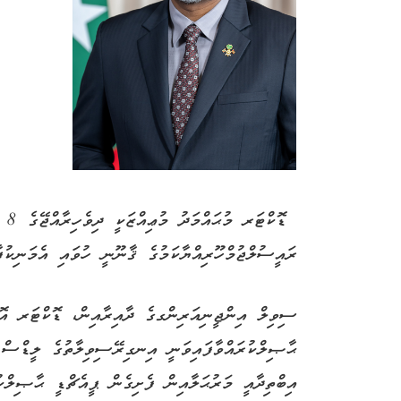
ޑޮކ
ރައީސުލްޖުމްހޫރިއްޔާކަމުގެ ޤާނޫނީ ހުވައި އެމަނިކުފާނު ކުރެއްވީ 17 ނޮވ
ސިވިލް އިންޖީނިއަރިންގގެ ދާއިރާއިން، ޑޮކްޓަރ އޮ
ޙާޞިލްކުރައްވާފައިވަނީ އިނގިރޭސިވިލާތުގެ ލީޑްސް 
އިބްތިދާއީ މަރުޙަލާއިން ފެށިގެން ޕީއެޗްޑީ ޙާޞިލްކ