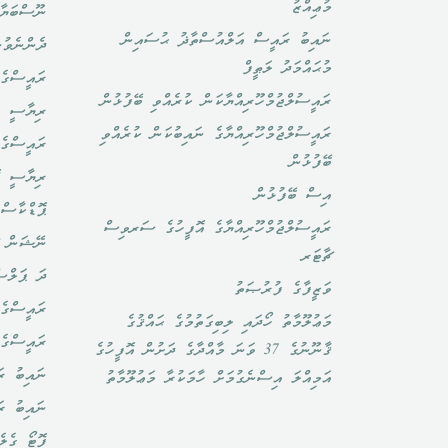
މުޢިއްޒު
ނޫސްބަޔާ
ނައިބު ރައީސް އަލްއުސްތާޛު ޙުސައިން
ދެންނެވުނ
މުޙައްމަދު ލަޠީފް
ރައީސްގެ 
ރައީސުލްޖުމްހޫރިއްޔާކަން ކުރެއްވި ބޭފުޅުން
ރިޔާސީ ބ
ރައީސުލްޖުމްހޫރިއްޔާގެ ނައިބުކަން ކުރެއްވި
ރައީސްގެ 
ބޭފުޅުން
ރިޔާސީ ކ
އިސް ބޭފުޅުން
ޕޮޑްކާސްޓ
ރައީސުލްޖުމްހޫރިއްޔާގެ އޮފީހުގެ ސަރވިސް
ނޭޝަން ޗ
ޗާޓަރ
ދަ ޕަލްސ
ވަޒީފާގެ ފުރުޞަތު
ރައީސްގެ 
މަޢުލޫމާތު ހޯދައި ލިބިގަތުމުގެ ޙައްޤުގެ
ރައީސްގެ
ޤާނޫނުގެ 37 ވަނަ މާއްދާގެ ދަށުން އޮފީހުގެ
ނައިބު ރަ
އަމިއްލަ އިސްނެގުމަށް ހާމަކުރާ މަޢުލޫމާތު
ނައިބު ރ
ފޮޓޯ ގެލެ