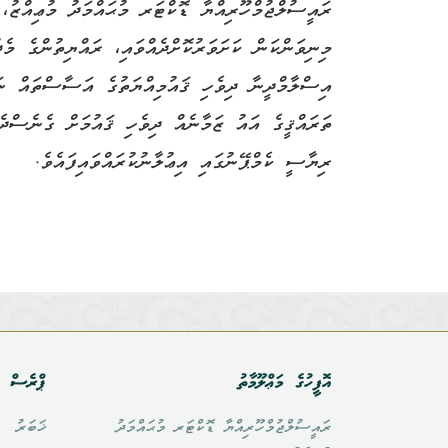
ރައީސުލްޖުމްހޫރިއްޔާ ޑޮކްޓަރ މުޙައްމަދު މުޢިއްޒު،
މިނިވަންކަން ކަށަވަރުކޮށްދެއްވައި، ރައްޔިތުންގެ މެދ
އިސްލާމްދީނާ ދިވެހި ޤައުމިއްޔަތުގެ އަސާސްތައް ނަގަ
ތަރައްޤީގެ އައު ޒަމާނެއް ދިވެހި ޤައުމަށް ގެނެސްދެ
ރިޔާސީ ކެމްޕޭނުގައި އިޢުލާނުކުރައްވައިފައެވެ.
އޮފީހުގެ މަޢްލޫމާތު
ޕްރެސް އ
ރައީސުލްޖުމްހޫރިއްޔާ ޑޮކްޓަރ މުޙައްމަދު
ޚަބަރު