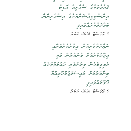
ޤައުމުތަކުގެ ސުޕްރީމް އޮޑިޓް
އިންސްޓިޓިއުޝަންތަކުގެ އިސްވެރިންނާ
ބައްދަލުކުރައްވައިފި
5 އޮގަސްޓް 2026, ޚަބަރު
ނަޒާހަތްތެރިކަން އިތުރުކުރުމަށާއި
އީޖާދުކުރުމަށް ވުނަކުރުން މަތީ
ދެމިތިބެގެން ވިލުންތެރި ދައުލަތްތަކެއް
ބިނާކުރުމަށް ރައީސުލްޖުމްހޫރިއްޔާ
ގޮވާލައްވައިފި
5 އޮގަސްޓް 2026, ޚަބަރު