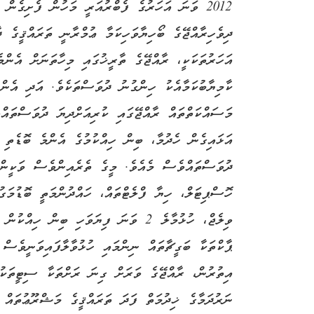
ދިވެހިރާއްޖޭގެ ބޯހިޔާވަހިކަމާ ޢުމްރާނީ ތަރައްޤީގެ ދ
އަހަރުތަކަކީ، ރާއްޖޭގެ ތާރީޚުގައި މިހާތަނަށް އެންމ
ކާމިޔާބުކަމާއެކު ހިންގުނު ދުވަސްތަކެވެ. އަދި އެނ
މަސައްކަތްތައް ރާއްޖޭގައި ކުރިއަށްދިޔަ ދުވަސްތައ
އަޅައިގެން ހެދުމާ، ބިން ހިއްކުމުގެ އެންމެ ބޮޑެތި 
ދުވަސްތައްވެސް މެއެވެ. މީގެ ތެރެއިންވެސް ވަކީން
ހޮސްޕިޓަލް، ހިޔާ ފްލެޓްތައް، ހައްދުންމަތީ ބޮޑުމަގ
ވިލެޖް، ހުޅުމާލެ 2 ވަނަ ފިޔަވަހި ބިން
ޕާކްތަކާ ބަގީޗާތައް ނިންމައި ހުޅުވާލާފައިވަނީވެސް 
އިތުރުން، ރާއްޖޭގެ ވަރަށް ގިނަ ރަށްތަކާ ސިޓީތަކު
ނަރުދަމާގެ ޚިދުމަތް ފަދަ ތަރައްޤީގެ މަޝްރޫޢުތައް 