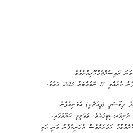
ްޓަރ މުޙައްމަދު މުޢިއްޒަކީ ދިވެހިރާއްޖޭގެ 8 ވަނަ ރައީސުލްޖުމްހޫރިއްޔާއެވެ.
ެމްބަރު 2023 ގައެވެ.
ފް ފިލޯސަފީ (ޕީއެޗްޑީ) އެމަނިކުފާނު
ޔުނިވަރސިޓީގައެވެ. ތަޢުލީމީ ޙަޔާތުގައި،
ުރެއްވުމާ ހަމަޔަށްވެސް އެމަނިކުފާނު ވަނީ މަތީ