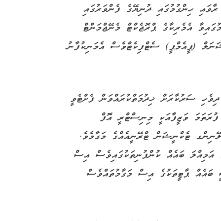
ރާވައި ހިންގުމުގައި ދުނިޔޭގެ ފެންވަރުގައި
ައިވާ އެމެރިކާގެ ޕްރޮޖެކްޓް މެނޭޖްމަންޓް
ޝަނަލް (ޕީއެމްޕީ) ސެޓްފިކެޓްވެސް އެމަނިކުފާނު
ދިވެހި ސަރުކާރަށް ޚިދުމަތްކުރައްވަން ފެށްޓެވީ
ި ފުރަތަމަ ވަޒީފާއަކީ މިނިސްޓްރީ އޮފް
ނިންގ ޓެކްނީޝަން ޓްރޭނީއެއްގެ މަގާމެވެ.
ެ އަމިއްލަ ބައެއް ކުންފުނިތަކުގައިވެސް އިސް
ީ ބައެއް ޕާޓީތަކުގެ އިސް މަގާމުތައްވެސް