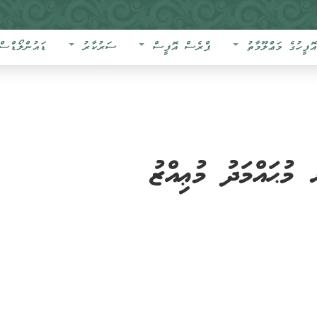
އޮފީހުގެ މަޢްލޫމާތު
ޕްރެސް އޮފީސް
ސަރުކާރު
ޑައުންލޯޑްސް
މުޙައްމަދު މުޢިއްޒު