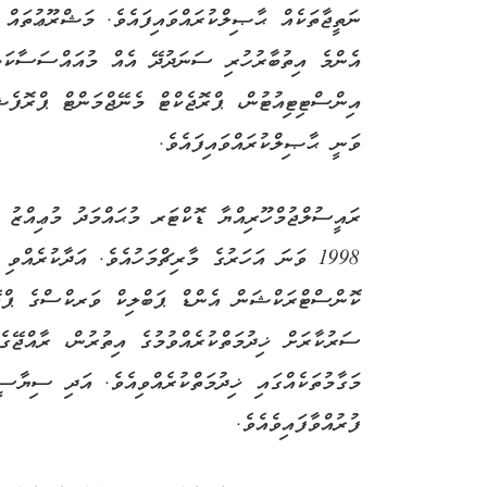
ނަތީޖާތަކެއް ޙާޞިލްކުރައްވައިފައެވެ. މަޝްރޫޢުތައް 
އެންމެ އިތުބާރުހުރި ސަނަދުދޭ އެއް މުއައްސަސާކަމުގ
އިންސްޓިޓިއުޓުން، ޕްރޮޖެކްޓް މެނޭޖްމަންޓް ޕްރޮފެ
ވަނީ ޙާޞިލްކުރައްވައިފައެވެ.
ރައީސުލްޖުމްހޫރިއްޔާ ޑޮކްޓަރ މުޙައްމަދު މުޢިއްޒު 
1998 ވަނަ އަހަރުގެ މާރިޗްމަހުއެވެ. އަދާކުރެއްވ
ކޮންސްޓްރަކްޝަން އެންޑް ޕަބްލިކް ވަރކްސްގެ ޕްލޭ
ސަރުކާރަށް ޚިދުމަތްކުރެއްވުމުގެ އިތުރުން، ރާއްޖޭގ
މަގާމުތަކެއްގައި ޚިދުމަތްކުރެއްވިއެވެ. އަދި ސިޔާސ
ފުރުއްވާފައިވެއެވެ.