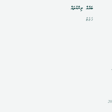
ބައެއް ލިންކުތައް
ގެޒެޓް