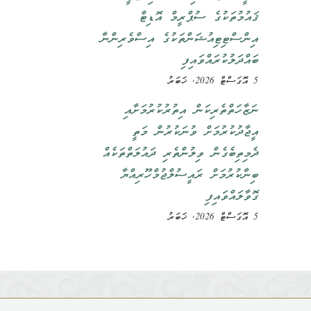
ޤައުމުތަކުގެ ސުޕްރީމް އޮޑިޓް
އިންސްޓިޓިއުޝަންތަކުގެ އިސްވެރިންނާ
ބައްދަލުކުރައްވައިފި
5 އޮގަސްޓް 2026, ޚަބަރު
ނަޒާހަތްތެރިކަން އިތުރުކުރުމަށާއި
އީޖާދުކުރުމަށް ވުނަކުރުން މަތީ
ދެމިތިބެގެން ވިލުންތެރި ދައުލަތްތަކެއް
ބިނާކުރުމަށް ރައީސުލްޖުމްހޫރިއްޔާ
ގޮވާލައްވައިފި
5 އޮގަސްޓް 2026, ޚަބަރު