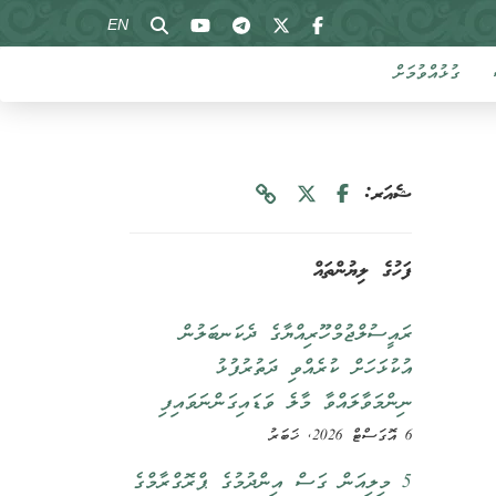
EN
ގުޅުއްވުމަށް
ޝެއަރ:
ފަހުގެ ލިޔުންތައް
ރައީސުލްޖުމްހޫރިއްޔާގެ ދެކަނބަލުން
އުކުޅަހަށް ކުރެއްވި ދަތުރުފުޅު
ނިންމަވާލައްވާ މާލެ ވަޑައިގަންނަވައިފި
6 އޮގަސްޓް 2026, ޚަބަރު
5 މިލިއަން ގަސް އިންދުމުގެ ޕްރޮގްރާމްގެ