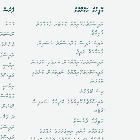
އޮފީހުގެ މަޢްލޫމާތު
ޕްރެސް އ
ރައީސުލްޖުމްހޫރިއްޔާ ޑޮކްޓަރ މުޙައްމަދު
ޚަބަރު
މުޢިއްޒު
ނޫސްބަޔާ
ނައިބު ރައީސް އަލްއުސްތާޛު ޙުސައިން
ދެންނެވުނ
މުޙައްމަދު ލަޠީފް
ރައީސްގެ 
ރައީސުލްޖުމްހޫރިއްޔާކަން ކުރެއްވި ބޭފުޅުން
ރިޔާސީ ބ
ރައީސުލްޖުމްހޫރިއްޔާގެ ނައިބުކަން ކުރެއްވި
ރައީސްގެ 
ބޭފުޅުން
ރިޔާސީ ކ
އިސް ބޭފުޅުން
ޕޮޑްކާސްޓ
ރައީސުލްޖުމްހޫރިއްޔާގެ އޮފީހުގެ ސަރވިސް
ނޭޝަން ޗ
ޗާޓަރ
ދަ ޕަލްސ
ވަޒީފާގެ ފުރުޞަތު
ރައީސްގެ 
މަޢުލޫމާތު ހޯދައި ލިބިގަތުމުގެ ޙައްޤުގެ
ރައީސްގެ