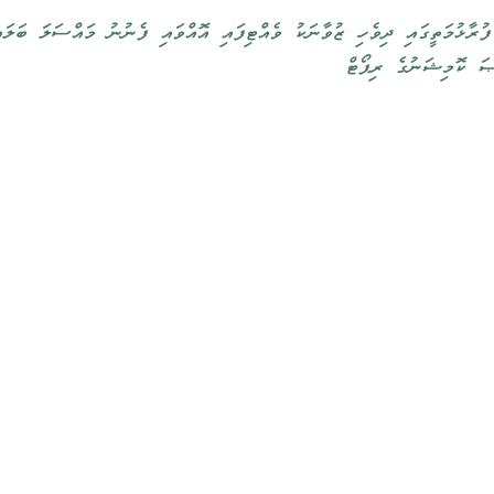
 ގެއެއްގެ ފުރާޅުމަތީގައި ދިވެހި ޒުވާނަކު ވެއްޓިފައި އޮއްވައި ފެނުނު މައްސަލަ ބަލައ
ްޞަ ކޮމިޝަނުގެ ރިޕޯޓް