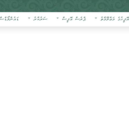
އޮފީހުގެ މަޢްލޫމާތު
ޕްރެސް އޮފީސް
ސަރުކާރު
ޑައުންލޯޑްސް