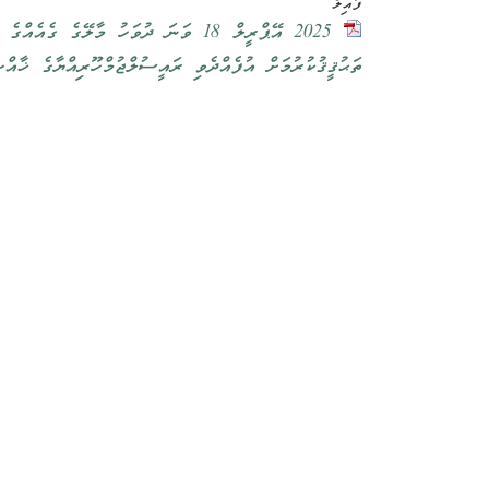
ފައިލް
2025 އޭޕްރީލް 18 ވަނަ ދުވަހު މާލޭގެ
ތަޙުޤީޤުކުރުމަށް އުފެއްދެވި ރައީސުލްޖުމްހޫރިއްޔާގެ ޚާއ