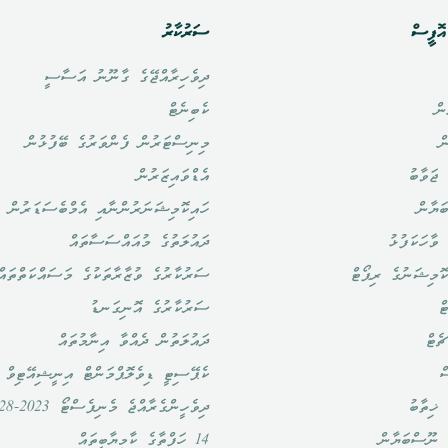
ޮފީސް
ސަރުކާރު
ދިވެހިރާއްޖޭގެ ގާނޫނު އަސާސީ
ން
ކެބިނެޓް
ް
މިނިސްޓަރުން ފެންވަރުގެ ބޭފުޅުން
ޖަވާބު
އެޑްވައިޒަރުން
ަޔާން
ހައިކޮމިޝަނަރުންނާއި އެމްބެސަޑަރުން
ވާހަކަފުޅު
ދައުލަތުގެ މުއައްސަސާތައް
ޮމިޝަނުގެ ރިޕޯޓް
ސަރުކާރުގެ ވުޒާރާތަކުގެ މަސައްކަތްތައް
ް
ސަރުކާރުގެ އޮނިގަނޑު
ެޓް
ދައުލަތުން ދެއްވާ އިނާމުތައް
ް
ކެޕޭސިޓީ ޑިވެލޮޕްމަންޓް އިނީޝިއޭޓިވް
ޚިތާބު
ދިވެހީންގެރާއްޖެ މެނިފެސްޓޯ 2023-2028
 ނޫސްބަޔާން
14 ހަފްތާގެ ކާމިޔާބީތައް