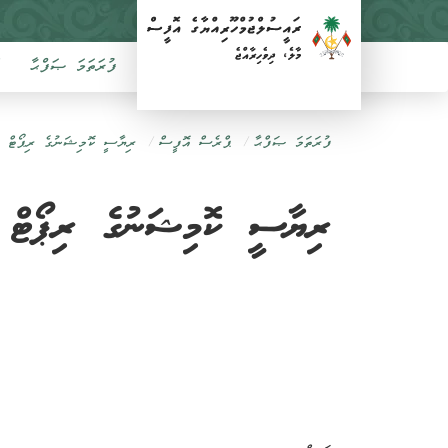
ފުރަތަމަ ޞަފްޙާ
ފުރަތަމަ ޞަފްޙާ
ޕްރެސް އޮފީސް
ރިޔާސީ ކޮމިޝަނުގެ ރިޕޯޓް
ރިޔާސީ ކޮމިޝަނުގެ ރިޕޯޓް