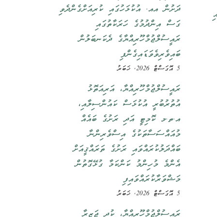
ދަށުން އއ. އުކުޅަހުގައި ކުރިއަށްގެންދެވި
ި
ގަސް އިންދުމުގެ ހަރަކާތުގައި
ރައީސުލްޖުމްހޫރިއްޔާގެ ދެކަނބަލުން
ބައިވެރިވެވަޑައިގެންފި
5 އޮގަސްޓް 2026, ޚަބަރު
ރައީސުލްޖުމްހޫރިއްޔާ، އަރިއަތޮޅު
އުތުރުބުރީ އުކުޅަސް ކައުންސިލާއި،
އ.ތ.މ ކޮމިޓީ އަދި ރަށުގެ ބައެއް
މުއައްސަސާތަކުގެ އިސްވެރިންނާ
ބައްދަލުކުރައްވައި ރަށުގެ ތަރައްޤީއަށް
އެންމެ މުހިންމު ކަންކަމާ ގުޅޭގޮތުން
މަޝްވަރާކުރައްވައިފި
5 އޮގަސްޓް 2026, ޚަބަރު
ރައީސުލްޖުމްހޫރިއްޔާ، ކުދި ޖަޒީރާ