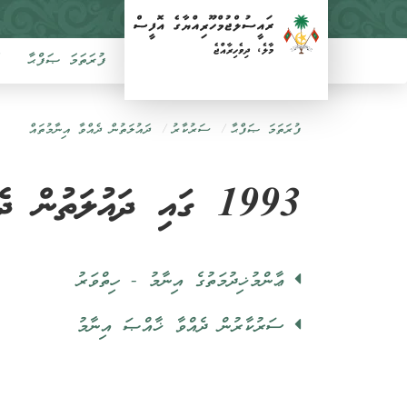
ފުރަތަމަ ޞަފްޙާ
ފުރަތަމަ ޞަފްޙާ
ސަރުކާރު
ދައުލަތުން ދެއްވާ އިނާމުތައް
1993 ގައި ދައުލަތުން ދެއްވި އިނާމުތައް
ޢާންމުޚިދުމަތުގެ އިނާމު - ހިތްވަރު
ސަރުކާރުން ދެއްވާ ޚާއްޞަ އިނާމު