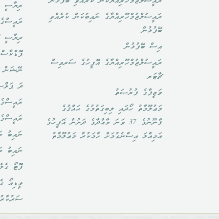
ރައީސުލްޖުމްހޫރިއްޔާކަން ކުރެއްވި ބޭފުޅުން
ރިޔާސީ ބ
ރައީސުލްޖުމްހޫރިއްޔާގެ ނައިބުކަން ކުރެއްވި
ރައީސްގެ 
ބޭފުޅުން
ރިޔާސީ ކ
އިސް ބޭފުޅުން
ޕޮޑްކާސްޓ
ރައީސުލްޖުމްހޫރިއްޔާގެ އޮފީހުގެ ސަރވިސް
ނޭޝަން ޗ
ޗާޓަރ
ދަ ޕަލްސ
ވަޒީފާގެ ފުރުޞަތު
ރައީސްގެ 
މަޢުލޫމާތު ހޯދައި ލިބިގަތުމުގެ ޙައްޤުގެ
ރައީސްގެ
ޤާނޫނުގެ 37 ވަނަ މާއްދާގެ ދަށުން އޮފީހުގެ
ނައިބު ރަ
އަމިއްލަ އިސްނެގުމަށް ހާމަކުރާ މަޢުލޫމާތު
ނައިބު ރ
ފޮޓޯ ގެލެ
ވީޑިއޯ ގެ
ސަރުކާރު