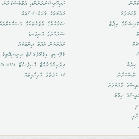
ަޔާން
ހައިކޮމިޝަނަރުންނާއި އެމްބެސަޑަރުން
ވާހަކަފުޅު
ދައުލަތުގެ މުއައްސަސާތައް
ޮމިޝަނުގެ ރިޕޯޓް
ސަރުކާރުގެ ވުޒާރާތަކުގެ މަސައްކަތްތައް
ް
ސަރުކާރުގެ އޮނިގަނޑު
ެޓް
ދައުލަތުން ދެއްވާ އިނާމުތައް
ް
ކެޕޭސިޓީ ޑިވެލޮޕްމަންޓް އިނީޝިއޭޓިވް
ޚިތާބު
ދިވެހީންގެރާއްޖެ މެނިފެސްޓޯ 2023-2028
 ނޫސްބަޔާން
14 ހަފްތާގެ ކާމިޔާބީތައް
އީސްގެ ވާހަކަފުޅު
ައީސްގެ ޚިތާބު
ރީ
ލެރީ