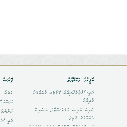
އޮފީހުގެ މަޢްލޫމާތު
ޕްރެސް އ
ރައީސުލްޖުމްހޫރިއްޔާ ޑޮކްޓަރ މުޙައްމަދު
ޚަބަރު
މުޢިއްޒު
ނޫސްބަޔާ
ނައިބު ރައީސް އަލްއުސްތާޛު ޙުސައިން
ދެންނެވުނ
މުޙައްމަދު ލަޠީފް
ރައީސްގެ 