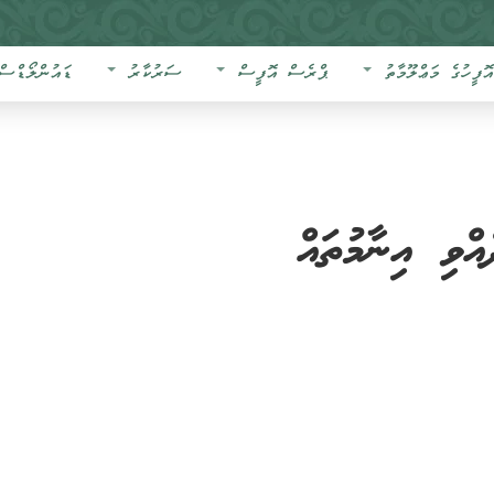
އޮފީހުގެ މަޢްލޫމާތު
ޕްރެސް އޮފީސް
ސަރުކާރު
ޑައުންލޯޑްސް