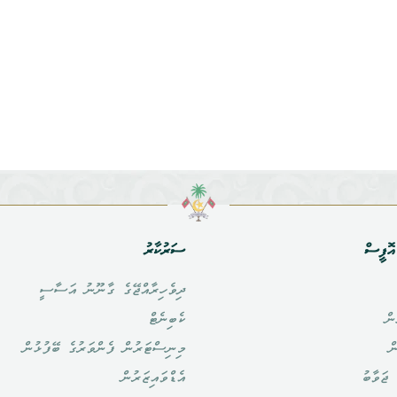
ޮފީސް
ސަރުކާރު
ދިވެހިރާއްޖޭގެ ގާނޫނު އަސާސީ
ން
ކެބިނެޓް
ް
މިނިސްޓަރުން ފެންވަރުގެ ބޭފުޅުން
ޖަވާބު
އެޑްވައިޒަރުން