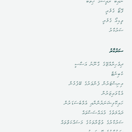
ނައިބު ރައީސްގެ ޚިތާބު
ފޮޓޯ ގެލެރީ
ވީޑިއޯ ގެލެރީ
ސަރުކާރު
ސަރުކާރު
ދިވެހިރާއްޖޭގެ ގާނޫނު އަސާސީ
ކެބިނެޓް
މިނިސްޓަރުން ފެންވަރުގެ ބޭފުޅުން
އެޑްވައިޒަރުން
ހައިކޮމިޝަނަރުންނާއި އެމްބެސަޑަރުން
ދައުލަތުގެ މުއައްސަސާތައް
ސަރުކާރުގެ ވުޒާރާތަކުގެ މަސައްކަތްތައް