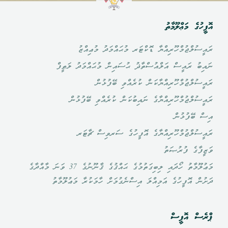
އޮފީހުގެ މަޢްލޫމާތު
ރައީސުލްޖުމްހޫރިއްޔާ ޑޮކްޓަރ މުޙައްމަދު މުޢިއްޒު
ނައިބު ރައީސް އަލްއުސްތާޛު ޙުސައިން މުޙައްމަދު ލަޠީފް
ރައީސުލްޖުމްހޫރިއްޔާކަން ކުރެއްވި ބޭފުޅުން
ރައީސުލްޖުމްހޫރިއްޔާގެ ނައިބުކަން ކުރެއްވި ބޭފުޅުން
އިސް ބޭފުޅުން
ރައީސުލްޖުމްހޫރިއްޔާގެ އޮފީހުގެ ސަރވިސް ޗާޓަރ
ވަޒީފާގެ ފުރުޞަތު
މަޢުލޫމާތު ހޯދައި ލިބިގަތުމުގެ ޙައްޤުގެ ޤާނޫނުގެ 37 ވަނަ މާއްދާގެ
ދަށުން އޮފީހުގެ އަމިއްލަ އިސްނެގުމަށް ހާމަކުރާ މަޢުލޫމާތު
ޕްރެސް އޮފީސް