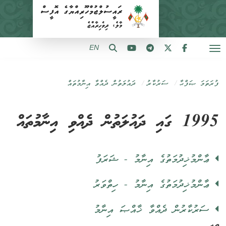
EN
ފުރަތަމަ ޞަފްޙާ
ސަރުކާރު
ދައުލަތުން ދެއްވާ އިނާމުތައް
1995 ގައި ދައުލަތުން ދެއްވި އިނާމުތައް
ޢާންމުޚިދުމަތުގެ އިނާމު - ޝަރަފު
ޢާންމުޚިދުމަތުގެ އިނާމު - ހިތްވަރު
ސަރުކާރުން ދެއްވާ ޚާއްޞަ އިނާމު