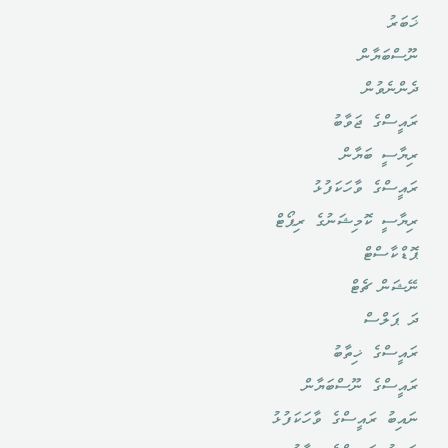
ޚަބަރު
ނޫސްބަޔާން
ދެންނެވުން
ރައީސްގެ ޖަވާބު
ރިޔާސީ ބަޔާން
ރައީސްގެ ވާހަކަފުޅު
ރިޔާސީ ކޮމިޝަނުގެ ރިޕޯޓް
ޕޮޑްކާސްޓް
ނޭޝަން ޗެޓް
ދަ ޕަލްސް
ރައީސްގެ ޚިތާބު
ރައީސްގެ ނޫސްބަޔާން
ނައިބު ރައީސްގެ ވާހަކަފުޅު