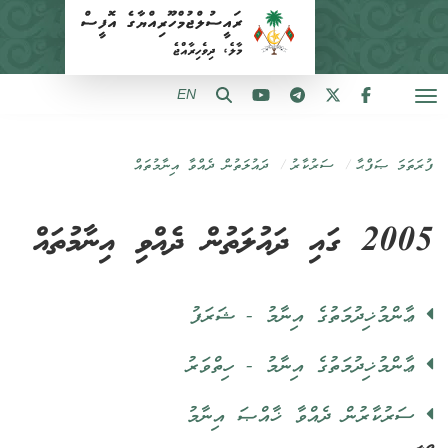
EN
ފުރަތަމަ ޞަފްޙާ
ސަރުކާރު
ދައުލަތުން ދެއްވާ އިނާމުތައް
2005 ގައި ދައުލަތުން ދެއްވި އިނާމުތައް
ޢާންމުޚިދުމަތުގެ އިނާމު - ޝަރަފު
ޢާންމުޚިދުމަތުގެ އިނާމު - ހިތްވަރު
ސަރުކާރުން ދެއްވާ ޚާއްޞަ އިނާމު