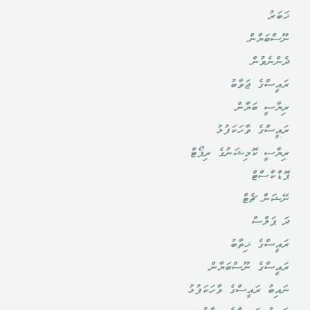
ޚަބަރު
ނޫސްބަޔާން
ދެންނެވުން
ރައީސްގެ ޖަވާބު
ރިޔާސީ ބަޔާން
ރައީސްގެ ވާހަކަފުޅު
ރިޔާސީ ކޮމިޝަނުގެ ރިޕޯޓް
ޕޮޑްކާސްޓް
ނޭޝަން ޗެޓް
ދަ ޕަލްސް
ރައީސްގެ ޚިތާބު
ރައީސްގެ ނޫސްބަޔާން
ނައިބު ރައީސްގެ ވާހަކަފުޅު