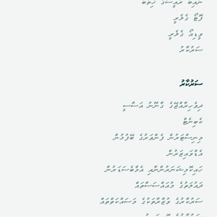
ނައިބު ރައީސްގެ ޚިތާބު
ފޮޓޯ ގެލެރީ
ވީޑިއޯ ގެލެރީ
ސަރުކާރު
ސަރުކާރު
ދިވެހިރާއްޖޭގެ ގާނޫނު އަސާސީ
ކެބިނެޓް
މިނިސްޓަރުން ފެންވަރުގެ ބޭފުޅުން
އެޑްވައިޒަރުން
ހައިކޮމިޝަނަރުންނާއި އެމްބެސަޑަރުން
ދައުލަތުގެ މުއައްސަސާތައް
ސަރުކާރުގެ ވުޒާރާތަކުގެ މަސައްކަތްތައް