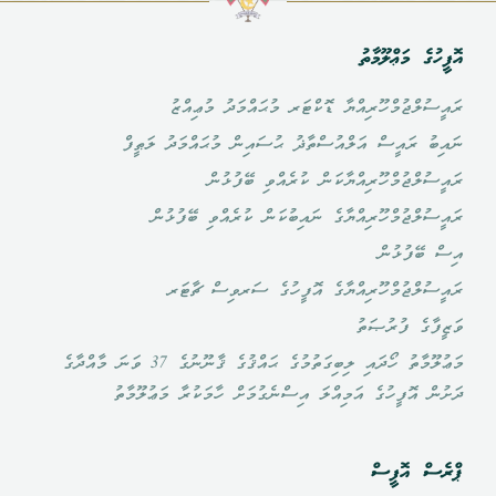
އޮފީހުގެ މަޢްލޫމާތު
ރައީސުލްޖުމްހޫރިއްޔާ ޑޮކްޓަރ މުޙައްމަދު މުޢިއްޒު
ނައިބު ރައީސް އަލްއުސްތާޛު ޙުސައިން މުޙައްމަދު ލަޠީފް
ރައީސުލްޖުމްހޫރިއްޔާކަން ކުރެއްވި ބޭފުޅުން
ރައީސުލްޖުމްހޫރިއްޔާގެ ނައިބުކަން ކުރެއްވި ބޭފުޅުން
އިސް ބޭފުޅުން
ރައީސުލްޖުމްހޫރިއްޔާގެ އޮފީހުގެ ސަރވިސް ޗާޓަރ
ވަޒީފާގެ ފުރުޞަތު
މަޢުލޫމާތު ހޯދައި ލިބިގަތުމުގެ ޙައްޤުގެ ޤާނޫނުގެ 37 ވަނަ މާއްދާގެ
ދަށުން އޮފީހުގެ އަމިއްލަ އިސްނެގުމަށް ހާމަކުރާ މަޢުލޫމާތު
ޕްރެސް އޮފީސް