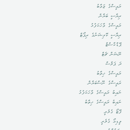
ރައީސްގެ ޖަވާބު
ރިޔާސީ ބަޔާން
ރައީސްގެ ވާހަކަފުޅު
ރިޔާސީ ކޮމިޝަނުގެ ރިޕޯޓް
ޕޮޑްކާސްޓް
ނޭޝަން ޗެޓް
ދަ ޕަލްސް
ރައީސްގެ ޚިތާބު
ރައީސްގެ ނޫސްބަޔާން
ނައިބު ރައީސްގެ ވާހަކަފުޅު
ނައިބު ރައީސްގެ ޚިތާބު
ފޮޓޯ ގެލެރީ
ވީޑިއޯ ގެލެރީ