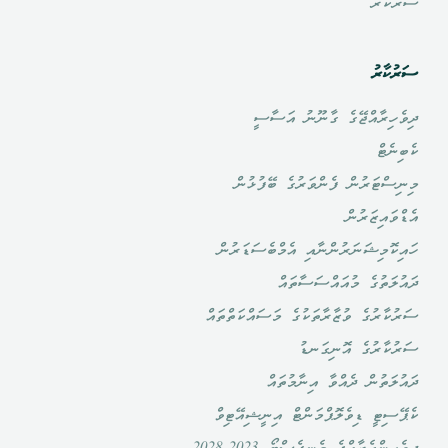
ސަރުކާރު
ސަރުކާރު
ދިވެހިރާއްޖޭގެ ގާނޫނު އަސާސީ
ކެބިނެޓް
މިނިސްޓަރުން ފެންވަރުގެ ބޭފުޅުން
އެޑްވައިޒަރުން
ހައިކޮމިޝަނަރުންނާއި އެމްބެސަޑަރުން
ދައުލަތުގެ މުއައްސަސާތައް
ސަރުކާރުގެ ވުޒާރާތަކުގެ މަސައްކަތްތައް
ސަރުކާރުގެ އޮނިގަނޑު
ދައުލަތުން ދެއްވާ އިނާމުތައް
ކެޕޭސިޓީ ޑިވެލޮޕްމަންޓް އިނީޝިއޭޓިވް