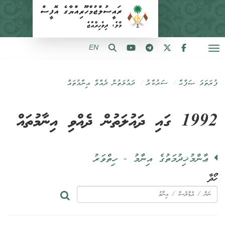
EN
ފުރަތަމަ ޞަފްޙާ
ސަރުކާރު
ދައުލަތުން ދެއްވާ އިނާމުތައް
1992 ގައި ދައުލަތުން ދެއްވި އިނާމުތައް
ޢާންމުޚިދުމަތުގެ އިނާމު - ހިތްވަރު
ހޯދާ