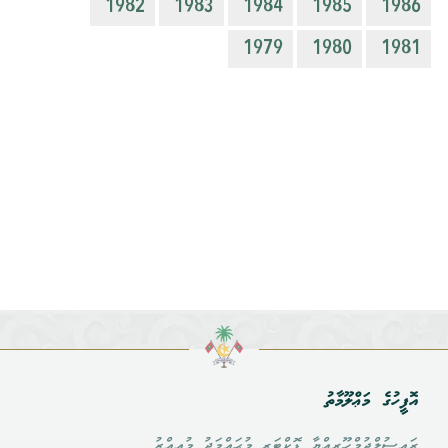
1982
1983
1984
1985
1986
1979
1980
1981
އޮފީހުގެ މަޢްލޫމާތު
ރައީސުލްޖުމްހޫރިއްޔާ ޑޮކްޓަރ މުޙައްމަދު މުޢިއްޒު