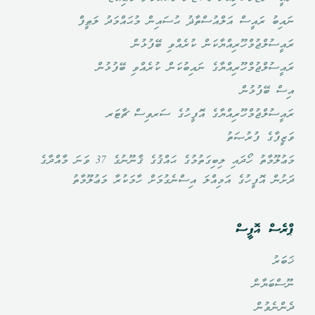
ނައިބު ރައީސް އަލްއުސްތާޛު ޙުސައިން މުޙައްމަދު ލަޠީފް
ރައީސުލްޖުމްހޫރިއްޔާކަން ކުރެއްވި ބޭފުޅުން
ރައީސުލްޖުމްހޫރިއްޔާގެ ނައިބުކަން ކުރެއްވި ބޭފުޅުން
އިސް ބޭފުޅުން
ރައީސުލްޖުމްހޫރިއްޔާގެ އޮފީހުގެ ސަރވިސް ޗާޓަރ
ވަޒީފާގެ ފުރުޞަތު
މަޢުލޫމާތު ހޯދައި ލިބިގަތުމުގެ ޙައްޤުގެ ޤާނޫނުގެ 37 ވަނަ މާއްދާގެ
ދަށުން އޮފީހުގެ އަމިއްލަ އިސްނެގުމަށް ހާމަކުރާ މަޢުލޫމާތު
ޕްރެސް އޮފީސް
ޚަބަރު
ނޫސްބަޔާން
ދެންނެވުން