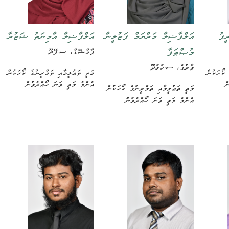
ީފު
އަލްފާޟިލާ މަރްޔަމް ފަޒުލީނާ
އަލްފާޟިލާ އާމިނަތު ޝަޒުރާ
މުޞްޠަފާ
ޕާމްޝޭޑް، ސ.ފޭދޫ
ވާރުގެ، ސ.ހުޅުދޫ
 ކޯހަކުން
މަތީ ތަޢުލީމާއި ތަމްރީނުގެ ކޯހަކުން
ް
އެންމެ މަތީ ވަނަ ހޯއްދެވުން
މަތީ ތަޢުލީމާއި ތަމްރީނުގެ ކޯހަކުން
އެންމެ މަތީ ވަނަ ހޯއްދެވުން