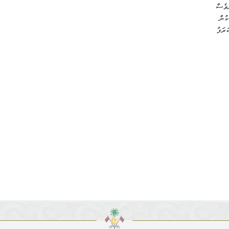
ްވެސް
ކުން
ރަފު