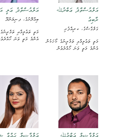
އަލްއުސްތާޛު ޢަބްދުﷲ
އަލްއުސްތާޛު ޢަލީ އަޙ
ރާބިޢު
ބިއްދޮށުގެ، ފ.ނިލަންދޫ
ގަލްގާސްގެ، ކ.ދިއްފުށި
މަތީ ތަޢުލީމާއި ތަމްރީނުގެ
އެންމެ މަތީ ވަނަ ހޯއްދެވުނ
މަތީ ތަޢުލީމާއި ތަމްރީނުގެ ކޯހަކުން
އެންމެ މަތީ ވަނަ ހޯއްދެވުން
އަލްފާޟިލް ޢަބްދުﷲ
އަލްފާޟިލާ ޙައްވާ ޝި