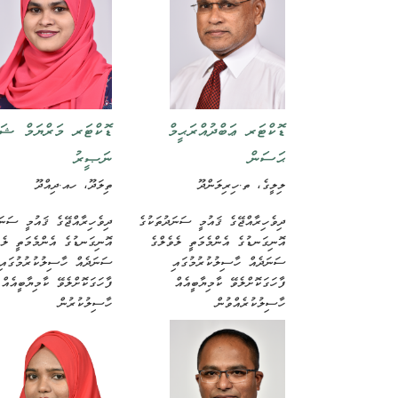
ޑޮކްޓަރ ޢަބްދުއްރަޙީމް
ޑޮކްޓަރ މަރްޔަމް ޝަހ
ޙަސަން
ނަޞީރު
ލިލީގެ، ތ.ހިރިލަންދޫ
ތިލަދޫ، ހއ.ދިއްދޫ
ދިވެހިރާއްޖޭގެ ޤައުމީ ސަނަދުތަކުގެ
ދިވެހިރާއްޖޭގެ ޤައުމީ ސަނަ
އޮނިގަނޑުގެ އެންމެމަތީ ލެވެލްގެ
އޮނިގަނޑުގެ އެންމެމަތީ ލެވ
ސަނަދެއް ހާސިލުކުރުމުގައި
ސަނަދެއް ހާސިލުކުރުމުގައި
ފާހަގަކޮށްލެވޭ ކާމިޔާބީއެއް
ފާހަގަކޮށްލެވޭ ކާމިޔާބީއެއް
ހާސިލުކުރެއްވުން
ހާސިލުކުރުން