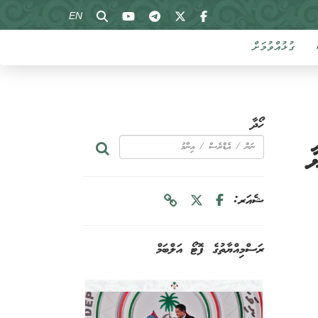
EN
ގުޅުއްވުމަށް
ހޯދާ
ާ
ޝެއަރ:
ރަސްމިއްޔާތުގެ ފޮޓޯ އަލްބަމް