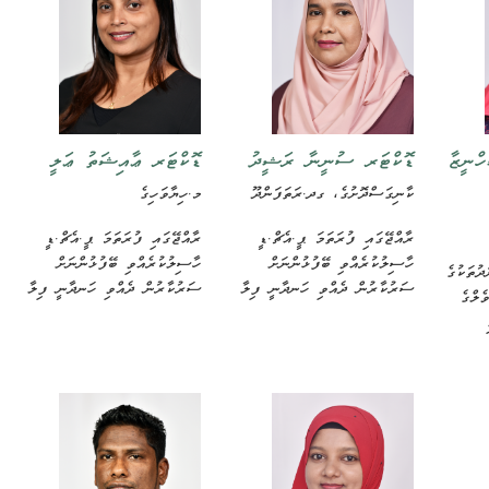
ްނީޒާ
ޑޮކްޓަރ ސުނީނާ ރަޝީދު
ޑޮކްޓަރ ޢާއިޝަތު ޢަލީ
ކާނިގަސްދޮށުގެ، ގދ.ރަތަފަންދޫ
މ.ހިޔާވަހިގެ
ރާއްޖޭގައި ފުރަތަމަ ޕީ.އެޗް.ޑީ
ރާއްޖޭގައި ފުރަތަމަ ޕީ.އެޗް.ޑީ
ހާސިލުކުރެއްވި ބޭފުޅުންނަށް
ހާސިލުކުރެއްވި ބޭފުޅުންނަށް
ދުތަކުގެ
ސަރުކާރުން ދެއްވި ހަނދާނީ ފިލާ
ސަރުކާރުން ދެއްވި ހަނދާނީ ފިލާ
ެލްގެ