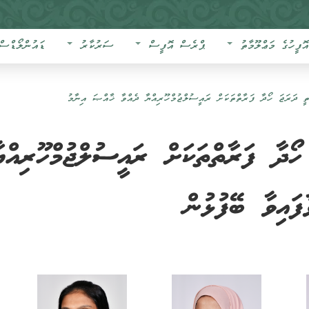
އޮފީހުގެ މަޢްލޫމާތު
ޕްރެސް އޮފީސް
ސަރުކާރު
ޑައުންލޯޑްސް
ތީ ދަރަޖަ ހޯދާ ފަރާތްތަކަށް ރައީސުލްޖުމްހޫރިއްޔާ ދެއްވާ ޚާއްޞަ އިނާމު
 ހޯދާ ފަރާތްތަކަށް ރައީސުލްޖުމްހޫރިއްޔ
ައިވާ ބޭފުޅުން