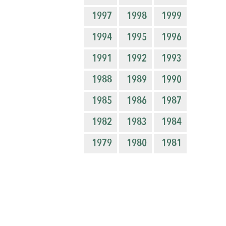
1997
1998
1999
1994
1995
1996
1991
1992
1993
1988
1989
1990
1985
1986
1987
1982
1983
1984
1979
1980
1981