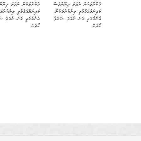
މުބާރާތަކުން ނުވަތަ މިނޫންވެސް
މުބާރާތަކުން ނުވަތަ މިނޫނ
ބައިނަލްއަޤްވާމީ މިންކުރުމަކުން
ބައިނަލްއަޤްވާމީ މިންކުރުމަ
އެންމެމަތީ ވަނަ ނުވަތަ ޝަރަފު
އެންމެމަތީ ވަނަ ނުވަތަ ޝަ
ހޯދުން
ހޯދުން