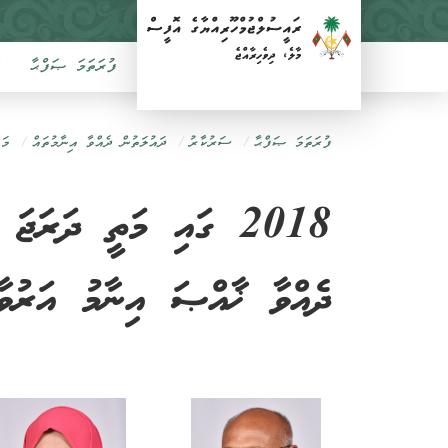
ފުރަތަމަ ޞަފްޙާ
ފުރަތަމަ ޞަފްޙާ
ސަރުކާރު
ދައުލަތުން ދެއްވާ އިނާމުތައް
މަ
2018 ގައި މަތީ ދަރަޖަ
ދެއްވާ ޚާއްޞަ އިނާމު އަރުވާފ