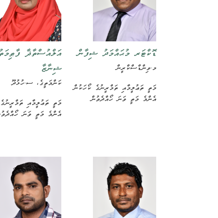
ޑޮކްޓަރ މުޙައްމަދު ޝިފާން
އަލްއުސްތާޛާ ފާޠިމަތު
ޝިނާޒާ
މ.ވިންޑްސްކްރީން
ކަންމަތީގެ، ސ.ހުޅުދޫ
މަތީ ތަޢުލީމާއި ތަމްރީނުގެ ކޯހަކުން
އެންމެ މަތީ ވަނަ ހޯއްދެވުން
މަތީ ތަޢުލީމާއި ތަމްރީނުގެ
އެންމެ މަތީ ވަނަ ހޯއްދެވުނ