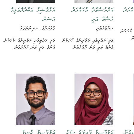
ްމަދު
އަލްއުސްތާޛު މުޙައްމަދު
އަލްފާޟިލް ޢަބްދުލްޢަލީމް
ހުޝާމް ޢަލީ
ޙަސަން
ހ.އާޒާދެވާދީ
ގުލްއަލާގެ، ޅ.ހިންނަވަރު
 ކޯހަކުން
ް
މަތީ ތަޢުލީމާއި ތަމްރީނުގެ ކޯހަކުން
މަތީ ތަޢުލީމާއި ތަމްރީނުގެ ކޯހަކުން
އެންމެ މަތީ ވަނަ ހޯއްދެވުން
އެންމެ މަތީ ވަނަ ހޯއްދެވުން
އުނާ
އަލްފާޟިލާ ފާޠިމަތު ސުހާ
އަލްފާޟިލް ހާޝިމް