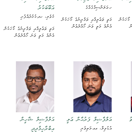
އަބޫބަކުރު
ހ.އަލަނާސިމާގެއާގެ
ކެވެލި، ހދ.ކުޅުދުއްފުށި
 ކޯހަކުން
މަތީ ތަޢުލީމާއި ތަމްރީނުގެ ކޯހަކުން
ް
އެންމެ މަތީ ވަނަ ހޯއްދެވުން
މަތީ ތަޢުލީމާއި ތަމްރީނުގެ ކޯހަކުން
އެންމެ މަތީ ވަނަ ހޯއްދެވުން
އަލްފާޟިލް ޝާހީން
ު
އަލްފާޟިލް ފަރުޙާން ޢަލީ
އިބްރާހީމްދީދީ
އުޑުވިލާ، އއ.މަތިވެރި