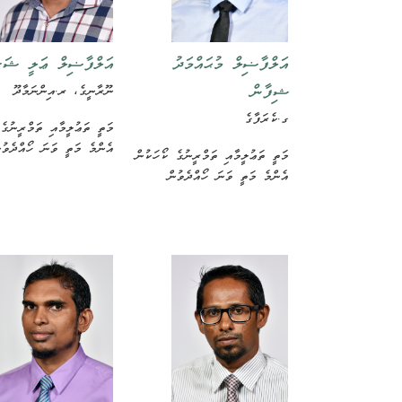
އަލްފާޟިލް މުޙައްމަދު
އަލްފާޟިލް ޢަލީ ޝަރ
ޝިފާން
ނޫރާނީގެ، ރ.އިންނަމާދޫ
ގ.ކެރަފާގެ
މަތީ ތަޢުލީމާއި ތަމްރީނުގެ
އެންމެ މަތީ ވަނަ ހޯއްދެވުނ
މަތީ ތަޢުލީމާއި ތަމްރީނުގެ ކޯހަކުން
އެންމެ މަތީ ވަނަ ހޯއްދެވުން