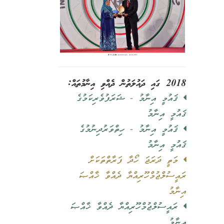
2018 ގައި ދައުލަތުން ދެއްވި އިނާމުތައް:
ޤައުމީ އިނާމު - ޝަރަފުވެރިކަމުގެ
ޤައުމީ އިނާމު
ޤައުމީ އިނާމު - ހިތްވަރުދިނުމުގެ
ޤައުމީ އިނާމު
މަތީ ދަރަޖަ ހޯދާ ފަރާތްތަކަށް
ރައީސުލްޖުމްހޫރިއްޔާ ދެއްވާ ޚާއްޞަ
އިނާމު
ރައީސުލްޖުމްހޫރިއްޔާ ދެއްވާ ޚާއްޞަ
އިނާމު