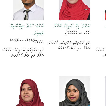
އަލްފާޟިލާ އަމީނާ އާދަމް
އަލްއުސްތާޛު އިބްރާހީމް
ރަޝީދު
ހުރާ، ހދ.ކުޅުދުއްފުށި
ހިކިފިނިފެންމާގެ، ހއ.ތުރާކުނު
މަތީ ތަޢުލީމާއި ތަމްރީނުގެ ކޯހަކުން
އެންމެ މަތީ ވަނަ ހޯއްދެވުން
 ކޯހަކުން
މަތީ ތަޢުލީމާއި ތަމްރީނުގެ ކޯހަކުން
ް
އެންމެ މަތީ ވަނަ ހޯއްދެވުން