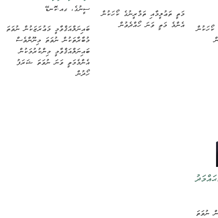
ސީނުގެ، ގއ.ކޮނޑޭ
މަތީ ތަޢުލީމާއި ތަމްރީނުގެ ކޯހަކުން
އެންމެ މަތީ ވަނަ ހޯއްދެވުން
ބައިނަލްއަޤްވާމީ މަޢުރަޒަކުން ނުވަތަ
 ކޯހަކުން
މުބާރާތަކުން ނުވަތަ މިނޫންވެސް
ް
ބައިނަލްއަޤްވާމީ މިންކުރުމަކުން
އެންމެމަތީ ވަނަ ނުވަތަ ޝަރަފު
ހޯދުން
ައްމަދު
ން ނުވަތަ