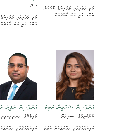
ހ.ރޭ
މަތީ ތަޢުލީމާއި ތަމްރީނުގެ ކޯހަކުން
އެންމެ މަތީ ވަނަ ހޯއްދެވުން
މަތީ ތަޢުލީމާއި ތަމްރީނުގެ
އެންމެ މަތީ ވަނަ ހޯއްދެވުނ
އަލްފާޟިލާ ޝަހުމީނާ ލަބީބު
އަލްފާޟިލް ޔަޛީދު މުޙ
ބެރެބެދިމާގެ، ސ.ހިތަދޫ
ވައިޖެހޭގެ، ގއ.ވިލިނގިލި
ބައިނަލްއަޤްވާމީ މަޢުރަޒަކުން ނުވަތަ
ބައިނަލްއަޤްވާމީ މަޢުރަޒަކު