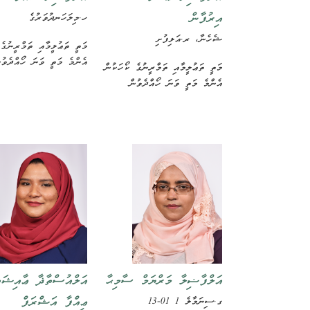
އިރުފާން
ހ.މިލަހަނދުވަރުގެ
ޝެހެނާ، ރ.އަލިފުށި
މަތީ ތަޢުލީމާއި ތަމްރީނުގެ
އެންމެ މަތީ ވަނަ ހޯއްދެވުނ
މަތީ ތަޢުލީމާއި ތަމްރީނުގެ ކޯހަކުން
އެންމެ މަތީ ވަނަ ހޯއްދެވުން
އަލްފާޟިލާ މަރްޔަމް ސާމިޙާ
އަލްއުސްތާޛާ ޢާއިޝަތ
ޢިއްފާ އަޝްރަފް
ގ.ސިނަމާލެ 1 01-13