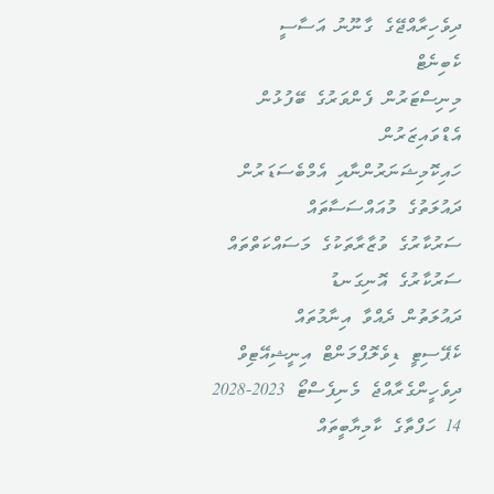
ދިވެހިރާއްޖޭގެ ގާނޫނު އަސާސީ
ކެބިނެޓް
މިނިސްޓަރުން ފެންވަރުގެ ބޭފުޅުން
އެޑްވައިޒަރުން
ހައިކޮމިޝަނަރުންނާއި އެމްބެސަޑަރުން
ދައުލަތުގެ މުއައްސަސާތައް
ސަރުކާރުގެ ވުޒާރާތަކުގެ މަސައްކަތްތައް
ސަރުކާރުގެ އޮނިގަނޑު
ދައުލަތުން ދެއްވާ އިނާމުތައް
ކެޕޭސިޓީ ޑިވެލޮޕްމަންޓް އިނީޝިއޭޓިވް
ދިވެހީންގެރާއްޖެ މެނިފެސްޓޯ 2023-2028
14 ހަފްތާގެ ކާމިޔާބީތައް