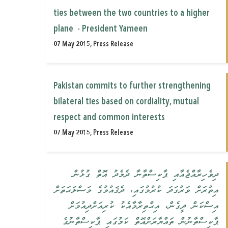
ties between the two countries to a higher
plane ‎ - President Yameen
07 May 2015, Press Release
Pakistan commits to further strengthening
bilateral ties based on cordiality, ‎mutual
respect and common interests
07 May 2015, Press Release
ދިވެހިރާއްޖެއާއި ޕާކިސްތާނާ ދެމެދު އޮތް ގުޅުން
އިތުރަށް ވަރުގަދަ ކުރުމުގައި، ދެޤައުމުގެ މަސްލަޙަތަށް
އިސްކަން ދީގެން، އިޙްތިރާމާއެކު ކުރިއަށްދިއުމަށް
ޕާކިސްތާނުން ތައްޔާރަށްއޮތް ކަމުގައި ޕާކިސްތާނުގެ