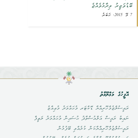
ބޮޑުވަޒީރު ވިދާޅުވެއްޖެ
7 މޭ 2015, ޚަބަރު
އޮފީހުގެ މަޢްލޫމާތު
ރައީސުލްޖުމްހޫރިއްޔާ ޑޮކްޓަރ މުޙައްމަދު މުޢިއްޒު
ނައިބު ރައީސް އަލްއުސްތާޛު ޙުސައިން މުޙައްމަދު ލަޠީފް
ރައީސުލްޖުމްހޫރިއްޔާކަން ކުރެއްވި ބޭފުޅުން