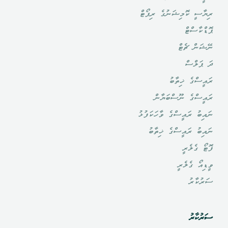
ރިޔާސީ ކޮމިޝަނުގެ ރިޕޯޓް
ޕޮޑްކާސްޓް
ނޭޝަން ޗެޓް
ދަ ޕަލްސް
ރައީސްގެ ޚިތާބު
ރައީސްގެ ނޫސްބަޔާން
ނައިބު ރައީސްގެ ވާހަކަފުޅު
ނައިބު ރައީސްގެ ޚިތާބު
ފޮޓޯ ގެލެރީ
ވީޑިއޯ ގެލެރީ
ސަރުކާރު
ސަރުކާރު