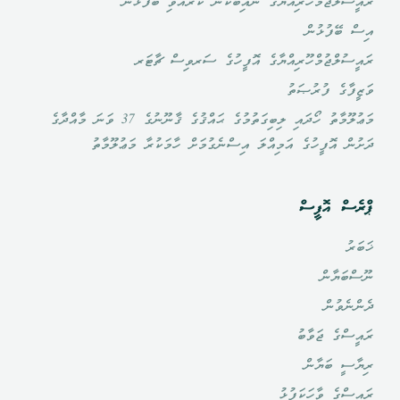
ރައީސުލްޖުމްހޫރިއްޔާގެ ނައިބުކަން ކުރެއްވި ބޭފުޅުން
އިސް ބޭފުޅުން
ރައީސުލްޖުމްހޫރިއްޔާގެ އޮފީހުގެ ސަރވިސް ޗާޓަރ
ވަޒީފާގެ ފުރުޞަތު
މަޢުލޫމާތު ހޯދައި ލިބިގަތުމުގެ ޙައްޤުގެ ޤާނޫނުގެ 37 ވަނަ މާއްދާގެ
ދަށުން އޮފީހުގެ އަމިއްލަ އިސްނެގުމަށް ހާމަކުރާ މަޢުލޫމާތު
ޕްރެސް އޮފީސް
ޚަބަރު
ނޫސްބަޔާން
ދެންނެވުން
ރައީސްގެ ޖަވާބު
ރިޔާސީ ބަޔާން
ރައީސްގެ ވާހަކަފުޅު