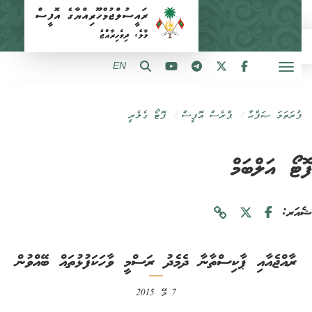
EN
ފުރަތަމަ ޞަފްޙާ
ޕްރެސް އޮފީސް
ފޮޓޯ ގެލެރީ
ޓޯ އަލްބަމް
ަރ:
ރާއްޖެއާއި ޕާކިސްތާނާ ދެމެދު ރަސްމީ ވާހަކަފުޅުތައް ބޭއްވުން
7 މޭ 2015