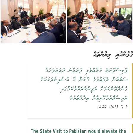
ުންހުރި ލިޔުންތައް
‏ޕާކިސްތާނަށް ކުރެއްވެވި ފުރަމާނަ ދަތުރުފުޅުގެ
ސަބަބުން ދެޤައުމުގެ ގުޅުން ‏‏އާ އުސްމިންތަކަކަށް
ގެންދެވޭނެކަމަށް ޔަޤީންކުރައްވާކަމުގައި
‏‏ރައީސުލްޖުމްހޫރިއްޔާ ވިދާޅުވެއްޖެ‏
7 މޭ 2015, ޚަބަރު
The State Visit to Pakistan would elevate the