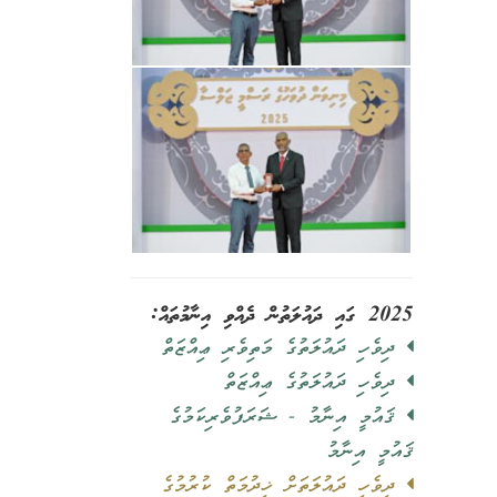
2025 ގައި ދައުލަތުން ދެއްވި އިނާމުތައް:
ދިވެހި ދައުލަތުގެ މަތިވެރި ޢިއްޒަތް
ދިވެހި ދައުލަތުގެ ޢިއްޒަތް
ޤައުމީ އިނާމު - ޝަރަފުވެރިކަމުގެ
ޤައުމީ އިނާމު
ދިވެހި ދައުލަތަށް ޚިދުމަތް ކުރުމުގެ