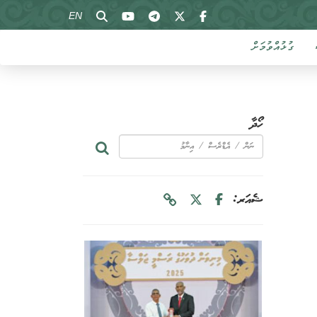
EN
ގުޅުއްވުމަށް
ހޯދާ
ޝެއަރ: