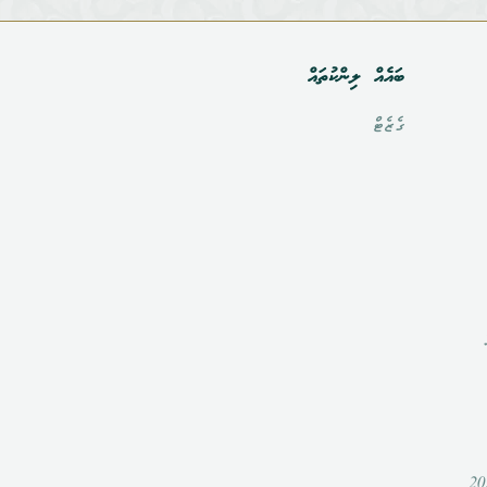
ބައެއް ލިންކުތައް
ގެޒެޓް