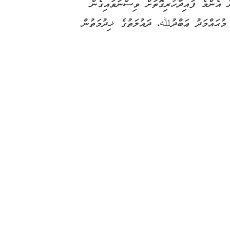
ް އެންމެ ފައިދާހުރިގޮތަށް ވިސްނަވައިގެން
 މުޙައްމަދު ޢަބްދުﷲ، ދައުލަތުގެ ޚިދުމަތުން