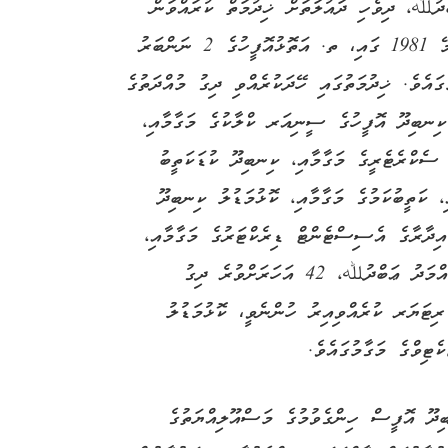
ްދުﷲ، ދިވެހި ދައުލަތަށް ޚިދުމަތް ކުރައްވަން
ފެށްޓެވީ 13 މޭ 1981 ގައި، ތ. އަތޮޅުއޮފީހުގެ 2 ނަންބަރު
ގައެވެ. ޚިދުމަތުގައި ހޭދަކުރެއްވި ދިގު މުއްދަތުގެ
ކިނބިދޫ އޮފީހުގެ ސީނިއަރ ކްލާކުގެ މަގާމާއި،
ެކްރެޓެރީގެ މަގާމާއި، ކިނބިދޫ ކުޑަކަތީބު
ި، ކަތީބުކަމުގެ މަގާމާއި، ކޮޅުމަޑުލު ކިނބިދޫ
ިދާރާގެ އެސިސްޓެންޓް ޑިރެކްޓަރުގެ މަގާމާއި،
ޑިރެކްޓަރުގެ މަގާމު އަދާކުރައްވައިފައި ވެއެވެ. މުޙައްމަދު ޢަބްދުﷲ، 42 އަހަރަށްވުރެ ދިގު
 ރިޓަޔަރ ކުރެއްވިއިރު ހުންނެވީ، ކޮޅުމަޑުލު
ޓިވްގެ މަގާމުގައެވެ.
ިދޫ އޮފީސް ހިންގެވުމުގެ މަސްއޫލިއްޔަތުގެ