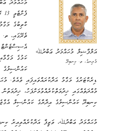
މުޙައްމަދު ޢަބ
ކާތިބުގެ މަގާމު
ތެރޭގައި، ތ. 
އެސިސްޓެންޓް ސ
އަލްފާޟިލް މުޙައްމަދު ޢަބްދުﷲ
ކަމުގެ މަގާމާއ
މުރިނގު، ތ. ކިނބިދޫ
ކައުންސިލުގެ އ
މުއްދަތެއްގައި ޚިދުމަތްކުރެއްވުމަށްފަހު، ޚިދުމަތުން
ކިނބިދޫ ކައުންސިލުގެ އިދާރާގެ ކައުންސިލް އެގްޒެކެ
މުޙައްމަދު ޢަބްދުﷲ، ވަޒީފާ އަދާކުރެއްވިއިރު ކިނބ