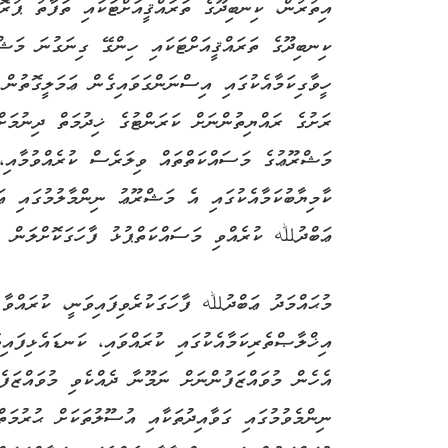
އިތުރުން، ކިނބިދޫގެ ތަރައްޤީއަށްޓަކައި ތަފާތު ޕުރޮ
ކިނބިދޫގެ ތަރައްޤީއަށްޓަކައި ހިންގޭ ގިނަގުނަ މަޝްރ
ހީވާގިކަމާއެކުގައި އިސްނަންގަވައިގެން ޢަމަލީގޮތުން 
ރަށުގެ ރައްޔިތުންނަށް ކަރަންޓުގެ ޚިދުމަތް ދިނުމަށ
މަޝްރޫޢުގެ މަސައްކަތްތައް ވިލަރެސް ކުރެއްވުމާއި،
ކާމިޔާބުކަމާއެކުގައި އެ މަޝްރޫޢު ނިންމާލުމުގައި ޢަމ
ޢަބްދުﷲ ކުރެއްވި މަސައްކަތްޕުޅު ފާހަގަކޮށްލަން ޖެ
މުޙައްމަދު ޢަބްދުﷲ ފާހަގަކުރެވިފައިވަނީ، ކުރައްވާ
އިޚްލާޞްތެރިކަމާއެކުގައި ކުރައްވައި، ކަނޑައެޅިފައި
އެހެން މުވައްޒަފުންނަށް ނަމޫނާ ދެއްކެވި މުވައްޒަފެ
ނިންމެވުމުގައި ގަވާއިދުތަކާއި އުސޫލުތަކަށް ޙުރުމަތް