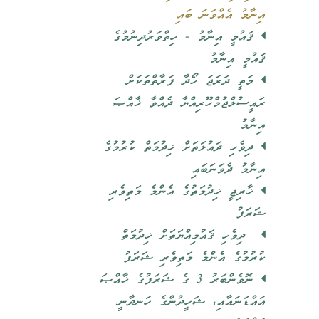
އިނާމު އެއްވަނަ ބައި
ޤައުމީ އިނާމު - ހިތްވަރުދިނުމުގެ
ޤައުމީ އިނާމު
މަތީ ދަރަޖަ ހޯދާ ފަރާތްތަކަށް
ރައީސުލްޖުމްހޫރިއްޔާ ދެއްވާ ޚާއްޞަ
އިނާމު
ދިވެހި ދައުލަތަށް ޚިދުމަތް ކުރުމުގެ
އިނާމު ދެވަނަބައި
ޚާރިޖީ ޚިދުމަތުގެ އެންމެ މަތިވެރި
ޝަރަފު
ދިވެހި ޤައުމިއްޔަތަށް ޚިދުމަތް
ކުރުމުގެ އެންމެ މަތިވެރި ޝަރަފު
ނޮވެންބަރު 3 ގެ ޝަރަފުގެ ޚާއްޞަ
އައްޑަނައާއި، ޝަހީދުންގެ ހަނދާނީ