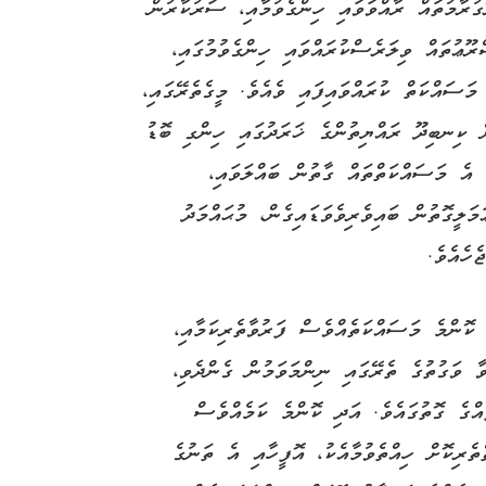
ގުރާމުތައް ރާއްވަވައި ހިންގެވުމާއި، ސަރުކާރުން
ޫޢުތައް ވިލަރެސްކުރައްވައި ހިންގެވުމުގައި،
މަސައްކަތް ކުރައްވައިފައި ވެއެވެ. މީގެތެރޭގައި،
ް ކިނބިދޫ ރައްޔިތުންގެ ޚަރަދުގައި ހިންގި ބޮޑު
 އެ މަސައްކަތްތައް ގާތުން ބައްލަވައި،
ަލީގޮތުން ބައިވެރިވެވަޑައިގެން، މުޙައްމަދު
ހެއެވެ.
 ކޮންމެ މަސައްކަތެއްވެސް ފަރުވާތެރިކަމާއި،
ވާ ވަގުތުގެ ތެރޭގައި ނިންމަވަމުން ގެންދެވި،
އްގެ ގޮތުގައެވެ. އަދި ކޮންމެ ކަމެއްވެސް
ތެރިކޮށް ހިއްތެވުމާއެކު، އޮފީހާއި އެ ތަނުގެ