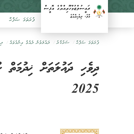
ފުރަތަމަ ޞަފްޙާ
ފުރަތަމަ ޞަފްޙާ
ސަރުކާރު
ދައުލަތުން ދެއްވާ އިނާމުތައް
ދި
ދިވެހި ދައުލަތަށް ޚިދުމަތް 
2025