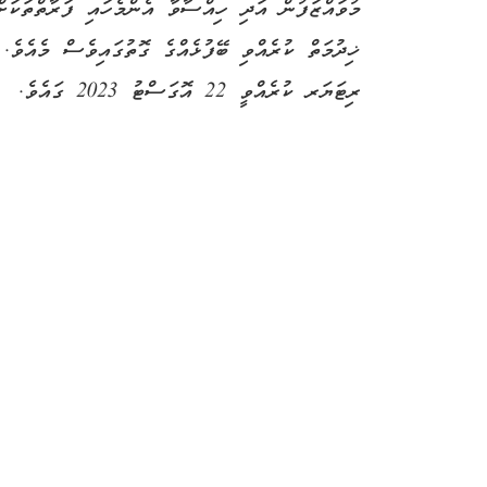
މުވައްޒަފުން އަދި ހިއްސާވާ އެންމެހައި ފަރާތްތަކަށ
ޚިދުމަތް ކުރެއްވި ބޭފުޅެއްގެ ގޮތުގައިވެސް މެއެވެ.
ރިޓަޔަރ ކުރެއްވީ 22 އޮގަސްޓު 2023 ގައެވެ.