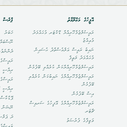
އޮފީހުގެ މަޢްލޫމާތު
ޕްރެސް އ
ރައީސުލްޖުމްހޫރިއްޔާ ޑޮކްޓަރ މުޙައްމަދު
ޚަބަރު
މުޢިއްޒު
ނޫސްބަޔާ
ނައިބު ރައީސް އަލްއުސްތާޛު ޙުސައިން
ދެންނެވުނ
މުޙައްމަދު ލަޠީފް
ރައީސްގެ 
ރައީސުލްޖުމްހޫރިއްޔާކަން ކުރެއްވި ބޭފުޅުން
ރިޔާސީ ބ
ރައީސުލްޖުމްހޫރިއްޔާގެ ނައިބުކަން ކުރެއްވި
ރައީސްގެ 
ބޭފުޅުން
ރިޔާސީ ކ
އިސް ބޭފުޅުން
ޕޮޑްކާސްޓ
ރައީސުލްޖުމްހޫރިއްޔާގެ އޮފީހުގެ ސަރވިސް
ނޭޝަން ޗ
ޗާޓަރ
ދަ ޕަލްސ
ވަޒީފާގެ ފުރުޞަތު
ރައީސްގެ 