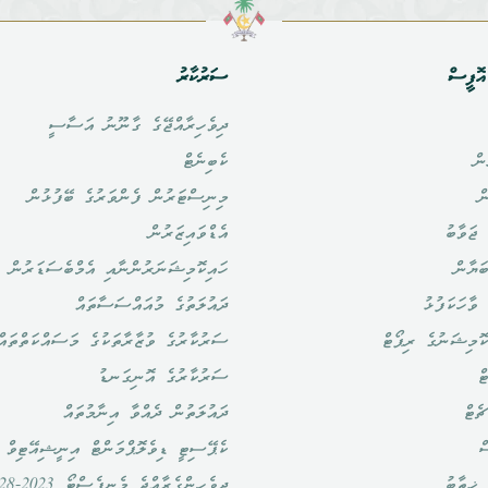
ޮފީސް
ސަރުކާރު
ދިވެހިރާއްޖޭގެ ގާނޫނު އަސާސީ
ން
ކެބިނެޓް
ް
މިނިސްޓަރުން ފެންވަރުގެ ބޭފުޅުން
ޖަވާބު
އެޑްވައިޒަރުން
ަޔާން
ހައިކޮމިޝަނަރުންނާއި އެމްބެސަޑަރުން
ވާހަކަފުޅު
ދައުލަތުގެ މުއައްސަސާތައް
ޮމިޝަނުގެ ރިޕޯޓް
ސަރުކާރުގެ ވުޒާރާތަކުގެ މަސައްކަތްތައް
ް
ސަރުކާރުގެ އޮނިގަނޑު
ެޓް
ދައުލަތުން ދެއްވާ އިނާމުތައް
ް
ކެޕޭސިޓީ ޑިވެލޮޕްމަންޓް އިނީޝިއޭޓިވް
ޚިތާބު
ދިވެހީންގެރާއްޖެ މެނިފެސްޓޯ 2023-2028