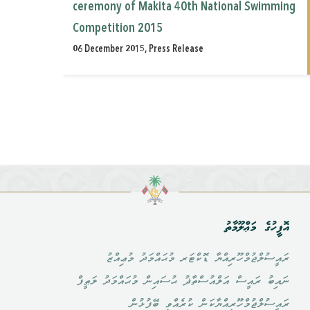
ceremony of Makita 40th National Swimming
Competition 2015
06 December 2015, Press Release
އޮފީހުގެ މަޢްލޫމާތު
ރައީސުލްޖުމްހޫރިއްޔާ ޑޮކްޓަރ މުޙައްމަދު މުޢިއްޒު
ނައިބު ރައީސް އަލްއުސްތާޛު ޙުސައިން މުޙައްމަދު ލަޠީފް
ރައީސުލްޖުމްހޫރިއްޔާކަން ކުރެއްވި ބޭފުޅުން