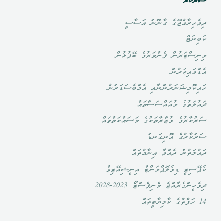
ސަރުކާރު
ދިވެހިރާއްޖޭގެ ގާނޫނު އަސާސީ
ކެބިނެޓް
މިނިސްޓަރުން ފެންވަރުގެ ބޭފުޅުން
އެޑްވައިޒަރުން
ހައިކޮމިޝަނަރުންނާއި އެމްބެސަޑަރުން
ދައުލަތުގެ މުއައްސަސާތައް
ސަރުކާރުގެ ވުޒާރާތަކުގެ މަސައްކަތްތައް
ސަރުކާރުގެ އޮނިގަނޑު
ދައުލަތުން ދެއްވާ އިނާމުތައް
ކެޕޭސިޓީ ޑިވެލޮޕްމަންޓް އިނީޝިއޭޓިވް
ދިވެހީންގެރާއްޖެ މެނިފެސްޓޯ 2023-2028
14 ހަފްތާގެ ކާމިޔާބީތައް