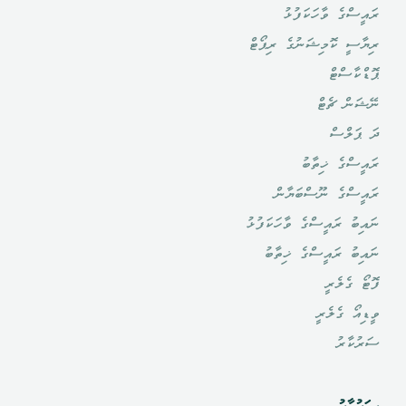
ރައީސްގެ ވާހަކަފުޅު
ރިޔާސީ ކޮމިޝަނުގެ ރިޕޯޓް
ޕޮޑްކާސްޓް
ނޭޝަން ޗެޓް
ދަ ޕަލްސް
ރައީސްގެ ޚިތާބު
ރައީސްގެ ނޫސްބަޔާން
ނައިބު ރައީސްގެ ވާހަކަފުޅު
ނައިބު ރައީސްގެ ޚިތާބު
ފޮޓޯ ގެލެރީ
ވީޑިއޯ ގެލެރީ
ސަރުކާރު