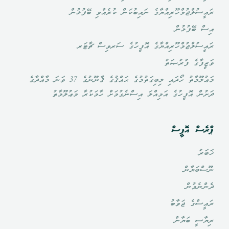
ރައީސުލްޖުމްހޫރިއްޔާގެ ނައިބުކަން ކުރެއްވި ބޭފުޅުން
އިސް ބޭފުޅުން
ރައީސުލްޖުމްހޫރިއްޔާގެ އޮފީހުގެ ސަރވިސް ޗާޓަރ
ވަޒީފާގެ ފުރުޞަތު
މަޢުލޫމާތު ހޯދައި ލިބިގަތުމުގެ ޙައްޤުގެ ޤާނޫނުގެ 37 ވަނަ މާއްދާގެ
ދަށުން އޮފީހުގެ އަމިއްލަ އިސްނެގުމަށް ހާމަކުރާ މަޢުލޫމާތު
ޕްރެސް އޮފީސް
ޚަބަރު
ނޫސްބަޔާން
ދެންނެވުން
ރައީސްގެ ޖަވާބު
ރިޔާސީ ބަޔާން