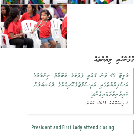
ުންހުރި ލިޔުންތައް
މަކީޓާ 40 ވަނަ ޤައުމީ ފެތުމުގެ މުބާރާތް ނިންމުމުގެ
ރަސްމިއްޔާތުގައި ރައީސުލްޖުމްހޫރިއްޔާގެ ދެކަނބަލުން
ބައިވެރިވެވަޑައިގެންފި
6 ޑިސެންބަރު 2015, ޚަބަރު
President and First Lady attend closing