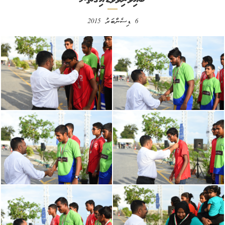
6 ޑިސެންބަރު 2015