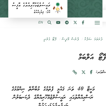
EN
ފުރަތަމަ ޞަފްޙާ
ޕްރެސް އޮފީސް
ފޮޓޯ ގެލެރީ
ޓޯ އަލްބަމް
ަރ:
މަކީޓާ 40 ވަނަ ޤައުމީ ފެތުމުގެ މުބާރާތް ނިންމުމުގެ
ރަސްމިއްޔާތުގައި ރައީސުލްޖުމްހޫރިއްޔާގެ ދެކަނބަލުން
ބައިވެރިވެވަޑައިގަތުން