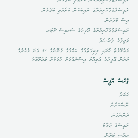
ރައީސުލްޖުމްހޫރިއްޔާކަން ކުރެއްވި ބޭފުޅުން
ރައީސުލްޖުމްހޫރިއްޔާގެ ނައިބުކަން ކުރެއްވި ބޭފުޅުން
އިސް ބޭފުޅުން
ރައީސުލްޖުމްހޫރިއްޔާގެ އޮފީހުގެ ސަރވިސް ޗާޓަރ
ވަޒީފާގެ ފުރުޞަތު
މަޢުލޫމާތު ހޯދައި ލިބިގަތުމުގެ ޙައްޤުގެ ޤާނޫނުގެ 37 ވަނަ މާއްދާގެ
ދަށުން އޮފީހުގެ އަމިއްލަ އިސްނެގުމަށް ހާމަކުރާ މަޢުލޫމާތު
ޕްރެސް އޮފީސް
ޚަބަރު
ނޫސްބަޔާން
ދެންނެވުން
ރައީސްގެ ޖަވާބު
ރިޔާސީ ބަޔާން