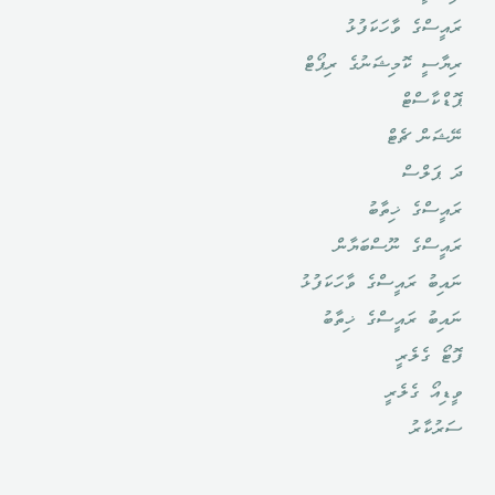
ރައީސްގެ ވާހަކަފުޅު
ރިޔާސީ ކޮމިޝަނުގެ ރިޕޯޓް
ޕޮޑްކާސްޓް
ނޭޝަން ޗެޓް
ދަ ޕަލްސް
ރައީސްގެ ޚިތާބު
ރައީސްގެ ނޫސްބަޔާން
ނައިބު ރައީސްގެ ވާހަކަފުޅު
ނައިބު ރައީސްގެ ޚިތާބު
ފޮޓޯ ގެލެރީ
ވީޑިއޯ ގެލެރީ
ސަރުކާރު