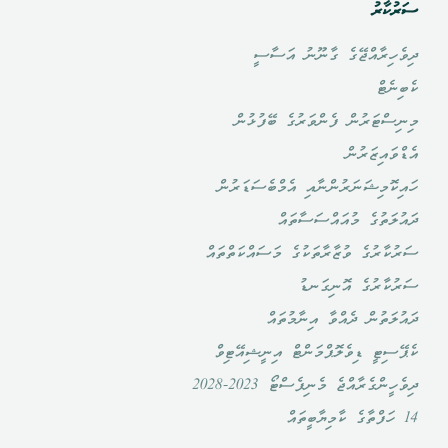
ސަރުކާރު
ދިވެހިރާއްޖޭގެ ގާނޫނު އަސާސީ
ކެބިނެޓް
މިނިސްޓަރުން ފެންވަރުގެ ބޭފުޅުން
އެޑްވައިޒަރުން
ހައިކޮމިޝަނަރުންނާއި އެމްބެސަޑަރުން
ދައުލަތުގެ މުއައްސަސާތައް
ސަރުކާރުގެ ވުޒާރާތަކުގެ މަސައްކަތްތައް
ސަރުކާރުގެ އޮނިގަނޑު
ދައުލަތުން ދެއްވާ އިނާމުތައް
ކެޕޭސިޓީ ޑިވެލޮޕްމަންޓް އިނީޝިއޭޓިވް
ދިވެހީންގެރާއްޖެ މެނިފެސްޓޯ 2023-2028
14 ހަފްތާގެ ކާމިޔާބީތައް