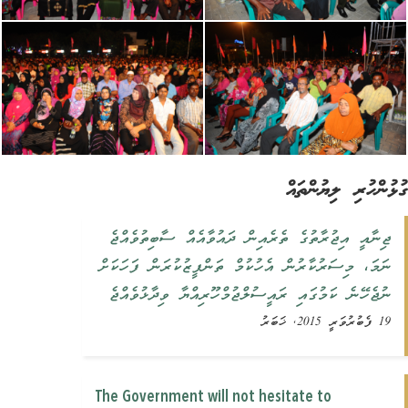
ުންހުރި ލިޔުންތައް
‏ޖިނާއީ އިޖުރާތުގެ ތެރެއިން ދައުވާއެއް ސާބިތުވެއްޖެ
ނަމަ، ‏‏މިސަރުކާރުން ‏‏އެހުކުމް ތަންފީޒުކުރަން ފަހަކަށް
ނުޖެހޭނެ ކަމުގައި ރައީސުލްޖުމްހޫރިއްޔާ ‏‏ވިދާޅުވެއްޖެ‏
19 ފެބުރުވަރީ 2015, ޚަބަރު
The Government will not hesitate to