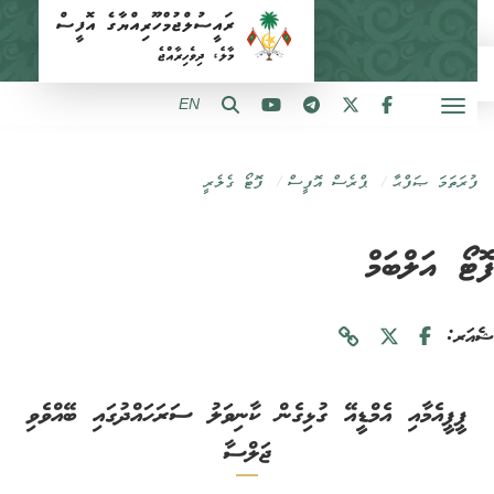
EN
ފުރަތަމަ ޞަފްޙާ
ޕްރެސް އޮފީސް
ފޮޓޯ ގެލެރީ
ޓޯ އަލްބަމް
ަރ:
ޕީޕީއެމާއި އެމްޑީއޭ ގުޅިގެން ކާނިވަލު ސަރަހައްދުގައި ބޭއްވެވި
ޖަލްސާ