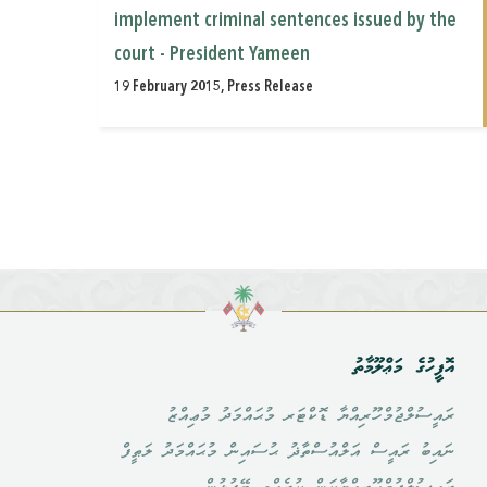
implement criminal ‎sentences issued by the
court - President Yameen
19 February 2015, Press Release
އޮފީހުގެ މަޢްލޫމާތު
ރައީސުލްޖުމްހޫރިއްޔާ ޑޮކްޓަރ މުޙައްމަދު މުޢިއްޒު
ނައިބު ރައީސް އަލްއުސްތާޛު ޙުސައިން މުޙައްމަދު ލަޠީފް