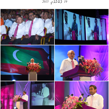
19 ފެބުރުވަރީ 2015