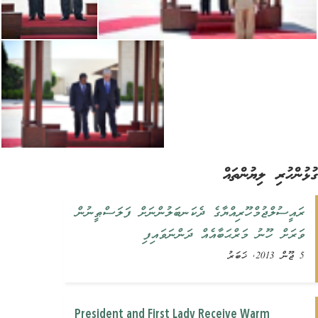
ުންހުރި ލިޔުންތައް
ރައީސުލްޖުމްހޫރިއްޔާގެ ދެކަނބަލުންނަށް ފަލަސްޠީނުން
ވަރަށް ހޫނު މަރްޙަބާއެއް ދަންނަވައިފި
5 ޖޫން 2013, ޚަބަރު
President and First Lady Receive Warm