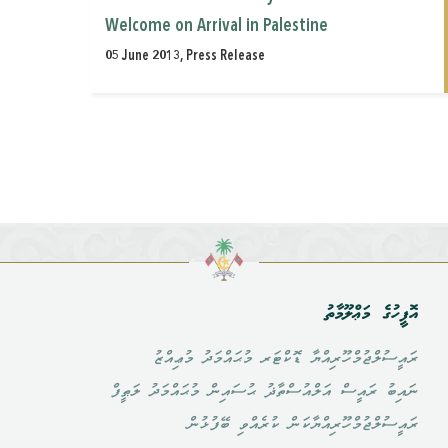
Welcome on Arrival in Palestine
05 June 2013, Press Release
އޮފީހުގެ މަޢްލޫމާތު
ރައީސުލްޖުމްހޫރިއްޔާ ޑޮކްޓަރ މުޙައްމަދު މުޢިއްޒު
ނައިބު ރައީސް އަލްއުސްތާޛު ޙުސައިން މުޙައްމަދު ލަޠީފް
ރައީސުލްޖުމްހޫރިއްޔާކަން ކުރެއްވި ބޭފުޅުން