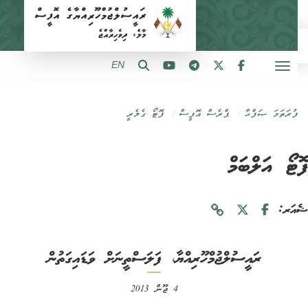
EN
ފުރަތަމަ ޞަފްޙާ
ޕްރެސް އޮފީސް
ފޮޓޯ ގެލެރީ
ޓޯ އަލްބަމް
ަރ:
ރައީސުލްޖުމްހޫރިއްޔާ، ފަލަސްތީނަށް ވަޑައިގަތުން
4 ޖޫން 2013