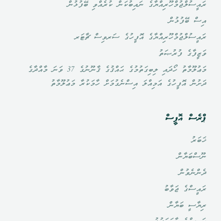
ރައީސުލްޖުމްހޫރިއްޔާގެ ނައިބުކަން ކުރެއްވި ބޭފުޅުން
އިސް ބޭފުޅުން
ރައީސުލްޖުމްހޫރިއްޔާގެ އޮފީހުގެ ސަރވިސް ޗާޓަރ
ވަޒީފާގެ ފުރުޞަތު
މަޢުލޫމާތު ހޯދައި ލިބިގަތުމުގެ ޙައްޤުގެ ޤާނޫނުގެ 37 ވަނަ މާއްދާގެ
ދަށުން އޮފީހުގެ އަމިއްލަ އިސްނެގުމަށް ހާމަކުރާ މަޢުލޫމާތު
ޕްރެސް އޮފީސް
ޚަބަރު
ނޫސްބަޔާން
ދެންނެވުން
ރައީސްގެ ޖަވާބު
ރިޔާސީ ބަޔާން