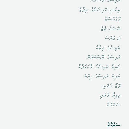
ރައީސްގެ ވާހަކަފުޅު
ރިޔާސީ ކޮމިޝަނުގެ ރިޕޯޓް
ޕޮޑްކާސްޓް
ނޭޝަން ޗެޓް
ދަ ޕަލްސް
ރައީސްގެ ޚިތާބު
ރައީސްގެ ނޫސްބަޔާން
ނައިބު ރައީސްގެ ވާހަކަފުޅު
ނައިބު ރައީސްގެ ޚިތާބު
ފޮޓޯ ގެލެރީ
ވީޑިއޯ ގެލެރީ
ސަރުކާރު
ސަރުކާރު