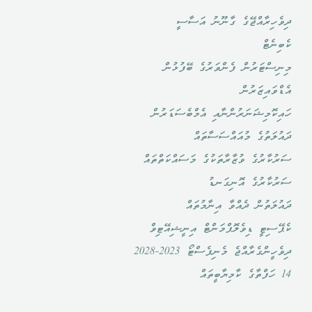
ދިވެހިރާއްޖޭގެ ގާނޫނު އަސާސީ
ކެބިނެޓް
މިނިސްޓަރުން ފެންވަރުގެ ބޭފުޅުން
އެޑްވައިޒަރުން
ހައިކޮމިޝަނަރުންނާއި އެމްބެސަޑަރުން
ދައުލަތުގެ މުއައްސަސާތައް
ސަރުކާރުގެ ވުޒާރާތަކުގެ މަސައްކަތްތައް
ސަރުކާރުގެ އޮނިގަނޑު
ދައުލަތުން ދެއްވާ އިނާމުތައް
ކެޕޭސިޓީ ޑިވެލޮޕްމަންޓް އިނީޝިއޭޓިވް
ދިވެހީންގެރާއްޖެ މެނިފެސްޓޯ 2023-2028
14 ހަފްތާގެ ކާމިޔާބީތައް