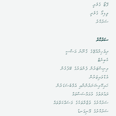
ފޮޓޯ ގެލެރީ
ވީޑިއޯ ގެލެރީ
ސަރުކާރު
ސަރުކާރު
ދިވެހިރާއްޖޭގެ ގާނޫނު އަސާސީ
ކެބިނެޓް
މިނިސްޓަރުން ފެންވަރުގެ ބޭފުޅުން
އެޑްވައިޒަރުން
ހައިކޮމިޝަނަރުންނާއި އެމްބެސަޑަރުން
ދައުލަތުގެ މުއައްސަސާތައް
ސަރުކާރުގެ ވުޒާރާތަކުގެ މަސައްކަތްތައް
ސަރުކާރުގެ އޮނިގަނޑު