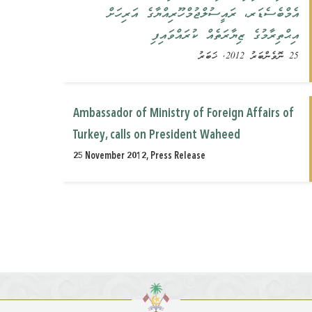
އެމްބެސެޑަރ، ރައީސުލްޖުމްހޫރިއްޔާގެ އަރިހަށް
އިޙްތިރާމުގެ ޒިޔާރަތެއް ކުރައްވައިފި
25 ނޮވެންބަރު 2012, ޚަބަރު
Ambassador of Ministry of Foreign Affairs of
Turkey, calls on President Waheed
25 November 2012, Press Release