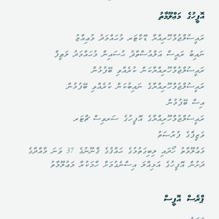
އޮފީހުގެ މަޢްލޫމާތު
ރައީސުލްޖުމްހޫރިއްޔާ ޑޮކްޓަރ މުޙައްމަދު މުޢިއްޒު
ނައިބު ރައީސް އަލްއުސްތާޛު ޙުސައިން މުޙައްމަދު ލަޠީފް
ރައީސުލްޖުމްހޫރިއްޔާކަން ކުރެއްވި ބޭފުޅުން
ރައީސުލްޖުމްހޫރިއްޔާގެ ނައިބުކަން ކުރެއްވި ބޭފުޅުން
އިސް ބޭފުޅުން
ރައީސުލްޖުމްހޫރިއްޔާގެ އޮފީހުގެ ސަރވިސް ޗާޓަރ
ވަޒީފާގެ ފުރުޞަތު
މަޢުލޫމާތު ހޯދައި ލިބިގަތުމުގެ ޙައްޤުގެ ޤާނޫނުގެ 37 ވަނަ މާއްދާގެ
ދަށުން އޮފީހުގެ އަމިއްލަ އިސްނެގުމަށް ހާމަކުރާ މަޢުލޫމާތު
ޕްރެސް އޮފީސް