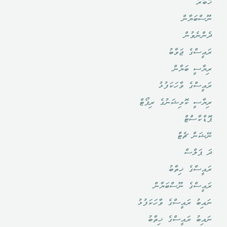
ޚަބަރު
ނޫސްބަޔާން
ދެންނެވުން
ރައީސްގެ ޖަވާބު
ރިޔާސީ ބަޔާން
ރައީސްގެ ވާހަކަފުޅު
ރިޔާސީ ކޮމިޝަނުގެ ރިޕޯޓް
ޕޮޑްކާސްޓް
ނޭޝަން ޗެޓް
ދަ ޕަލްސް
ރައީސްގެ ޚިތާބު
ރައީސްގެ ނޫސްބަޔާން
ނައިބު ރައީސްގެ ވާހަކަފުޅު
ނައިބު ރައީސްގެ ޚިތާބު