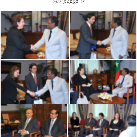
25 ނޮވެންބަރު 2012