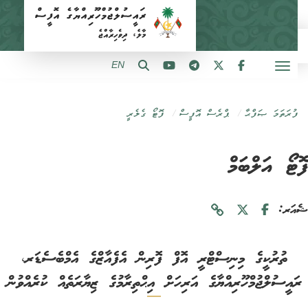
EN
ފުރަތަމަ ޞަފްޙާ
ޕްރެސް އޮފީސް
ފޮޓޯ ގެލެރީ
ޓޯ އަލްބަމް
ަރ:
ތުރުކީގެ މިނިސްޓްރީ އޮފް ފޮރިން އެފެއާޒްގެ އެމްބެސެޑަރ،
ައީސުލްޖުމްހޫރިއްޔާގެ އަރިހަށް އިޙްތިރާމުގެ ޒިޔާރަތެއް ކުރެއްވުން