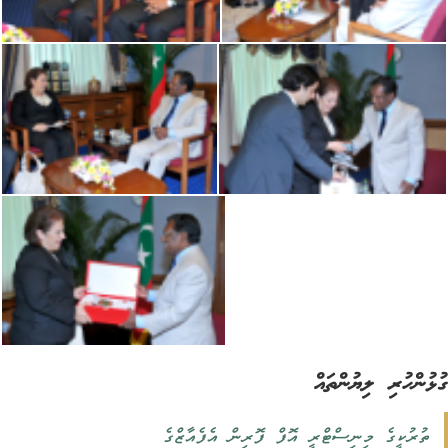
ުންހުރި ލިޔުންތައް
ތުރުކީގެ މިނިސްޓްރީ އޮފް ފޮރިން އެފެއާޒްގެ