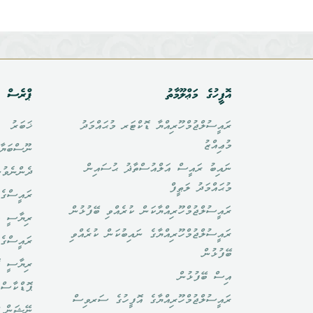
އޮފީހުގެ މަޢްލޫމާތު
ޕްރެސް އ
ރައީސުލްޖުމްހޫރިއްޔާ ޑޮކްޓަރ މުޙައްމަދު
ޚަބަރު
މުޢިއްޒު
ނޫސްބަޔާ
ނައިބު ރައީސް އަލްއުސްތާޛު ޙުސައިން
ދެންނެވުނ
މުޙައްމަދު ލަޠީފް
ރައީސްގެ 
ރައީސުލްޖުމްހޫރިއްޔާކަން ކުރެއްވި ބޭފުޅުން
ރިޔާސީ ބ
ރައީސުލްޖުމްހޫރިއްޔާގެ ނައިބުކަން ކުރެއްވި
ރައީސްގެ 
ބޭފުޅުން
ރިޔާސީ ކ
އިސް ބޭފުޅުން
ޕޮޑްކާސްޓ
ރައީސުލްޖުމްހޫރިއްޔާގެ އޮފީހުގެ ސަރވިސް
ނޭޝަން ޗ