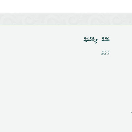
ބައެއް ލިންކުތައް
ގެޒެޓް