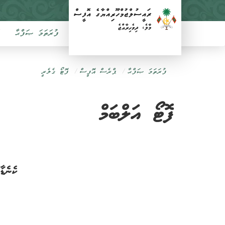
ފުރަތަމަ ޞަފްޙާ
ފުރަތަމަ ޞަފްޙާ
ޕްރެސް އޮފީސް
ފޮޓޯ ގެލެރީ
ފޮޓޯ އަލްބަމް
ކެނެޑ