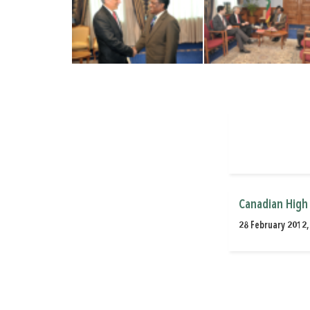
Canadian High 
28 February 2012,