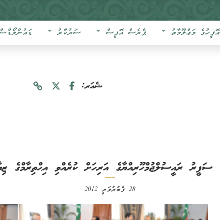
އޮފީހުގެ މަޢްލޫމާތު
ޕްރެސް އޮފީސް
ސަރުކާރު
ޑައުންލޯޑްސް
ޝެއަރ:
ާ ސަފީރު ރައީސުލްޖުމްހޫރިއްޔާގެ އަރިހަށް ކުރެއްވި އިޙްތިރާމްގެ ޒިޔާ
28 ފެބުރުވަރީ 2012