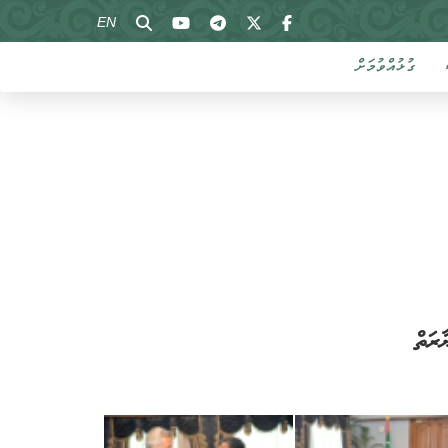
EN
ގުޅުއްވުމަށް
ރަތް