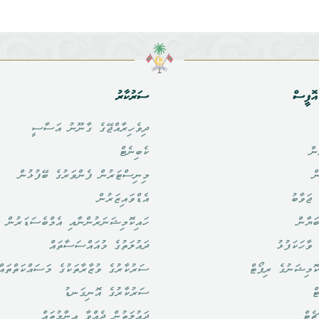
ޮފީސް
ސަރުކާރު
ދިވެހިރާއްޖޭގެ ގާނޫނު އަސާސީ
ން
ކެބިނެޓް
ް
މިނިސްޓަރުން ފެންވަރުގެ ބޭފުޅުން
ޖަވާބު
އެޑްވައިޒަރުން
ަޔާން
ހައިކޮމިޝަނަރުންނާއި އެމްބެސަޑަރުން
ވާހަކަފުޅު
ދައުލަތުގެ މުއައްސަސާތައް
ޮމިޝަނުގެ ރިޕޯޓް
ސަރުކާރުގެ ވުޒާރާތަކުގެ މަސައްކަތްތައް
ް
ސަރުކާރުގެ އޮނިގަނޑު
ެޓް
ދައުލަތުން ދެއްވާ އިނާމުތައް