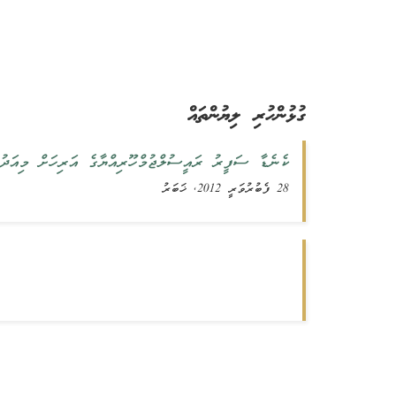
ގުޅުންހުރި ލިޔުންތައް
ކެނެޑާ ސަފީރު ރައީސުލްޖުމްހޫރިއްޔާގެ އަރިހަށް މިއަދު 
28 ފެބުރުވަރީ 2012, ޚަބަރު