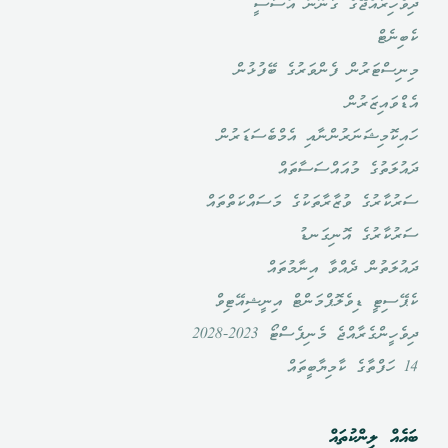
ދިވެހިރާއްޖޭގެ ގާނޫނު އަސާސީ
ކެބިނެޓް
މިނިސްޓަރުން ފެންވަރުގެ ބޭފުޅުން
އެޑްވައިޒަރުން
ހައިކޮމިޝަނަރުންނާއި އެމްބެސަޑަރުން
ދައުލަތުގެ މުއައްސަސާތައް
ސަރުކާރުގެ ވުޒާރާތަކުގެ މަސައްކަތްތައް
ސަރުކާރުގެ އޮނިގަނޑު
ދައުލަތުން ދެއްވާ އިނާމުތައް
ކެޕޭސިޓީ ޑިވެލޮޕްމަންޓް އިނީޝިއޭޓިވް
ދިވެހީންގެރާއްޖެ މެނިފެސްޓޯ 2023-2028
14 ހަފްތާގެ ކާމިޔާބީތައް
ބައެއް ލިންކުތައް