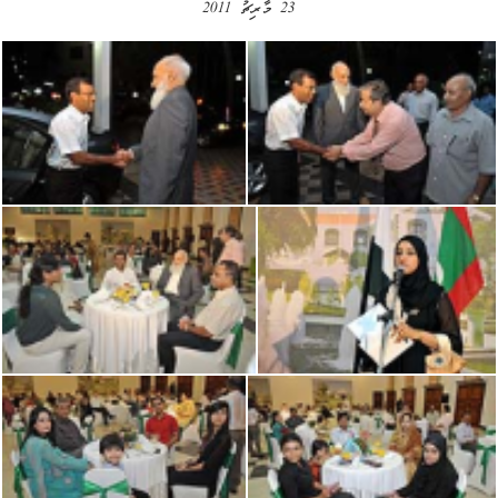
23 މާރިޗު 2011