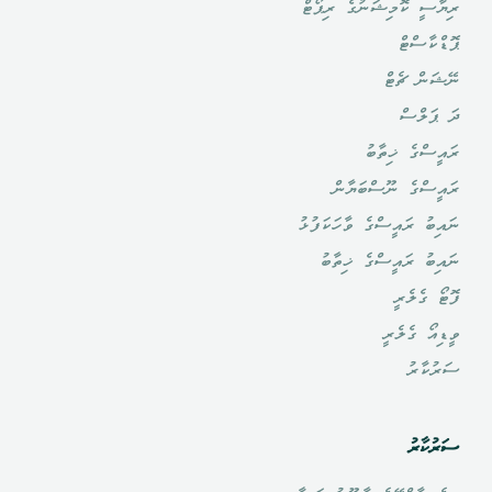
ރިޔާސީ ކޮމިޝަނުގެ ރިޕޯޓް
ޕޮޑްކާސްޓް
ނޭޝަން ޗެޓް
ދަ ޕަލްސް
ރައީސްގެ ޚިތާބު
ރައީސްގެ ނޫސްބަޔާން
ނައިބު ރައީސްގެ ވާހަކަފުޅު
ނައިބު ރައީސްގެ ޚިތާބު
ފޮޓޯ ގެލެރީ
ވީޑިއޯ ގެލެރީ
ސަރުކާރު
ސަރުކާރު