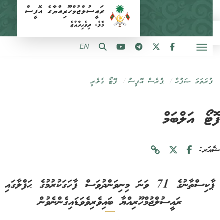
EN
ފުރަތަމަ ޞަފްޙާ
ޕްރެސް އޮފީސް
ފޮޓޯ ގެލެރީ
ޓޯ އަލްބަމް
ަރ:
ޕާކިސްތާނުގެ 71 ވަނަ މިނިވަންދުވަސް ފާހަގަކުރުމުގެ ޙަފްލާގައި
ރައީސުލްޖުމްހޫރިއްޔާ ބައިވެރިވެވަޑައިގެންނެވުން