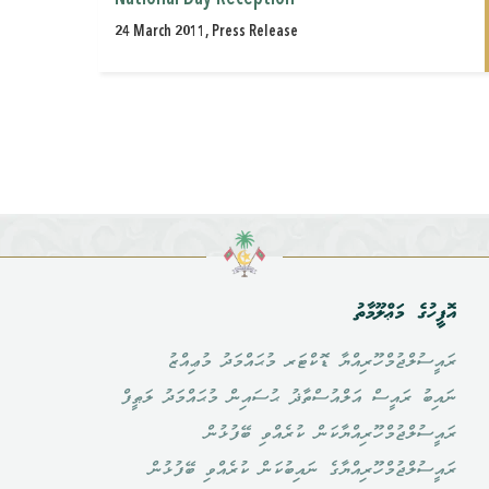
24 March 2011, Press Release
އޮފީހުގެ މަޢްލޫމާތު
ރައީސުލްޖުމްހޫރިއްޔާ ޑޮކްޓަރ މުޙައްމަދު މުޢިއްޒު
ނައިބު ރައީސް އަލްއުސްތާޛު ޙުސައިން މުޙައްމަދު ލަޠީފް
ރައީސުލްޖުމްހޫރިއްޔާކަން ކުރެއްވި ބޭފުޅުން
ރައީސުލްޖުމްހޫރިއްޔާގެ ނައިބުކަން ކުރެއްވި ބޭފުޅުން