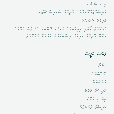
އިސް ބޭފުޅުން
ރައީސުލްޖުމްހޫރިއްޔާގެ އޮފީހުގެ ސަރވިސް ޗާޓަރ
ވަޒީފާގެ ފުރުޞަތު
މަޢުލޫމާތު ހޯދައި ލިބިގަތުމުގެ ޙައްޤުގެ ޤާނޫނުގެ 37 ވަނަ މާއްދާގެ
ދަށުން އޮފީހުގެ އަމިއްލަ އިސްނެގުމަށް ހާމަކުރާ މަޢުލޫމާތު
ޕްރެސް އޮފީސް
ޚަބަރު
ނޫސްބަޔާން
ދެންނެވުން
ރައީސްގެ ޖަވާބު
ރިޔާސީ ބަޔާން
ރައީސްގެ ވާހަކަފުޅު