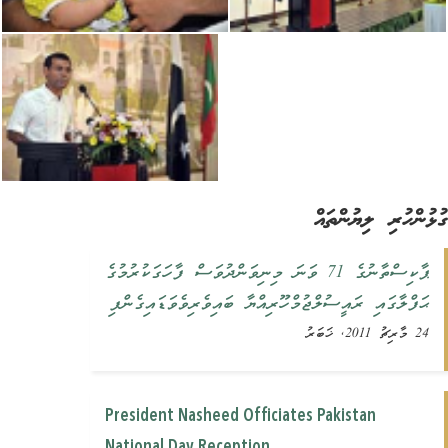
ުންހުރި ލިޔުންތައް
ޕާކިސްތާނުގެ 71 ވަނަ މިނިވަންދުވަސް ފާހަގަކުރުމުގެ
ޙަފްލާގައި ރައީސުލްޖުމްހޫރިއްޔާ ބައިވެރިވެވަޑައިގެންފި
24 މާރިޗު 2011, ޚަބަރު
President Nasheed Officiates Pakistan
National Day Reception