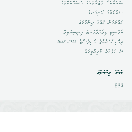
ސަރުކާރުގެ ވުޒާރާތަކުގެ މަސައްކަތްތައް
ސަރުކާރުގެ އޮނިގަނޑު
ދައުލަތުން ދެއްވާ އިނާމުތައް
ކެޕޭސިޓީ ޑިވެލޮޕްމަންޓް އިނީޝިއޭޓިވް
ދިވެހީންގެރާއްޖެ މެނިފެސްޓޯ 2023-2028
14 ހަފްތާގެ ކާމިޔާބީތައް
ބައެއް ލިންކުތައް
ގެޒެޓް