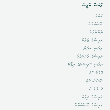
ޕްރެސް އޮފީސް
ޚަބަރު
ނޫސްބަޔާން
ދެންނެވުން
ރައީސްގެ ޖަވާބު
ރިޔާސީ ބަޔާން
ރައީސްގެ ވާހަކަފުޅު
ރިޔާސީ ކޮމިޝަނުގެ ރިޕޯޓް
ޕޮޑްކާސްޓް
ނޭޝަން ޗެޓް
ދަ ޕަލްސް
ރައީސްގެ ޚިތާބު
ރައީސްގެ ނޫސްބަޔާން