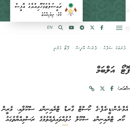
EN
ފުރަތަމަ ޞަފްޙާ
ޕްރެސް އޮފީސް
ފޮޓޯ ގެލެރީ
ޓޯ އަލްބަމް
ަރ:
މް.އެން.ޑީ.އެފް.ގެ ކޯސްޓް ގާރޑް ޓްރެއިނިންގ ސްކޫލާއި، މެރީން
ކޯރ ޓްރެއިނިންގ ސްކޫލް ހުޅުއްވައިދެއްވުމުގެ ރަސްމިއްޔާތުގައު