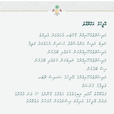
އޮފީހުގެ މަޢްލޫމާތު
ރައީސުލްޖުމްހޫރިއްޔާ ޑޮކްޓަރ މުޙައްމަދު މުޢިއްޒު
ނައިބު ރައީސް އަލްއުސްތާޛު ޙުސައިން މުޙައްމަދު ލަޠީފް
ރައީސުލްޖުމްހޫރިއްޔާކަން ކުރެއްވި ބޭފުޅުން
ރައީސުލްޖުމްހޫރިއްޔާގެ ނައިބުކަން ކުރެއްވި ބޭފުޅުން
އިސް ބޭފުޅުން
ރައީސުލްޖުމްހޫރިއްޔާގެ އޮފީހުގެ ސަރވިސް ޗާޓަރ
ވަޒީފާގެ ފުރުޞަތު
މަޢުލޫމާތު ހޯދައި ލިބިގަތުމުގެ ޙައްޤުގެ ޤާނޫނުގެ 37 ވަނަ މާއްދާގެ
ދަށުން އޮފީހުގެ އަމިއްލަ އިސްނެގުމަށް ހާމަކުރާ މަޢުލޫމާތު