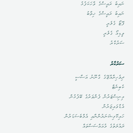
ނައިބު ރައީސްގެ ވާހަކަފުޅު
ނައިބު ރައީސްގެ ޚިތާބު
ފޮޓޯ ގެލެރީ
ވީޑިއޯ ގެލެރީ
ސަރުކާރު
ސަރުކާރު
ދިވެހިރާއްޖޭގެ ގާނޫނު އަސާސީ
ކެބިނެޓް
މިނިސްޓަރުން ފެންވަރުގެ ބޭފުޅުން
އެޑްވައިޒަރުން
ހައިކޮމިޝަނަރުންނާއި އެމްބެސަޑަރުން
ދައުލަތުގެ މުއައްސަސާތައް