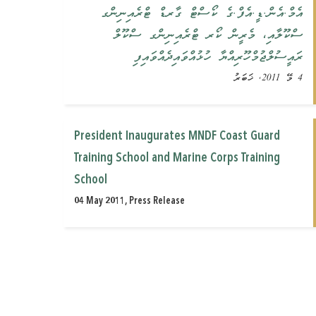
އެމް.އެން.ޑީ.އެފް.ގެ ކޯސްޓް ގާރޑް ޓްރެއިނިންގ
ސްކޫލާއި، މެރީން ކޯރ ޓްރެއިނިންގ ސްކޫލް
ރައީސުލްޖުމްހޫރިއްޔާ ހުޅުއްވައިދެއްވައިފި
4 މޭ 2011, ޚަބަރު
President Inaugurates MNDF Coast Guard
Training School and Marine Corps Training
School
04 May 2011, Press Release