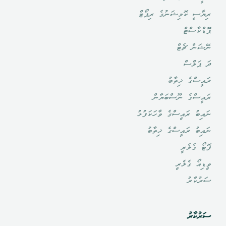
ރިޔާސީ ކޮމިޝަނުގެ ރިޕޯޓް
ޕޮޑްކާސްޓް
ނޭޝަން ޗެޓް
ދަ ޕަލްސް
ރައީސްގެ ޚިތާބު
ރައީސްގެ ނޫސްބަޔާން
ނައިބު ރައީސްގެ ވާހަކަފުޅު
ނައިބު ރައީސްގެ ޚިތާބު
ފޮޓޯ ގެލެރީ
ވީޑިއޯ ގެލެރީ
ސަރުކާރު
ސަރުކާރު