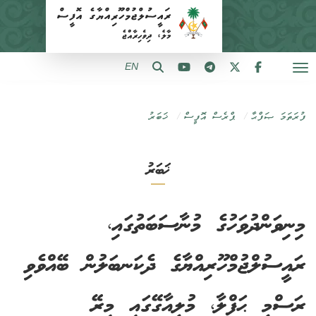
EN
ފުރަތަމަ ޞަފްޙާ
ޕްރެސް އޮފީސް
ޚަބަރު
ޚަބަރު
މިނިވަންދުވަހުގެ މުނާސަބަތުގައި،
ރައީސުލްޖުމްހޫރިއްޔާގެ ދެކަނބަލުން ބޭއްވެވި
ރަސްމީ ޙަފްލާ، މުލީއާގޭގައި މިރޭ