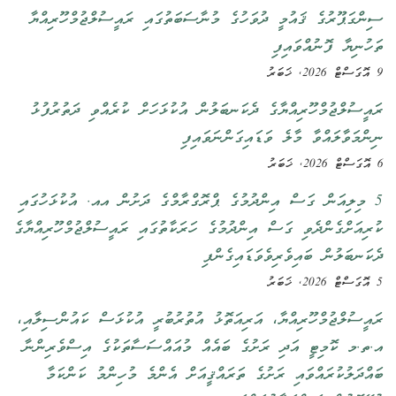
ސިންގަޕޫރުގެ ޤައުމީ ދުވަހުގެ މުނާސަބަތުގައި ރައީސުލްޖުމްހޫރިއްޔާ
ތަހުނިޔާ ފޮނުއްވައިފި
9 އޮގަސްޓް 2026, ޚަބަރު
ރައީސުލްޖުމްހޫރިއްޔާގެ ދެކަނބަލުން އުކުޅަހަށް ކުރެއްވި ދަތުރުފުޅު
ނިންމަވާލައްވާ މާލެ ވަޑައިގަންނަވައިފި
6 އޮގަސްޓް 2026, ޚަބަރު
5 މިލިއަން ގަސް އިންދުމުގެ ޕްރޮގްރާމްގެ ދަށުން އއ. އުކުޅަހުގައި
ކުރިއަށްގެންދެވި ގަސް އިންދުމުގެ ހަރަކާތުގައި ރައީސުލްޖުމްހޫރިއްޔާގެ
ދެކަނބަލުން ބައިވެރިވެވަޑައިގެންފި
5 އޮގަސްޓް 2026, ޚަބަރު
ރައީސުލްޖުމްހޫރިއްޔާ، އަރިއަތޮޅު އުތުރުބުރީ އުކުޅަސް ކައުންސިލާއި،
އ.ތ.މ ކޮމިޓީ އަދި ރަށުގެ ބައެއް މުއައްސަސާތަކުގެ އިސްވެރިންނާ
ބައްދަލުކުރައްވައި ރަށުގެ ތަރައްޤީއަށް އެންމެ މުހިންމު ކަންކަމާ