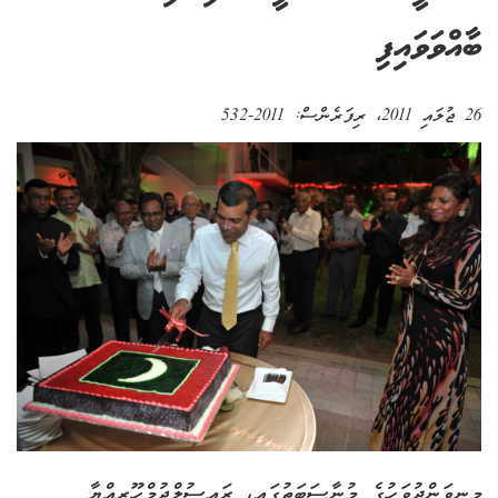
ބާއްވަވައިފި
26 ޖުލައި 2011
، ރިފަރެންސް:
2011-532
މިނިވަންދުވަހުގެ މުނާސަބަތުގައި، ރައީސުލްޖުމްހޫރިއްޔާ