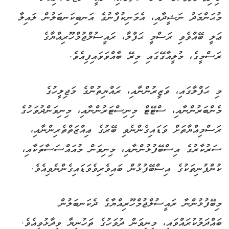
މުޙަންމަދު ނަޝީދާއި، އެމަނިކުފާނުގެ އަނބިކަނބަލުން ލައިލާ
ޢަލީ ބޭއްވެވި ރަސްމީ ޙަފްލާ، ރައީސުލްޖުމްހޫރިއްޔާގެ
ރަސްމީގެ، މުލީއާގޭގައި މިރޭ ބާއްވަވައިފިއެވެ.
މި ޙަފްލާގައި، ވަޒީރުންނާއި، ރައްޔިތުންގެ މަޖިލީހުގެ
މެންބަރުންނާއި، ސްޓޭޓް މިނިސްޓަރުންނާއި، މިނިވަންދުވަހުގެ
ރަސްމިއްޔާތަށް ވަޑައިގެންނެވި ބޭރުގެ ޢިއްޒަތްތެރިންނާއި،
ސަރުކާރުގެ އިސްބޭފުޅުންނާއި، މިނިވަން މުއައްސަސާތަކާއި،
ކުންފުނިތަކުގެ އިސްބޭފުޅުން ބައިވެރިވެވަޑައިގެންނެވިއެވެ.
މިބޭފުޅުންނާ ރައީސުލްޖުމްހޫރިއްޔާގެ ދެކަނބަލުން
ބައްދަލުކުރައްވައި، މިނިވަން ދުވަހުގެ ތަހުނިޔާ ވިދާޅުވިއެވެ.