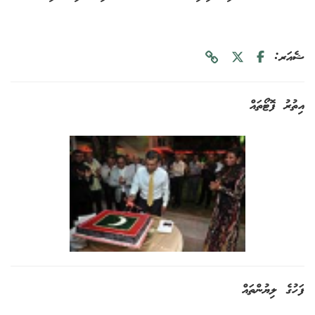
ޝެއަރ:
އިތުރު ފޮޓޯތައް
ފަހުގެ ލިޔުންތައް