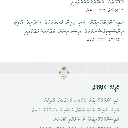
ގުޅޭގޮތުން މަޝްވަރާކުރައްވައިފި
5 އޮގަސްޓް 2026, ޚަބަރު
ރައީސުލްޖުމްހޫރިއްޔާ، ކުދި ޖަޒީރާ ޤައުމުތަކުގެ ސުޕްރީމް އޮޑިޓް
އިންސްޓިޓިއުޝަންތަކުގެ އިސްވެރިންނާ ބައްދަލުކުރައްވައިފި
5 އޮގަސްޓް 2026, ޚަބަރު
އޮފީހުގެ މަޢްލޫމާތު
ރައީސުލްޖުމްހޫރިއްޔާ ޑޮކްޓަރ މުޙައްމަދު މުޢިއްޒު
ނައިބު ރައީސް އަލްއުސްތާޛު ޙުސައިން މުޙައްމަދު ލަޠީފް
ރައީސުލްޖުމްހޫރިއްޔާކަން ކުރެއްވި ބޭފުޅުން