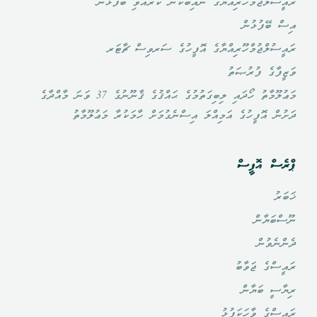
ރައީސުލްޖުމްހޫރިއްޔާގެ ނައިބުކަން ކުރެއްވި ބޭފުޅުން
އިސް ބޭފުޅުން
ރައީސުލްޖުމްހޫރިއްޔާގެ އޮފީހުގެ ސަރވިސް ޗާޓަރ
ވަޒީފާގެ ފުރުޞަތު
މަޢުލޫމާތު ހޯދައި ލިބިގަތުމުގެ ޙައްޤުގެ ޤާނޫނުގެ 37 ވަނަ މާއްދާގެ
ދަށުން އޮފީހުގެ އަމިއްލަ އިސްނެގުމަށް ހާމަކުރާ މަޢުލޫމާތު
ޕްރެސް އޮފީސް
ޚަބަރު
ނޫސްބަޔާން
ދެންނެވުން
ރައީސްގެ ޖަވާބު
ރިޔާސީ ބަޔާން
ރައީސްގެ ވާހަކަފުޅު