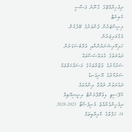
ދިވެހިރާއްޖޭގެ ގާނޫނު އަސާސީ
ކެބިނެޓް
މިނިސްޓަރުން ފެންވަރުގެ ބޭފުޅުން
އެޑްވައިޒަރުން
ހައިކޮމިޝަނަރުންނާއި އެމްބެސަޑަރުން
ދައުލަތުގެ މުއައްސަސާތައް
ސަރުކާރުގެ ވުޒާރާތަކުގެ މަސައްކަތްތައް
ސަރުކާރުގެ އޮނިގަނޑު
ދައުލަތުން ދެއްވާ އިނާމުތައް
ކެޕޭސިޓީ ޑިވެލޮޕްމަންޓް އިނީޝިއޭޓިވް
ދިވެހީންގެރާއްޖެ މެނިފެސްޓޯ 2023-2028
14 ހަފްތާގެ ކާމިޔާބީތައް