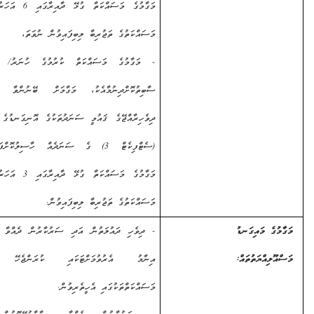
މަގާމުގެ މަސައްކަތާ ގުޅޭ ދާއިރާގައި 6 އަހަރު ދުވަހުގެ
މަސައްކަތުގެ ތަޖުރިބާ ލިބިފައިވުން ނުވަތަ،
- މަގާމުގެ މަސައްކަތް ކުރުމުގެ ހުނަރު/ ޤާބިލުކަން
ސާބިތުކޮށްދިނުމާއެކު، މަގާމަށް ބޭނުންވާ ދާއިރާއިން
ދިވެހިރާއްޖޭގެ ޤައުމީ ސަނަދުތަކުގެ އޮނިގަނޑުގެ ލެވެލް 3
(ސެޓްފިކެޓް 3) ގެ ސަނަދެއް ހާސިލުކޮށްފައިވުމާއެކު،
މަގާމުގެ މަސައްކަތާ ގުޅޭ ދާއިރާގައި 3 އަހަރު ދުވަހުގެ
މަސައްކަތުގެ ތަޖުރިބާ ލިބިފައިވުން.
ގެ މައިގަނޑު
- ދިވެހި ދައުލަތުން އަދި ސަރުކާރުން ދެއްވާ އެކި އެކި
ލިއްޔަތުތައް:
އިނާމު އެރުވުމަށްޓަކައި ކުރަންޖެހޭ އެންމެހާ
މަސައްކަތްތަކުގައި އެހީތެރިވުން.