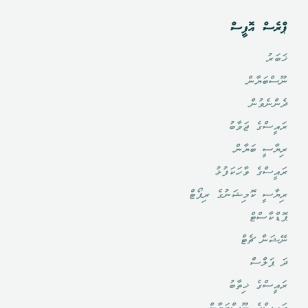
ް އޮފީސް
ަޔާން
ެވުން
ްގެ ޖަވާބު
ީ ބަޔާން
ްގެ ވާހަކަފުޅު
ީ ކޮމިޝަނުގެ ރިޕޯޓް
ާސްޓް
ް ޗެޓް
ލްސް
ްގެ ޚިތާބު