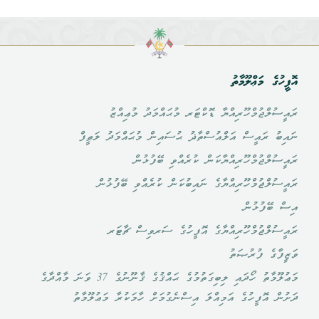
ގެ މަޢްލޫމާތު
ުލްޖުމްހޫރިއްޔާ ޑޮކްޓަރ މުޙައްމަދު މުޢިއްޒު
ު ރައީސް އަލްއުސްތާޛު ޙުސައިން މުޙައްމަދު ލަޠީފް
ުލްޖުމްހޫރިއްޔާކަން ކުރެއްވި ބޭފުޅުން
ުލްޖުމްހޫރިއްޔާގެ ނައިބުކަން ކުރެއްވި ބޭފުޅުން
ބޭފުޅުން
ުލްޖުމްހޫރިއްޔާގެ އޮފީހުގެ ސަރވިސް ޗާޓަރ
ާގެ ފުރުޞަތު
މަޢުލޫމާތު ހޯދައި ލިބިގަތުމުގެ ޙައްޤުގެ ޤާނޫނުގެ 37 ވަނަ މާއްދާގެ
ް އޮފީހުގެ އަމިއްލަ އިސްނެގުމަށް ހާމަކުރާ މަޢުލޫމާތު