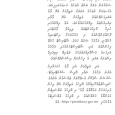
ް އަލަށް ބަންދު ދުވަހެއް ކަނޑައަޅައިފިނަމަ،
ޅާ ދުވަހުގެ އަދަދަށް ވަޒީފާއަށް އެދޭ ފޯމު
ަނެވޭނެއެވެ. ވަޒީފާއަށް އެދޭ ފޯމާއި
ްތައް އީމޭލުކުރައްވާނަމަ، އެއް އީމޭލެއްގައި
ޮކިއުމަންޓުތައް ޕީޑީއެފް ފޯމެޓުގައި
ންވާނެއެވެ .މި މަގާމުތަކަށް އިންޓަރވިއު
 މަގާމުގެ ޝަރުތު ހަމަވެ، ޝޯޓްލިސްޓް ކުރެވޭ
ެވެ. އަދި، ޝޯޓުލިސްޓުކުރުމުގައި މަގާމުގެ
 މަސްއޫލިއްޔަތުތަކުގެ ތަޖުރިބާ ލިބިފައިވާ
ް ބަލައި، އެ މީހުންނަށް އިސްކަންދެވޭނެއެވެ.
އަދި ވަޒީފާއަށް އެދި ފޯމު ހުށަހަޅާއިރު
ަގާމުގެ ނަމާއި އޮފީސް/ ސެކްރެޓޭރިއެޓް/
ސާފުކޮށް އެނގޭގޮތަށް ޖެއްސެވުން އެދެމެވެ.
ުމްހޫރިއްޔާގެ އޮފީހުގެ ވަޒީފާއަށް އެދޭ މީހުން
ުރާ މައުލޫމާތު ފޯމު" މި އޮފީހުގެ ވެބްސައިޓުން
ް ކުރެވޭނެއެވެ. މި އޮފީހުގެ ވެބްސައިޓްގެ
ީ
https://presidency.gov.mv
/ އެވެ.