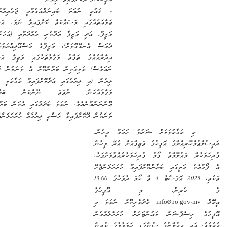
- ޤައުމީ ނުވަތަ ބައިނަލްއަގުވާމީ ޖަމުޢިއްޔާ ނުވަތަ
ޖަމާޢަތެއްގައި މަސައްކަތް ކޮށްފައިވާ ނަމަ، އަދާކޮށްފައިވާ
ވަޒީފާ، އަދި ވަޒީފާ އަދާކުރި މުއްދަތާއި (އަހަރާއި މަހާއި
ދުވަސް އެނގޭގޮތަށް)، ވަޒީފާގެ މަސްއޫލިއްޔަތުތައް (އެއް
އިދާރާއެއްގެ ތަފާތު މަގާމުތަކުގައި ވަޒީފާ އަދާކޮށްފައިވީ
ނަމަވެސް) ވަކިވަކިން ބަޔާންކޮށް އެ ތަނަކުން ދޫކޮށްފައިވާ
ލިޔުން (މި ލިޔުމުގައި އަދާކޮށްފައިވާ މަގާމަކީ މުސާރަދެވޭ
މަގާމެއްކަން ނުވަތަ ނޫންކަން ބަޔާންކޮށްފައި
އޮންނަންވާނެއެވެ. ނުވަތަ ބަދަލުގައި އެކަން ބަޔާންކޮށް އެ
ތަނަކުން ދޫކޮށްފައިވާ ރަސްމީ ލިޔުމެއް ހުށަހަޅަންވާނެއެވެ.)
މި މަގާމުތަކަށް ޝަރުތު ހަމަވާ މީހުން،
ުމްހޫރިއްޔާގެ އޮފީހުގެ ވަޒީފާއަށް އެދޭ މީހުން
ުރާ މައުލޫމާތު ފޯމު ފުރިހަމަކުރެއްވުމަށްފަހު،
ކު މަތީގައި ބަޔާންކޮށްފައިވާ ހުށަހަޅަންޖެހޭ
ތަކެތި، 2025 އޮގަސްޓު 4 ވާ ހޯމަ ދުވަހުގެ 13:00
ުރިން، މި އޮފީހުގެ
info@po.gov.m
މެދުވެރިކޮށް ނުވަތަ މި
 ރިސެޕްޝަން ކައުންޓަރަށް ހުށަހެޅުއްވުން
 އަދި އިޢުލާނުގެ ސުންގަޑި ހަމަވުމުގެ ކުރިން