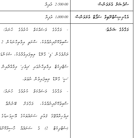
ަލް އެލަވަންސް:
2,500.00
ރުފިޔާ
ނިސްޓްރޭޓިވް ސަޕޯޓް އެލަވަންސް:
1،000.00 ރުފިޔާ
ގެ ޝަރުޠު:
- މަގާމުގެ މަސައްކަތް ކުރުމުގެ ހުނަރު/ ޤާބިލުކަން
ސާބިތުކޮށްދިނުމާއެކު، ސާނަވީ އިމްތިޙާނަކުން 2 މާއްދާއިން
ދަށްވެގެން 'ޑީ' ގްރޭޑް ލިބިފައިވުމާއެކު، ސެކަންޑަރީ ސްކޫލް
ސެޓްފިކެޓް އިމްތިޙާނުގައި 'ދިވެހި' މިމާއްދާއިން ދަށްވެގެން
'ސީ' ގްރޭޑް ލިބިފައިވުން ނުވަތަ،
- މަގާމުގެ މަސައްކަތް ކުރުމުގެ ހުނަރު/ ޤާބިލުކަން
ސާބިތުކޮށްދިނުމާއެކު، މަގާމަށް ބޭނުންވާ ދާއިރާއިން
ދިވެހިރާއްޖޭގެ ޤައުމީ ސަނަދުތަކުގެ އޮނިގަނޑުގެ ލެވެލް 2
(ސެޓްފިކެޓް 2) ގެ ސަނަދެއް ހާސިލުކޮށްފައިވުމާއެކު،