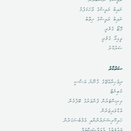
ްގެ ނޫސްބަޔާން
ު ރައީސްގެ ވާހަކަފުޅު
ު ރައީސްގެ ޚިތާބު
ގެލެރީ
ޯ ގެލެރީ
ާރު
ާރު
ިރާއްޖޭގެ ގާނޫނު އަސާސީ
ެޓް
ްޓަރުން ފެންވަރުގެ ބޭފުޅުން
ައިޒަރުން
ޮމިޝަނަރުންނާއި އެމްބެސަޑަރުން
ަތުގެ މުއައްސަސާތައް