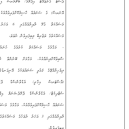
ޕޯސްޓް ގްރެޖުއޭޓް ޑިޕްލޮމާ/ ބެޗްލަރސް ޑިގްރީ ވިތް
އޮނަރސް) ގެ ސަނަދެއް ހާސިލުކޮށްފައިވުމާއެކު، މަގާމުގެ
މަސައްކަތާ ގުޅޭ ދާއިރާއެއްގައި
6
އަހަރު ދުވަހުގެ
މަސައްކަތުގެ ތަޖުރިބާ ލިބިފައިވުން ނުވަތަ،
- މަގާމުގެ މަސައްކަތް ކުރުމުގެ ހުނަރު/
ޤާބިލުކަން
ސާބިތުކޮށްދިނުމާއެކު، މަގާމަށް ބޭނުންވާ ދާއިރާއަކުން
ދިވެހިރާއްޖޭގެ ޤައުމީ ސަނަދުތަކުގެ އޮނިގަނޑުގެ
ލެވެލް 9
(މާސްޓަރސް ޑިގްރީ/ އެޑްވާންސްޑް ޕްރޮފެޝަނަލް
ސެޓްފިކެޓް/ އެޑްވާންސްޑް ޕްރޮފެޝަނަލް ޑިޕްލޮމާ) ގެ
ސަނަދެއް ހާސިލުކޮށްފައިވުމާއެކު، މަގާމުގެ މަސައްކަތާ ގުޅޭ
ދާއިރާއެއްގައި 3 އަހަރު ދުވަހުގެ މަސައްކަތުގެ ތަޖުރިބާ
ލިބިފައިވުން.