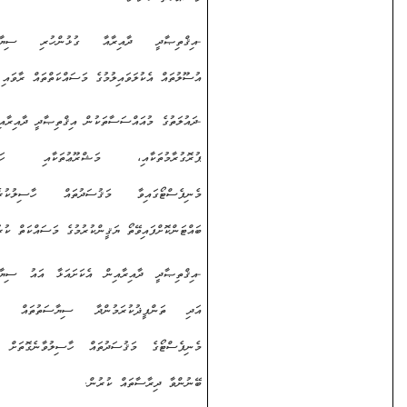
-
އިޤްތިޞާދީ ދާއިރާއާ ގުޅުންހުރި ސިޔާސަތުތަކާއި
އުސޫލުތައް އެކުލަވައިލުމުގެ މަސައްކަތްތައް ރާވައި ހިންގުން.
-
ދައުލަތުގެ މުއައްސަސާތަކުން އިޤްތިޞާދީ ދާއިރާއިން ހިންގާ
ޕުރޮގުރާމުތަކާއި، މަޝްރޫޢުތަކާއި ހަރަކާތްތައް،
މެނިފެސްޓޯގައިވާ މަޤުސަދުތައް ހާސިލުކުރެވޭނެގޮތަށް
ބައްޓަންކޮށްފައިވޭތޯ ޔަޤީންކުރުމުގެ މަސައްކަތް ކުރުން.
-
އިޤްތިޞާދީ ދާއިރާއިން އެކަށައަޅާ އައު ސިޔާސަތުތަކާއި
އަދި ތަންފީޛުކުރަމުންދާ ސިޔާސަތުތައް ސަރުކާރުގެ
މެނިފެސްޓޯގެ މަޤުސަދުތައް ހާސިލުވާނެގޮތަށް ހިންގުމަށް
ބޭނުންވާ ދިރާސާތައް ކުރުން.