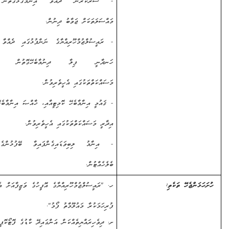
- ސަރުކާރުން ދެއްވާ އިނާމާގުޅޭގޮތުން އަންނަ
މައްސަލަތަކަށް ޖަވާބު ދިނުން.
- ރައީސުލްޖުމްހޫރިއްޔާގެ ނަންފުޅުގައި ދެއްވާ އިނާމާއި،
ހަނދާނީ ފިލާ ދިނުމާބެހޭގޮތުން ކުރަންޖެހޭ
މަސައްކަތްތަކުގައި އެހީތެރިވުން.
- ޤައުމީ އިނާމާބެހޭ ކޮމިޓީއާއި، ޚާއްޞަ އިނާމާބެހޭ ކޮމިޓީގެ
އިދާރީ މަސައްކަތްތަކުގައި އެހީތެރިވުން.
- އިނާމު ލިބިވަޑައިގެންފައިވާ ބޭފުޅުންގެ ރެކޯޑް
ބެލެހެއްޓުން.
ޅަންޖެހޭ ތަކެތި:
ހ. "ރައީސުލްޖުމްހޫރިއްޔާގެ އޮފީހުގެ ވަޒީފާއަށް އެދޭ މީހުން
ފުރިހަމަކުރާ މައުލޫމާތު ފޯމު".
ށ. ދިވެހިރައްޔިތެއްކަން އަންގައިދޭ ކާޑުގެ ފޮޓޯކޮޕީ.