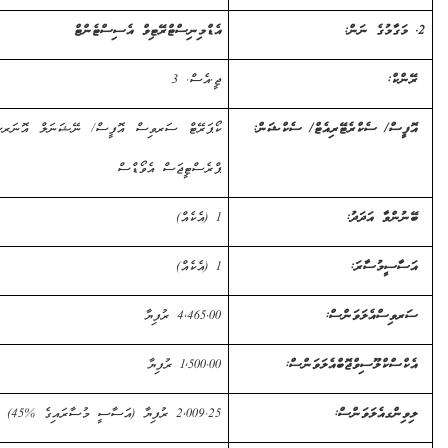
އެޑްމިނިސްޓްރޭޓިވް އެސިސްޓެންޓް
:
ޖީ.އެސް. 3
ް/ ސެކްރެޓޭރިއެޓް/ ސެކްޝަން:
ކޯޕަރޭޓް ސަރވިސް އޮފީސް/ ނޭޝަނަލް އޮނަރސް އެންޑް
ޕްރެސްޓީޖަސް އެވޯޑްސް
ވާ އަދަދު:
1 (އެކެއް)
ީ
މުސާރަ
:
1 (އެކެއް)
ސް
އެލަވަންސް
:
4,465.00
ރުފިޔާ
ކްލޫސިވް
ޖޮބް
އެލަވަންސް
:
1,500.00
ރުފިޔާ
ގ
އެލަވަންސް
:
2,009.25
ރުފިޔާ (އަސާސީ މުސާރައިގެ %
45
)