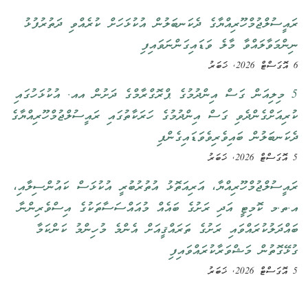
ްޖުމްހޫރިއްޔާގެ ދެކަނބަލުން އުކުޅަހަށް ކުރެއްވި ދަތުރުފުޅު
ާލައްވާ މާލެ ވަޑައިގަންނަވައިފި
އަން ގަސް އިންދުމުގެ ޕްރޮގްރާމްގެ ދަށުން އއ. އުކުޅަހުގައި
ްގެންދެވި ގަސް އިންދުމުގެ ހަރަކާތުގައި ރައީސުލްޖުމްހޫރިއްޔާގެ
ލުން ބައިވެރިވެވަޑައިގެންފި
ްޖުމްހޫރިއްޔާ، އަރިއަތޮޅު އުތުރުބުރީ އުކުޅަސް ކައުންސިލާއި،
ޮމިޓީ އަދި ރަށުގެ ބައެއް މުއައްސަސާތަކުގެ އިސްވެރިންނާ
ުކުރައްވައި ރަށުގެ ތަރައްޤީއަށް އެންމެ މުހިންމު ކަންކަމާ
ުން މަޝްވަރާކުރައްވައިފި