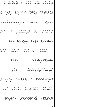
(ޑިޕްލޮމާ) ނުވަތަ ލެވެލް 6 (ޕްރޮފެޝަނަލް ސެޓްފިކެޓް/
އެޑްވާންސްޑް ޑިޕްލޮމާ/ އެސޯސިއޭޓް ޑިގްރީ/ ފައުންޑޭޝަން
ޑިގްރީ)
ގެ ސަނަދެއް ހާސިލުކޮށްފައިވުމާއެކު، މަގާމުގެ
މަސައްކަތާ ގުޅޭ ދާއިރާއެއްގައި
9
އަހަރު ދުވަހުގެ
މަސައްކަތުގެ ތަޖުރިބާ ލިބިފައިވުން ނުވަތަ،
- މަގާމުގެ މަސައްކަތް ކުރުމުގެ ހުނަރު/
ޤާބިލުކަން
ސާބިތުކޮށްދިނުމާއެކު، މަގާމަށް ބޭނުންވާ
ދާއިރާއަކުން
ދިވެހިރާއްޖޭގެ ޤައުމީ ސަނަދުތަކުގެ
އޮނިގަނޑުގެ
ލެވެލް 7 (ބެޗްލަރސް ޑިގްރީ/ ޕްރޮފެޝަނަލް
ސެޓްފިކެޓް/ ޕްރޮފެޝަނަލް ޑިޕްލޮމާ) ނުވަތަ ލެވެލް 8
(ގްރެޖުއޭޓް/ ޕޯސްޓްގްރެޖުއޭޓް ސެޓްފިކެޓް/ ގްރެޖުއޭޓް/