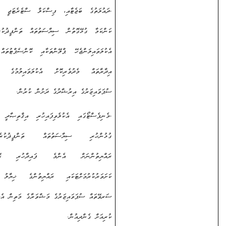
-
ދައުލަތުގެ ބަޖެޓާއި، ފިސްކަލް ސްޓެރެޓަޖީ އަދި މާލީ
ކަންކަމާ ގުޅޭގޮތުން ސިޔާސަތުތައް ތަންފީޛުކުރުމަށްޓަކައި
އެކުލަވައިލަންޖެހޭ ޕްލޭންތަކާއި ކޮންސެޕްޓުތައް ކަމާބެހޭ
އިދާރާތައް މެދުވެރިކޮށް އެކުލަވައިލުމުގެ މަސައްކަތް
ސުޕަވައިޒަރުގެ އިރުޝާދުގެ ދަށުން ކުރުން.
-
މެނިފެސްޓޯގައި އެކުލެވިފައިހުރި އިޤްތިޞާދީ ދާއިރާއާއި
ގުޅުންހުރި ސިޔާސަތުތައް ތަންފީޛުކުރެވެމުންދަނީ
ރައްޔިތުންނަށް އެންމެ ފައިދާހުރި ގޮތުގައިކަން
ކަށަވަރުކުރުމަށްޓަކައި ރައްޔިތުންގެ ޚިޔާލު ހޯދުމުގެ
ސަރވޭތައް ސުޕަވައިޒަރުގެ މަޝްވަރާގެ މަތިން އެކުލަވައިލައި
ކުރިއަށް ގެންދިއުން.