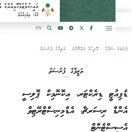
EN
 ޞަފްޙާ
އޮފީހުގެ މަޢްލޫމާތު
ވަޒީފާގެ ފުރުޞަތު
ވަޒީފާގެ ފުރުޞަތު
ުޓީ ޑިރެކްޓަރ، އިކޮނޮމިކް ޕޮލިސީ
ް ރިސަރޗް، އެޑްމިނިސްޓްރޭޓިވް
ސްޓެންޓް