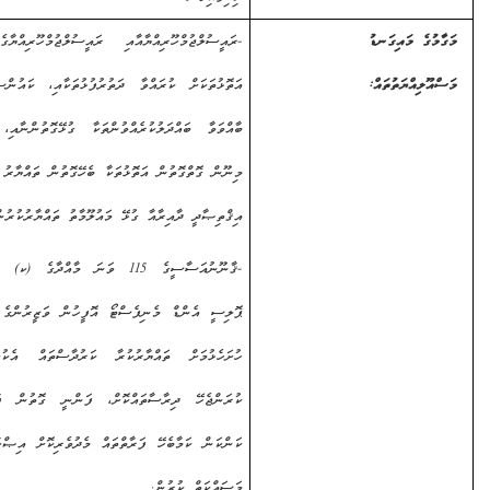
ގެ މައިގަނޑު
-
ރައީސުލްޖުމްހޫރިއްޔާއާއި ރައީސުލްޖުމްހޫރިއްޔާގެ ނައިބު
ލިއްޔަތުތައް
:
އަތޮޅުތަކަށް ކުރައްވާ ދަތުރުފުޅުތަކާއި، ކައުންސިލުތަކާއެކު
ބާއްވަވާ ބައްދަލުކުރެއްވުންތަކާ ގުޅޭގޮތުންނާއި، އަދިވެސް
މިނޫން ގޮތްގޮތުން އަތޮޅުތަކާ ބެހޭގޮތުން ތައްޔާރު ކުރަންޖެހޭ
އިޤްތިޞާދީ ދާއިރާއާ ގުޅޭ މައުލޫމާތު ތައްޔާރުކުރުން.
-
ޤާނޫނުއަސާސީގެ 115 ވަނަ މާއްދާގެ (ކ) ގެ ދަށުން
ޕޮލިސީ އެންޑް މެނިފެސްޓޯ އޮފީހުން ވަޒީރުންގެ މަޖިލީހަށް
ހުށަހެޅުމަށް ތައްޔާރުކުރާ ކަރުދާސްތައް އެކުލަވާލުމުގައި
ކުރަންޖެހޭ ދިރާސާތައްކޮށް، ފަންނީ ގޮތުން ފާހަގަކުރެވޭ
ކަންކަން ކަމާބެހޭ ފަރާތްތައް މެދުވެރިކޮށް އިޞްލާޙުކުރުމުގެ
މަސައްކަތް ކުރުން.