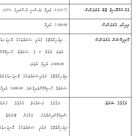
ްލޫސިވް ޖޮބް އެލަވަންސް:
3,543.75
ރުފިޔާ (އަސާސީ މުސާރައިގެ %
45
)
 އެލަވަންސް:
2,500.00
ރުފިޔާ
ޭޝަން އެލަވަންސް:
-
ދިވެހިރާއްޖޭގެ ޤައުމީ ސަނަދުތަކުގެ އޮނިގަނޑުގެ
ލެވެލް 7
ނުވަތަ ލެވެލް 8 ގެ ސަނަދެއް ހާސިލްކޮށްފައިވާނަމަ،
4,000.00
ރުފިޔާ ނުވަތަ،
ދިވެހިރާއްޖޭގެ ޤައުމީ
ސަނަދުތަކުގެ އޮނިގަނޑުގެ
ލެވެލް 9 ގެ
ސަނަދެއް ހާސިލްކޮށްފައިވާނަމަ،
5,000.00
ރުފިޔާ
ގެ ޝަރުތު:
- މަގާމުގެ މަސައްކަތް ކުރުމުގެ ހުނަރު/
ޤާބިލުކަން
ސާބިތުކޮށްދިނުމާއެކު، މަގާމަށް ބޭނުންވާ ދާއިރާއިން
ދިވެހިރާއްޖޭގެ ޤައުމީ ސަނަދުތަކުގެ އޮނިގަނޑުގެ
ލެވެލް 5