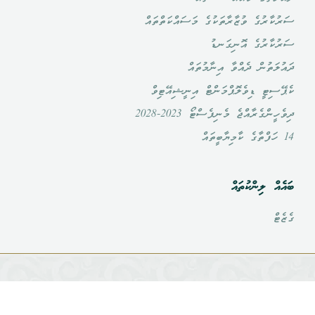
ާރުގެ ވުޒާރާތަކުގެ މަސައްކަތްތައް
ާރުގެ އޮނިގަނޑު
ަތުން ދެއްވާ އިނާމުތައް
ިޓީ ޑިވެލޮޕްމަންޓް އިނީޝިއޭޓިވް
ްގެރާއްޖެ މެނިފެސްޓޯ 2023-2028
ް ލިންކުތައް