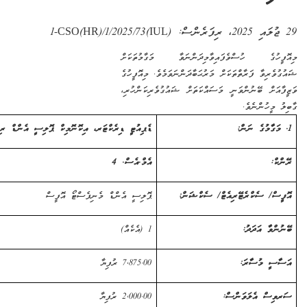
، ރިފަރެންސް:
(IUL)1-CSO(HR)/1/2025/73
ގެ ހުސްވެފައިވާ
މިދަންނަވާ މަގާމުތަކަށް
ވާ ފަރާތްތަކަށް މަރުޙަބާ
ދަންނަވަމެވެ. މި
އޮފީހުގެ
ް ބޭނުންވަނީ މަސައްކަތަށް ޝައުގުވެރިކަންހުރި
،
ުންނެވެ.
ޑެޕިއުޓީ ޑިރެކްޓަރ، އިކޮނޮމިކް ޕޮލިސީ އެންޑް ރިސަރޗް
އެމް.އެސް. 4
 ސެކްރެޓޭރިއެޓް/ ސެކްޝަން:
ޕޮލިސީ އެންޑް މެނިފެސްޓޯ އޮފީސް
 އަދަދު:
1 (އެކެއް)
މުސާރަ:
7,875.00
ރުފިޔާ
 އެލަވަންސް:
2,000.00
ރުފިޔާ