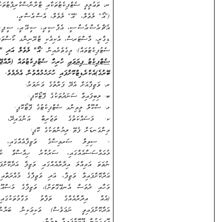
ނ. ތަޢުލީމީ ސެޓްފިކެޓުތަކާއި ޓްރާންސްކްރިޕްޓުތަކުގެ ކޮޕީ
("އޯ" ލެވެލް، "އޭ" ލެވެލް، އެސް.އެސް.އީ،
އެޗް.އެސް.އެސް.ސީ، އެފް.ސީ.އީ، ސީ.އޭ.އީ، ސީ.ޕީ.އީ،
ޑިގްރީ، މާސްޓަރސް، އެކިއެކި ޓްރޭނިންގ ކޯސްތަކުގެ
ސެޓުފިކެޓުތައް). މީގެތެރެއިން "
އޯ" ލެވެލް އަދި "އޭ" ލެވެލް
ސެޓްފިކެޓު ފިޔަވައި
ހުރިހާ ސެޓްފިކެޓުތައް
(ރާއްޖޭން
ބޭރުގެ)
އެކްރެޑިޓްކޮށްފައި ހުށަހެޅުއްވުން އެދެމެވެ.
ރ
.
ވަޒީފާއަށް އެދޭ ފަރާތުގެ ވަނަވަރު.
ބ. ލިބިފައިވާ ސަނަދުތަކުގެ ފޮޓޯކޮޕީ.
ޅ. ސްކޫލް ލީވިންގ ސެޓްފިކެޓުގެ ފޮޓޯކޮޕީ.
ކ. މަސައްކަތުގެ ތަޖުރިބާ އަންގައިދޭ، ތިރީގައިވާ
މިންގަނޑަށް ފެތޭ ލިޔުންތަކުގެ ކޮޕީ
:
- ސިވިލް ސަރވިސްގެ ވަޒީފާއެއްގައި، ދައުލަތުގެ
މުއައްސަސާއެއްގައި، ސަރުކާރު ހިއްސާވާ ކުންފުންޏެއް
ނުވަތަ އަމިއްލަ އިދާރާއެއްގައި ވަޒީފާ އަދާކޮށްފައިވާ ނަމަ
އަދާކޮށްފައިވާ ވަޒީފާ، އަދި ވަޒީފާގެ މުއްދަތާއި (އަހަރާއި
މަހާއި ދުވަސް އެނގޭގޮތަށް)، ވަޒީފާގެ މަސްއޫލިއްޔަތުތައް
(އެއް އިދާރާއެއްގެ ތަފާތު މަގާމުތަކުގައި ވަޒީފާ
އަދާކޮށްފައިވީ ނަމަވެސް) ވަކިވަކިން ބަޔާންކޮށް އެ
އޮފީހަކުން ދޫކޮށްފައިވާ ލިޔުން.