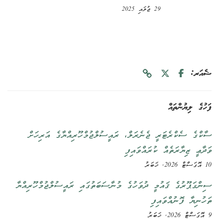
29 ޖުލައި 2025
ިޔުންތައް
ސެކްރެޓަރީ ޖެނެރަލް، ރައީސުލްޖުމްހޫރިއްޔާގެ އަރިހަށް
ޒިޔާރަތެއް ކުރައްވައިފި
ޫރުގެ ޤައުމީ ދުވަހުގެ މުނާސަބަތުގައި ރައީސުލްޖުމްހޫރިއްޔާ
ާ ފޮނުއްވައިފި