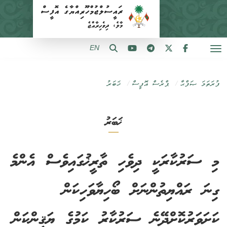
EN
ފުރަތަމަ ޞަފްޙާ
ޕްރެސް އޮފީސް
ޚަބަރު
ޚަބަރު
މި ސަރުކާރަކީ ދިވެހި ތާރީޚުގައިވެސް އެންމެ
ގިނަ ރައްޔިތުންނަށް ބޯހިޔާވަހިކަން
ކަށަވަރުކޮށްދޭނެ ސަރުކާރު ކަމުގެ ޔަޤީންކަން