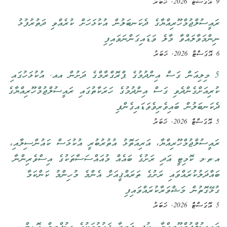
9 އޮގަސްޓް 2026, ޚަބަރު
ރައީސުލްޖުމްހޫރިއްޔާގެ ދެކަނބަލުން އުކުޅަހަށް ކުރެއްވި ދަތުރުފުޅު
ނިންމަވާލައްވާ މާލެ ވަޑައިގަންނަވައިފި
6 އޮގަސްޓް 2026, ޚަބަރު
5 މިލިއަން ގަސް އިންދުމުގެ ޕްރޮގްރާމްގެ ދަށުން އއ. އުކުޅަހުގައި
ކުރިއަށްގެންދެވި ގަސް އިންދުމުގެ ހަރަކާތުގައި ރައީސުލްޖުމްހޫރިއްޔާގެ
ދެކަނބަލުން ބައިވެރިވެވަޑައިގެންފި
5 އޮގަސްޓް 2026, ޚަބަރު
ރައީސުލްޖުމްހޫރިއްޔާ، އަރިއަތޮޅު އުތުރުބުރީ އުކުޅަސް ކައުންސިލާއި،
އ.ތ.މ ކޮމިޓީ އަދި ރަށުގެ ބައެއް މުއައްސަސާތަކުގެ އިސްވެރިންނާ
ބައްދަލުކުރައްވައި ރަށުގެ ތަރައްޤީއަށް އެންމެ މުހިންމު ކަންކަމާ
ގުޅޭގޮތުން މަޝްވަރާކުރައްވައިފި
5 އޮގަސްޓް 2026, ޚަބަރު