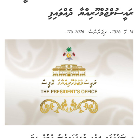
ރައީސުލްޖުމްހޫރިއްޔާ ދެއްވައިފި
14 މޭ 2026
، ރިފަރެންސް:
2026-278
މި ސަރުކާރަކީ ދިވެހި ތާރީޚުގައިވެސް އެންމެ ގިނަ