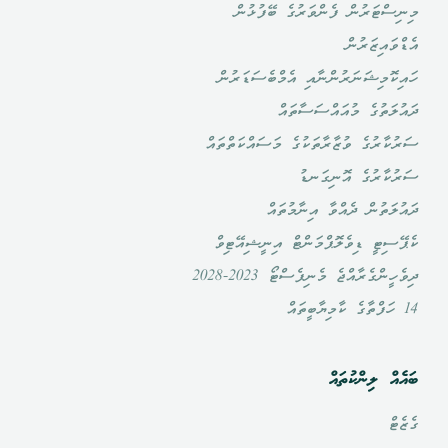
މިނިސްޓަރުން ފެންވަރުގެ ބޭފުޅުން
އެޑްވައިޒަރުން
ހައިކޮމިޝަނަރުންނާއި އެމްބެސަޑަރުން
ދައުލަތުގެ މުއައްސަސާތައް
ސަރުކާރުގެ ވުޒާރާތަކުގެ މަސައްކަތްތައް
ސަރުކާރުގެ އޮނިގަނޑު
ދައުލަތުން ދެއްވާ އިނާމުތައް
ކެޕޭސިޓީ ޑިވެލޮޕްމަންޓް އިނީޝިއޭޓިވް
ދިވެހީންގެރާއްޖެ މެނިފެސްޓޯ 2023-2028
14 ހަފްތާގެ ކާމިޔާބީތައް
ބައެއް ލިންކުތައް
ގެޒެޓް