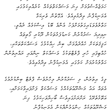
ހަމަޖެއްސެވުމަށް ގިނަ މަސައްކަތްތަކެއް ކުރެއްވިކަމުގައި
އެމަނިކުފާނު ވިދާޅުވިއެވެ. އެގޮތުން ވެރިކަމާ
ޙަވާލުވެވަޑައިގަތުމަށްފަހު އެންމެ ބޮޑު އިސްކަމެއް ދެއްވީ،
ނިމިދިޔަ ސަރުކާރުން ކަނޑުފަޅުތަކުން ދޫކުރި ގޯތިތައް
ޙަޤީޤަތަކަށް ހެއްދެވުމަށް، ބިން ހިއްކުމުގެ މަސައްކަތްތަކާއި،
ހުއްޓިފައި ހުރި ފްލެޓްތަކުގެ މަސައްކަތް ނިންމައި ރައްޔިތުންނާ
ޙަވާލުކުރުމަށް ކަމުގައި އެމަނިކުފާނު ވިދާޅުވިއެވެ.
މީގެ އިތުރުން، މި ސަރުކާރުން މިހާރުވެސް ފްލެޓް ބިނާކުރުމުގެ
އެތައް އައު މަޝްރޫޢުތަކެއްގެ މަސައްކަތް ފަށާފައިވާކަމަށާއި،
އަތޮޅުތެރޭގެ ރަށްރަށުގައިވެސް ބޯހިޔާވަހިކަމުގެ ގިނަ
މަޝްރޫޢުތަކެއް ހިންގަމުންދާކަން އެމަނިކުފާނު