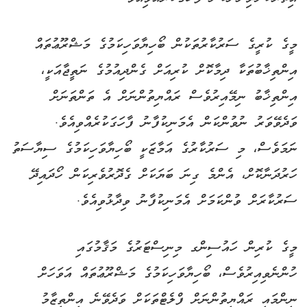
މީގެ ކުރީގެ ސަރުކާރުތަކުން ބޯހިޔާވަހިކަމުގެ މަޝްރޫޢުތައް
އިންތިޚާބުތަކާ ދިމާކޮށް ކުރިއަށް ގެންދިއުމުގެ ނަތީޖާއަކީ،
އިންތިޚާބު ނިމޭއިރުވެސް ރައްޔިތުންނަށް އެ ތަންތަނަށް
ވަދެވޭވަރު ނުވުންކަން އެމަނިކުފާނު ފާހަގަކުރެއްވިއެވެ.
ނަމަވެސް، މި ސަރުކާރުގެ އަމާޒަކީ ބޯހިޔާވަހިކަމުގެ ސިޔާސަތު
ހަރުދަނާކޮށް، އެންމެ ގިނަ ބަޔަކަށް ގެދޮރުވެރިކަން ހޯދައިދޭ
ސަރުކާރަށް ވުންކަމަށް އެމަނިކުފާނު ވިދާޅުވިއެވެ.
މީގެ ކުރިން ހައުސިންގ މިނިސްޓަރުގެ މަޤާމުގައި
ހުންނެވިއިރުވެސް، ބޯހިޔާވަހިކަމުގެ މަޝްރޫޢުތައް އަވަހަށް
ނިންމައި ރައްޔިތުންނަށް ފްލެޓްތަކަށް ވަދެވޭނެ އިންތިޒާމު