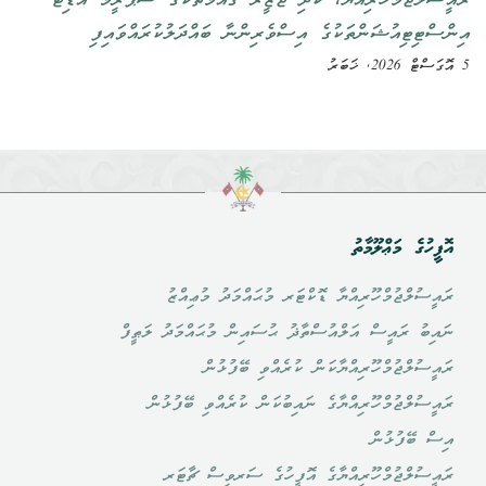
ރައީސުލްޖުމްހޫރިއްޔާ، ކުދި ޖަޒީރާ ޤައުމުތަކުގެ ސުޕްރީމް އޮޑިޓް
އިންސްޓިޓިއުޝަންތަކުގެ އިސްވެރިންނާ ބައްދަލުކުރައްވައިފި
5 އޮގަސްޓް 2026, ޚަބަރު
އޮފީހުގެ މަޢްލޫމާތު
ރައީސުލްޖުމްހޫރިއްޔާ ޑޮކްޓަރ މުޙައްމަދު މުޢިއްޒު
ނައިބު ރައީސް އަލްއުސްތާޛު ޙުސައިން މުޙައްމަދު ލަޠީފް
ރައީސުލްޖުމްހޫރިއްޔާކަން ކުރެއްވި ބޭފުޅުން
ރައީސުލްޖުމްހޫރިއްޔާގެ ނައިބުކަން ކުރެއްވި ބޭފުޅުން
އިސް ބޭފުޅުން
ރައީސުލްޖުމްހޫރިއްޔާގެ އޮފީހުގެ ސަރވިސް ޗާޓަރ