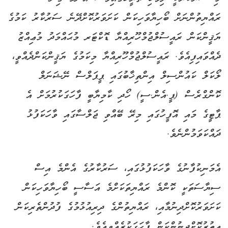
ރައްޔިތުންނަށް ބޯހިޔާވަހިކަން ކަށަވަރުކޮށްދޭނެ ސަރުކާރު ކަމުގެ
ޔަޤީންކަން ރައީސުލްޖުމްހޫރިއްޔާ ޑޮކްޓަރ މުޙައްމަދު މުޢިއްޒު
ދެއްވައިފިއެވެ. ރައީސުލްޖުމްހޫރިއްޔާ މިކަމުގެ ޔަޤީންކަންދެއްވީ،
ލޯކަލް ކައުންސިލް އިންތިޚާބުގައި ޕީޕަލްސް ނޭޝަނަލް
ކޮންގްރެސް (ޕީ.އެން.ސީ) ހޯދި ކާމިޔާބީ ފާހަގަކުރުމަށް އެ
ޕާޓީގެ މައި އޮފީހުގައި މިރޭ ބޭއްވި ޖަލްސާގައި ވާހަކަފުޅު
ދައްކަވަމުންނެވެ.
އެމަނިކުފާނުގެ ވާހަކަފުޅުގައި، ސަރުކާރުގެ އެންމެ އިސް
ސިޔާސަތަކީ ކޮންމެ ރައްޔިތަކަށްމެ އަސާސީ ބޯހިޔާވަހިކަން
ކަށަވަރުކޮށްދިނުމާއި، ރައްޔިތުންގެ ދިރިއުޅުމުގެ ފުދުންތެރިކަން
އިތުރުކޮށްދިނުންކަން ފާހަގަކުރެއްވިއެވެ.