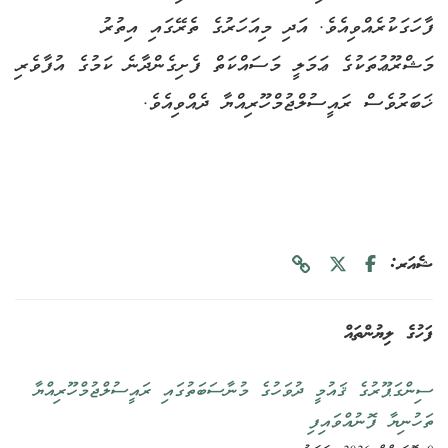
ފާހަގަކުރެއްވިއެވެ. އަދި މިއަހަރުގެ ތެރޭގައި އިތުރު
މަޝްރޫޢުތަކުގެ ޢަމަލީ މަސައްކަތް ފެށިގެންދާނެ ކަމުގެ އުފާވެރި
ޚަބަރުވެސް ރައީސުލްޖުމްހޫރިއްޔާ ދެއްވިއެވެ.
ޝެއަރ:
ފަހުގެ ލިޔުންތައް
ސިންގަޕޫރުގެ ޤައުމީ ދުވަހުގެ މުނާސަބަތުގައި ރައީސުލްޖުމްހޫރިއްޔާ
ތަހުނިޔާ ފޮނުއްވައިފި