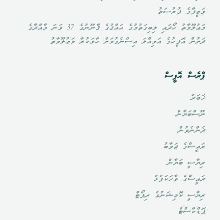
ވަޒީފާގެ ފުރުޞަތު
މަޢުލޫމާތު ހޯދައި ލިބިގަތުމުގެ ޙައްޤުގެ ޤާނޫނުގެ 37 ވަނަ މާއްދާގެ
ދަށުން އޮފީހުގެ އަމިއްލަ އިސްނެގުމަށް ހާމަކުރާ މަޢުލޫމާތު
ޕްރެސް އޮފީސް
ޚަބަރު
ނޫސްބަޔާން
ދެންނެވުން
ރައީސްގެ ޖަވާބު
ރިޔާސީ ބަޔާން
ރައީސްގެ ވާހަކަފުޅު
ރިޔާސީ ކޮމިޝަނުގެ ރިޕޯޓް
ޕޮޑްކާސްޓް