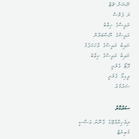
ނޭޝަން ޗެޓް
ދަ ޕަލްސް
ރައީސްގެ ޚިތާބު
ރައީސްގެ ނޫސްބަޔާން
ނައިބު ރައީސްގެ ވާހަކަފުޅު
ނައިބު ރައީސްގެ ޚިތާބު
ފޮޓޯ ގެލެރީ
ވީޑިއޯ ގެލެރީ
ސަރުކާރު
ސަރުކާރު
ދިވެހިރާއްޖޭގެ ގާނޫނު އަސާސީ
ކެބިނެޓް