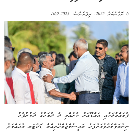
6 ނޮވެންބަރު 2025
، ރިފަރެންސް:
2025-1169
ފުވައްމުލަކާއި އައްޑޫއަށް ކުރެއްވި ދެ ދުވަހުގެ ދަތުރުފުޅު
ނިންމަވާލެއްވުމަށްފަހު ރައީސުލްޖުމްހޫރިއްޔާ ޑޮކްޓަރ މުޙައްމަދު