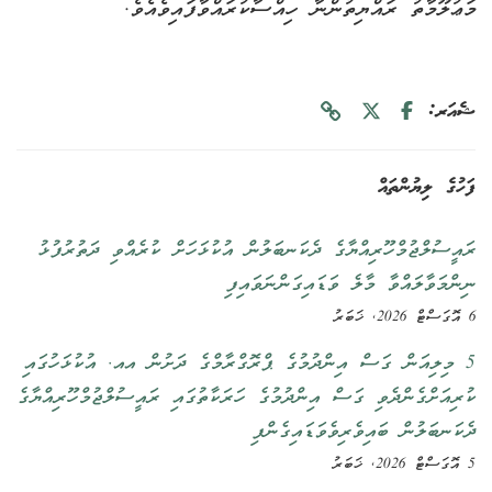
މަޢުލޫމާތު ރައްޔިތުންނާ ހިއްސާކުރައްވާފައިވެއެވެ.
ޝެއަރ:
ފަހުގެ ލިޔުންތައް
ރައީސުލްޖުމްހޫރިއްޔާގެ ދެކަނބަލުން އުކުޅަހަށް ކުރެއްވި ދަތުރުފުޅު
ނިންމަވާލައްވާ މާލެ ވަޑައިގަންނަވައިފި
6 އޮގަސްޓް 2026, ޚަބަރު
5 މިލިއަން ގަސް އިންދުމުގެ ޕްރޮގްރާމްގެ ދަށުން އއ. އުކުޅަހުގައި
ކުރިއަށްގެންދެވި ގަސް އިންދުމުގެ ހަރަކާތުގައި ރައީސުލްޖުމްހޫރިއްޔާގެ
ދެކަނބަލުން ބައިވެރިވެވަޑައިގެންފި
5 އޮގަސްޓް 2026, ޚަބަރު