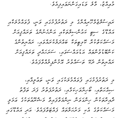
މުޢިއްޒު، މާލެ ވަޑައިގަންނަވައިފިއެވެ.
ރައީސުލްޖުމްހޫރިއްޔާގެ މި ދަތުރުފުޅުގައި ވަނީ، ފުވައްމުލަކާއި
އައްޑޫގެ ސިޓީ ކައުންސިލްތަކާއި އަންހެނުންގެ ތަރައްޤީއަށް
މަސައްކަތްކުރާ ކޮމިޓީތަކާ ބައްދަލުކުރައްވައި، ރައްޔިތުންގެ
ކަންބޮޑުވުންތައް އަޑުއައްސަވައި، ސަރަހައްދީ ތަރައްޤީއަށް
ރައްޔިތުން ދެކޭ ތަސައްވުރު އޮޅުންފިލުއްވާފައެވެ.
މި ދަތުރުފުޅުގައި ފުވައްމުލަކުގައި ވަނީ، ތަޢުލީމާއި،
ޞިއްޙަތާއި، ބޯހިޔާވަހިކަމާއި، ދަތުރުފަތުރު ފަދަ ތަފާތު
ދާއިރާތަކުން ހިންގަވަން ނިންމަވާފައިވާ މަޝްރޫޢުތަކުގެ ޢަމަލީ
މަސައްކަތުގެ އެކި މަރުޙަލާތައް ފައްޓަވާފައެވެ. އަދި އައްޑޫގައި