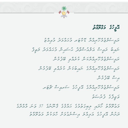
އޮފީހުގެ މަޢްލޫމާތު
ރައީސުލްޖުމްހޫރިއްޔާ ޑޮކްޓަރ މުޙައްމަދު މުޢިއްޒު
ނައިބު ރައީސް އަލްއުސްތާޛު ޙުސައިން މުޙައްމަދު ލަޠީފް
ރައީސުލްޖުމްހޫރިއްޔާކަން ކުރެއްވި ބޭފުޅުން
ރައީސުލްޖުމްހޫރިއްޔާގެ ނައިބުކަން ކުރެއްވި ބޭފުޅުން
އިސް ބޭފުޅުން
ރައީސުލްޖުމްހޫރިއްޔާގެ އޮފީހުގެ ސަރވިސް ޗާޓަރ
ވަޒީފާގެ ފުރުޞަތު
މަޢުލޫމާތު ހޯދައި ލިބިގަތުމުގެ ޙައްޤުގެ ޤާނޫނުގެ 37 ވަނަ މާއްދާގެ
ދަށުން އޮފީހުގެ އަމިއްލަ އިސްނެގުމަށް ހާމަކުރާ މަޢުލޫމާތު