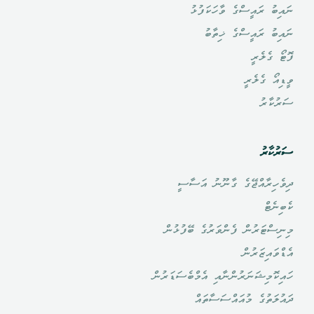
ނައިބު ރައީސްގެ ވާހަކަފުޅު
ނައިބު ރައީސްގެ ޚިތާބު
ފޮޓޯ ގެލެރީ
ވީޑިއޯ ގެލެރީ
ސަރުކާރު
ސަރުކާރު
ދިވެހިރާއްޖޭގެ ގާނޫނު އަސާސީ
ކެބިނެޓް
މިނިސްޓަރުން ފެންވަރުގެ ބޭފުޅުން
އެޑްވައިޒަރުން
ހައިކޮމިޝަނަރުންނާއި އެމްބެސަޑަރުން
ދައުލަތުގެ މުއައްސަސާތައް