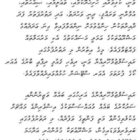
ވަނީ، ކުޅިވަރާއި ހަށިހެޔޮކަމާއި، ތަޢުލީމާއި، ޞިއްޙަތާއި،
އުމްރާނީ ތަރައްޤީ، ދީނީ ވަޙުދަތު، އަދި ދަތުރުފަތުރު ފަދަ
ދާއިރާތަކުން ހިންގެވުމަށް ނިންމަވާފައިވާ ގިނަ ޢަދަދެއްގެ
މަޝްރޫޢުތަކުގެ ޢަމަލީ މަސައްކަތުގެ އެކި މަރުޙަލާތައް
ފައްޓަވާފައެވެ. މީގެ އިތުރުން މި ދަތުރުފުޅުގައި
ރައީސުލްޖުމްހޫރިއްޔާ ވަނީ، ދިވެހި ޤައުމީ ދިފާޢީ ބާރުގެ އެއަރ
ކޯގެ ފުރަތަމަ އެއަރ ސްޓޭޝަން ހުޅުއްވައިދެއްވާފައެވެ.
ރައީސުލްޖުމްހޫރިއްޔާގެ އަރިހުގައި ‎ބައެއް ވަޒީރުންނާއި
ސަރުކާރުގެ ބައެއް މުއައްސަސާތަކުގެ އިސްވެރިންގެ މައްޗަށް
އެކުލެވިގެންވާ މަތީ ފަންތީގެ ވަފުދެއް، މި ދަތުރުފުޅުގައި
ބައިވެރިވެވަޑައިގެން، މަޝްރޫޢުތަކާ ގުޅުންހުރި އަދާހަމަ