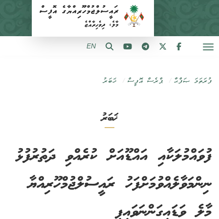
EN
ފުރަތަމަ ޞަފްޙާ
ޕްރެސް އޮފީސް
ޚަބަރު
ޚަބަރު
ފުވައްމުލަކާއި އައްޑޫއަށް ކުރެއްވި ދަތުރުފުޅު
ނިންމަވާލެއްވުމަށްފަހު ރައީސުލްޖުމްހޫރިއްޔާ
މާލެ ވަޑައިގަންނަވައިފި