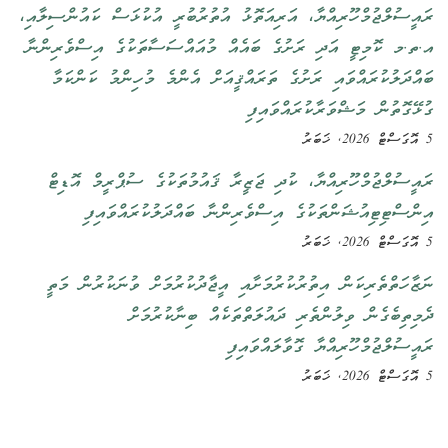
ރައީސުލްޖުމްހޫރިއްޔާ، އަރިއަތޮޅު އުތުރުބުރީ އުކުޅަސް ކައުންސިލާއި،
އ.ތ.މ ކޮމިޓީ އަދި ރަށުގެ ބައެއް މުއައްސަސާތަކުގެ އިސްވެރިންނާ
ބައްދަލުކުރައްވައި ރަށުގެ ތަރައްޤީއަށް އެންމެ މުހިންމު ކަންކަމާ
ގުޅޭގޮތުން މަޝްވަރާކުރައްވައިފި
5 އޮގަސްޓް 2026, ޚަބަރު
ރައީސުލްޖުމްހޫރިއްޔާ، ކުދި ޖަޒީރާ ޤައުމުތަކުގެ ސުޕްރީމް އޮޑިޓް
އިންސްޓިޓިއުޝަންތަކުގެ އިސްވެރިންނާ ބައްދަލުކުރައްވައިފި
5 އޮގަސްޓް 2026, ޚަބަރު
ނަޒާހަތްތެރިކަން އިތުރުކުރުމަށާއި އީޖާދުކުރުމަށް ވުނަކުރުން މަތީ
ދެމިތިބެގެން ވިލުންތެރި ދައުލަތްތަކެއް ބިނާކުރުމަށް
ރައީސުލްޖުމްހޫރިއްޔާ ގޮވާލައްވައިފި
5 އޮގަސްޓް 2026, ޚަބަރު