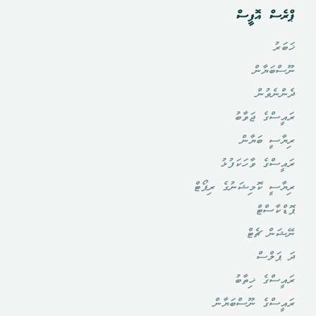
ޕްރެސް އޮފީސް
ޚަބަރު
ނޫސްބަޔާން
ދެންނެވުން
ރައީސްގެ ޖަވާބު
ރިޔާސީ ބަޔާން
ރައީސްގެ ވާހަކަފުޅު
ރިޔާސީ ކޮމިޝަނުގެ ރިޕޯޓް
ޕޮޑްކާސްޓް
ނޭޝަން ޗެޓް
ދަ ޕަލްސް
ރައީސްގެ ޚިތާބު
ރައީސްގެ ނޫސްބަޔާން