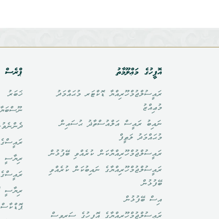
އޮފީހުގެ މަޢްލޫމާތު
ޕްރެސް އ
ރައީސުލްޖުމްހޫރިއްޔާ ޑޮކްޓަރ މުޙައްމަދު
ޚަބަރު
މުޢިއްޒު
ނޫސްބަޔާ
ނައިބު ރައީސް އަލްއުސްތާޛު ޙުސައިން
ދެންނެވުނ
މުޙައްމަދު ލަޠީފް
ރައީސްގެ 
ރައީސުލްޖުމްހޫރިއްޔާކަން ކުރެއްވި ބޭފުޅުން
ރިޔާސީ ބ
ރައީސުލްޖުމްހޫރިއްޔާގެ ނައިބުކަން ކުރެއްވި
ރައީސްގެ 
ބޭފުޅުން
ރިޔާސީ ކ
އިސް ބޭފުޅުން
ޕޮޑްކާސްޓ
ރައީސުލްޖުމްހޫރިއްޔާގެ އޮފީހުގެ ސަރވިސް