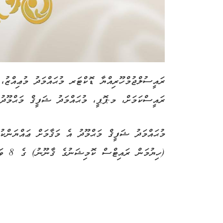
‎ރައީސުލްޖުމްހޫރިއްޔާ ޑޮކްޓަރ މުޙައްމަދު މުޢިއްޒު
ރައީސްކަމަށް، މ.ޕޮޕީ، މުޙައްމަދު ޝަފީޤް މަޙްމޫދު މ
(ހިޔުމަން ރައިޓްސް ކޮމިޝަނުގެ ޤާނޫނު) ގެ 8 ވަނަ މާއްދާގައި ބަޔާންކޮށްފައިވާ ގޮތުގެމަތީންނެވެ.