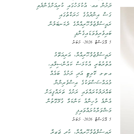
ދަށުން އއ. އުކުޅަހުގައި ކުރިއަށްގެންދެވި
ގަސް އިންދުމުގެ ހަރަކާތުގައި
ރައީސުލްޖުމްހޫރިއްޔާގެ ދެކަނބަލުން
ބައިވެރިވެވަޑައިގެންފި
5 އޮގަސްޓް 2026, ޚަބަރު
ރައީސުލްޖުމްހޫރިއްޔާ، އަރިއަތޮޅު
އުތުރުބުރީ އުކުޅަސް ކައުންސިލާއި،
އ.ތ.މ ކޮމިޓީ އަދި ރަށުގެ ބައެއް
މުއައްސަސާތަކުގެ އިސްވެރިންނާ
ބައްދަލުކުރައްވައި ރަށުގެ ތަރައްޤީއަށް
އެންމެ މުހިންމު ކަންކަމާ ގުޅޭގޮތުން
މަޝްވަރާކުރައްވައިފި
5 އޮގަސްޓް 2026, ޚަބަރު
ރައީސުލްޖުމްހޫރިއްޔާ، ކުދި ޖަޒީރާ