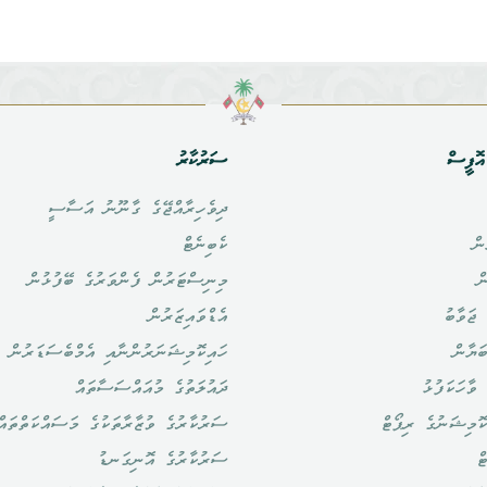
ޮފީސް
ސަރުކާރު
ދިވެހިރާއްޖޭގެ ގާނޫނު އަސާސީ
ން
ކެބިނެޓް
ް
މިނިސްޓަރުން ފެންވަރުގެ ބޭފުޅުން
ޖަވާބު
އެޑްވައިޒަރުން
ަޔާން
ހައިކޮމިޝަނަރުންނާއި އެމްބެސަޑަރުން
ވާހަކަފުޅު
ދައުލަތުގެ މުއައްސަސާތައް
ޮމިޝަނުގެ ރިޕޯޓް
ސަރުކާރުގެ ވުޒާރާތަކުގެ މަސައްކަތްތައް
ް
ސަރުކާރުގެ އޮނިގަނޑު