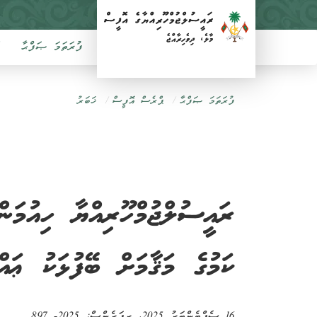
ފުރަތަމަ ޞަފްޙާ
ފުރަތަމަ ޞަފްޙާ
ޕްރެސް އޮފީސް
ޚަބަރު
ރައީސުލްޖުމްހޫރިއްޔާ ހިއުމ
ކަމުގެ މަޤާމަށް ބޭފުޅަކު ޢައްޔ