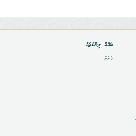
ބައެއް ލިންކުތައް
ގެޒެޓް