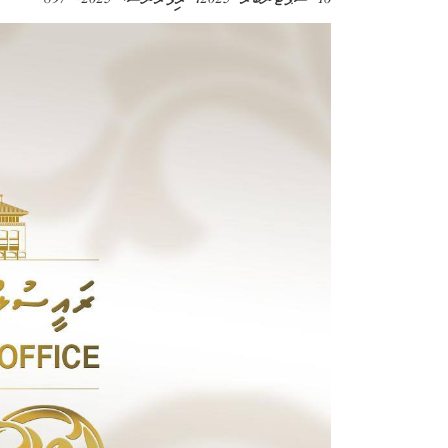
16 ސެޕްޓެންބަރު 2025
، ރިފަރެންސް:
2025- 897