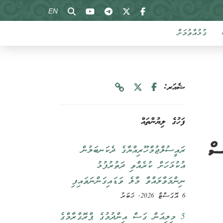
EN
ގުޅުއްވުމަށް
ޝެއަރ:
ފަހުގެ ލިޔުންތައް
ސް
ރައީސުލްޖުމްހޫރިއްޔާގެ ދެކަނބަލުން
އުކުޅަހަށް ކުރެއްވި ދަތުރުފުޅު
ނިންމަވާލައްވާ މާލެ ވަޑައިގަންނަވައިފި
6 އޮގަސްޓް 2026, ޚަބަރު
5 މިލިއަން ގަސް އިންދުމުގެ ޕްރޮގްރާމްގެ