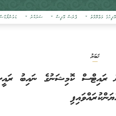
އޮފީހުގެ މަޢްލޫމާތު
ޕްރެސް އޮފީސް
ސަރުކާރު
ޑައުންލޯޑްސް
ޚަބަރު
ަން ރައިޓްސް ކޮމިޝަނުގެ ނައިބު ރައީ
ަންކުރައްވައިފި