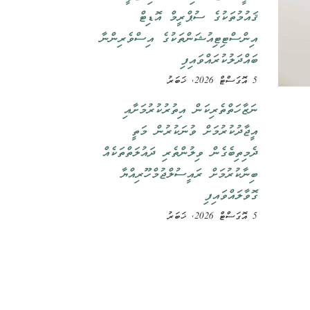
ޤައުމުތަކުގެ ސުޕްރީމް އޮޑިޓް
އިންސްޓިޓިއުޝަންތަކުގެ އިސްވެރިންނާ
ބައްދަލުކުރައްވައިފި
5 އޮގަސްޓް 2026, ޚަބަރު
ނަޒާހަތްތެރިކަން އިތުރުކުރުމަށާއި
އީޖާދުކުރުމަށް ވުނަކުރުން މަތީ
ދެމިތިބެގެން ވިލުންތެރި ދައުލަތްތަކެއް
ބިނާކުރުމަށް ރައީސުލްޖުމްހޫރިއްޔާ
ގޮވާލައްވައިފި
5 އޮގަސްޓް 2026, ޚަބަރު