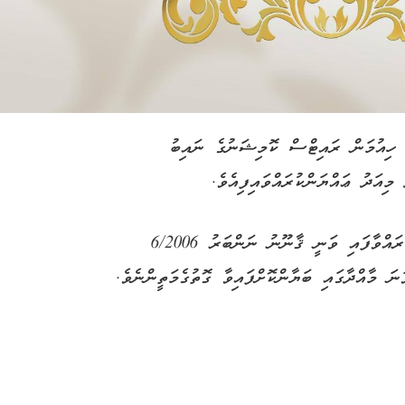
، ހިއުމަން ރައިޓްސް ކޮމިޝަނުގެ ނައިބު
ިއަދު ޢައްޔަންކުރައްވައިފިއެވެ.
‎މުޙައްމަދު ޝަފީޤް މަޙްމޫދު އެ މަޤާމަށް ޢައްޔަންކުރައްވާފައި ވަނީ ޤާނޫނު ނަންބަރު 6/2006