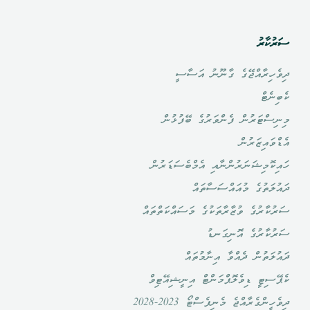
ސަރުކާރު
ދިވެހިރާއްޖޭގެ ގާނޫނު އަސާސީ
ކެބިނެޓް
މިނިސްޓަރުން ފެންވަރުގެ ބޭފުޅުން
އެޑްވައިޒަރުން
ހައިކޮމިޝަނަރުންނާއި އެމްބެސަޑަރުން
ދައުލަތުގެ މުއައްސަސާތައް
ސަރުކާރުގެ ވުޒާރާތަކުގެ މަސައްކަތްތައް
ސަރުކާރުގެ އޮނިގަނޑު
ދައުލަތުން ދެއްވާ އިނާމުތައް
ކެޕޭސިޓީ ޑިވެލޮޕްމަންޓް އިނީޝިއޭޓިވް
ދިވެހީންގެރާއްޖެ މެނިފެސްޓޯ 2023-2028