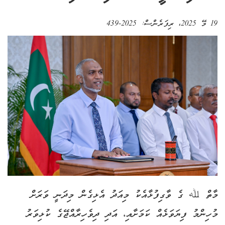
19 މޭ 2025
، ރިފަރެންސް:
2025-439
މާތް ﷲ ގެ ވާގިފުޅާއެކު މިއަދު އެޅިގެން މިދަނީ ވަރަށް
މުހިންމު ފިޔަވަޅެއް ކަމަށާއި، އަދި ދިވެހިރާއްޖޭގެ ކުޅިވަރު