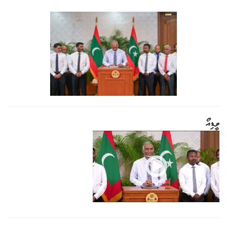
ވީޑިއޯ