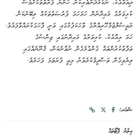
ދިއުމާއެކު، ނުކުޅެދުންތެރިކަން ހުންނަ ފަރާތްތަކަށްވެސް
ކުޅިވަރުގެ މައިދާނުން ހަމަހަމަ ފުރުޞަތުތަކެއް ލިބޭނެކަން
ރައީސުލްޖުމްހޫރިއްޔާގެ ވާހަކަފުޅުގައި ވަނީ ފާހަގަކުރައްވާފައެވެ.
ހަމަ މިއާއެކު، ކުޅިވަރުގެ މައިދާނުގައި ޖިންސުގެ
ތަފާތުކުރުންތައް ގެންގުޅެގެން ނުވާނެކަން، ޤާނޫނެއްގައި
ލިޔެވިގެން ތަސްދީޤުކުރެވުނު މިއީ ފުރަތަމަ ފަހަރެވެ.
ޝެއަރ:
އިތުރު ފޮޓޯތައް