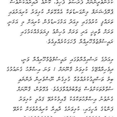
ކުޅުންތެރީންނަށް ފުރުޞަތު ފަހިވެ، ކޮންމެ ދާއިރާއަކުންވެސް
ޕްރޮފެޝަނަލް މިންގަނޑުތަކާ އެއްގޮތަށް ކުޅިވަރު ކުރިއަރުވައި
ތަރައްޤީ ކުރުމުގައި މިއަދު އަޅުގަނޑުމެން ކުރިއަށް މި އަޅަނީ
ވަރަށް ތާރީޚީ އަދި ވަރަށް މުހިންމު ފިޔަވަޅެއްކަމުގައި
ރައީސުލްޖުމްހޫރިއްޔާ ފާހަގަކުރެއްވިއެވެ.
މިއަދުގެ ރަސްމިއްޔާތުގައި ރައީސުލްޖުމްހޫރިއްޔާ ވަނީ،
ދިވެހިރާއްޖޭގެ ކުޅިވަރު ޤާނޫނަށް 1 ވަނަ އިޞްލާޙު ގެނައުމުގެ
ބިލު ތަސްދީގުކުރެއްވުމާ ގުޅިގެން ނޫސްވެރިން ދެންނެވި
ސުވާލުތަކަށްވެސް ޖަވާބުދެއްވާފައެވެ. އެގޮތުން، ޤާނޫނަށް
ގެނެވުނު އިޞްލާޙުތަކާއެކު ޤާއިމުކުރެވޭ ޤައުމީ ކުޅިވަރު
ފަންޑުގެ އެހީގައި، ކުޅިވަރުގެ ދާއިރާ ކުރިއެރުވުމަށް ކުރެވޭ