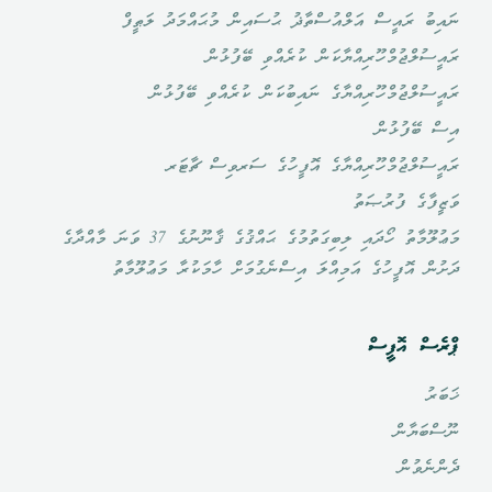
ނައިބު ރައީސް އަލްއުސްތާޛު ޙުސައިން މުޙައްމަދު ލަޠީފް
ރައީސުލްޖުމްހޫރިއްޔާކަން ކުރެއްވި ބޭފުޅުން
ރައީސުލްޖުމްހޫރިއްޔާގެ ނައިބުކަން ކުރެއްވި ބޭފުޅުން
އިސް ބޭފުޅުން
ރައީސުލްޖުމްހޫރިއްޔާގެ އޮފީހުގެ ސަރވިސް ޗާޓަރ
ވަޒީފާގެ ފުރުޞަތު
މަޢުލޫމާތު ހޯދައި ލިބިގަތުމުގެ ޙައްޤުގެ ޤާނޫނުގެ 37 ވަނަ މާއްދާގެ
ދަށުން އޮފީހުގެ އަމިއްލަ އިސްނެގުމަށް ހާމަކުރާ މަޢުލޫމާތު
ޕްރެސް އޮފީސް
ޚަބަރު
ނޫސްބަޔާން
ދެންނެވުން