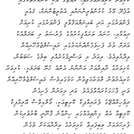
ކުޅިވަރު ކުރިއެރުވުމަށާއި، ރާއްޖޭގެ އެކި ކަންކޮޅުތަކުގައި
އުފެދޭ މޮޅު ކުޅުންތެރީންނަށާއި އެތުލީޓުންނަށް، ޤައުމީ
ފެންވަރުގައި އަދި ބައިނަލްއަޤްވާމީ ފެންވަރުގައި ކުރިއަށް
ދިއުމާއި، ހުނަރު ތަރައްޤީކުރުމުގެ ފުރުޞަތު މި ބަދަލާއެކު
އަދަށް ވުރެ ފަހިވެގެންދާނެކަމުގައި ރައީސުލްޖުމްހޫރިއްޔާ
ވިދާޅުވިއެވެ. މިއަދު މި ތަސްދީޤުކުރެއްވި ބިލުގެ ސަބަބުން،
ކުޅިވަރުގެ ދާއިރާއަށް އަންނާނެ އެންމެ ހެޔޮ ބަދަލަކީ، ކުޅިވަރު
ކުރިއެރުވުން ލާމަރުކަޒީވުން ކަމުގައިވެސް ރައީސުލްޖުމްހޫރިއްޔާ
ވަނީ ފާހަގަކުރައްވާފައެވެ. އަދި މިއަދުން ފެށިގެން
ދިވެހިރާއްޖޭގެ ޕެރަލިމްޕިކް ކޮމިޓީއަކީ، މޯލްޑިވްސް އޮލިމްޕިކް
ކޮމިޓީއާ އެއް ގިންތިއެއްގައި ހިންގާނެ ޤާނޫނީ ބާރުވެރިކަން
ފުރިހަމައަށް ލިބިފައިވާ ކުޅިވަރުގެ އިދާރާއަކަށް ވެގެން