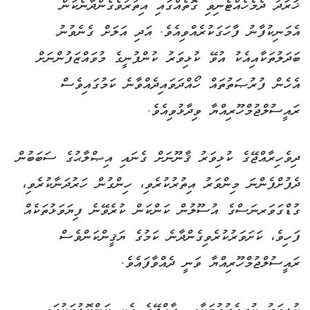
ޚަރަދު ދެމެހެއްޓެނިވި ގޮތެއްގައި އިތުރުވެގެންދާނެކަން
އެމަނިކުފާނު ފާހަގަކުރެއްވިއެވެ. އަދި އަލަށް ގެނެވުނު
ބަދަލުތަކާއިއެކު އުވޭ ކުޅިވަރު ކުންފުނީގެ މުވައްޒަފުންނަށް
އެހެން ފުރުޞަތުތައް ހޯއްދަވައިދެއްވާނެ ކަމުގައިވެސް
ރައީސުލްޖުމްހޫރިއްޔާ ވިދާޅުވިއެވެ.
ދިވެހިރާއްޖޭގެ ކުޅިވަރު ޤާނޫނަށް ގެނައި އިޞްލާޙުގެ ސަބަބުން
ދެފުށްފެންނަ މިންވަރު އިތުރުކުރެވި، ހިންގުން ހަރުދަނާކުރެވި،
ގުޑްގަވަރނަސްގެ އުސޫލުން ކަންކަން ކުރެވޭނެ ފިޔަވަޅުތަކެއް
ފަހިވެ، ކަށަވަރުކުރެވިގެންދާނެ ކަމުގެ ޔަޤީންކަންވެސް
ރައީސުލްޖުމްހޫރިއްޔާ ވަނީ ދެއްވާފައެވެ.