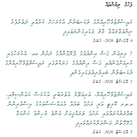
ފަހުގެ ލިޔުންތައް
ރައީސުލްޖުމްހޫރިއްޔާގެ ދެކަނބަލުން އުކުޅަހަށް ކުރެއްވި ދަތުރުފުޅު
ނިންމަވާލައްވާ މާލެ ވަޑައިގަންނަވައިފި
6 އޮގަސްޓް 2026, ޚަބަރު
5 މިލިއަން ގަސް އިންދުމުގެ ޕްރޮގްރާމްގެ ދަށުން އއ. އުކުޅަހުގައި
ކުރިއަށްގެންދެވި ގަސް އިންދުމުގެ ހަރަކާތުގައި ރައީސުލްޖުމްހޫރިއްޔާގެ
ދެކަނބަލުން ބައިވެރިވެވަޑައިގެންފި
5 އޮގަސްޓް 2026, ޚަބަރު
ރައީސުލްޖުމްހޫރިއްޔާ، އަރިއަތޮޅު އުތުރުބުރީ އުކުޅަސް ކައުންސިލާއި،
އ.ތ.މ ކޮމިޓީ އަދި ރަށުގެ ބައެއް މުއައްސަސާތަކުގެ އިސްވެރިންނާ
ބައްދަލުކުރައްވައި ރަށުގެ ތަރައްޤީއަށް އެންމެ މުހިންމު ކަންކަމާ
ގުޅޭގޮތުން މަޝްވަރާކުރައްވައިފި
5 އޮގަސްޓް 2026, ޚަބަރު