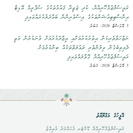
ރައީސުލްޖުމްހޫރިއްޔާ، ކުދި ޖަޒީރާ ޤައުމުތަކުގެ ސުޕްރީމް އޮޑިޓް
އިންސްޓިޓިއުޝަންތަކުގެ އިސްވެރިންނާ ބައްދަލުކުރައްވައިފި
5 އޮގަސްޓް 2026, ޚަބަރު
ނަޒާހަތްތެރިކަން އިތުރުކުރުމަށާއި އީޖާދުކުރުމަށް ވުނަކުރުން މަތީ
ދެމިތިބެގެން ވިލުންތެރި ދައުލަތްތަކެއް ބިނާކުރުމަށް
ރައީސުލްޖުމްހޫރިއްޔާ ގޮވާލައްވައިފި
5 އޮގަސްޓް 2026, ޚަބަރު
އޮފީހުގެ މަޢްލޫމާތު
ރައީސުލްޖުމްހޫރިއްޔާ ޑޮކްޓަރ މުޙައްމަދު މުޢިއްޒު