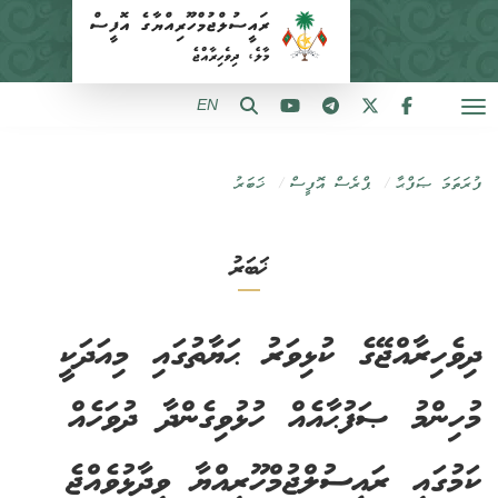
EN
ފުރަތަމަ ޞަފްޙާ
ޕްރެސް އޮފީސް
ޚަބަރު
ޚަބަރު
ދިވެހިރާއްޖޭގެ ކުޅިވަރު ޙަޔާތުގައި މިއަދަކީ
މުހިންމު ޞަފުޙާއެއް ހުޅުވިގެންދާ ދުވަހެއް
ކަމުގައި ރައީސުލްޖުމްހޫރިއްޔާ ވިދާޅުވެއްޖެ