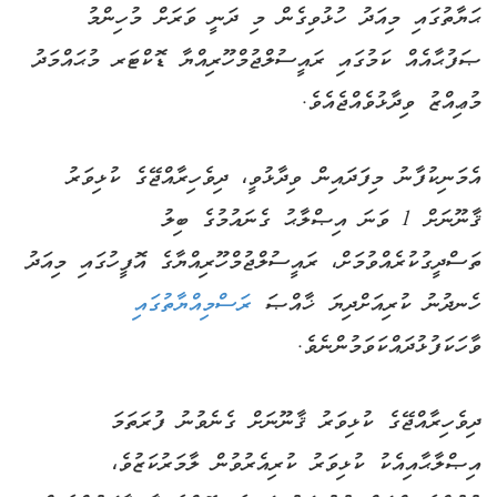
ޙަޔާތުގައި މިއަދު ހުޅުވިގެން މި ދަނީ ވަރަށް މުހިންމު
ޞަފުޙާއެއް ކަމުގައި ރައީސުލްޖުމްހޫރިއްޔާ ޑޮކްޓަރ މުޙައްމަދު
މުޢިއްޒު ވިދާޅުވެއްޖެއެވެ.
އެމަނިކުފާނު މިފަދައިން ވިދާޅުވީ، ދިވެހިރާއްޖޭގެ ކުޅިވަރު
ޤާނޫނަށް 1 ވަނަ އިޞްލާޙު ގެނައުމުގެ ބިލު
ތަސްދީގުކުރެއްވުމަށް، ރައީސުލްޖުމްހޫރިއްޔާގެ އޮފީހުގައި މިއަދު
ހެނދުނު ކުރިއަށްދިޔަ ޚާއްޞަ
ރަސްމިއްޔާތުގައި
ވާހަކަފުޅުދައްކަވަމުންނެވެ.
ދިވެހިރާއްޖޭގެ ކުޅިވަރު ޤާނޫނަށް ގެނެވުނު ފުރަތަމަ
އިޞްލާޙާއިއެކު ކުޅިވަރު ކުރިއެރުވުން ލާމަރުކަޒުވެ،