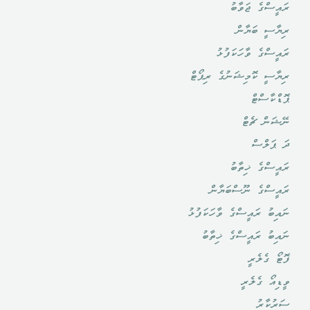
ރައީސްގެ ޖަވާބު
ރިޔާސީ ބަޔާން
ރައީސްގެ ވާހަކަފުޅު
ރިޔާސީ ކޮމިޝަނުގެ ރިޕޯޓް
ޕޮޑްކާސްޓް
ނޭޝަން ޗެޓް
ދަ ޕަލްސް
ރައީސްގެ ޚިތާބު
ރައީސްގެ ނޫސްބަޔާން
ނައިބު ރައީސްގެ ވާހަކަފުޅު
ނައިބު ރައީސްގެ ޚިތާބު
ފޮޓޯ ގެލެރީ
ވީޑިއޯ ގެލެރީ
ސަރުކާރު