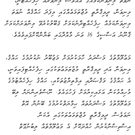
ނުވަތަ މިނިވަންކަމެއްގެ އެއްވެސް މިންވަރެއް ހިފެހެއްޓޭނީ،
މިނިވަން، ދީމިޤްރާޠީ މުޖްތަމަޢެއްގައި މިފަދަ ޙައްޤެއް ނުވަތަ
މިނިވަންކަމެއް ހިފެހެއްޓިދާނެކަމަށް ޤަބޫލުކުރެވޭ މިންވަރަށްކަމަށް
ޤާނޫނު އަސާސީގެ 16 ވަނަ މާއްދާގައި ބަޔާންކޮށްފައިވެއެވެ.
މަޢުލޫމާތުގެ މަސްދަރު ހާމަކުރުމަށް މަޖުބޫރު ނުކުރުމުގެ ޙައްޤު،
މިނިވަން އަދި ދީމިޤްރާޠީ މުޖުތަމަޢުތަކުގައި ހިފެހެއްޓިފައިވަނީ،
އެ ޙައްޤުގެ މަޤްޞަދާއި އިމްތިޔާޒުތަކާއި، ޙައްޤު ހިފެހެއްޓުމުގެ
މުހިއްމުކަން އަޅައިކިޔުމަށް ފަހުގައެވެ. ނޫސްވެރިންނަށް ލިބޭ
މަޢުލޫމާތުގެ މަސްދަރުތައް ޙިމާޔަތްކުރުމުގެ ބޭނުން އޮތް
ނަމަވެސް، ދީމިޤްރާޠީ މުޖްތަމަޢުތަކުގައި އެކަން
އިސްތިސްނާކުރުން ހުއްދަކޮށް އެ މަޢުލޫމާތެއް ލިބުނުގޮތް