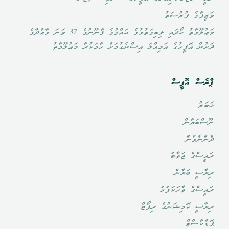
ވަޒީފާގެ ފުރުޞަތު
މަޢުލޫމާތު ހޯދައި ލިބިގަތުމުގެ ޙައްޤުގެ ޤާނޫނުގެ 37 ވަނަ މާއްދާގެ
ދަށުން އޮފީހުގެ އަމިއްލަ އިސްނެގުމަށް ހާމަކުރާ މަޢުލޫމާތު
ޕްރެސް އޮފީސް
ޚަބަރު
ނޫސްބަޔާން
ދެންނެވުން
ރައީސްގެ ޖަވާބު
ރިޔާސީ ބަޔާން
ރައީސްގެ ވާހަކަފުޅު
ރިޔާސީ ކޮމިޝަނުގެ ރިޕޯޓް
ޕޮޑްކާސްޓް