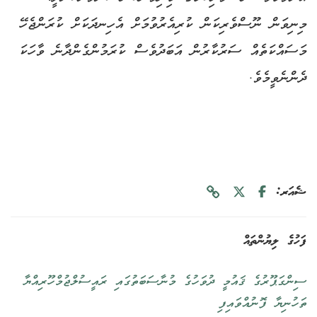
މިނިވަން ނޫސްވެރިކަން ކުރިއެރުވުމަށް އެހިނދަކަށް ކުރަންޖެހޭ
މަސައްކަތެއް ސަރުކާރުން އަބަދުވެސް ކުރަމުންގެންދާނެ ވާހަކަ
ދެންނެވީމެވެ.
ޝެއަރ:
ފަހުގެ ލިޔުންތައް
ސިންގަޕޫރުގެ ޤައުމީ ދުވަހުގެ މުނާސަބަތުގައި ރައީސުލްޖުމްހޫރިއްޔާ
ތަހުނިޔާ ފޮނުއްވައިފި