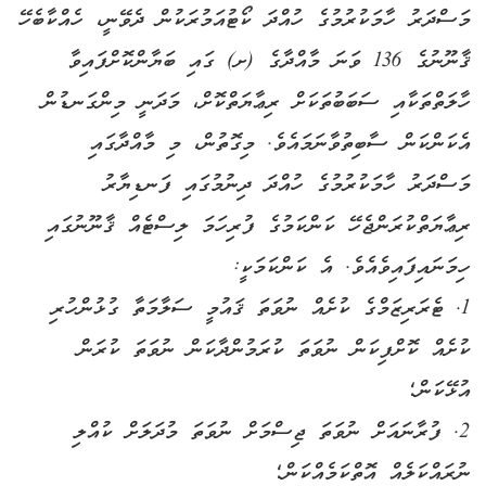
މަސްދަރު ހާމަކުރުމުގެ ހުއްދަ ކޯޓުއަމުރަކުން ދެވޭނީ، ހެއްކާބެހޭ
ޤާނޫނުގެ 136 ވަނަ މާއްދާގެ (ށ) ގައި ބަޔާންކޮށްފައިވާ
ހާލަތްތަކާއި ސަބަބުތަކަށް ރިޢާޔަތްކޮށް، މަދަނީ މިންގަނޑުން
އެކަންކަން ސާބިތުވާނަމައެވެ. މިގޮތުން، މި މާއްދާގައި
މަސްދަރު ހާމަކުރުމުގެ ހުއްދަ ދިނުމުގައި ފަނޑިޔާރު
ރިޢާޔަތްކުރަންޖެހޭ ކަންކަމުގެ ފުރިހަމަ ލިސްޓެއް ޤާނޫނުގައި
ހިމަނައިފައިވެއެވެ. އެ ކަންކަމަކީ:
1. ޓެރަރިޒަމްގެ ކުށެއް ނުވަތަ ޤައުމީ ސަލާމަތާ ގުޅުންހުރި
ކުށެއް ކޮށްފިކަން ނުވަތަ ކުރަމުންދާކަން ނުވަތަ ކުރަން
އުޅޭކަން؛
2. ފުރާނައަށް ނުވަތަ ޖިސްމަށް ނުވަތަ މުދަލަށް ކުއްލި
ނުރައްކަލެއް އޮތްކަމެއްކަން؛