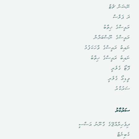
ނޭޝަން ޗެޓް
ދަ ޕަލްސް
ރައީސްގެ ޚިތާބު
ރައީސްގެ ނޫސްބަޔާން
ނައިބު ރައީސްގެ ވާހަކަފުޅު
ނައިބު ރައީސްގެ ޚިތާބު
ފޮޓޯ ގެލެރީ
ވީޑިއޯ ގެލެރީ
ސަރުކާރު
ސަރުކާރު
ދިވެހިރާއްޖޭގެ ގާނޫނު އަސާސީ
ކެބިނެޓް