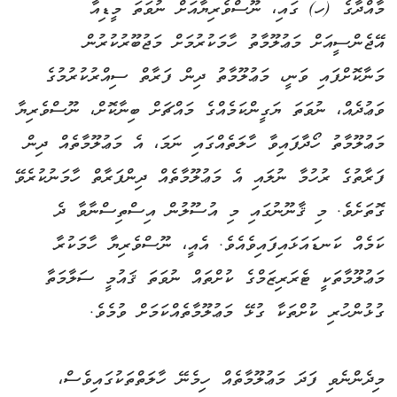
މާއްދާގެ (ހ) ގައި، ނޫސްވެރިޔާއަށް ނުވަތަ މީޑިއާ
އޭޖެންސީއަށް މަޢުލޫމާތު ހާމަކުރުމަށް މަޖުބޫރުކުރުން
މަނާކޮށްފައި ވަނީ، މަޢުލޫމާތު ދިން ފަރާތް ސިއްރުކުރުމުގެ
ވަޢުދެއް، ނުވަތަ ޔަގީންކަމެއްގެ މައްޗަށް ބިނާކޮށް، ނޫސްވެރިޔާ
މަޢުލޫމާތު ހޯދާފައިވާ ހާލަތެއްގައި ނަމަ، އެ މަޢުލޫމާތެއް ދިން
ފަރާތުގެ ރުހުމާ ނުލައި އެ މަޢުލޫމާތެއް ދިންފަރާތް ހާމަނުކުރެވޭ
ގޮތަށެވެ. މި ޤާނޫނުގައި މި އުސޫލުން އިސްތިސްނާވާ ދެ
ކަމެއް ކަނޑައަޅައިފައިވެއެވެ. އެއީ، ނޫސްވެރިޔާ ހާމަކުރާ
މަޢުލޫމާތަކީ ޓެރަރިޒަމްގެ ކުށްތައް ނުވަތަ ޤައުމީ ސަލާމަތާ
ގުޅުންހުރި ކުށްތަކާ ގުޅޭ މަޢުލޫމާތެއްކަމަށް ވުމެވެ.
މިދެންނެވި ފަދަ މަޢުލޫމާތެއް ހިމެނޭ ހާލަތްތަކުގައިވެސް،