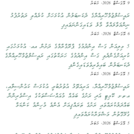
9 އޮގަސްޓް 2026, ޚަބަރު
ރައީސުލްޖުމްހޫރިއްޔާގެ ދެކަނބަލުން އުކުޅަހަށް ކުރެއްވި ދަތުރުފުޅު
ނިންމަވާލައްވާ މާލެ ވަޑައިގަންނަވައިފި
6 އޮގަސްޓް 2026, ޚަބަރު
5 މިލިއަން ގަސް އިންދުމުގެ ޕްރޮގްރާމްގެ ދަށުން އއ. އުކުޅަހުގައި
ކުރިއަށްގެންދެވި ގަސް އިންދުމުގެ ހަރަކާތުގައި ރައީސުލްޖުމްހޫރިއްޔާގެ
ދެކަނބަލުން ބައިވެރިވެވަޑައިގެންފި
5 އޮގަސްޓް 2026, ޚަބަރު
ރައީސުލްޖުމްހޫރިއްޔާ، އަރިއަތޮޅު އުތުރުބުރީ އުކުޅަސް ކައުންސިލާއި،
އ.ތ.މ ކޮމިޓީ އަދި ރަށުގެ ބައެއް މުއައްސަސާތަކުގެ އިސްވެރިންނާ
ބައްދަލުކުރައްވައި ރަށުގެ ތަރައްޤީއަށް އެންމެ މުހިންމު ކަންކަމާ
ގުޅޭގޮތުން މަޝްވަރާކުރައްވައިފި
5 އޮގަސްޓް 2026, ޚަބަރު