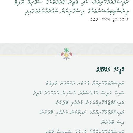
ރައީސުލްޖުމްހޫރިއްޔާ، ކުދި ޖަޒީރާ ޤައުމުތަކުގެ ސުޕްރީމް އޮޑިޓް
އިންސްޓިޓިއުޝަންތަކުގެ އިސްވެރިންނާ ބައްދަލުކުރައްވައިފި
5 އޮގަސްޓް 2026, ޚަބަރު
އޮފީހުގެ މަޢްލޫމާތު
ރައީސުލްޖުމްހޫރިއްޔާ ޑޮކްޓަރ މުޙައްމަދު މުޢިއްޒު
ނައިބު ރައީސް އަލްއުސްތާޛު ޙުސައިން މުޙައްމަދު ލަޠީފް
ރައީސުލްޖުމްހޫރިއްޔާކަން ކުރެއްވި ބޭފުޅުން
ރައީސުލްޖުމްހޫރިއްޔާގެ ނައިބުކަން ކުރެއްވި ބޭފުޅުން
އިސް ބޭފުޅުން
ރައީސުލްޖުމްހޫރިއްޔާގެ އޮފީހުގެ ސަރވިސް ޗާޓަރ