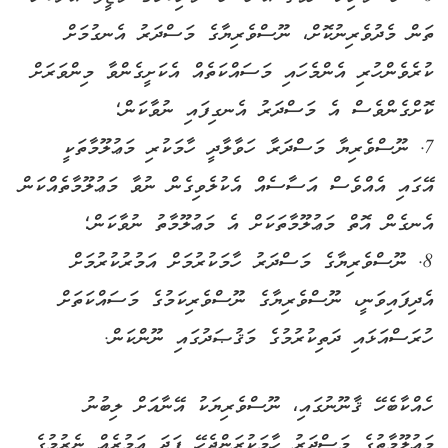
ތަން މެދުވެރިނުކޮށް، ނޫސްވެރިޔާގެ މަސްދަރު އެނގުމަށް
ކުރެވެންހުރި އެންމެހައި މަސައްކަތެއް އެކަށީގެންވާ މިންވަރަށް
ކޮށްގެންވެސް އެ މަސްދަރު އެނގިފައި ނުވާކަން؛
7. ނޫސްވެރިޔާ މަސްދަރާ ހަވާލާދީ ހާމަކުރި މަޢުލޫމާތަކީ
އޭގައި އެއްވެސް އަސާސެއް އެކުލެވިގެން ނުވާ މަޢުލޫމާތެއްކަން
އެނގެން އޮތް މަޢުލޫމާތަކަށް އެ މަޢުލޫމާތު ނުވާކަން؛
8. ނޫސްވެރިޔާގެ މަސްދަރު ހާމަކުރުމަށް އަމުރުކުރުމަށް
އެދިފައިވަނީ، ނޫސްވެރިޔާގެ ނޫސްވެރިކަމުގެ މަސައްކަތަށް
ހުރަސްއަޅައި ދަތިކުރުމުގެ މަޤުޞަދުގައި ނޫންކަން.
ހެއްކާބެހޭ ޤާނޫނުގައި، ނޫސްވެރިޔަކު އޭނާއަށް ލިބުނު
މަޢުލޫމާތުގެ މަސްދަރު ހާމަކުރަންޖެހޭ ފަދަ އަމުރެއް ނެރުމުގެ