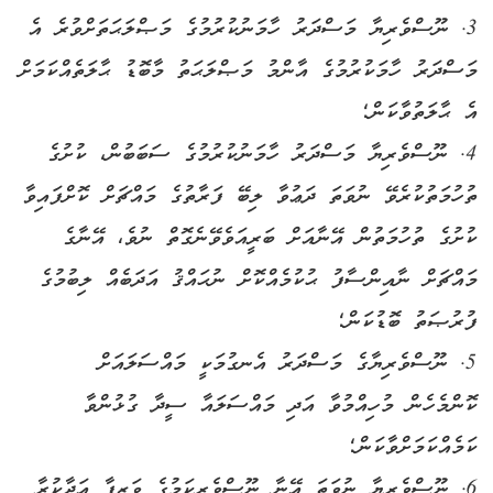
3. ނޫސްވެރިޔާ މަސްދަރު ހާމަނުކުރުމުގެ މަޞްލަޙަތަށްވުރެ އެ
މަސްދަރު ހާމަކުރުމުގެ އާންމު މަޞްލަޙަތު މާބޮޑު ޙާލަތެއްކަމަށް
އެ ޙާލަތުވާކަން؛
4. ނޫސްވެރިޔާ މަސްދަރު ހާމަނުކުރުމުގެ ސަބަބުން، ކުށުގެ
ތުހުމަތުކުރެވޭ ނުވަތަ ދަޢުވާ ލިބޭ ފަރާތުގެ މައްޗަށް ކޮށްފައިވާ
ކުށުގެ ތުހުމަތުން އޭނާއަށް ބަރީއަވެވޭނެގޮތް ނުވެ، އޭނާގެ
މައްޗަށް ނާއިންސާފު ޙުކުމެއްކޮށް ނުޙައްޤު އަދަބެއް ލިބުމުގެ
ފުރުޞަތު ބޮޑުކަން؛
5. ނޫސްވެރިޔާގެ މަސްދަރު އެނގުމަކީ މައްސަލައަށް
ކޮންމެހެން މުހިއްމުވާ އަދި މައްސަލައާ ސީދާ ގުޅުންވާ
ކަމެއްކަމަށްވާކަން؛
6. ނޫސްވެރިޔާ ނުވަތަ އޭނާ ނޫސްވެރިކަމުގެ ވަޒީފާ އަދާކުރާ