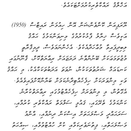
އަޚްލާޤު ރައްކާތެރިކުރުމަށްޓަކައެވެ.
ޔޫރަޕިއަން ކޮންވެންޝަން އޮން ހިއުމަން ރައިޓްސް (1950)
އަކީވެސް ޚިޔާލު ފާޅުކުރުމުގެ މިނިވަންކަމުގެ ޙައްޤު
ލިބިދީފައިވާ މުޢާހަދާއެކެވެ. އެހެންނަމަވެސް، ދީމިޤްރާޠީ
މުޖުތަމަޢަކަށް ބޭނުންވާނެ ދަރަޖައަށް ރިޢާޔަތްކޮށް، ޤާނޫނުގައި
ކަނޑައަޅާ ޝަރުޠުތަކަކުން، ނުވަތަ އަދަބުތަކަކާއެކު، މި ޙައްޤު
ވަކި މިންވަރަކަށް ހިފެހެއްޓިދާނެކަމަށް ބަޔާންކޮށްފައިވެއެވެ.
އެގޮތުން، މި މިންވަރަށް ހިފެހެއްޓުމުގައި ރިޢާޔަތްކުރާނެ
ކަންކަމުގެ ތެރޭގައި، ޤައުމީ ސަލާމަތް ރައްކާތެރި ކުރުމާއި،
ސަރަޙައްދީ މަޞްލަޙަތަށް އިސްކަން ދިނުމާއި، އާންމު
މަޞްލަޙަތާއި، ފިތުނަވެރިކަމާއި ކުށް ހުއްޓުވުމާއި، ޞިއްޙަތު