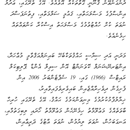
ދެނެގަނެވޭނެ ޤާނޫނީ ގޮތްތަކެއް އޮވެއެވެ. އޭގެ ތެރޭގައި، ޢަދުލު
އިންޞާފުގެ މަޞްލަޙަތާއި، ޤައުމީ ސަލާމަތާއި، ފިތުނަފަސާދަ
ނުވަތަ ކުށް ހުއްޓުވުމުގެ މަޞްލަޙަތު އިސްކުރާ ކަންތައްތައް
ހިމެނެއެވެ.
މަދަނީ އަދި ސިޔާސީ ޙައްޤުތަކާބެހޭ ބައިނަލްއަޤްވާމީ މުޢާހަދާ،
އިންޓަރނޭޝަނަލް ކޮވަނަންޓް އޮން ސިވިލް އެންޑް ޕޮލިޓިކަލް
ރައިޓްސް (1966) ގައި، 19 ސެޕްޓެންބަރު 2006 އިން
ފެށިގެން ދިވެހިރާއްޖެއިން ބައިވެރިވެފައިވާއިރު،
ޚިޔާލުފާޅުކުރުމުގެ މިނިވަންކަމުގެ ޙައްޤު، އޭގެ ތެރޭގައި ހުރިހާ
ބާވަތެއްގެ މަޢުލޫމާތު ހިމެނޭހެން މަޢުލޫމާތު ހޯދައި ލިބިގަތުމާއި،
އަނގަބަހުން، ނުވަތަ ލިޔުމުން، ނުވަތަ އާޓުގެ ޛަރީޢާއިން،