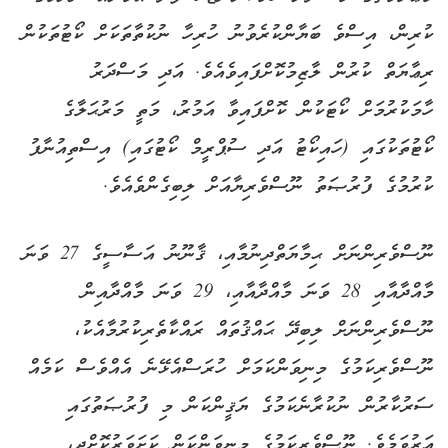
ކުރިން، އިސްވެ ބަޔާންކުރެވުނު ހުރިހާ ނުކުތާތަކަށް ކޯޓުތަކުން
ރިޢާޔަތް ކުރުން ލާޒިމުކޮށްފައިވެއެވެ. އަދި މަސްދަރު
ހާމަކުރުމަށް ކޯޓަކުން ކޮށްފައިވާ އަމުރު، މަތީ މަރުޙަލާގެ
ކޯޓުތަކުގައި (ހައިކޯޓު އަދި ސުޕްރީމް ކޯޓުގައި) އިސްތިއުނާފު
ކުރުމުގެ ފުރުޞަތު ނޫސްވެރިޔާއަށް ލިބިގެންވެއެވެ.
ނޫސްވެރިންނަށް ޙިމާޔަތްދިނުމާއި، ޤާނޫނު އަސާސީގެ 27 ވަނަ
މާއްދާއާއި 28 ވަނަ މާއްދާއާއި، 29 ވަނަ މާއްދާއިން
ނޫސްވެރިންނަށް ލިބިދޭ ޙައްޤުތައް ރައްކާތެރިކުރުމާއެކު،
ނޫސްވެރިކަމުގެ މިނިވަންކަމަށް ހުރަސްއެޅޭނެ އެއްވެސް ކަމެއް
ސަރުކާރުން ނުކުރާނެކަމުގެ ޔަޤީންކަން މި ފުރުޞަތުގައި
އަރުވަމެވެ. ނޫސްވެރިކަމުގެ މިނިވަންކަން ކަށަވަރުކޮށްދީ،