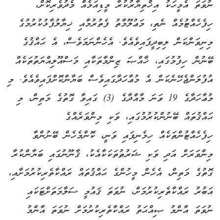
ނުވަތަ އެމީހަކު އިޚްތިޔާރުކުރާ މީޑިއަމެއް މެދުވެރިކޮށް،
ހިފެހެއްޓުމެއް ނެތި، މަޢުލޫމާތު ފެތުރުމާއި ޚިޔާލުފާޅުކުރުމުގެ
މިނިވަންކަން ލިބިދީފައިވެއެވެ. އެހެންނަމަވެސް، އެ ޙައްޤުގެ
ބޭނުން ހިފުމުގައި، ޚާއްޞަ ޒިންމާތަކާއި މަސްއޫލިއްޔަތުތަކެއް
އުފުލަންޖެހޭނެކަން އެ މުޢާހަދާގައިވެސް ބަޔާންކޮށްފައިވެއެވެ. މި
މުޢާހަދާގެ 19 ވަނަ މާއްދާގެ (3) ގައިވާ ގޮތުގެ މަތިން، މި
ޙައްޤުތައް ބޭނުންކުރުމުގައި، ވަކި މިންވަރެއްގެ
ހިފެހެއްޓުންތަކެއް ހިމެނިފައި ވަނީ، ކޮންމެހެން ބޭނުންވާ
މިންވަރަށް އަދި ވަކި ޝަރުޠުތަކަކާއެކު، ޤާނޫނުގައި ބަޔާންކުރާ
ގޮތުގެ މަތިން، އެހެން މީހުންގެ ޙައްޤުތައް ރައްކާތެރިކުރުމަށާއި،
އަބުރު ރައްކާތެރިކުރުމަށް، ނުވަތަ ޤައުމީ ސަލާމަތަށްޓަކައި
ނުވަތަ އާންމު ޞިއްޙަތު ރައްކާތެރިކުރުމަށް ނުވަތަ އާންމު