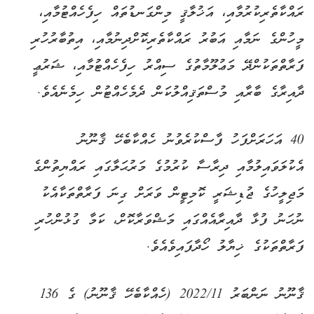
ރައްކާތެރިކުރުމާއި، އަޚުލާޤީ މިންގަނޑުތައް ހިފެހެއްޓުމާއި،
މީހުންގެ ނަމާއި އަބުރު ރައްކާތެރިކޮށްދިނުމާއި، އިތުބާރުހުރި
ފަރާތްތަކުންދޭ މަޢުލޫމާތުގެ ސިއްރު ހިފެހެއްޓުމާއި، ޝަރުޢީ
ދާއިރާގެ ބާރާއި މުސްތަޤިއްލުކަން ދެމެހެއްޓުން ހިމެނެއެވެ.
40 އަހަރަށްފަހު ފާސްކުރެވުނު ހެއްކާބެހޭ ޤާނޫނު
އެކުލަވައިލުމާއި ދިރާސާ ކުރުމުގެ މަރުޙަލާގައި ރައްޔިތުންގެ
މަޖިލީހުގެ ޖުޑިޝަރީ ކޮމިޓީން ވަރަށް ގިނަ ފަރާތްތަކާއެކު
ނުހަނު ފުޅާ ދާއިރާއެއްގައި މަޝްވަރާކޮށް، ކަމާ ގުޅުންހުރި
ފަރާތްތަކުގެ ޚިޔާލު ހޯދާފައިވެއެވެ.
ޤާނޫނު ނަންބަރު 2022/11 (ހެއްކާބެހޭ ޤާނޫނު) ގެ 136