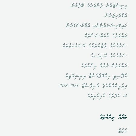
މިނިސްޓަރުން ފެންވަރުގެ ބޭފުޅުން
އެޑްވައިޒަރުން
ހައިކޮމިޝަނަރުންނާއި އެމްބެސަޑަރުން
ދައުލަތުގެ މުއައްސަސާތައް
ސަރުކާރުގެ ވުޒާރާތަކުގެ މަސައްކަތްތައް
ސަރުކާރުގެ އޮނިގަނޑު
ދައުލަތުން ދެއްވާ އިނާމުތައް
ކެޕޭސިޓީ ޑިވެލޮޕްމަންޓް އިނީޝިއޭޓިވް
ދިވެހީންގެރާއްޖެ މެނިފެސްޓޯ 2023-2028
14 ހަފްތާގެ ކާމިޔާބީތައް
ބައެއް ލިންކުތައް
ގެޒެޓް