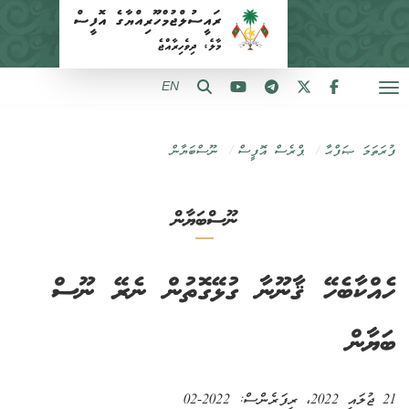
EN
ފުރަތަމަ ޞަފްޙާ
ޕްރެސް އޮފީސް
ނޫސްބަޔާން
ނޫސްބަޔާން
ހެއްކާބެހޭ ޤާނޫނާ ގުޅޭގޮތުން ނެރޭ ނޫސް
ބަޔާން
21 ޖުލައި 2022
، ރިފަރެންސް:
2022-02