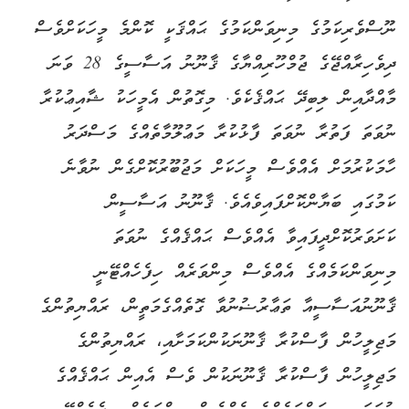
ނޫސްވެރިކަމުގެ މިނިވަންކަމުގެ ޙައްޤަކީ ކޮންމެ މީހަކަށްވެސް
ދިވެހިރާއްޖޭގެ ޖުމްހޫރިއްޔާގެ ޤާނޫނު އަސާސީގެ 28 ވަނަ
މާއްދާއިން ލިބިދޭ ޙައްޤެކެވެ. މިގޮތުން އެމީހަކު ޝާއިޢުކުރާ
ނުވަތަ ފަތުރާ ނުވަތަ ފާޅުކުރާ މަޢުލޫމާތެއްގެ މަސްދަރު
ހާމަކުރުމަށް އެއްވެސް މީހަކަށް މަޖުބޫރުކޮށްގެން ނުވާނެ
ކަމުގައި ބަޔާންކޮށްފައިވެއެވެ. ޤާނޫނު އަސާސީން
ކަށަވަރުކޮށްދީފައިވާ އެއްވެސް ޙައްޤެއްގެ ނުވަތަ
މިނިވަންކަމެއްގެ އެއްވެސް މިންވަރެއް ހިފެހެއްޓޭނީ
ޤާނޫނުއަސާސީއާ ތަޢާރުޟުނުވާ ގޮތެއްގެމަތީން، ރައްޔިތުންގެ
މަޖިލީހުން ފާސްކުރާ ޤާނޫނަކުންކަމަށާއި، ރައްޔިތުންގެ
މަޖިލީހުން ފާސްކުރާ ޤާނޫނަކުން ވެސް އެއިން ޙައްޤެއްގެ