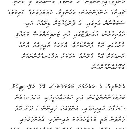
އެނގިވަޑައިގަންނަވާނެ، އެ ރަންވޭގެ މަސައްކަތް މި ކުރަނީ
ޗައިނާގެ ކުންފުންޏަކުން. އެހެންވީމާ، ދަތުރުފަތުރުގެ ދަތިކަމުގެ
ސަބަބުންނާ އެކީގައި، އެ ޕްރޮޖެކްޓަށް ޑިލޭއެއް އައި.
އޭގެއިތުރުން، އެއަރޕޯޓުގައި ހުރި ޓަރމިނަލްވެސް ތަރައްޤީ
ކުރުމުގައި އޮތް ޕްލޭންތަކެއް. އެކަމަކު އެއީކީއެއް އެންމެ
ރަނގަޅަށް އޮތް ޕްލޭނެއް ކަމަކަށް އަޅުގަނޑުމެންނަކަށް
ގަބޫލެއްނުކުރެވުނު.
އެހެންވީމާ، އެ ކުރެހުމަށް ބަދަލުގެނެސް، އޭގެ ކެޕޭސިޓީއަށް
ބަދަލުގެންނަންޖެހުނު. އަދި ހަމައެއާއެކީގައި، އަޅުގަނޑުމެން
ސަރުކާރު އައިއިރުގައި، ރަންވޭއަށް ފައިނޭންސް ދޭން އޮތް
ފަރާތުން އޮތީ މަޑުޖެހުމަކަށް އައިސްފައި. އެއަށްފަހުގައި