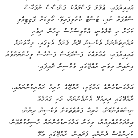
އައިއިރުގައި، ޖުމްލަ ފަސްލައްކަ ފަންސާސް ނުވަހާސް
ސާމްޕަލް ނެގި، ޓެސްޓް ކުރެވިފައިވޭ. ކޯވިޑަށް ޕޮޒިޓިވްވި
ކަމަށް މި ބެލެވެނީ، އެކާވީސްހާސް މީހުން. ދިވެހި
ރައްޔިތުންނަށް ވެކްސިން ދޭން ފެށުމާ އެކީގައި، މިހާތަނަށް
އައިއިރުގައި، އެއްލައްކަ ފަސްދޮޅަސް ފަސްހާސް މީހުންނަށްވުރެ
ގިނައިން މިވަނީ ރާއްޖޭގައި ވެކްސިން ދެވިފައި.
އަޅުގަނޑުމެންގެ އަމާޒަކީ، ރާއްޖޭގެ ހުރިހާ ރައްޔިތުންނަށާއި،
ރާއްޖޭގައި ދިރިއުޅޭ އެންމެންނަށް، ވަކި ޤައުމެއް
ނިސްބަތްނުކޮށް، ހުރިހާ ފަރާތްތަކަށް ވެކްސިން ދިނުން.
އިރާދަކުރެއްވިއްޔާ، މިކަން އަޅުގަނޑުމެންނަށް ހާސިލުކުރެވޭނެ.
ކުރިންވެސް ދެންނެވި ފަދައިން، ރާއްޖޭގައި އުޅޭ