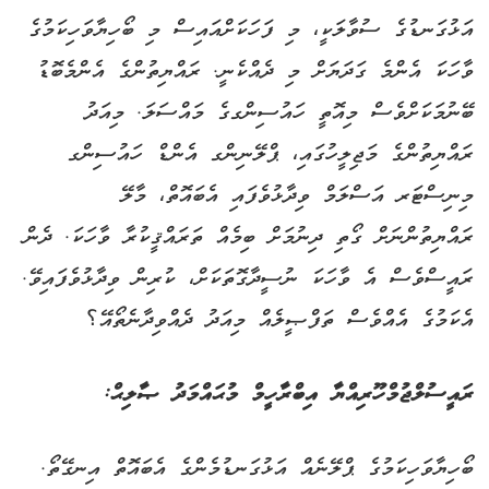
އަޅުގަނޑުގެ ސުވާލަކީ، މި ފަހަކަށްއައިސް މި ބޯހިޔާވަހިކަމުގެ
ވާހަކަ އެންމެ ގަދަޔަށް މި ދެއްކެނީ. ރައްޔިތުންގެ އެންމެބޮޑު
ބޭނުމަކަށްވެސް މިއޮތީ ހައުސިންގގެ މައްސަލަ. މިއަދު
ރައްޔިތުންގެ މަޖިލީހުގައި، ޕްލޭނިންގ އެންޑް ހައުސިންގ
މިނިސްޓަރ އަސްލަމް ވިދާޅުވެފައި އެބައޮތް، މާލޭ
ރައްޔިތުންނަށް ގޯތި ދިނުމަށް ބިމެއް ތަރައްޤީކުރާ ވާހަކަ. ދެން
ރައީސްވެސް އެ ވާހަކަ ނުސީދާގޮތަކަށް، ކުރިން ވިދާޅުވެފައިވޭ.
އެކަމުގެ އެއްވެސް ތަފްޞީލެއް މިއަދު ދެއްވިދާނެތޯއޭ؟
ރައީސުލްޖުމްހޫރިއްޔާ އިބްރާހީމް މުޙައްމަދު ޞާލިޙް:
ބޯހިޔާވަހިކަމުގެ ޕްލޭނެއް އަޅުގަނޑުމެންގެ އެބައޮތް އިނގޭތޯ.