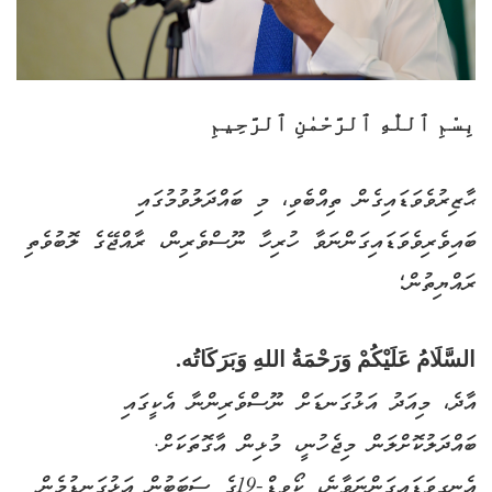
بِسْمِ ٱللّٰهِ ٱلرَّحْمٰنِ ٱلرَّحِيمِ‎
ޙާޒިރުވެވަޑައިގެން ތިއްބެވި، މި ބައްދަލުވުމުގައި
ބައިވެރިވެވަޑައިގަންނަވާ ހުރިހާ ނޫސްވެރިން، ރާއްޖޭގެ ލޮބުވެތި
ރައްޔިތުން؛
السَّلَامُ عَلَيْكُمْ وَرَحْمَةُ اللهِ وَبَرَكَاتُه.
އާދެ، މިއަދު އަޅުގަނޑަށް ނޫސްވެރިންނާ އެކީގައި
ބައްދަލުކޮށްލަން މިޖެހުނީ، މުޅިން އާގޮތަކަށް.
އެނގިވަޑައިގަންނަވާނެ، ކޯވިޑް-19ގެ ސަބަބުން އަޅުގަނޑުމެން