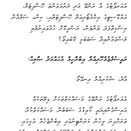
އެއަރޕޯޓުގެ އާ ރަންވޭ އަދި ދަރުމަވަންތަ ހޮސްޕިޓަލް،
އައްޑޫސިޓީގެ އިކްއެޓޯރިއަލް ހޮސްޕިޓަލާއި، ކިންގ ސަލްމާން
މިސްކިތްފަދަ ތަންތަން، ރަސްމީކޮށް ހުޅުވައިނުލެވި
ލަސްވަމުންމިދާ ސަބަބަކީ ކޮބައިތޯ؟
ރައީސުލްޖުމްހޫރިއްޔާ އިބްރާހީމް މުޙައްމަދު ޞާލިޙް:
އާދެ، ޝުކުރިއްޔާ އިނގޭތޯ.
އެއަރޕޯޓުގެ ރަންވޭގެ މަސައްކަތްތަކަށް ޑިލޭތަކެއް
އައިސްގެންދިޔައީ ކޯވިޑުގެ ސަބަބުން. މަސައްކަތްކުރާ
ވަރަށްގިނަ މީހުން ކަރަންޓީނުގައި ތިބެންޖެހުމާ އެކީގައި.