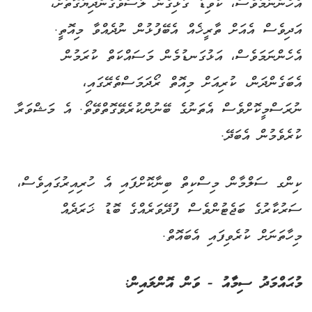
އެހެންނަމަވެސް، ކޯވިޑާ ގުޅިގެން ލަސްވެގެންދިޔަގޮތަށް،
އަދިވެސް އެއަށް ތާރީޚެއް އެބޭފުޅުން ނުދެއްވާ މިއޮތީ.
އެހެންނަމަވެސް، އަޅުގަނޑުމެން މަސައްކަތް ކުރަމުން
އެބަގެންދަން، ކުރިއަށް މިއޮތް ރޯދަމަސްތެރޭގައި،
ނުރަސްމީކޮށްވެސް އެތަނުގެ ބޭނުންކުރެވޭގޮތްވޭތޯ. އެ މަޝްވަރާ
ކުރެވެމުން އެބަދޭ.
ކިންގ ސަލްމާން މިސްކިތް ބިނާކޮށްފައި އެ ހުރިއިރުގައިވެސް،
ސަރުކާރުގެ ބަޖެޓުންވެސް ފުދޭވަރެއްގެ ބޮޑު ޚަރަދެއް
މިހާތަނަށް ކުރެވިފައި އެބައޮތް.
މުޙައްމަދު ސިމާއު - ވަން އޮންލައިން: