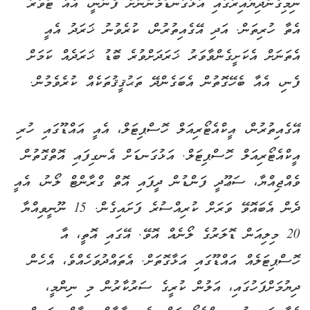
ނިމިގެންދިޔައިރުގައި އަޅުގަނޑުމެންނަށް ފެނުނީ، އެއް ޓަވަރު
އެތާ ހުރިތަން. އަދި އޭގެއިތުރުން، ކުރެވުނު ޚަރަދު އެއީ
އެތަނަށް އެކަށީގެންވާވަރު ޚަރަދަށްވުރެ ބޮޑު ޚަރަދެއް ކަމަށް
ފެނި، އެއާ ބެހޭގޮތުން އެބަގެންދޭ ތަޙުޤީޤުތަކެއް ކުރެވެމުން.
އޭގެއިތުރުން، އީކްއެޓޯރިއަލް ހޮސްޕިޓަލް، އެއީ އައްޑޫގައި ހުރި
އީކްއެޓޯރިއަލް ހޮސްޕިޓަލް. އަޅުގަނޑަށް އެނގިފައި އޮތްގޮތުން
ވެއްޖިއްޔާ، ސަޢޫދީ ފަންޑުން ދީފައި އޮތް ގްރާންޓް ލޯނު، އެއީ
ދެން އެބައޮވޭ ވަރަށް ކުރިއްސުރެ ފަށައިގެން. 15 ނޫނީވިއްޔާ
20 މިލިއަން ޑޮލަރުގެ ލޯނެއް އޮވޭ. އޭގައި އޮތީ، އާ
ހޮސްޕިޓަލެއް އައްޑޫގައި އަޅާގޮތަށް. އެތައްދުވަހެއްވެ، އެހެން
ދިޔުމަށްފަހުގައި، އަލުން ކުރީގެ ސަރުކާރުން މި ނިންމީ،