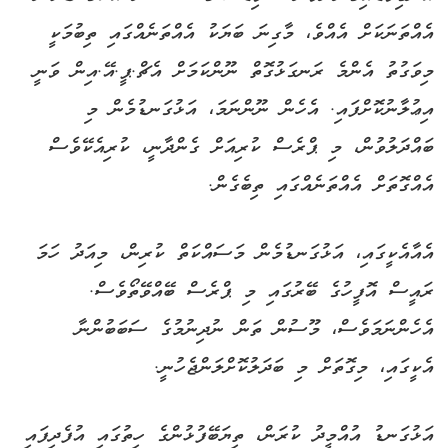
އެއްތަނަކަށް އެއްވެ، މާގިނަ ބަޔަކު އެއްތަނެއްގައި ތިބުމަކީ
މިވަގުތު އެންމެ ރަނގަޅުގޮތް ނޫންކަމަށް އެޗް.ޕީ.އޭ.އިން ވަނީ
އިޢުލާނުކޮށްފައި. އެހެން ނޫންނަމަ، އަޅުގަނޑުމެން މި
ބައްދަލުވުން، މި ޕްރެސް ކުރިއަށް ގެންދާނީ، ކުރިއެކޭވެސް
އެއްގޮތަށް އެއްތަނެއްގައި ތިބެގެން.
އެއާއެކީގައި، އަޅުގަނޑުމެން މަސައްކަތް ކުރިން، މިއަދު ހަމަ
ރައީސް އޮފީހުގެ ބޭރުގައި މި ޕްރެސް ބޭއްވޭތޯވެސް.
އެހެންނަމަވެސް، މޫސުން ތަން ނުދިނުމުގެ ސަބަބުންނާ
އެކީގައި، މިގޮތަށް މި ބަދަލުކޮށްލަންޖެހުނީ.
އަޅުގަނޑު އުއްމީދު ކުރަން، ތިޔަބޭފުޅުންގެ ހިތުގައި އުފެދިފައި