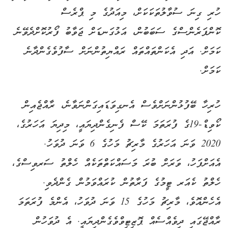
ހުރި ގިނަ ސުވާލުތަކަކަށް، މިއަދުގެ މި ޕްރެސް
ކޮންފަރެންސްގެ ސަބަބުން، އަޅުގަނޑަށް ޖަވާބު ފޯރުކޮށްދެވޭނެ
ކަމަށް. އަދި އެކަންތައްތައް ރައްޔިތުންނަށް ސާފުވެގެންދާނެ
ކަމަށް.
ހުރިހާ ބޭފުޅުންނަށްވެސް އެނގިވަޑައިގަންނަވާނެ، ރާއްޖެއިން
ކޯވިޑް-19ގެ ފުރަތަމަ ކޭސް ފެނިގެންދިޔައީ، މިދިޔަ އަހަރުގެ،
2020 ވަނަ އަހަރުގެ މާރިޗު މަހުގެ 6 ވަނަ ދުވަހު.
އެއަށްފަހު، ވަރަށް ބުރަ މަސައްކަތްތަކެއް ހެލްތު ސަރވިސްގެ،
ހެލްތު ކެއަރ ޓީމުގެ ފަރާތުން ކުރައްވަމުން ގެންދެވި.
އެހެންއޮވެ، މާރިޗު މަހުގެ 15 ވަނަ ދުވަހު، އެންމެ ފުރަތަމަ
ރާއްޖޭގައި ދިވެއްސެއް ޕޮޒިޓިވްވެގެންދިޔައީ. އެ ދުވަހުން