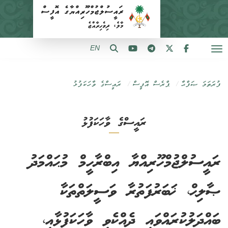
EN
ފުރަތަމަ ޞަފްޙާ
ޕްރެސް އޮފީސް
ރައީސްގެ ވާހަކަފުޅު
ރައީސްގެ ވާހަކަފުޅު
ރައީސުލްޖުމްހޫރިއްޔާ އިބްރާހީމް މުޙައްމަދު
ޞާލިޙް، ޚަބަރުފަތުރާ ވަސީލަތްތަކާ
ބައްދަލުކުރައްވައި ދެއްކެވި ވާހަކަފުޅާއި،