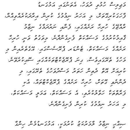
މަޖިލިސް ހުޅުވި ދުވަހު، އެތަނުގައި އަޅުގަނޑު
ފާހަގަކުރިގޮތަށް، މި އަހަރު ނިމުމުގެ ކުރިން އިރާދަކުރެއްވިއްޔާ،
ރާއްޖޭގެ ހުރިހާ ރަށެއްގައި، ފެނާއި ނަރުދަމާގެ ނިޒާމު
ޤާއިމުކުރުމުގެ މަސައްކަތް ފެށިގެންދާނެ. މިވަގުތު ވަނީ ހުރިހާ
ރަށެއްގެ މަސައްކަތް، ޓެންޑަރ ޕްރޮސެސްގައި. އޭގެތެރެއިން މި
މަހުގެ ތެރޭގައިވެސް، ގިނަ ޕްރޮޖެކްޓްތަކެއްގައި ސޮއިކުރެވޭނެ.
ކުރިއަށް އޮތް ދެތިން ހަތަރު މަސްދުވަހުގެ ތެރޭގައި، މި
ދެންނެވި ގޮތަށް، ހުރިހާ ރަށެއްގެ ޕްރޮޖެކްޓްތައް، އެކި
ފަރާތްތަކާ ހަވާލުކުރެވި، އެ މަސައްކަތް، ޢަމަލީ މަސައްކަތް،
މި އަހަރު ނިމުމުގެ ކުރިން ފެށިގެންދާނެ.
ޞިއްޙީ ނިޒާމު ލާމަރުކަޒު ކުރުމަކީ، އަޅުގަނޑުމެން ހިންގާ