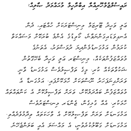
ރައީސުލްޖުމްހޫރިއްޔާ އިބްރާހީމް މުޙައްމަދު ޞާލިޙް:
ޢަލީ ވަޙީދު ޓޫރިޒަމް މިނިސްޓަރަކަށް ހުއްޓައި، ދެން
އެނގިވަޑައިގަންނަވާނެ، ކޯވިޑުގެ އެންމެ ބުރަކޮށް މަސައްކަތް
ކުރަމުން އަޅުގަނޑުމެންދިޔަ ދުވަސްވަރު، އެތަނުގެ
މުވައްޒަފުންތަކެއް، މިނިސްޓަރ ޢަލީ ވަޙީދާ ބެހޭގޮތުން
ޝަކުވާތަކެއް ކުރި. މީގެ ތަފްޞީލުވެސް އަޅުގަނޑު ވާނީ
ވަރަށްގިނަފަހަރު ނޫސްތަކަށް ހާމަކޮށްފައި. އަޅުގަނޑާ އެ
މުވައްޒަފުން ބައްދަލުކޮށް، ވަރަށް ތަފްޞީލުކޮށް އެ ކަންތައްތައް
ހާމަކުރި. އެއާ ގުޅިގެން، ޖެންޑަރ މިނސްޓަރުވެސް
އަޅުގަނޑަށް ވަރަށް ތަފްޞީލުކޮށް އެ ވާހަކަތައް ވިދާޅުވެދެއްވި.
އަޅުގަނޑަށް ގަބޫލުކުރެވުނީ، އެ މައްސަލަ އެއީ ބަލަންޖެހޭނެ