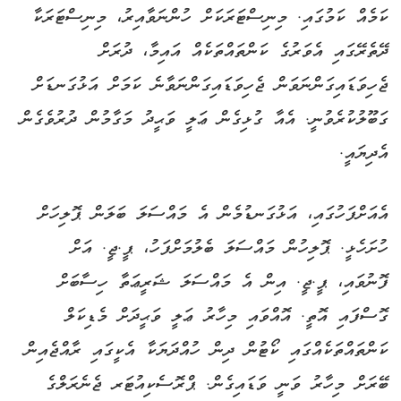
ކަމެއް ކަމުގައި. މިނިސްޓަރަކަށް ހުންނަވާއިރު، މިނިސްޓަރަކާ
ދޭތެރޭގައި އެވަރުގެ ކަންތައްތަކެއް އައިމާ، ދުރަށް
ޖެހިވަޑައިގަންނަވަން ޖެހިވަޑައިގަންނަވާނެ ކަމަށް އަޅުގަނޑަށް
ގަބޫލުކުރެވުނީ. އެއާ ގުޅިގެން ޢަލީ ވަޙީދު މަގާމުން ދުރުވެގެން
އެދިޔައީ.
އެއަށްފަހުގައި، އަޅުގަނޑުމެން އެ މައްސަލަ ބަލަން ޕޮލިހަށް
ހުށަހެޅީ. ޕޮލިހުން މައްސަލަ ބެލުމަށްފަހު، ޕީ.ޖީ. އަށް
ފޮނުވައި، ޕީ.ޖީ. އިން އެ މައްސަލަ ޝަރީޢަތާ ހިސާބަށް
ގޮސްފައި އޮތީ. އޮއްވައި މިހާރު ޢަލީ ވަޙީދަށް މެޑިކަލް
ކަންތައްތަކެއްގައި ކޯޓުން ދިން ހުއްދަޔަކާ އެކީގައި ރާއްޖެއިން
ބޭރަށް މިހާރު ވަނީ ވަޑައިގެން. ޕްރޮސެކިއުޓަރ ޖެނެރަލްގެ