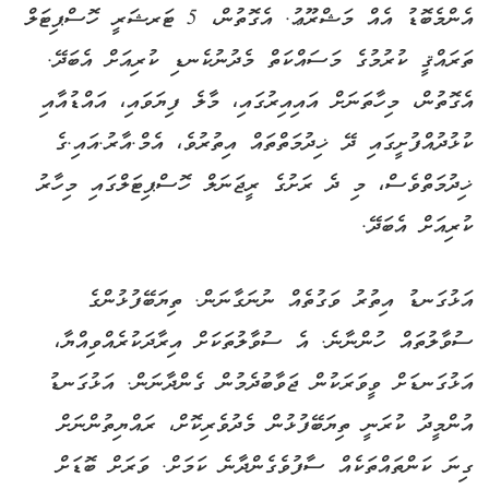
އެންމެބޮޑު އެއް މަޝްރޫޢު. އެގޮތުން، 5 ޓަރޝަރީ ހޮސްޕިޓަލް
ތަރައްޤީ ކުރުމުގެ މަސައްކަތް މެދުނުކެނޑި ކުރިއަށް އެބަދޭ.
އެގޮތުން، މިހާތަނަށް އައިއިރުގައި، މާލެ ފިޔަވައި، އައްޑުއާއި
ކުޅުދުއްފުށީގައި ދޭ ޚިދުމަތްތައް އިތުރުވެ، އެމް.އާރު.އައި.ގެ
ޚިދުމަތްވެސް، މި ދެ ރަށުގެ ރީޖަނަލް ހޮސްޕިޓަލްގައި މިހާރު
ކުރިއަށް އެބަދޭ.
އަޅުގަނޑު އިތުރު ވަގުތެއް ނުނަގާނަން. ތިޔަބޭފުޅުންގެ
ސުވާލުތައް ހުންނާނެ. އެ ސުވާލުތަކަށް އިރާދަކުރެއްވިއްޔާ،
އަޅުގަނޑަށް ވީވަރަކުން ޖަވާބުދެމުން ގެންދާނަން. އަޅުގަނޑު
އުންމީދު ކުރަނީ ތިޔަބޭފުޅުން މެދުވެރިކޮށް، ރައްޔިތުންނަށް
ގިނަ ކަންތައްތަކެއް ސާފުވެގެންދާނެ ކަމަށް. ވަރަށް ބޮޑަށް