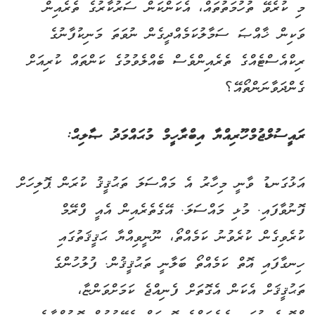
މި ކުރެވޭ ތުހުމަތުތައް، އެކަންކަން ސަރުކާރުގެ ތެރެއިން
ވަކިން ޚާއްޞަ ސަމާލުކަމެއްދީގެން ނުވަތަ މަނިކުފާނުގެ
ރިކްއެސްޓެއްގެ ތެރެއިންވެސް ބެއްލެވުމުގެ ކަންތައް ކުރިއަށް
ގެންދަވާނަންތޯއޭ؟
ރައީސުލްޖުމްހޫރިއްޔާ އިބްރާހީމް މުޙައްމަދު ޞާލިޙް:
އަޅުގަނޑު ވާނީ މިހާރު އެ މައްސަލަ ތަޙުޤީޤު ކުރަން ޕޮލިހަށް
ފޮނުވާފައި. މުޅި މައްސަލަ. އޭގެތެރެއިން އެއީ ފްރޭމް
ކުރެވިގެން ކުރެވުނު ކަމެއްތޯ، ނޫނީވިއްޔާ ޙަޤީޤަތުގައި
ހިނގާފައި އޮތް ކަމެއްތޯ ބަލާނީ ތަޙުޤީޤުން. ފުލުހުންގެ
ތަޙުޤީޤަށް އެކަން އެގޮތަށް ފެނިއްޖެ ކަމަށްވަންޏާ،