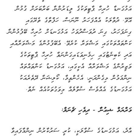
އަޅުގަނޑާ ހުރިހާ ޕާޓީތަކުގެ ލީޑަރުންނާ ބަރާބަރަށް ގުޅުން
އޮވޭ. ދުވާލަކު އެއްފަހަރު ނޫނަސް، ހަފްތާގެ ތެރޭގައި
ގިނަފަހަރު، ގިނަ ދުވަސްދުވަހު އަޅުގަނޑަށް ހުރިހާ ބޭފުޅުންނާ
ކަންތައްތަކުގައި މަޝްވަރާ ކުރެވޭ. އެބޭފުޅުންގެ މަޝްވަރާއާއި
އަދި ކެބިނެޓުގައި ހިމެނިވަޑައިގަންނަވާ ހުރިހާ ޕާޓީތަކުގެ
ވަޒީރުންގެ މަޝްވަރާއާ އެކީގައި، އަޅުގަނޑު ކަންތައްތައް
ނިންމަމުން މިގެންދަނީ. އެހެންވީމާ، ކޯލިޝަނާ ދޭތެރެއަކު
އަޅުގަނޑުގެ އެއްވެސް ސުވާލެއް މިވަގުތަކުއެއް ނެތް.
މަރްޔަމް ޝިއުނާ - ދިވެހި ޗެނަލް:
އާދެ، އަޅުގަނޑުގެ ސުވާލަކީ، ކުރީ ސަރުކާރުން ނިންމާފައިވާ