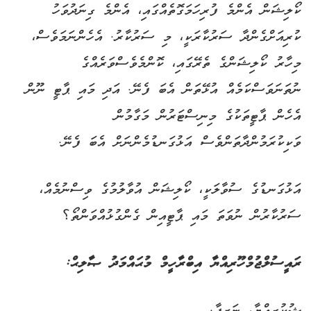
ކޯލިޝަން އެންމެ ފުރިހަމަގޮތެއްގައި، އެންމެ ގިނަދުވަހު
ކުރިއަށްގެންދާ ސަރުކާރަކީ، މި ސަރުކާރު. އެހެންނަމަވެސް،
މިހާރު ކޯލިޝަންގެ ތެރޭގައި، ކޮންމެވެސްވަރެއްގެ
ނުތަނަވަސްކަމެއް އުޅޭތަން އެބަ ފެނޭ. އަދި މައި ޕާޓީ ނޫން
އެހެން ޕާޓީތަކުގެ މިނިސްޓަރުން މަގާމުން
ވަކިކުރަމުންދާތަންވެސް އަޅުގަނޑުމެންނަށް އެބަ ފެނޭ.
އަޅުގަނޑުގެ ސުވާލަކީ، ކޯލިޝަން އުވާލުމުގެ ވިސްނުމެއް،
ސަރުކާރުން ނުވަތަ މައި ޕާޓީއިން ގެންގުޅުއްވަންތޯ؟
ރައީސުލްޖުމްހޫރިއްޔާ އިބްރާހީމް މުޙައްމަދު ޞާލިޙް:
ޝުކުރިއްޔާ، ނަޒީފާ.