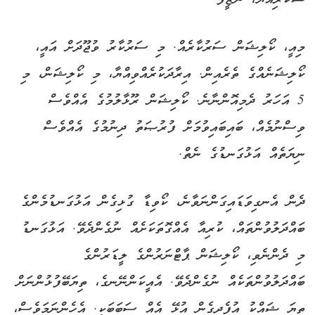
މިއީ، ކޯލިޝަން ސަރުކާރެއް. މި ސަރުކާރު ވުޖޫދަށް އައީ،
ކޯލިޝަނެއްގެ ތެރެއިން. އިރާދަކުރެއްވިއްޔާ، މި ކޯލިޝަން، މި
5 އަހަރު ދެމިއޮންނާނެ. ކޯލިޝަން ރޫޅާލުމުގެ އެއްވެސް
ވިސްނުމެއް، ބައިބައިވުމަށް ފުރުޞަތު ދިނުމުގެ އެއްވެސް
ނިޔަތެއް އަޅުގަނޑުގެ ނެތް.
ދެން އެނގިވަޑައިގަންނަވާނެ، ކޯވިޑާ ގުޅިގެން އަޅުގަނޑުމެންގެ
ބައްދަލުވުންތައް، ކުރިއާ އެއްގޮތަކަށެއް ނުގެންދެވޭ. އަޅުގަނޑު
މި ދެންނެވި، ކޯލިޝަން ޕާޓްނަރުންގެ ލީޑަރުންގެ
ބައްދަލުވުންތަކެއް ނުގެންދެވޭ. އެއީކަންނޭނގެ، ތިޔަބޭފުޅުންނަށް
ތިޔަ ޝައްކު އުފެދިގެން އުޅޭ އެއް ސަބަބަކީ. އެހެންނަމަވެސް،