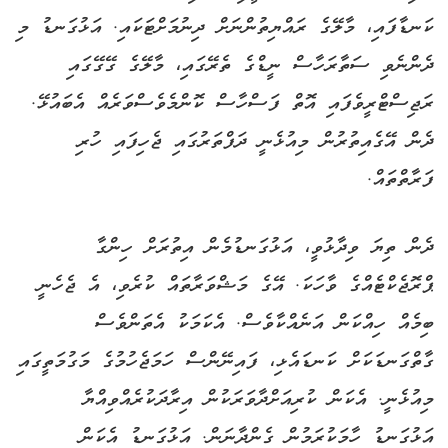
ކަނޑާފައި، މާލޭގެ ރައްޔިތުންނަށް ދިނުމަށްޓަކައި. އަޅުގަނޑު މި
ދެންނެވި ސަތާރަހާސް ނީޑްގެ ތެރޭގައި، މާލޭގެ ގޭގޭގައި
ރަޖިސްޓްރީވެފައި އޮތް ފަސްހާސް ކޮންމެވެސްވަރެއް އެބައުޅޭ.
ދެން އޭގެއިތުރުން މިއުޅެނީ ދަފްތަރުގައި ޖެހިފައި ހުރި
ފަރާތްތައް.
ދެން ތިޔަ ވިދާޅުވީ، އަޅުގަނޑުމެން އިތުރަށް ހިންގާ
ޕްރޮޖެކްޓެއްގެ ވާހަކަ. އޭގެ މަޝްވަރާތައް ކުރެވި، އެ ޖެހެނީ
ބިމެއް ހިއްކަން އަނެއްކާވެސް. އެކަމަކު އެތަންވެސް
ގާތްގަނޑަކަށް ކަނޑައެޅި، ފައިނޭންސް ހަމަޖެހުމުގެ މަގުމަތީގައި
މިއުޅެނީ. އެކަން ކުރިއަށްދާވަރަކުން އިރާދަކުރެއްވިއްޔާ
އަޅުގަނޑު ހާމަކުރަމުން ގެންދާނަން. އަޅުގަނޑު އެކަން