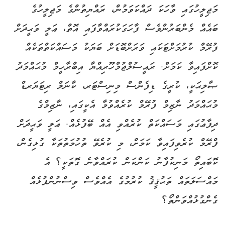
މަޖިލީހުގައި ވާހަކަ ދައްކަވަމުން، ރައްޔިތުންގެ މަޖިލީހުގެ
ބައެއް މެންބަރުންވެސް ފާހަގަކުރައްވާފައި އޮތް، ޢަލީ ވަޙީދަށް
ފުރޭމް ކުރުމަށްޓަކައި ވަރަށްބޮޑަށް ބަޔަކު މަސައްކަތްތަކެއް
ކޮށްފައިވާ ކަމަށް. ރައީސުލްޖުމްހޫރިއްޔާ އިބްރާހީމް މުޙައްމަދު
ޞާލިޙަކީ، ކުރީގެ ޑިފެންސް މިނިސްޓަރ، ކާނަލް ރިޓަޔަރޑް
މުޙައްމަދު ނާޒިމް ފުރޭމް ކުރެއްވުމާ އެކީގައި، ނާޒިމްގެ
ދިފާޢުގައި މަސައްކަތް ކުރެއްވި އެއް ބޭފުޅެއް. ޢަލީ ވަޙީދަށް
ފްރޭމް ކުރެވިފައިވާ ކަމަށް، މި ކުރެވޭ ތުހުމަތުތަކާ ގުޅިގެން،
ކޮބައިތޯ މަނިކުފާނު ކަންކަން ކުރައްވާނެ ގޮތަކީ؟ އެ
މައްސަލަތައް ތަޙުޤީޤު ކުރުމުގެ އެއްވެސް ވިސްނުންފުޅެއް
ގެންގުޅުއްވަންތޯ؟