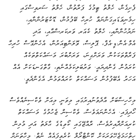
ފެށިގެން، ހެލްތު ޓީމުގެ ފަރާތުން، ހެލްތު ސަރވިސްގައި
ހިމެނިވަޑައިގަންނަވާ ހުރިހާ ބޭފުޅުން، ޑޮކްޓަރުންނާއި،
ނަރުހުންނާއި، ހެލްތު ކެއަރ ވަރކަރސްއާއި، އަދި
އެމް.އެން.ޑީ.އެފް، ޕޮލިސް، ވޮލަންޓިއަރުން، އެހެންގޮސް ހުރިހާ
ފަރާތްތަކަކުން ވަރަށްގިނަ، ވަރަށްބުރަ މަސައްކަތްތަކެއް
ކުރަމުން ގެންދިޔައީ. ވަރުބަލިކަމެއްނެތި، ގާތްގަނޑަކަށް އެއް
އަހަރު އެބޭފުޅުން މަސައްކަތް ކުރައްވަމުން އެގެންދެވީ.
މިހާހިސާބަށް އާދެވުނުއިރުގައި މިވަނީ މިއަށް ވެކްސިނެއްވެސް
ހޯދިފައި. އެހެންނަމަވެސް، ވެކްސިން ޖެހުމުގެ މަސައްކަތް
ކުރިއަށްދާއިރުވެސް، ރާއްޖޭގައި ކޯވިޑުގެ ޙާލަތު އަދި މުޅިން
ހިތްހަމަޖެހޭވަރަކަށް ކޮންޓްރޯލް ކުރެވިފައެއް ނެތް. މިހާތަނަށް