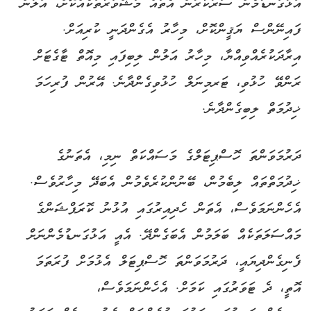
އަޅުގަނޑުމެން ސަރުކާރުން އެތައް މަޝްވަރާތަކެއްކޮށް، އަލުން
ފައިނޭންސް ޔަޤީންކޮށް، މިހާރު އެގެންދަނީ ކުރިއަށް.
އިރާދަކުރެއްވިއްޔާ، މިހާރު އަލުން ލިބިފައި މިއޮތް ޓާގެޓަށް
ރަންވޭ ހުޅުވި، ޓަރމިނަލް ހުޅުވިގެންދާނެ. އޭރުން ފުރިހަމަ
ޚިދުމަތް ލިބިގެންދާނެ.
ދަރުމަވަންތަ ހޮސްޕިޓަލްގެ މަސައްކަތް ނިމި، އެތަނުގެ
ޚިދުމަތްތައް ލިބެމުން، ބޭނުންކުރެވެމުން އެބަދޭ މިހާރުވެސް.
އެހެންނަމަވެސް، އެތަން ހެދިއިރުގައި އުޅުނު ކޮރަޕްޝަންގެ
މައްސަލަތަކެއް ބަލަމުން އެބަގެންދޭ. އެއީ އަޅުގަނޑުމެންނަށް
ފެނިގެންދިޔައީ، ދަރުމަވަންތަ ހޮސްޕިޓަލް އެޅުމަށް ފުރަތަމަ
އޮތީ، ދެ ޓަވަރުގައި ކަމަށް. އެހެންނަމަވެސް،