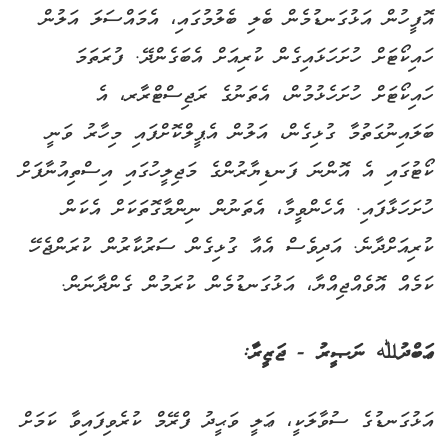
އޮފީހުން އަޅުގަނޑުމެން ބެލި ބެލުމުގައި، އެމައްސަލަ އަލުން
ހައިކޯޓަށް ހުށަހަޅައިގެން ކުރިއަށް އެބަގެންދޭ. ފުރަތަމަ
ހައިކޯޓަށް ހުށަހެޅުމުން، އެތަނުގެ ރަޖިސްޓްރާރ، އެ
ބަލައިނުގަތުމާ ގުޅިގެން، އަލުން އެޕީލްކޮށްފައި މިހާރު ވަނީ
ކޯޓުގައި އެ އޮންނަ ފަނޑިޔާރުންގެ މަޖިލީހުގައި އިސްތިއުނާފަށް
ހުށަހަޅާފައި. އެހެންވީމާ، އެތަނުން ނިންމާގޮތަކަށް އެކަން
ކުރިއަށްދާނެ. އަދިވެސް އެއާ ގުޅިގެން ސަރުކާރުން ކުރަންޖެހޭ
ކަމެއް އޮވެއްޖިއްޔާ، އަޅުގަނޑުމެން ކުރަމުން ގެންދާނަން.
ޢަބްދުﷲ ނަޞީރު - ޖަޒީރާ:
އަޅުގަނޑުގެ ސުވާލަކީ، ޢަލީ ވަޙީދު ފްރޭމް ކުރެވިފައިވާ ކަމަށް