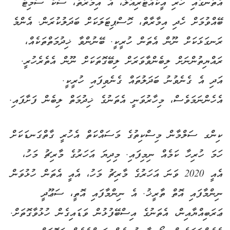
އެތާނގައި ހުރި އީކްއެޓޯރިއަލް، އެ އިމާރާތް، ސާކް ސަމިޓް
ބޭއްވުމަށް ހެދި އިމާރާތް، ހޮސްޕިޓަލަކަށް ބަދަލުކުރަން. އެންމެ
ރަނގަޅަކަށް ނޫން އެތަން ހުރީކީ. ބޭނުންވާ ޚިދުމަތްތަކެއް،
ރައްޔިތުންނަށް ލިބެންވާވަރަށް ލިބޭގޮތަކަށް ނޫން އެތެރެހުރީ.
އަދި އެ ގެނެވުނު ބަދަލުތައް ގެނެވިފައި ހުރީކީ.
އެހެންނަމަވެސް، މިހާރުވަނީ އެތަނުގެ ޚިދުމަތް ލިބެން ފަށާފައި.
ކިންގ ސަލްމާން މިސްކިތުގެ މަސައްކަތް އެހުރީ ގާތްގަނޑަކަށް
ހަމަ ހުރިހާ ކަމެއް ނިމިފައި. މިދިޔަ އަހަރުގެ މާރިޗު މަހު،
އެއީ 2020 ވަނަ އަހަރުގެ މާރިޗު މަހު، އެއީ އެތަން ހުޅުވަން
ނިންމާފައި އޮތް ތާރީޚު. އެ ނިންމާފައި އޮތީ، ސަޢޫދީ
ޢަރަބިއްޔާއިން، އެތަނުގެ އިސްބޭފުޅުން ވަޑައިގެން ހުޅުވާގޮތަށް.