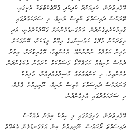
އޭގެއިތުރުން، ކުރިއަށްދާ ކުދިކުދި ޕްރޮޖެކްޓްތަކާ އެކީގައި،
ތޭރަހާސް ދުއިސައްތަ ބާވީސް ޔުނިޓް، މި ސަރަޙައްދުގައި
ޤާއިމުކުރެވިގެންދާނެ. އަޅުގަނޑުމެންނަށް ގަބޫލުކުރެވެނީ، އަދި
މިވަރަކުން މާލޭގެ ހައުސިންގގެ މިއޮތް ލީޑަކަށް، ބޭނުމަކަށް
މުޅިން ޙައްލެއް ނާންނާނެއޭ. އެހެންވީމާ، އޭގެއިތުރަށް، އިތުރު
ދެހާސް ޔުނިޓެއް ހަމަޖެހޭތޯ މަސައްކަތް ކުރަމުން އެބަގެންދަން.
އެހެންވީމާ، މި ކަންތައްތައް ހާސިލުވެއްޖިއްޔާ، މުޅިއެކު
ފަނަރަހާސް ދުއިސައްތަ ބާވީސް ޔުނިޓް، ނޫނީވިއްޔާ ފްލެޓް،
މި ސަރަޙައްދުގައި އެޅިގެންދާނެ.
އޭގެއިތުރުން، ގުޅިފަޅުގައި މި ހިއްކާ ބިމުން އެއްހާސް
ދުއިސައްތަ ރޯހައުސް، ނޫނީވިއްޔާ ބިން އަޅުގަނޑުމެން އެބައޮތް