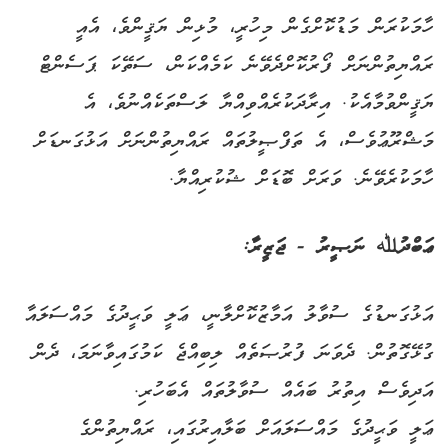
ހާމަކުރަން މަޑުކޮށްގެން މިހުރީ، މުޅިން ޔަޤީންވެ، އެއީ
ރައްޔިތުންނަށް ފޯރުކޮށްދެވޭނެ ކަމެއްކަން، ސަތޭކަ ޕަސެންޓް
ޔަޤީންވުމާއެކު. އިރާދަކުރެއްވިއްޔާ ލަސްތަކެއްނުވެ، އެ
މަޝްރޫޢުވެސް، އެ ތަފްޞީލުތައް ރައްޔިތުންނަށް އަޅުގަނޑަށް
ހާމަކުރެވޭނެ. ވަރަށް ބޮޑަށް ޝުކުރިއްޔާ.
ޢަބްދުﷲ ނަޞީރު - ޖަޒީރާ:
އަޅުގަނޑުގެ ސުވާލު އަމާޒުކޮށްލާނީ، ޢަލީ ވަޙީދުގެ މައްސަލައާ
ގުޅޭގޮތުން. ދެވަނަ ފުރުޞަތެއް ލިބިއްޖެ ކަމުގައިވާނަމަ، ދެން
އަދިވެސް އިތުރު ބައެއް ސުވާލުތައް އެބަހުރި.
ޢަލީ ވަޙީދުގެ މައްސަލައަށް ބަލާއިރުގައި، ރައްޔިތުންގެ