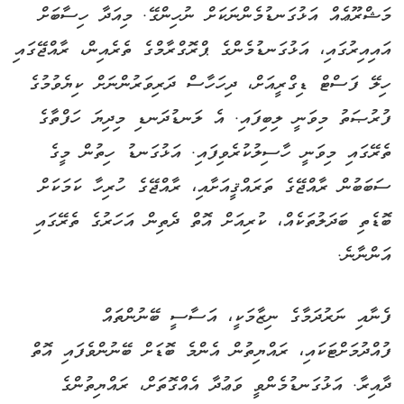
މަޝްރޫޢެއް އަޅުގަނޑުމެންނަކަށް ނުހިންގޭ. މިއަދާ ހިސާބަށް
އައިއިރުގައި، އަޅުގަނޑުމެންގެ ޕްރޮގްރާމްގެ ތެރެއިން، ރާއްޖޭގައި
ހިލޭ ފަސްޓް ޑިގްރީއަށް، ދިހަހާސް ދަރިވަރުންނަށް ކިޔެވުމުގެ
ފުރުޞަތު މިވަނީ ލިބިފައި. އެ ލަނޑުދަނޑި މިދިޔަ ހަފްތާގެ
ތެރޭގައި މިވަނީ ހާސިލުކުރެވިފައި. އަޅުގަނޑު ހިތުން މީގެ
ސަބަބުން ރާއްޖޭގެ ތަރައްޤީއަށާއި، ރާއްޖޭގެ ހުރިހާ ކަމަކަށް
ބޮޑެތި ބަދަލުތަކެއް، ކުރިއަށް އޮތް ދެތިން އަހަރުގެ ތެރޭގައި
އަންނާނެ.
ފެނާއި ނަރުދަމާގެ ނިޒާމަކީ، އަސާސީ ބޭނުންތައް
ފުއްދުމަށްޓަކައި، ރައްޔިތުން އެންމެ ބޮޑަށް ބޭނުންވެފައި އޮތް
ދާއިރާ. އަޅުގަނޑުމެންވީ ވަޢުދާ އެއްގޮތަށް، ރައްޔިތުންގެ