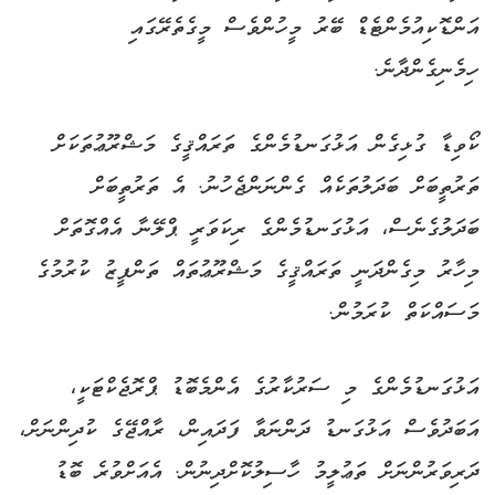
އަންޑޮކިއުމެންޓެޑް ބޭރު މީހުންވެސް މީގެތެރޭގައި
ހިމެނިގެންދާނެ.
ކޯވިޑާ ގުޅިގެން އަޅުގަނޑުމެންގެ ތަރައްޤީގެ މަޝްރޫޢުތަކަށް
ތަރުތީބަށް ބަދަލުތަކެއް ގެންނަންޖެހުނު. އެ ތަރުތީބަށް
ބަދަލުގެނެސް، އަޅުގަނޑުމެންގެ ރިކަވަރީ ޕްލޭނާ އެއްގޮތަށް
މިހާރު މިގެންދަނީ ތަރައްޤީގެ މަޝްރޫޢުތައް ތަންފީޒު ކުރުމުގެ
މަސައްކަތް ކުރަމުން.
އަޅުގަނޑުމެންގެ މި ސަރުކާރުގެ އެންމެބޮޑު ޕްރޮޖެކްޓަކީ،
އަބަދުވެސް އަޅުގަނޑު ދަންނަވާ ފަދައިން، ރާއްޖޭގެ ކުދިންނަށް،
ދަރިވަރުންނަށް ތަޢުލީމު ހާސިލުކޮށްދިނުން. އެއަށްވުރެ ބޮޑު