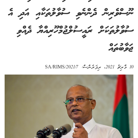
ނޫސްވެރިން ދެންނެވި ސުވާލުތަކާއި އަދި އެ
ސުވާލުތަކަށް ރައީސުލްޖުމްހޫރިއްޔާ ދެއްވި
ޖަވާބުތައް
10 މާރިޗު 2021
، ރިފަރެންސް:
SA/RIMS/2021/7