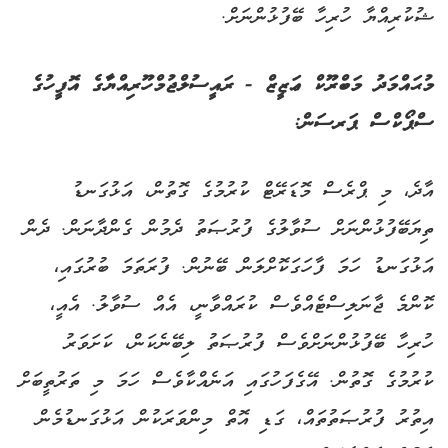
ޝުކުރިއްޔާ ހުރިހާ ބޭފުޅުންނަށް.
މުޙައްމަދު މަބްރޫކް ޢަޒީޒް - ރައީސުލްޖުމްހޫރިއްޔާގެ އޮފީހުގެ
ސްޕޯކްސް ޕަރސަން:
އާދެ، މި ޕްރެސް މޮޑަރޭޓް ކުރުމުގެ ގޮތުން، އަޅުގަނޑު
ތިޔަބޭފުޅުންނަށް ސުވާލުގެ ފުރުޞަތު ދެމުން ގެންދާނަން. ދެން
އަޅުގަނޑު ހަމަ ފާހަގަކޮށްލަން ބޭނުން. ފުރަތަމަ ބުރުގައި،
ކޮންމެ ޖާނަލިސްޓެއްވެސް ކުރައްވާނީ، އެއް ސުވާލު. އެއީ،
ހުރިހާ ބޭފުޅުންނަށްވެސް ފުރުޞަތު ލިބޭނެކަން، ކަށަވަރު
ކުރުމުގެ ގޮތުން. އޭގެފަހުގައި އަނެއްކާވެސް ހަމަ މި ތަރުތީބަށް
އިތުރު ފުރުޞަތުތައް، ގަޑި އޮތް މިންވަރަކުން އަޅުގަނޑުމެން