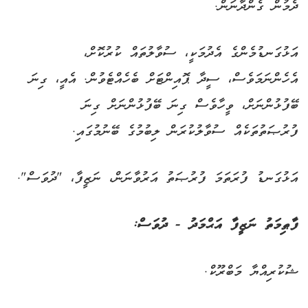
ދެމުން ގެންދާނަން.
އަޅުގަނޑުމެންގެ އެދުމަކީ، ސުވާލުތައް ކުރުކޮށް،
އެހެންނަމަވެސް، ސީދާ ޕޮއިންޓަށް ބެހެއްޓެވުން. އެއީ، ގިނަ
ބޭފުޅުންނަށް، ވީހާވެސް ގިނަ ބޭފުޅުންނަށް ގިނަ
ފުރުޞަތުތަކެއް ސުވާލުކުރަން ލިބުމުގެ ބޭނުމުގައި.
އަޅުގަނޑު ފުރަތަމަ ފުރުޞަތު އަރުވާނަން، ނަޒީފާ، "ދުވަސް".
ފާޠިމަތު ނަޒީފާ އަޙްމަދު - ދުވަސް:
ޝުކުރިއްޔާ މަބްރޫކް.