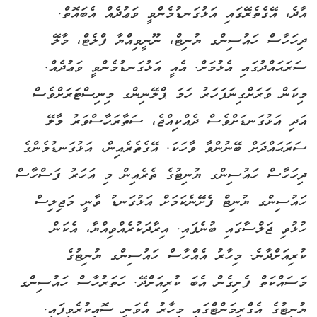
އާދެ، އޭގެތެރޭގައި އަޅުގަނޑުމެންވީ ވަޢުދެއް އެބައޮތް.
ދިހަހާސް ހައުސިންގ ޔުނިޓް، ނޫނީވިއްޔާ ފްލެޓް، މާލޭ
ސަރަޙައްދުގައި އެޅުމަށް. އެއީ އަޅުގަނޑުމެންވީ ވަޢުދެއް.
މިކަން ވަރަށްގިނަފަހަރު ހަމަ ޕްލޭނިންގ މިނިސްޓަރަށްވެސް
އަދި އަޅުގަނޑަށްވެސް ދެއްކިއްޖެ، ސަތާރަހާސްވަރު މާލޭ
ސަރަޙައްދަށް ބޭނުންވާ ވާހަކަ. އޭގެތެރެއިން، އަޅުގަނޑުމެންގެ
ދިހަހާސް ހައުސިންގ ޔުނިޓުގެ ތެރެއިން މި އަހަރު ފަސްހާސް
ހައުސިންގ ޔުނިޓް ފެށޭނެކަމަށް އަޅުގަނޑު ވާނީ މަޖިލިސް
ހުޅުވި ޖަލްސާގައި ބުނެފައި. އިރާދަކުރެއްވިއްޔާ، އެކަން
ކުރިއަށްދާނެ. މިހާރު އެއްހާސް ހައުސިންގ ޔުނިޓުގެ
މަސައްކަތް ފެށިގެން އެބަ ކުރިއަށްދޭ. ހަތަރުހާސް ހައުސިންގ
ޔުނިޓުގެ އެގްރީމަންޓްގައި މިހާރު އެވަނީ ސޮއިކުރެވިފައި.