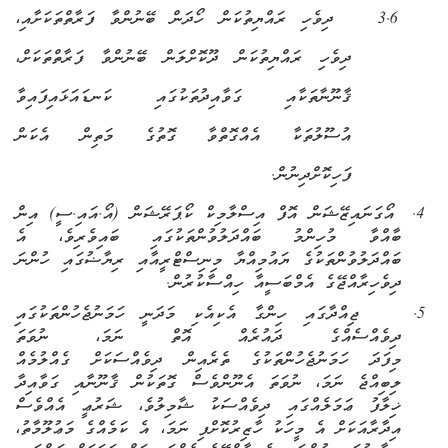
3.6 ދިވެހި ރައްޔިތ
ުކަން ހޯދަން ބޭނުންވާ ފަރާތްތަކަށާއި
،
ދިވެހި ރައްޔިތުކަން ދޫކޮށްލަން ބޭނުންވާ ފަރާތްތަކަށް،
ޤާނޫނާތަކާއި ގަވާއިދުތަކުގައި ކަނޑައަޅައިފައިވާ
އުސޫލުތަކާ އެއްގޮތްވާ ގޮތުގެ މަތިން އެކަން
ފަހިކޮށްދިނުން.
4.
އޯގަނައިޒޭޝަން އޮފް އިސްލާމިކް ކޯޕަރޭޝަން (އޯ.އައި.ސީ) އިން
ބާއްވާ މުހިންމު ބައްދަލުވުންތަކުގައި ބައިވެރިވެ، އެ
ބައްދަލުވުންތަކުގެ ޔައުމިއްޔާ މިނިސްޓްރީއާއި ރިޔާޟުގައި ހުންނަ
ދިވެހިރާއްޖޭގެ އެމްބަސީއާ ހިއްސާކުރުން.
5.
ޖިއްދާގައި ހިންގާ އެކިއެކި މަދަނީ ހަމަނުޖެހުންތަކުގައި
ދިވެއްސެއްގެ ދައުރެއް އޮތް ނަމަ، ނުވަތަ
މިފަދަ ހަމަނުޖެހުންތަކުގެ ތެރެއިން ދިވެއްސަކަށް ގެއްލުމެއް
ލިބިއްޖެ ނަމަ، ނުވަތަ އެނޫންވެސް ގޮތަކުން ޤާނޫނާއި ގަވާއިދާ
ޚިލާފު ޢަމަލެއްގައި ދިވެއްސަކު ޝާމިލުވެ، ޝަރުޢީ އެއްވެސް
އިދާރާއަކަށް އެ މީހަކު ހާޒިރުކޮށްފި ނަމަ
،
އެ ކަމެއްގެ މަޢުލޫމާތު
،