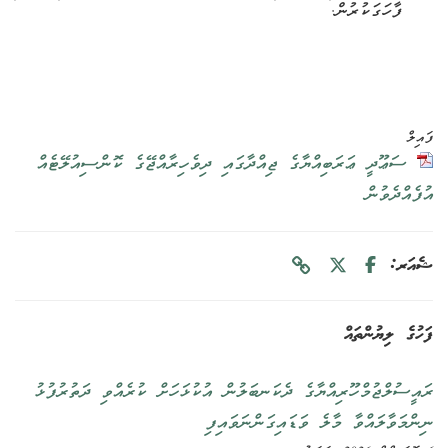
ފާހަގަކުރުން.
ފައިލް
ސަޢޫދީ ޢަރަބިއްޔާގެ ޖިއްދާގައި ދިވެހިރާއްޖޭގެ ކޮންސިއުލޭޓެއް
އުފެއްދެވުން
ޝެއަރ:
ފަހުގެ ލިޔުންތައް
ރައީސުލްޖުމްހޫރިއްޔާގެ ދެކަނބަލުން އުކުޅަހަށް ކުރެއްވި ދަތުރުފުޅު
ނިންމަވާލައްވާ މާލެ ވަޑައިގަންނަވައިފި