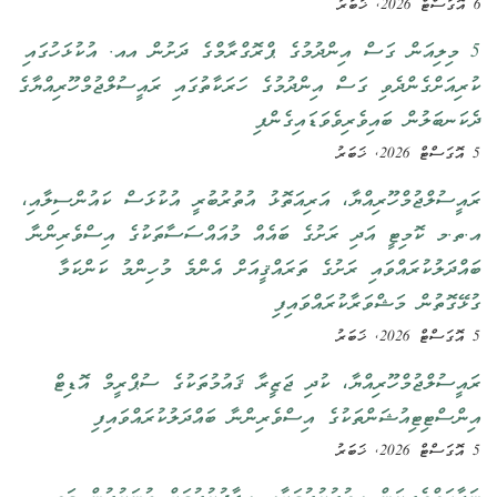
6 އޮގަސްޓް 2026, ޚަބަރު
5 މިލިއަން ގަސް އިންދުމުގެ ޕްރޮގްރާމްގެ ދަށުން އއ. އުކުޅަހުގައި
ކުރިއަށްގެންދެވި ގަސް އިންދުމުގެ ހަރަކާތުގައި ރައީސުލްޖުމްހޫރިއްޔާގެ
ދެކަނބަލުން ބައިވެރިވެވަޑައިގެންފި
5 އޮގަސްޓް 2026, ޚަބަރު
ރައީސުލްޖުމްހޫރިއްޔާ، އަރިއަތޮޅު އުތުރުބުރީ އުކުޅަސް ކައުންސިލާއި،
އ.ތ.މ ކޮމިޓީ އަދި ރަށުގެ ބައެއް މުއައްސަސާތަކުގެ އިސްވެރިންނާ
ބައްދަލުކުރައްވައި ރަށުގެ ތަރައްޤީއަށް އެންމެ މުހިންމު ކަންކަމާ
ގުޅޭގޮތުން މަޝްވަރާކުރައްވައިފި
5 އޮގަސްޓް 2026, ޚަބަރު
ރައީސުލްޖުމްހޫރިއްޔާ، ކުދި ޖަޒީރާ ޤައުމުތަކުގެ ސުޕްރީމް އޮޑިޓް
އިންސްޓިޓިއުޝަންތަކުގެ އިސްވެރިންނާ ބައްދަލުކުރައްވައިފި
5 އޮގަސްޓް 2026, ޚަބަރު