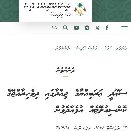
EN
ފުރަތަމަ ޞަފްޙާ
ޕްރެސް އޮފީސް
ދެންނެވުން
ދެންނެވުން
ސަޢޫދީ ޢަރަބިއްޔާގެ ޖިއްދާގައި ދިވެހިރާއްޖޭގެ
ކޮންސިއުލޭޓެއް އުފެއްދެވުން
27 އޮގަސްޓް 2019
، ރިފަރެންސް:
2019/14