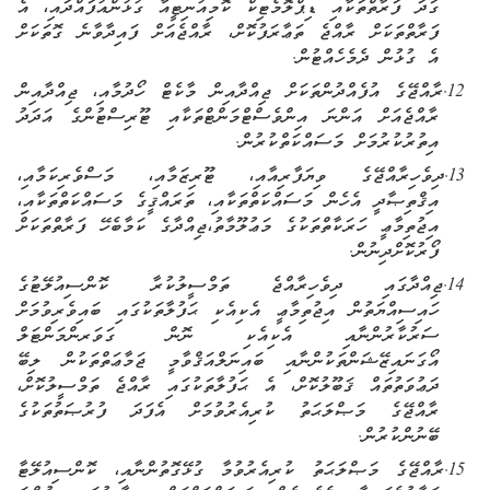
ގަދަ ފަރާތްތަކާއި ޑިޕްލޮމެޓިކް ކޮމިއުނިޓީއާ ގުޅުންއުފައްދައި
،
އެ
ފަރާތްތަކަށް ރާއްޖެ ތަޢާރަފުކޮށް
،
ރާއްޖެއަށް ފައިދާވާނެ ގޮތަކަށް
އެ ގުޅުން ދެމެހެއްޓުން.
12.
ރާއްޖޭގެ އުފެއްދުންތަކަށް ޖިއްދާއިން މާކެޓް ހޯދުމާއި
،
ޖިއްދާއިން
ރާއްޖެއަށް އަންނަ އިންވެސްޓްމަންޓްތަކާއި ޓޫރިސްޓުންގެ އަދަދު
އިތުރުކުރުމަށް މަސައްކަތްކުރުން.
13.
ދިވެހިރާއްޖޭގެ ވިޔަފާރިއާއި، ޓޫރިޒަމާއި، މަސްވެރިކަމާއި،
އިޤްތިޞާދީ އެހެން މަސައްކަތްތަކާއި، ތަރައްޤީގެ މަސައްކަތްތަކާއި،
އިޖުތިމާޢީ ހަރަކާތްތަކުގެ މަޢުލޫމާތު
،
ޖިއްދާގެ ކަމާބެހޭ ފަރާތްތަކަށް
ފޯރުކޮށްދިނުން.
14.
ޖިއްދާގައި ދިވެހިރާއްޖެ ތަމްސީލުކުރާ ކޮންސިއުލޭޓުގެ
ހައިސިއްޔަތުން އިޖުތިމާޢީ އެކިއެކި ޙަފުލާތަކުގައި ބައިވެރިވުމަށް
ސަރުކާރުންނާއި އެކިއެކި ނޮން ގަވަރންމަންޓަލް
އޯގަނައިޒޭޝަންތަކުންނާއި ބައިނަލްއަޤްވާމީ ޖަމާޢަތްތަކުން ލިބޭ
ދަޢުވަތުތައް ޤަބޫލުކޮށް
،
އެ ޙަފުލާތަކުގައި ރާއްޖެ ތަމްސީލުކޮށް
،
ރާއްޖޭގެ މަޞްލަޙަތު ކުރިއެރުވުމަށް އެފަދަ ފުރުޞަތުތަކުގެ
ބޭނުންކުރުން.
15.
ރާއްޖޭގެ މަޞްލަޙަތު ކުރިއެރުވުމާ ގުޅޭގޮތުންނާއި
،
ކޮންސިއުލޭޓާ