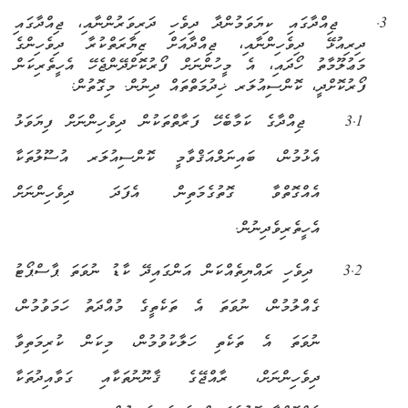
3.
ޖިއްދާގައި ކިޔަވަމުންދާ ދިވެހި ދަރިވަރުންނާއި، ޖިއްދާގައި
ދިރިއުޅޭ ދިވެހިންނާއި، ޖިއްދާއަށް ޒިޔާރަތްކުރާ ދިވެހިންގެ
މަޢުލޫމާތު ހޯދައި، އެ މީހުންނަށް ފޯރުކޮށްދޭންޖެހޭ އެހީތެރިކަން
ފޯރުކޮށްދީ
،
ކޮންސިއުލަރ ޚިދުމަތްތައް ދިނުން. މިގޮތުން:
3.1
ޖިއްދާގެ ކަމާބެހޭ ފަރާތްތަކުން ދ
ިވެހިންނަށް ފިޔަވަޅު
އެޅުމުން
،
ބައިނަލްއަޤްވާމީ ކޮންސިއުލަރ އުސޫލުތަކާ
އެއްގޮތްވާ ގޮތުގެމަތިން އެފަދަ ދިވެހިންނަށް
އެހީތެރިވެދިނުން.
3.2
ދިވެހި ރައްޔިތެއްކަން އަންގައިދޭ ކާޑު ނުވަތަ ޕާސްޕޯޓު
ގެއްލުމުން، ނުވަތަ އެ ތަކެތީގެ މުއްދަތު ހަމަވުމުން،
ނުވަތަ އެ ތަކެތި ހަލާކުވުމުން
،
މިކަން ކުރިމަތިވާ
ދިވެހިންނަށް
،
ރާއްޖޭގެ ޤާނޫނުތަކާއި ގަވާއިދުތަކާ