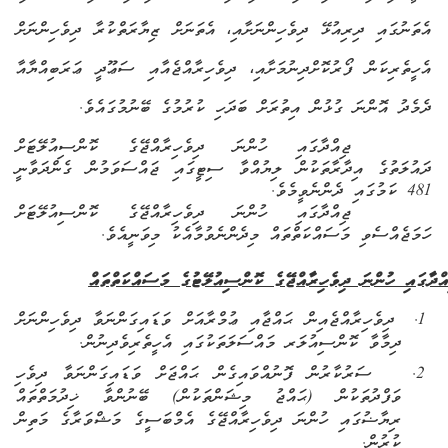
އެ
ތަނުގައި ދިރިއުޅޭ ދިވެހިންނަށާއި، އެ
ތަނަށް ޒިޔާރަތްކުރާ ދިވެހިންނަށް
އެހީތެރިކަން ފޯރުކޮށްދިނުމަށާއި
،
ދިވެހިރާއްޖެއާއި ސަޢޫދީ ޢަރަބިއްޔާއާ
ދެމެދު އޮންނަ ގުޅުން އިތުރަށް ބަދަހި ކުރުމުގެ ބޭނުމުގައެވެ.
ޖިއްދާގައި ހުންނަ ދިވެހިރާއްޖޭގެ ކޮންސިއުލޭޓަށް
ދައުލަތުގެ އިދާރާތަކުން ލިޔުއްވާ ސިޓީގައި ޖައްސަވަމުން ގެންދަވާނީ
481 ކަމުގައި ދެންނެވީމެވެ.
ޖިއްދާގައި ހުންނަ ދިވެހިރާއްޖޭގެ ކޮންސިއުލޭޓަށް
ހަމަޖެއްސެވި މަސައްކަތްތައް
މި
ދެންނެވުމާއެކު މިވަނީއެވެ.
އްދާގައި ހުންނަ ދިވެހިރާއްޖޭގެ ކޮންސިއުލޭޓުގެ މަސައްކަތްތައް
1.
ދިވެހިރާއްޖެއިން ޙައްޖާއި ޢުމްރާއަށް ވަޑައިގަންނަވާ ދިވެހިންނަށް
ދިމާވާ ކޮންސިއުލަރ މައްސަލަތަކުގައި އެހީތެރިވެދިނުން.
2.
ސަރުކާރުން ފޮނުއްވައިގެން ޙައްޖަށް ވަޑައިގަންނަވާ ދިވެހި
ވަފްދުތަކުން (ޙައްޖު މިޝަންތަކުން) ބޭނުންވާ ޚިދުމަތްތައް
ރިޔާޟުގައި ހުންނަ ދިވެހިރާއްޖޭގެ އެމްބަސީގެ މަޝްވަރާގެ މަތިން
ކުރުން
.