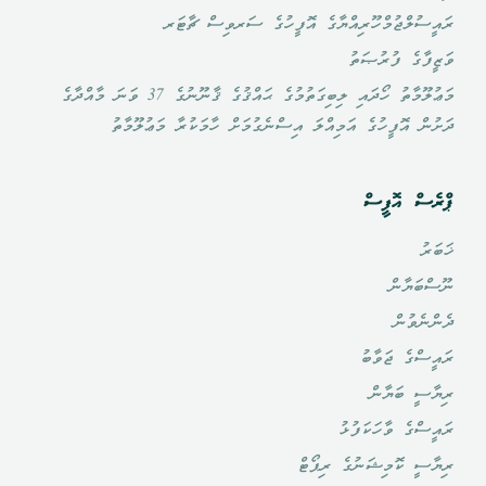
ރައީސުލްޖުމްހޫރިއްޔާގެ އޮފީހުގެ ސަރވިސް ޗާޓަރ
ވަޒީފާގެ ފުރުޞަތު
މަޢުލޫމާތު ހޯދައި ލިބިގަތުމުގެ ޙައްޤުގެ ޤާނޫނުގެ 37 ވަނަ މާއްދާގެ
ދަށުން އޮފީހުގެ އަމިއްލަ އިސްނެގުމަށް ހާމަކުރާ މަޢުލޫމާތު
ޕްރެސް އޮފީސް
ޚަބަރު
ނޫސްބަޔާން
ދެންނެވުން
ރައީސްގެ ޖަވާބު
ރިޔާސީ ބަޔާން
ރައީސްގެ ވާހަކަފުޅު
ރިޔާސީ ކޮމިޝަނުގެ ރިޕޯޓް