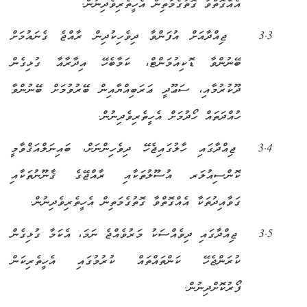
އެއްގޮތްވާ ގޮތުގެމަތިން އެހީތެރިވެދިނުން.
3.3 ޖިއްދާއަށް އުފަންވާ ދިވެހިކުދިން ރާއްޖެ ގެނައުމަށް
ބޭނުންވާ ޑޮކިއުމަންޓް
،
ކަމާބެހޭ އިދާރާއާ ގުޅިގެން
ދޫކުރުމާއި
،
ސަޢޫދީ ޢަރަބިއްޔާއިން ބޭރުވުމަށް ބޭނުންވާ
ހުއްދަތައް ހޯދުމަށް އެހީތެރިވެދިނުން.
3.4 ޖިއްދާގައި ހާލުގައިޖެހޭ ދިވެހިންނަށް
،
ބައިނަލްއަޤްވާމީ
ކޮންސިއުލަރ އުސޫލުތަކާއި ރާއްޖޭގެ ޤާނޫނުތަކާއި
ގަވާއިދުތަކާ އެއްގޮތްވާ ގޮތުގެމަތިން އެހީތެރިވެދިނުން.
3.5 ޖިއްދާގައި ދިވެއްސަކު މަރުވެއްޖެ ނަމަ، އެކަމާ ގުޅިގެން
ކުރަންޖެހޭ ކަންތައްތައް ކުރުމުގައި އެހީތެރިކަން
ފޯރުކޮށްދިނުން.