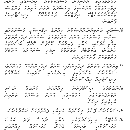
ހަވާލުވެފައިވާ އެހެނިހެން މަސައްކަތްތައް ރިޔާޟުގައި ހުންނަ
ދިވެހިރާއްޖޭގެ އެމްބަސީގެ އިރުޝާދުގެ ދަށުން ކުރިއަށް ގެންގޮސް
،
ތައްޔާރުކުރަންޖެހޭ ރިޕޯޓްތައް ތައްޔާރުކޮށް
،
މިނިސްޓްރީއަށް
ފޮނުވުން.
16.
ސަޢޫދީ ޢަރަބިއްޔާ
،
ޚާއްޞަކޮށް ޖިއްދާގެ އިޤްތިޞާދީ މަސްރަޙަށާއި
ސިޔާސީ މަސްރަޙަށް އަންނަ ބަދަލުތަކުގެ ސަބަބުން ދިވެހިރާއްޖޭގެ
އިޤްތިޞާދަށާއި، ޤައުމީ ފައިދާއަށް ކޮށްފާނެ ނޭދެވޭ އަސަރުތައް
ދެނެގަނެ
،
އެކަމާބެހޭ މަޢުލޫމާތު ދިވެހި ސަރުކާރުގެ ކަމާބެހޭ
ފަރާތްތަކަށް ފޯރުކޮށްދިނުން.
17.
ޖިއްދާއަށް އެތެރެވާ ދިވެހިންނާއި، ބޭރުވާ ދިވެހިންނާބެހޭ މަޢުލޫމާތު
،
ސަރުކާރުން އަންގަވައިފި ހިނދެއްގައި ހޯދައި
،
އެ މަޢުލޫމާތު
މިނިސްޓްރީއާ ހިއްސާކުރުން.
18.
ދައުލަތުގެ އިސްބޭފުޅުން ޖިއްދާއަށް ކުރައްވާ ރަސްމީ
ދަތުރުފުޅުތަކުގައި، ހަމަޖެހިފައި އޮންނަ އުސޫލުގެ ތެރެއިން
އެހީތެރިވެ ދިނުން.
19.
ސަރުކާރުން ފޮނުވާ ލިޔުންތައް އެކިއެކި ފަރާތްތަކަށް ރައްދުކުރުން.
20.
ރާއްޖޭގެ މިނިވަންދުވަހާއި ޤައުމީ ދުވަސް ފަދަ ޚާއްޞަ
ދުވަސްތަކާއި، މުހިންމު އެހެން ދުވަސްތައް ޖިއްދާގައި