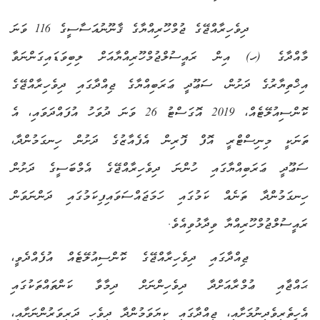
ދިވެހިރާއްޖޭގެ ޖުމްހޫރިއްޔާގެ ޤާނޫނުއަސާސީގެ 116 ވަނަ
މާއްދާގެ (ހ) އިން ރައީސުލްޖުމްހޫރިއްޔާއަށް ލިބިވަޑައިގަންނަވާ
އިޚްތިޔާރުގެ ދަށުން، ސަޢޫދީ ޢަރަބިއްޔާގެ ޖިއްދާގައި ދިވެހިރާއްޖޭގެ
ކޮންސިއުލޭޓެއް
،
2019 އޮގަސްޓު
26
ވަނަ ދުވަހު އުފައްދަވައި، އެ
ތަނަކީ މިނިސްޓްރީ އޮފް ފޮރިން އެފެއާޒުގެ ދަށުން ހިނގަމުންދާ،
ސަޢޫދީ ޢަރަބިއްޔާގައި ހުންނަ ދިވެހިރާއްޖޭގެ އެމްބަސީގެ ދަށުން
ހިނގަމުންދާ ތަނެއް ކަމުގައި ހަމަޖައްސަވައިފިކަމުގައި ދަންނަވަން
ރައީސުލްޖުމްހޫރިއްޔާ ވިދާޅުވިއެވެ.
ޖިއްދާގައި ދިވެހިރާއްޖޭގެ ކޮންސިއުލޭޓެއް އުފެއްދެވީ
،
ޙައްޖާއި ޢުމްރާއަށް
ދާ ދިވެހިންނަށް ދިމާވާ ކަންތައްތަކުގައި
އެހީތެރިވެދިނުމަށާއި،
ޖިއްދާގައި ކިޔަވަމުންދާ ދިވެހި ދަރިވަރުންނަށާއި،