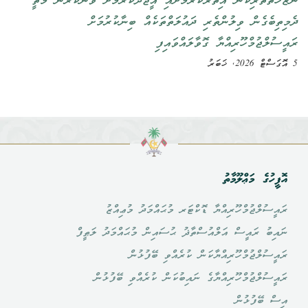
ނަޒާހަތްތެރިކަން އިތުރުކުރުމަށާއި އީޖާދުކުރުމަށް ވުނަކުރުން މަތީ
ދެމިތިބެގެން ވިލުންތެރި ދައުލަތްތަކެއް ބިނާކުރުމަށް
ރައީސުލްޖުމްހޫރިއްޔާ ގޮވާލައްވައިފި
5 އޮގަސްޓް 2026, ޚަބަރު
އޮފީހުގެ މަޢްލޫމާތު
ރައީސުލްޖުމްހޫރިއްޔާ ޑޮކްޓަރ މުޙައްމަދު މުޢިއްޒު
ނައިބު ރައީސް އަލްއުސްތާޛު ޙުސައިން މުޙައްމަދު ލަޠީފް
ރައީސުލްޖުމްހޫރިއްޔާކަން ކުރެއްވި ބޭފުޅުން
ރައީސުލްޖުމްހޫރިއްޔާގެ ނައިބުކަން ކުރެއްވި ބޭފުޅުން
އިސް ބޭފުޅުން