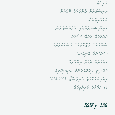
ކެބިނެޓް
މިނިސްޓަރުން ފެންވަރުގެ ބޭފުޅުން
އެޑްވައިޒަރުން
ހައިކޮމިޝަނަރުންނާއި އެމްބެސަޑަރުން
ދައުލަތުގެ މުއައްސަސާތައް
ސަރުކާރުގެ ވުޒާރާތަކުގެ މަސައްކަތްތައް
ސަރުކާރުގެ އޮނިގަނޑު
ދައުލަތުން ދެއްވާ އިނާމުތައް
ކެޕޭސިޓީ ޑިވެލޮޕްމަންޓް އިނީޝިއޭޓިވް
ދިވެހީންގެރާއްޖެ މެނިފެސްޓޯ 2023-2028
14 ހަފްތާގެ ކާމިޔާބީތައް
ބައެއް ލިންކުތައް