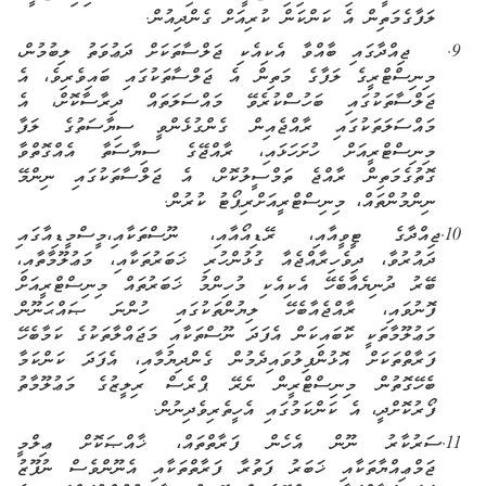
ލަފާގެމަތިން އެ ކަންކަން ކުރިއަށް ގެންދިއުން.
9.
ޖިއްދާގައި ބާއްވާ އެކިއެކި ޖަލްސާތަކަށް ދަޢުވަތު ލިބުމުން
،
މިނިސްޓްރީގެ ލަފާގެ މަތިން އެ ޖަލްސާތަކުގައި ބައިވެރިވެ، އެ
ޖަލްސާތަކުގައި ބަހުސްކުރެވޭ މައްސަލަތައް ދިރާސާކޮށް، އެ
މައްސަލަތަކުގައި ރާއްޖެއިން ގެންގުޅެންވީ ސިޔާސަތުގެ ލަފާ
މިނިސްޓްރީއަށް ހުށަހަޅައި، ރާއްޖޭގެ ސިޔާސަތާ އެއްގޮތްވާ
ގޮތުގެމަތިން ރާއްޖެ ތަމްސީލުކޮށް، އެ ޖަލްސާތަކުގައި ނިންމޭ
ނިންމުންތައް
،
މިނިސްޓްރީއަށް
ރިޕޯޓު ކުރުން.
10.
ޖިއްދާގެ ޓީވީއާއި
،
ރޭޑިއޯއާއި
،
ނޫސްތަކާއި،
މީސްމީޑިއާގައި
ދައުރުވާ
،
ދިވެހިރާއްޖެއާ ގުޅުންހުރި ޚަބަރުތަކާއި
،
މަޢުލޫމާތާއި،
ބޭރު ދުނިޔެއާބެހޭ އެކިއެކި މުހިންމު ޚަބަރުތައް މިނިސްޓްރީއަށް
ފޮނުވައި، ރާއްޖެއާބެހޭ ލިޔުންތަކުގައި ހުންނަ ޞައްޙަނޫން
މަޢުލޫމާތަކީ ކޮބައިކަން އެފަދަ ނޫސްތަކާއި މަޖައްލާތަކުގެ ކަމާބެހޭ
ފަރާތްތަކަށް އޮޅުންފިލުވައިދެމުން ގެންދިޔުމާއި، އެފަދަ ކަންކަމާ
ބެހޭގޮތުން މިނިސްޓްރީން ނެރޭ ޕްރެސް ރިލީޒުގެ މަޢުލޫމާތު
ފޯރުކޮށްދީ
،
އެ ކަންކަމުގައި އެހީތެރިވެދިނުން.
11.
ސަރުކާރު ނޫން އެހެން ފަރާތްތައް
،
ޚާއްޞަކޮށް ޢިލްމީ
ޖަމްޢިއްޔާތަކާއި ޚަބަރު ފަތުރާ ފަރާތްތަކާއި އެނޫންވެސް ނުފޫޒު