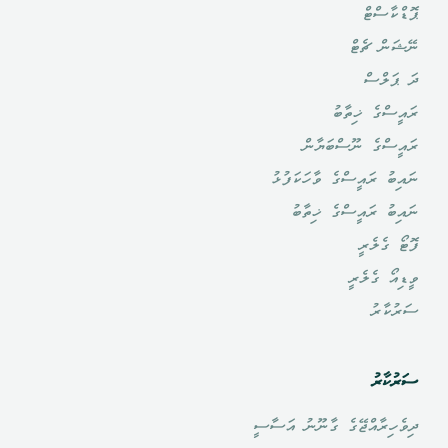
ޕޮޑްކާސްޓް
ނޭޝަން ޗެޓް
ދަ ޕަލްސް
ރައީސްގެ ޚިތާބު
ރައީސްގެ ނޫސްބަޔާން
ނައިބު ރައީސްގެ ވާހަކަފުޅު
ނައިބު ރައީސްގެ ޚިތާބު
ފޮޓޯ ގެލެރީ
ވީޑިއޯ ގެލެރީ
ސަރުކާރު
ސަރުކާރު
ދިވެހިރާއްޖޭގެ ގާނޫނު އަސާސީ