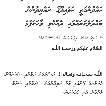
ހައްދުންމަތީ ކަޅައިދޫގެ ރައްޔިތުންނާ
ބައްދަލުކުރައްވައި ދެއްކެވި ވާހަކަފުޅު
10 މާރިޗު 1982
، ރިފަރެންސް:
MAG/1982/18
السّلام عليكم ورحمـة اللّـه.
اللّـه سبحـانـه وتعـالى
ގެ ޙަޟްރަތަށް ޙަމްދާއި ޝުކުރުކޮށް،
އެކަލާނގެ ފޮނުއްވި މާތް ނަބިއްޔާއަށް ޞަލަވާތާއި ސަލާމް
ލެއްވުން އެދި ދުޢާކުރަން.