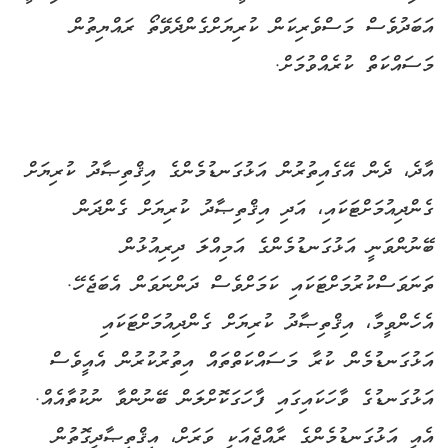
އަބަދުވެސް މަސްވެރިކަން ކުރިޔަށްގެންދެވޭތޯ ރައްޔިތުން
މަސައްކަތް ކުރެއްވުމަށް.
އާދެ، ދެން އޭގެއިތުރުން އަޅުގަނޑުމެންގެ އިޤްތިޞާދު ކުރިޔަށް
ގެންދިއުމަށްޓަކައި، އަދި އިޤްތިޞާދު ކުރިޔަށް ގެންދަން
ބޭނުންވަނީ އަޅުގަނޑުމެންގެ އަމިއްލަ ދިރިއުޅުން
ތަނަވަސްކުރުމަށްޓަކައި ކަމަށްވެސް ދަންނަވަން އެބަޖެހޭ.
އެހެންވީމާ، އިޤްތިޞާދު ކުރިޔަށް ގެންދިއުމަށްޓަކައި
އަޅުގަނޑުމެން ކުރާ މަސައްކަތްތައް އިތުރުކުރުން އެއީވެސް
އަޅުގަނޑުގެ ވާހަކައިގައި ފާހަގަކޮށްލަން ބޭނުންވާ ނުކުތާއެއް.
އެއީ އަޅުގަނޑުމެންގެ ރާއްޖެއަކީ ވަރަށް، އިޤްތިޞާދީގޮތުން