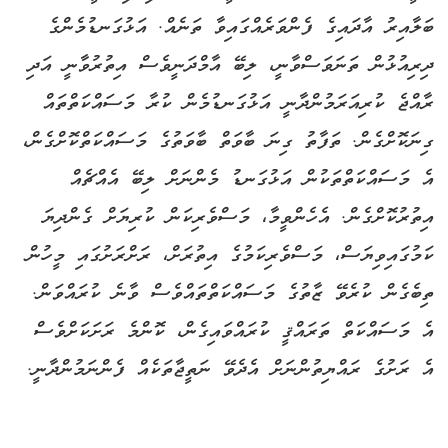
ބަލާއިރު އާދައިގެ ފެންވަރެއްގައިވާ ތަނެއް. އަޅުގަނޑުމެންގެ
ދިރިއުޅުން ތަނަވަސްވާނީ، ލިބޭ އާމްދަނީވެސް އިތުރުވާނީ އަދި
ރާއްޖެ ކުރިއަރަމުންދާނީ އަޅުގަނޑުމެން ކުރާ މަސައްކަތްތައް
ގިނަކޮށްގެން. ތަފާތު ގިނަ ބާވަތް ބާވަތުގެ މަސައްކަތްކޮށްގެން،
އެ މަސައްކަތްތަކުން އަޅުގަނޑު މެންނަށް ލިބޭ އެއްޗެއް
އިތުރުކޮށްގެން. އެހެންވީމާ، މަސްވެރިކަން ކުރިޔަށް ގެންދިޔަ
ކަމުގައިވިޔަސް، މަސްވެރިކަމުގެ އިތުރަށް، ރަށްރަށުގައި މީހުން
ތިބެގެން ކުރެވޭ ޒާތުގެ މަސައްކަތްތައްވެސް ވާނެ ކުރައްވަން.
އެ މަސައްކަތް ތަރައްޤީ ކުރައްވައިގެން، ކޮންމެ ރަށަކަށްވެސް
އެ ރަށުގެ ރައްޔިތުންނަށް އެދެވޭ ނަތީޖާތަކެއް ފެންނަމުންދާނީ.