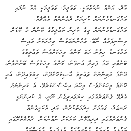
އާދެ، އަނެއް ނުކުތާއަކީ، ތަޢުލީމު. ތަޢުލީމަކީ އެއާ ނުލައި
އަޅުގަނޑުމެންނަށް ކުރިޔަށް ދެވެންނެތް އެއްޗެއް.
އަޅުގަނޑުމެންނަށް މީގެ ކުރިން ތަޢުލީމުގެ ބޭނުން މާ ބޮޑަށް
ވިސްނިފައެއް ނޯވޭ. އެހެންނަމަވެސް މިހާރަކަށް އައިސް
އަޅުގަނޑު ހިތުން ހަމަ ކޮންމެ މީހަކަށްވެސް ތަޢުލީމުގެ
ބޭނުމާއި އޭގެ ފައިދާ އެނގޭނެ. ކޮންމެ މީހަކުވެސް ބޭނުންވާނެ،
އޭނާގެ ދަރިންނަށް ތަޢުލީމު ޙާޞިލުކޮށްދޭން، ކިޔަވައިދޭން. އެއީ
ކޮންމެ މީހަކަށްވެސް މިހާރު އިޙްސާސްކުރެވޭ، އެ ކުދިންނަށް
އެދެވޭ ފެންވަރެއްގައި ކިޔަވައިދީގެން ނޫނީ، އެ ކުދިންނަކީ
ރަނގަޅު، ޤައުމަށް ޚިދުމަތްކުރާނެ، އަދި އެކަށީގެންވާ
ފެންވަރެއްގައި ދިރިއުޅޭނެ ބަޔަކަށް ނުވާނެކަން. ރާއްޖެތެރޭގައި
ތަޢުލީމު ކުރިޔަށް ގެންދިއުމަށް އެޅިފައިވާ ހުރަސްތައް