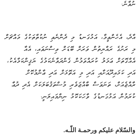
ނުވާނެ.
އާދެ، އެހެންވީމާ، އަޅުގަނޑު މި ދެންނެވި ނުކުތާތަކުގެ މައްޗަށް
މި ރަށުގެ ރައްޔިތުން ވަރަށް ބޮޑަށް ވިސްނަވައި، އެއާ
އެއްގޮތަށް ޢަމަލު ކުރައްވަމުން ގެންދަވާނެކަމުގެ ޔަޤީންކަމާއެކު،
އަދި ކަޅައިދޫއަށާއި އަދި މި އަތޮޅަށް އަދި ޢާންމުކޮށް
ރާއްޖެއަށް، ތަނަވަސް ބާއްޖަވެރި މުސްތަޤުބަލަކަށް އެދި ދުޢާ
ކުރަމުން އަޅުގަނޑުގެ ވާހަކަކޮޅު ނިންމައިލަނީ.
والسّلام عليكم ورحمـة اللّـه.