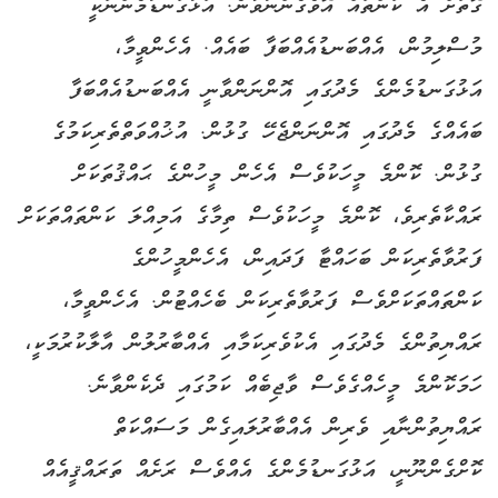
ގޮތަށް އެ ކަންތައް އޮވެގެންނުވާނެ. އަޅުގަނޑުމެންނަކީ
މުސްލިމުން، އެއްބަނޑުއެއްބަފާ ބައެއް. އެހެންވީމާ،
އަޅުގަނޑުމެންގެ މެދުގައި އޮންނަންވާނީ އެއްބަނޑުއެއްބަފާ
ބައެއްގެ މެދުގައި އޮންނަންޖެހޭ ގުޅުން. އުޚުއްވަތްތެރިކަމުގެ
ގުޅުން. ކޮންމެ މީހަކުވެސް އެހެން މީހުންގެ ޙައްޤުތަކަށް
ރައްކާތެރިވެ، ކޮންމެ މީހަކުވެސް ތިމާގެ އަމިއްލަ ކަންތައްތަކަށް
ފަރުވާތެރިކަން ބަހައްޓާ ފަދައިން، އެހެންމީހުންގެ
ކަންތައްތަކަށްވެސް ފަރުވާތެރިކަން ބެހެއްޓުން. އެހެންވީމާ،
ރައްޔިތުންގެ މެދުގައި އެކުވެރިކަމާއި އެއްބާރުލުން އާލާކުރުމަކީ،
ހަމަކޮންމެ މީހެއްގެވެސް ވާޖިބެއް ކަމުގައި ދެކެންވާނެ.
ރައްޔިތުންނާއި ވެރިން އެއްބާރުލައިގެން މަސައްކަތް
ކޮށްގެންނޫނީ، އަޅުގަނޑުމެންގެ އެއްވެސް ރަށެއް ތަރައްޤީއެއް