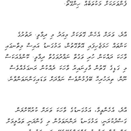
ފެންވަރަކަށް މަކުތަބެއް ހިންގޭތޯ.
އާދެ، ވަރަށް އެހެން ގޮތަކަށް މިއަދު މި ދިމާވީ. ދަތުރުގެ
ކަންތައް ހަމަޖެހިފައި އޮތްގޮތުން، އަޅުގަނޑު އައިސް މިތާނގައި
ވާހަކަ ދައްކަން ހުރި ވަގުތާ ނަމާދުވަގުތާ ދިމާވީ. ކޮންމެއަކަސް
މި ގަޑީގެ ގޮތުން މާގިނައިރު ވާހަކަ ދެއްކުން ރަނގަޅެއްވެސް
ނޫން. ތިޔަހުރިހާ ބޭފުޅުންވެސް ނަމާދަށް ވަޑައިގަންނަވަންވާނެ.
އާދެ، އެހެންވީމާ، އަޅުގަނޑުގެ ވާހަކަ ވަރަށް ކުރުކޮށްލަން
ގަސްދުކުރަނީ. އަޅުގަނޑު ދަންނަވަމުން މި ގެންދަނީ ތަޢުލީމަށް