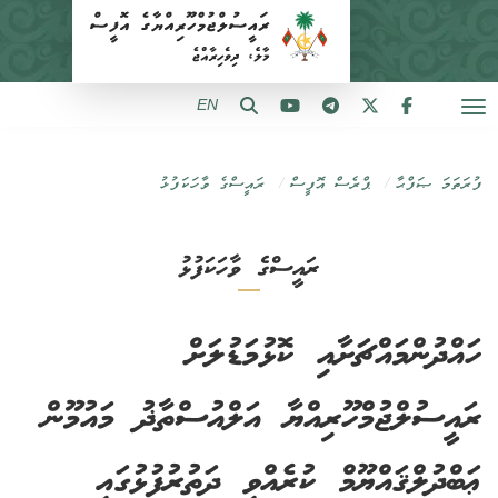
EN
ފުރަތަމަ ޞަފްޙާ
ޕްރެސް އޮފީސް
ރައީސްގެ ވާހަކަފުޅު
ރައީސްގެ ވާހަކަފުޅު
ހައްދުންމައްޗަށާއި ކޮޅުމަޑުލަށް
ރައީސުލްޖުމްހޫރިއްޔާ އަލްއުސްތާޛު މައުމޫން
ޢަބްދުލްޤައްޔޫމް ކުރެއްވި ދަތުރުފުޅުގައި