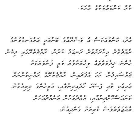
ކުރާ ކަންތައްތަކުގެ ވާހަކަ.
އާދެ، ކޮންމެއަކަސް އެ މަޝްރޫޢުގެ ބޭނުމަކީ އަޅުގަނޑުމެންގެ
ރާއްޖެތެރެ މިހާރަށްވުރެ ރަނގަޅު ކުރުން. ރާއްޖެތެރޭގައި ލިބެން
ހުންނަ ޚިދުމަތްތައް މިހާރަށްވުރެ މަތީ ފެންވަރަކަށް
ޖައްސައިލުން. ހަމަ އެފަދައިން، ރާއްޖެތެރޭގެ ރައްޔިތުންނަށް
އެކިއެކި ލުއި ފަސޭހަ ހޯދައިދިނުމާއި، އެމީހުންގެ ދިރިއުޅުން
ތަނަވަސްކޮށްދިނުމާއި، އެއްދުވަހުން އަނެއްދުވަހަށް
ރާއްޖެތެރެވެސް ކުރިޔަށް ގެންދިއުން.