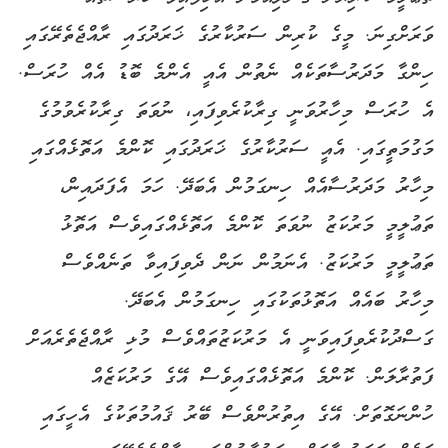
ވަރަށްގިނަ. މީގެ ކުރިން ސަރުކާރުގެ ޚަރަދުގައި ރާއްޖެތެރޭގައި
ހިންގާ މަދަރުސާތަކެއް ނެތުން އެއީ އެންމެ ބޮޑު އެއް ހުރަސް.
އެ ހުރަސް މިހާރުވަނީ ގިރާކުރެވިފައި، ނުވަތަ ގިރާކުރެވުމުގެ
މަގުމަތީގައި. އެއީ ސަރުކާރުގެ ޚަރަދުގައި ކޮންމެ އަތޮޅެއްގައި
މިހާރު މަދަރުސާއެއް ހިނގަމުން އެބަދޭ. ހަމަ އެފަދައިން،
ތަޢުލީމީ މަރުކަޒު ނުވަތަ ކޮންމެ އަތޮޅެއްގައިވެސް އަތޮޅު
ތަޢުލީމީ މަރުކަޒު. އެނަމުން ނަން ދެވިފައިވާ ތަނެއްވެސް
މިހާރު ބައެއް އަތޮޅުތަކުގައި ހިނގަމުން އެބަދޭ.
ގަސްދުކުރެވިފައިވަނީ އެ މަރުކަޒުތައްވެސް މުޅި ރާއްޖެތެރެއަށް
ފަތުރާލަން. ކޮންމެ އަތޮޅެއްގައިވެސް އޭގެ މަރުކަޒެއް
ހުންނަގޮތަށް. އޭގެ އިތުރުންވެސް ބޭރު ޤައުމުތަކުގެ އެހީގައި