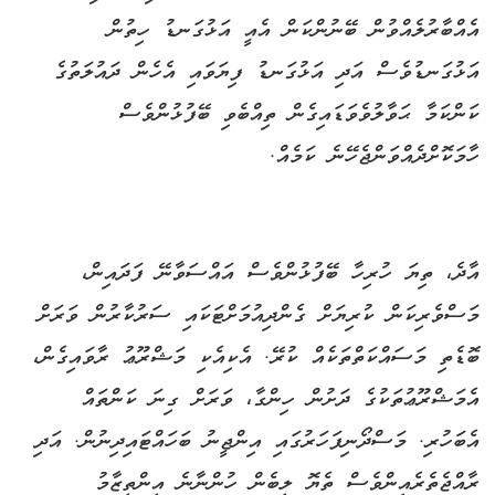
އެއްބާރުލެއްވުން ބޭނުންކަން އެއީ އަޅުގަނޑު ހިތުން
އަޅުގަނޑުވެސް އަދި އަޅުގަނޑު ފިޔަވައި އެހެން ދައުލަތުގެ
ކަންކަމާ ޙަވާލުވެވަޑައިގެން ތިއްބެވި ބޭފުޅުންވެސް
ހާމަކޮށްދެއްވަންޖެހޭނެ ކަމެއް.
އާދެ، ތިޔަ ހުރިހާ ބޭފުޅުންވެސް އައްސަވާނޭ ފަދައިން،
މަސްވެރިކަން ކުރިޔަށް ގެންދިއުމަށްޓަކައި ސަރުކާރުން ވަރަށް
ބޮޑެތި މަސައްކަތްތަކެއް ކުރޭ. އެކިއެކި މަޝްރޫޢު ރާވައިގެން،
އެމަޝްރޫޢުތަކުގެ ދަށުން ހިންގާ، ވަރަށް ގިނަ ކަންތައް
އެބަހުރި. މަސްދޯނިފަހަރުގައި އިންޖީނު ބަހައްޓައިދިނުން. އަދި
ރާއްޖެތެރެއިންވެސް ތެޔޮ ލިބެން ހުންނާނެ އިންތިޒާމު