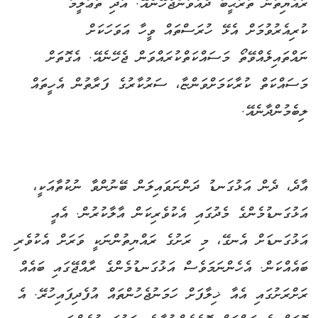
ރައްޔިތުން ތަރުޙީބު ދެއްވަންޖެހޭނެއޭ. އަދި ތަޢުލީމު
ކުރިއެރުވުމަށް އެޅޭ ހުރަސްތައް ވީހާ އަވަހަކަށް
ނައްތައިލެއްވޭތޯ މަސައްކަތްކުރައްވަން ޖެހޭނެއޭ. އެގޮތަށް
މަސައްކަތް ކުރާކަމަށްވަންޏާ، ސަރުކާރުގެ ފަރާތުން އެހީތައް
ލިބެމުންދާނެއޭ.
އާދެ، ދެން އަޅުގަނޑު ދަންނަވައިލަން ބޭނުންވާ ނުކުތާއަކީ،
އަޅުގަނޑުމެންގެ މެދުގައި އެކުވެރިކަން އާލާކުރުން. އެއީ
އަޅުގަނޑަށް އެނގޭ، މި ރަށުގެ ރައްޔިތުންނަކީ ވަރަށް އެކުވެރި
ބައެއްކަން. އެހެންނަމަވެސް އަޅުގަނޑުމެންގެ ރާއްޖޭގައި ބައެއް
ރަށްރަށުގައި އެއާ ޚިލާފަށް ހަމަނުޖެހުންތައް އުފެދިފައިހުރޭ. އެ