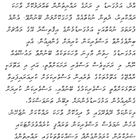
އާދެ، އަޅުގަނޑު މި ރަށުގެ ރައްޔިތުންނާ ބައްދަލުކޮށް ވާހަކަ
ދައްކާއިރު، ދެތިން ނުކުތާއެއް ފާހަގަކޮށްލަން ބޭނުންވޭ. އެންމެ
ފުރަތަމަ ނުކުތާއަކީ އަޅުގަނޑުމެންގެ އިޤްތިޞާދު އޭގެ މައްޗަށް
ބިނާވެގެންވާ މަސްވެރިކަން ކުރިޔަށް ގެންދިއުން. އެއީ
އަޅުގަނޑުގެ ހިތުން މާގިނަ ވާހަކަތަކެއް ބޭނުންވާ މައުޟޫޢެއް
ނޫން. މި ރަށަކީވެސް މަސްވެރި ރަށަކަށްވާތީ، އަދި މި އަތޮޅަކީ
ރާއްޖޭގެ އަތޮޅުތަކުގެ ތެރެއިން މަސްވެރިކަމަށް ކުރިއަރައިފައިވާ
އަތޮޅަކަށްވާތީ މަސްވެރިކަމުގެ ބޭނުމާއި، މަސްވެރިކަން ކުރިޔަށް
ގެންދިއުމުން އަޅުގަނޑުމެންނަށް ލިބޭނެ ތަނަވަސްކަމާ،
މިކަންކަމާ ދޭތެރޭގައި މާ ދިގުކޮށް ވާހަކަ ދައްކާކަށް ނުޖެހޭނެ.
އެހެން ނަމަވެސް މަސްވެރިކަން ތަރައްޤީ ކުރެއްވުމަށްޓަކައި
ސަރުކާރުން ކުރަމުންގެންދާ މަސައްކަތްތަކުގައި ރައްޔިތުންގެ