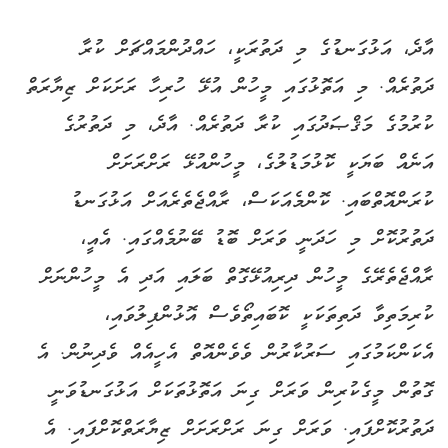
އާދެ، އަޅުގަނޑުގެ މި ދަތުރަކީ، ހައްދުންމައްޗަށް ކުރާ
ދަތުރެއް. މި އަތޮޅުގައި މީހުން އުޅޭ ހުރިހާ ރަށަކަށް ޒިޔާރަތް
ކުރުމުގެ މަޤްޞަދުގައި ކުރާ ދަތުރެއް. އާދެ، މި ދަތުރުގެ
އަނެއް ބަޔަކީ ކޮޅުމަޑުލުގެ، މީހުންއުޅޭ ރަށްރަށަށް
ކުރަންއޮތްބައި. ކޮންމެއަކަސް، ރާއްޖެތެރެއަށް އަޅުގަނޑު
ދަތުރުކޮށް މި ހަދަނީ ވަރަށް ބޮޑު ބޭނުމެއްގައި. އެއީ،
ރާއްޖެތެރޭގެ މީހުން ދިރިއުޅޭގޮތް ބަލައި އަދި އެ މީހުންނަށް
ކުރިމަތިވާ ދަތިތަކަކީ ކޮބައިތޯވެސް އޮޅުންފިލުވައި،
އެކަންކަމުގައި ސަރުކާރުން ވެވެންއޮތް އެހީއެއް ވެދިނުން. އެ
ގޮތުން މީގެކުރިން ވަރަށް ގިނަ އަތޮޅުތަކަށް އަޅުގަނޑުވަނީ
ދަތުރުކޮށްފައި. ވަރަށް ގިނަ ރަށްރަށަށް ޒިޔާރަތްކޮށްފައި. އެ