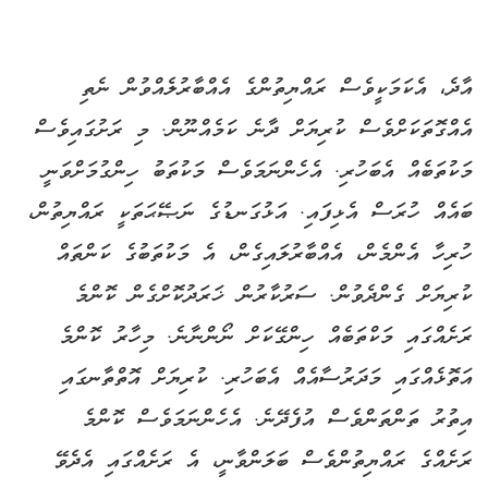
އާދެ، އެކަމަކީވެސް ރައްޔިތުންގެ އެއްބާރުލެއްވުން ނެތި
އެއްގޮތަކަށްވެސް ކުރިޔަށް ދާނެ ކަމެއްނޫން. މި ރަށުގައިވެސް
މަކުތަބެއް އެބަހުރި. އެހެންނަމަވެސް މަކުތަބު ހިންގުމަށްވަނީ
ބައެއް ހުރަސް އެޅިފައި. އަޅުގަނޑުގެ ނަޞޭޙަތަކީ ރައްޔިތުން،
ހުރިހާ އެންމެން، އެއްބާރުލައިގެން، އެ މަކުތަބުގެ ކަންތައް
ކުރިޔަށް ގެންދެވުން. ސަރުކާރުން ޚަރަދުކޮށްގެން ކޮންމެ
ރަށެއްގައި މަކްތަބެއް ހިންގޭކަށް ނޯންނާނެ. މިހާރު ކޮންމެ
އަތޮޅެއްގައި މަދަރުސާއެއް އެބަހުރި. ކުރިޔަށް އޮތްތާނގައި
އިތުރު ތަންތަންވެސް އުފެދޭނެ. އެހެންނަމަވެސް ކޮންމެ
ރަށެއްގެ ރައްޔިތުންވެސް ބަލަންވާނީ، އެ ރަށެއްގައި އެދެވޭ