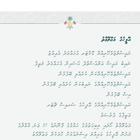
އޮފީހުގެ މަޢްލޫމާތު
ރައީސުލްޖުމްހޫރިއްޔާ ޑޮކްޓަރ މުޙައްމަދު މުޢިއްޒު
ނައިބު ރައީސް އަލްއުސްތާޛު ޙުސައިން މުޙައްމަދު ލަޠީފް
ރައީސުލްޖުމްހޫރިއްޔާކަން ކުރެއްވި ބޭފުޅުން
ރައީސުލްޖުމްހޫރިއްޔާގެ ނައިބުކަން ކުރެއްވި ބޭފުޅުން
އިސް ބޭފުޅުން
ރައީސުލްޖުމްހޫރިއްޔާގެ އޮފީހުގެ ސަރވިސް ޗާޓަރ
ވަޒީފާގެ ފުރުޞަތު
މަޢުލޫމާތު ހޯދައި ލިބިގަތުމުގެ ޙައްޤުގެ ޤާނޫނުގެ 37 ވަނަ މާއްދާގެ
ދަށުން އޮފީހުގެ އަމިއްލަ އިސްނެގުމަށް ހާމަކުރާ މަޢުލޫމާތު