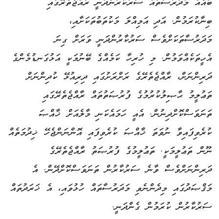
ބައެއް މަދަރުސާތައް ސަރުކާރުންދަނީ ރާއްޖެތެރޭގައި
ބިނާކުރަމުން. އަދި އަމިއްލަ މަކުތަބުތަކަށާއި،
މަދަރުސާތަކަށްވެސް ސަރުކާރުންދަނީ ވަރަށް ގިނަ
އެހީތަކެއްވަމުން. މި ހުރިހާ ކަމެއްގެ ބޭނުމަކީ އަޅުގަނޑުމެންގެ
ދަރިންނަށް، ރާއްޖެތެރޭގެ ރަށްރަށުގައި ދިރިއުޅޭ ކުދިންނަށް
ތަޢުލީމު ޙާޞިލުކުރުމުގެ ފުރުޞަތުތައް ރާއްޖެތެރޭގައި
ތަނަވަސްކޮށްދިނުން. އެއީ ހަމައެކަނި މާލެއަށް ޚާއްޞަ
ކުރެވިފައިވާ ނުވަތަ ޚާއްޞަ ކުރެވިފައި އޮންނަންޖެހޭ ޚިދުމަތެއް
ނޫން ތަޢުލީމަކީ. ތަޢުލީމުގެ ފުރުޞަތު ރާއްޖެތެރޭގެ
ދަރިންނަށްވެސް ވާނެ ސަރުކާރުން ތަނަވަސްކޮށްދޭން. އެ
މަޤްޞަދުގައި މިދެންނެވި މަދަރުސާތައް ހުޅުވައި، އެ ޚަރަދުތައް
ސަރުކާރުން ކުރަމުން ގެންދަނީ.