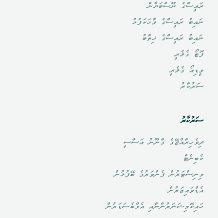
ރައީސްގެ ނޫސްބަޔާން
ނައިބު ރައީސްގެ ވާހަކަފުޅު
ނައިބު ރައީސްގެ ޚިތާބު
ފޮޓޯ ގެލެރީ
ވީޑިއޯ ގެލެރީ
ސަރުކާރު
ސަރުކާރު
ދިވެހިރާއްޖޭގެ ގާނޫނު އަސާސީ
ކެބިނެޓް
މިނިސްޓަރުން ފެންވަރުގެ ބޭފުޅުން
އެޑްވައިޒަރުން
ހައިކޮމިޝަނަރުންނާއި އެމްބެސަޑަރުން