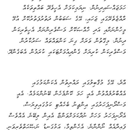
ހަމަޖައްސައިދިނުން. ނިޔަމިކަމަށް އެހީވެދޭ ބައްތިތަކެއް
ރާއްޖެތެރޭގައި ޖަހައި، އޭގެ ސަބަބުން ދަތުރުފަތުރުކޮށް އުޅޭ
މީހުންނަށާއި އަދި ޚާއްޞަކޮށް މަސްވެރިންނަށް އެހީތެރިކަން
ދިނުން. މިގޮތުން ވަރަށް ގިނަ ކަންތައްތައް ސަރުކާރުން
މަސްވެރިކަން ކުރިޔަށް ގެންދިއުމަށްޓަކައި ކުރަމުން އެބަގެންދޭ.
އާދެ، އޭގެ މުޤާބިލުގައި ރައްޔިތުން އެކަންކަމުގައި
އެއްބާރުލެއްވުން އެއީ ހަމަ ކޮންމެހެން ބޭނުންކަމެއް. އެއީ
މަސްދޯނިފަހަރުގައި އިންޖީނު ބެހެއްޓި ކަމުގައިވިޔަސް،
އެދޯނިފަހަރު މަހަށް ނުދާކަމަށްވަންޏާ އެއިން ލިބޭނެ އެއްވެސް
ފައިދާއެއް ނޯންނާނެ. އެހެންވީމާ، އަޅުގަނޑު ނަޞޭޙަތްތެރިވަނީ