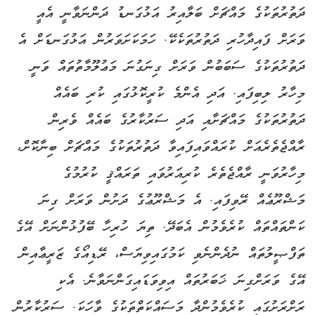
ދަތުރުތަކުގެ މައްޗަށް ބަލާއިރު އަޅުގަނޑު ދަންނަވާނީ އެއީ
ވަރަށް ފައިދާހުރި ދަތުރުތަކެކޭ. ހަމަކަށަވަރުން އަޅުގަނޑަށް އެ
ދަތުރުތަކުގެ ސަބަބުން ވަރަށް ގިނަގުނަ މަޢުލޫމާތުތައް ވަނީ
މިހާރު ލިބިފައި. އަދި އެންމެ ކުރީކޮޅުގައި ކުރި ބައެއް
ދަތުރުތަކުގެ މައްޗަށާއި އަދި ސަރުކާރުގެ ބައެއް ވެރިން
ރާއްޖެތެރެއަށް ކުރައްވައިފައިވާ ދަތުރުތަކުގެ މައްޗަށް ބިނާކޮށް،
މިހާރުވަނީ ރާއްޖެތެރެ ކުރިއަރުވައި ތަރައްޤީ ކުރުމުގެ
މަޝްރޫޢެއް ރޭވިފައި. އެ މަޝްރޫޢުގެ ދަށުން ވަރަށް ގިނަ
ކަންތައްތައް ކުރެވެމުން އެބަދޭ. ތިޔަ ހުރިހާ ބޭފުޅުންނަށް އޭގެ
ތަފްޞީލުތައް ނުދެންނެވި ކަމުގައިވިޔަސް، ރޭޑިއޯގެ ޒަރީޢާއިން
އޭގެ ވަރަށްގިނަ ޚަބަރުތައް އިވިވަޑައިގަންނަވާނެ. އެކި
ރަށްރަށުގައި ކުރެވެމުންދާ މަސައްކަތްތަކުގެ ވާހަކަ. ސަރުކާރުން