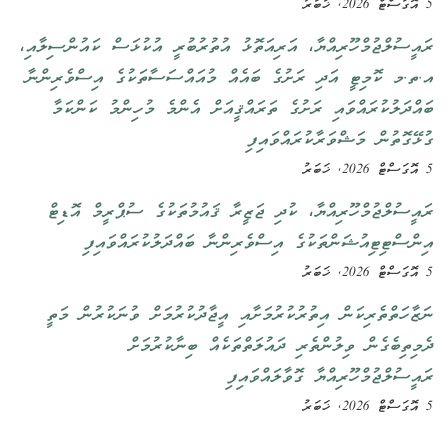
5 އޮގަސްޓް 2026, ޚަބަރު
ރައީސުލްޖުމްހޫރިއްޔާ، އަރިއަތޮޅު އުތުރުބުރީ އުކުޅަސް ކައުންސިލާއި،
އ.ތ.މ ކޮމިޓީ އަދި ރަށުގެ ބައެއް މުއައްސަސާތަކުގެ އިސްވެރިންނާ
ބައްދަލުކުރައްވައި ރަށުގެ ތަރައްޤީއަށް އެންމެ މުހިންމު ކަންކަމާ
ގުޅޭގޮތުން މަޝްވަރާކުރައްވައިފި
5 އޮގަސްޓް 2026, ޚަބަރު
ރައީސުލްޖުމްހޫރިއްޔާ، ކުދި ޖަޒީރާ ޤައުމުތަކުގެ ސުޕްރީމް އޮޑިޓް
އިންސްޓިޓިއުޝަންތަކުގެ އިސްވެރިންނާ ބައްދަލުކުރައްވައިފި
5 އޮގަސްޓް 2026, ޚަބަރު
ނަޒާހަތްތެރިކަން އިތުރުކުރުމަށާއި އީޖާދުކުރުމަށް ވުނަކުރުން މަތީ
ދެމިތިބެގެން ވިލުންތެރި ދައުލަތްތަކެއް ބިނާކުރުމަށް
ރައީސުލްޖުމްހޫރިއްޔާ ގޮވާލައްވައިފި
5 އޮގަސްޓް 2026, ޚަބަރު