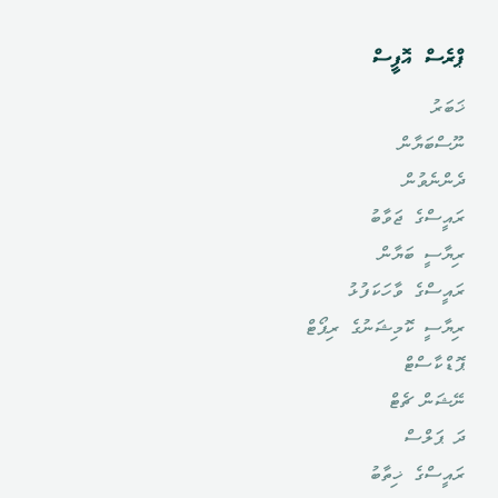
ޕްރެސް އޮފީސް
ޚަބަރު
ނޫސްބަޔާން
ދެންނެވުން
ރައީސްގެ ޖަވާބު
ރިޔާސީ ބަޔާން
ރައީސްގެ ވާހަކަފުޅު
ރިޔާސީ ކޮމިޝަނުގެ ރިޕޯޓް
ޕޮޑްކާސްޓް
ނޭޝަން ޗެޓް
ދަ ޕަލްސް
ރައީސްގެ ޚިތާބު