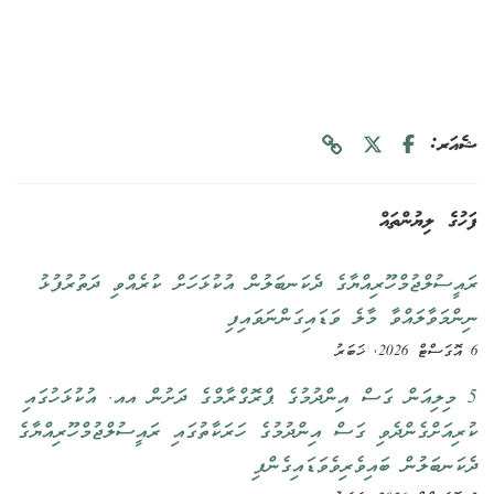
ޝެއަރ:
ފަހުގެ ލިޔުންތައް
ރައީސުލްޖުމްހޫރިއްޔާގެ ދެކަނބަލުން އުކުޅަހަށް ކުރެއްވި ދަތުރުފުޅު
ނިންމަވާލައްވާ މާލެ ވަޑައިގަންނަވައިފި
6 އޮގަސްޓް 2026, ޚަބަރު
5 މިލިއަން ގަސް އިންދުމުގެ ޕްރޮގްރާމްގެ ދަށުން އއ. އުކުޅަހުގައި
ކުރިއަށްގެންދެވި ގަސް އިންދުމުގެ ހަރަކާތުގައި ރައީސުލްޖުމްހޫރިއްޔާގެ
ދެކަނބަލުން ބައިވެރިވެވަޑައިގެންފި