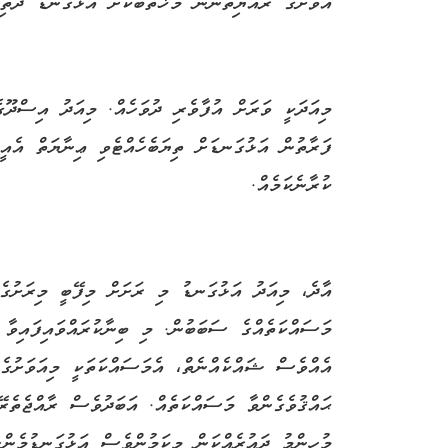
އަވަށުގެ ރައްޔިތުންނާ މުޚާތަބުކޮށް އަޅުގަނޑު ދެތި
މިއަދަކީ ވަރަށް އުފާވެރި ދުވަހެއް. މިއަދު އިސްދޫގ
ފަރާތުން އަޅުގަނޑަށް ތިޔަބެހެއްޓެވި ޢިނާޔަތް އެއ
ކުރާނެކަމެއް.
އާދެ، މިއަދު އަޅުގަނޑު މި ރަށަށް މިފޭބީ މިރަށުގެ،
މަސައްކަތެއްގެ ސަބަބުން. މި ބިނާކުރައްވައިފައިވާ 
އެއްވެސް ޝައްކެއްނެތް، އެމަސައްކަތަކީ މިއަވަށުގެ
ޙައްޤުވެގެންވާ މަސައްކަތެއް. އަބަދުވެސް ރާއްޖެތެރޭ
މުހިންމު ދައުރެއްކަން މިކަމުންވެސް އަޅުގަނޑުމެން