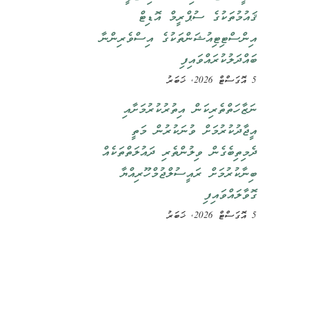
ޤައުމުތަކުގެ ސުޕްރީމް އޮޑިޓް
އިންސްޓިޓިއުޝަންތަކުގެ އިސްވެރިންނާ
ބައްދަލުކުރައްވައިފި
5 އޮގަސްޓް 2026, ޚަބަރު
ނަޒާހަތްތެރިކަން އިތުރުކުރުމަށާއި
އީޖާދުކުރުމަށް ވުނަކުރުން މަތީ
ދެމިތިބެގެން ވިލުންތެރި ދައުލަތްތަކެއް
ބިނާކުރުމަށް ރައީސުލްޖުމްހޫރިއްޔާ
ގޮވާލައްވައިފި
5 އޮގަސްޓް 2026, ޚަބަރު