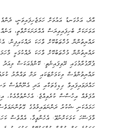
އާދެ، އަޅުގަނޑު އައުމަށް ހަމަޖެހިފައިވަނީ، ދެންމ
އަވަށަކަށް ބެހިފައިވިޔަސް އެއްރަށަކަށްވާތީ، އަނެއް
ރައްޔިތުންނާ މުޚާޠަބުކޮށް ވާހަކަ ދައްކައިފިން. އެހ
ރައްޔިތުންނާ މުޚާޠަބުކޮށް ވާހަކަ ދެއްކުމަކީ މާހަމަޖ
ޕުރޮގުރާމުގައި ރޭވިފައިނެތީ. ކޮންމެއަކަސް މިއަދު 
ރައްޔިތުންވެސް މިކަމަށްޓަކައި ރަށް ތައްޔާރު ކުރައް
ހައްދަވައިފައިވާ ގިޑިގެތަކާއި އަދި އެނޫންވެސް މަ
އުފަލެއް އިހުސާސް ކުރެވިއްޖެ. އެހެންވުމާއެކު، އިސ
ހަމައެކަނި ޝުކުރު ދަންނަވައިލުމުގެ ގޮތުންނަމަވެސް
މާފަސޭހަ ކަމަކަށްނުވޭ. އެހެންވީމާ، އެއްވެސް ކަހަ