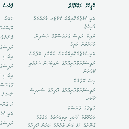
އޮފީހުގެ މަޢްލޫމާތު
ޕްރެސް އ
ރައީސުލްޖުމްހޫރިއްޔާ ޑޮކްޓަރ މުޙައްމަދު
ޚަބަރު
މުޢިއްޒު
ނޫސްބަޔާ
ނައިބު ރައީސް އަލްއުސްތާޛު ޙުސައިން
ދެންނެވުނ
މުޙައްމަދު ލަޠީފް
ރައީސްގެ 
ރައީސުލްޖުމްހޫރިއްޔާކަން ކުރެއްވި ބޭފުޅުން
ރިޔާސީ ބ
ރައީސުލްޖުމްހޫރިއްޔާގެ ނައިބުކަން ކުރެއްވި
ރައީސްގެ 
ބޭފުޅުން
ރިޔާސީ ކ
އިސް ބޭފުޅުން
ޕޮޑްކާސްޓ
ރައީސުލްޖުމްހޫރިއްޔާގެ އޮފީހުގެ ސަރވިސް
ނޭޝަން ޗ
ޗާޓަރ
ދަ ޕަލްސ
ވަޒީފާގެ ފުރުޞަތު
ރައީސްގެ 
މަޢުލޫމާތު ހޯދައި ލިބިގަތުމުގެ ޙައްޤުގެ
ރައީސްގެ
ޤާނޫނުގެ 37 ވަނަ މާއްދާގެ ދަށުން އޮފީހުގެ