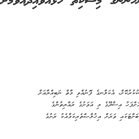
ެނުންގެ މިސްކިތް ހުޅުއްވައިދެއްވުމަށްފ
ކުރުކޮށް، އެކަލާނގެ ފޮނުއްވި މާތް ނަބިއްޔާއަށް
ށްފަހު އިސްދޫގެ މި އަވަށުގެ ރައްޔިތުންގެ
ަށްޓަކައި ވަރަށް އިޚުލާޞްތެރިކަމާއެކު ރަށުގެ