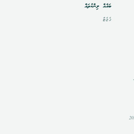
ބައެއް ލިންކުތައް
ގެޒެޓް