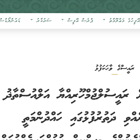
އޮފީހުގެ މަޢްލޫމާތު
ޕްރެސް އޮފީސް
ސަރުކާރު
ޑައުންލޯޑްސް
ރައީސްގެ ވާހަކަފުޅު
ށް ރައީސުލްޖުމްހޫރިއްޔާ އަލްއުސްތާޛު
އްވި ދަތުރުފުޅުގައި ހައްދުންމަތީ