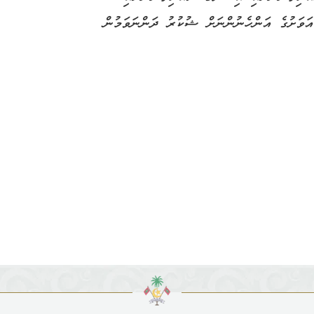
ަވަށުގެ އަންހެނުންނަށް ޝުކުރު ދަންނަވަމުން