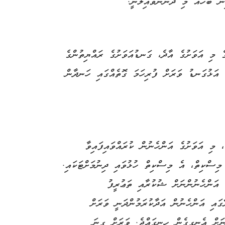
ން ބަހެއް މި ދަންނަވައިލަނީ.
ެ މި އަވަށުގެ އާދެ، ގަނޑުއަވަށުގެ ރައްޔިތުންގެ
ީ އަޅުގަނޑު ވަރަށް ފުރިހަމަ ގޮތެއްގައި ހަނދާން
 މި އަވަށުގެ އަންހެނުން ކުރައްވައިފައިވާ
މިސްކިތް، އެ މިސްކިތް ހުޅުވައި ދިނުމަށްޓަކައި.
 އަންހެނުންނަށް ޝުކުރާއި ތަޢުރީފު
ގައި އަންހެނުން އަދާކުރަމުންދަނީ ވަރަށް
ނަށް އެނގިގެން ހިނގައްޖެ. ވަރަށް ގިނަ