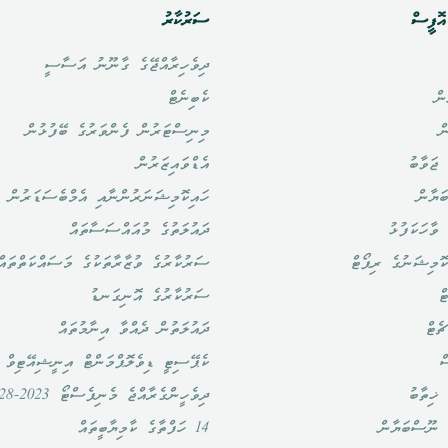
ޮފީސް
ސަރުކާރު
ދިވެހިރާއްޖޭގެ ގާނޫނު އަސާސީ
ން
ކެބިނެޓް
ް
މިނިސްޓަރުން ފެންވަރުގެ ބޭފުޅުން
ޖަވާބު
އެޑްވައިޒަރުން
ަޔާން
ހައިކޮމިޝަނަރުންނާއި އެމްބެސަޑަރުން
ވާހަކަފުޅު
ދައުލަތުގެ މުއައްސަސާތައް
ޮމިޝަނުގެ ރިޕޯޓް
ސަރުކާރުގެ ވުޒާރާތަކުގެ މަސައްކަތްތައް
ް
ސަރުކާރުގެ އޮނިގަނޑު
ެޓް
ދައުލަތުން ދެއްވާ އިނާމުތައް
ް
ކެޕޭސިޓީ ޑިވެލޮޕްމަންޓް އިނީޝިއޭޓިވް
ޚިތާބު
ދިވެހީންގެރާއްޖެ މެނިފެސްޓޯ 2023-2028
 ނޫސްބަޔާން
14 ހަފްތާގެ ކާމިޔާބީތައް