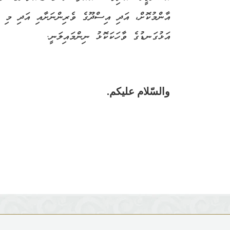
އާންމުކޮށް، އަދި އިސްދޫގެ ވެރިންނަށާއި އަދި މި އ
އަޅުގަނޑުގެ ވާހަކަކޮޅު ނިންމައިލަނީ.
والسّلام عليكم.