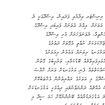
ެ މިނިސްޓަރ ވިދާޅުވި ފަދައިން، އިސްދޫއަކީ ދެ
 އަވަށަށް. އިއްޔެ އެތަނަށް ފައިބައި އިސްދޫގެ
ެންވީމާ، ދެވަނަފަހަރަށް މުޅި އިސްދޫގެ
ެހޭކަމަކަށް ނުވާތީ އެގޮތަށް ދަތުރުގެ
އަޅުގަނޑު މިތަނަށް އައުމުން މިއަވަށުގެ
ވައިފައިވާލެއް ބޮޑުކަމާއި، ތަރުޙީބުގެ ގޮތުން
ސައްކަތްތައް ފެނި އަޅުގަނޑަށް ވަރަށް ޚާއްޞަ
ްދޫގެ މި އަވަށުގެ ރައްޔިތުންނާ މުޚާޠަބުކޮށް
 އެއްޗެއް ދަންނަވާނުލައި ދިއުމަކީ އަޅުގަނޑަކަށް
ލަ އަޑުގަދަކުރާއެއް ބޭނުންނުކޮށް ހަމަ ސީދާ މި