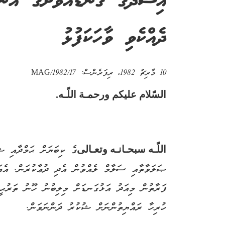
އިސްދޫގެ ގަނޑުއަވަށުގެ އަންހ
ދެއްކެވި ވާހަކަފުޅު
10 މާރިޗު 1982
، ރިފަރެންސް:
MAG/1982/17
السّلام عليكم ورحمـة اللّـه.
اللّـه سبحـانـه وتعـالى
ގެ ކިބަޔަށް ޙަމްދާއި ޝު
ޞަލަވާތާއި ސަލާމް ލެއްވުން އެދި ދުޢާކުރަން. އެއަ
ފަރާތުން މިއަދު އަޅުގަނޑަށް މިލިބުނު ހޫނު ތަރުޙީބ
ހުރިހާ ރައްޔިތުންނަށް ޝުކުރު ދަންނަވަން.