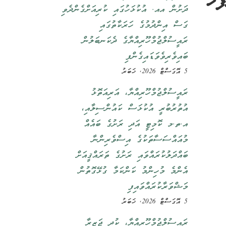
ަހު
ދަށުން އއ. އުކުޅަހުގައި ކުރިއަށްގެންދެވި
ގަސް އިންދުމުގެ ހަރަކާތުގައި
ރައީސުލްޖުމްހޫރިއްޔާގެ ދެކަނބަލުން
ބައިވެރިވެވަޑައިގެންފި
5 އޮގަސްޓް 2026, ޚަބަރު
ރައީސުލްޖުމްހޫރިއްޔާ، އަރިއަތޮޅު
އުތުރުބުރީ އުކުޅަސް ކައުންސިލާއި،
އ.ތ.މ ކޮމިޓީ އަދި ރަށުގެ ބައެއް
މުއައްސަސާތަކުގެ އިސްވެރިންނާ
ބައްދަލުކުރައްވައި ރަށުގެ ތަރައްޤީއަށް
އެންމެ މުހިންމު ކަންކަމާ ގުޅޭގޮތުން
މަޝްވަރާކުރައްވައިފި
5 އޮގަސްޓް 2026, ޚަބަރު
ރައީސުލްޖުމްހޫރިއްޔާ، ކުދި ޖަޒީރާ