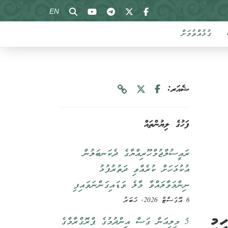
EN
ގުޅުއްވުމަށް
ޝެއަރ:
ފަހުގެ ލިޔުންތައް
ރައީސުލްޖުމްހޫރިއްޔާގެ ދެކަނބަލުން
އުކުޅަހަށް ކުރެއްވި ދަތުރުފުޅު
ނިންމަވާލައްވާ މާލެ ވަޑައިގަންނަވައިފި
6 އޮގަސްޓް 2026, ޚަބަރު
5 މިލިއަން ގަސް އިންދުމުގެ ޕްރޮގްރާމްގެ