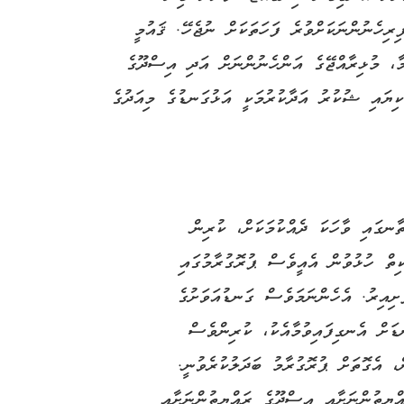
ރިހެނުންނަކަށްވުރެ ފަހަތަކަށް ނުޖެހޭ. ޤައުމީ
ީމާ، މުޅިރާއްޖޭގެ އަންހެނުންނަށް އަދި އިސްދޫގެ
ކިޔައި ޝުކުރު އަދާކުރުމަކީ އަޅުގަނޑުގެ މިއަދުގެ
ާނގައި ވާހަކަ ދެއްކުމަކަށް، ކުރިން
ިތް ހުޅުވުން އެއީވެސް ޕުރޮގުރާމުގައި
ެށިއިރު. އެހެންނަމަވެސް ގަނޑުއަވަށުގެ
ނޑަށް އެނގިފައިވުމާއެކު، ކުރިންވެސް
، އެގޮތަށް ޕުރޮގުރާމު ބަދަލުކުރެވުނީ.
ްޔިތުންނަށާއި އިސްދޫގެ ރައްޔިތުންނަށާއި