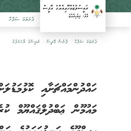
ފުރަތަމަ ޞަފްޙާ
ފުރަތަމަ ޞަފްޙާ
ޕްރެސް އޮފީސް
ރައީސްގެ ވާހަކަފުޅު
ހައްދުންމައްޗަށާއި ކޮޅުމަޑުލަ
މައުމޫން ޢަބްދުލްޤައްޔޫމް ކުރެ