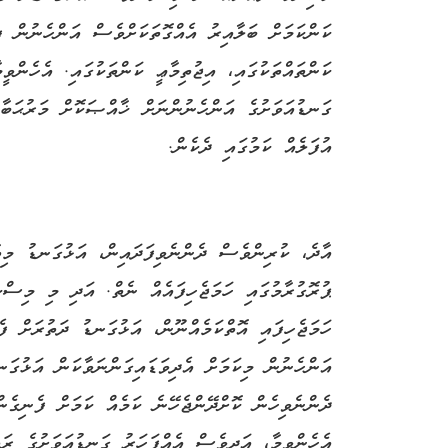
ކަންކަމަށް ބަލާއިރު އެއްގޮތަކަށްވެސް އަންހެނުން ފި
ކަންތައްތަކުގައި، އިޖުތިމާޢީ ކަންތަކުގައި. އެހެންވ
ގަނޑުއަވަށުގެ އަންހެނުންނަށް ޚާއްޞަކޮށް މަރުޙަބާ
އުފަލެއް ކަމުގައި ދެކެން.
އާދެ، ކުރިންވެސް ދެންނެވިފަދައިން، އަޅުގަނޑު މިތ
ޕުރޮގުރާމުގައި ހަމަޖެހިފައެއް ނެތް. އަދި މި މިސްކ
ހަމަޖެހިފައި އޮތްކަމެއްނޫން، އަޅުގަނޑު ދަތުރަށް ފ
އަންހެނުން މިކަމަށް އެދިވަޑައިގަންނަވާކަން އަޅުގަ
ދެންނެވިހެން ކޮށްދޭންޖެހޭނެ ކަމެއް ކަމަށް ފެނިގެން
އެހެންވީމާ، އަދިވެސް އެއްފަހަރު ގަނޑުއަވަށުގެ ރައ