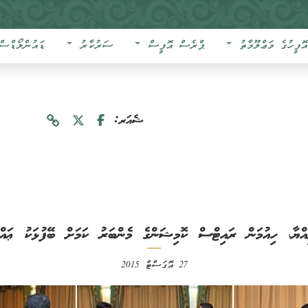
އޮފީހުގެ މަޢްލޫމާތު
ޕްރެސް އޮފީސް
ސަރުކާރު
ޑައުންލޯޑްސް
ޝެއަރ:
ިއްޔާ، ހިއުމަން ރައިޓްސް ކޮމިޝަންގެ މެންބަރު ކަމަށް ބޭފުޅަކު ޢައްޔ
27 އޮގަސްޓް 2015