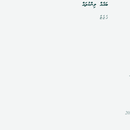
ބައެއް ލިންކުތައް
ގެޒެޓް