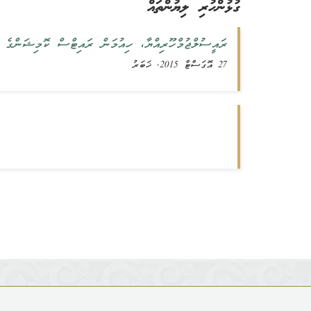
ގުޅުންހުރި ލިޔުންތައް
ރައީސުލްޖުމްހޫރިއްޔާ، ހިއުމަން ރައިޓްސް ކޮމިޝަންގެ މ
27 އޮގަސްޓް 2015, ޚަބަރު