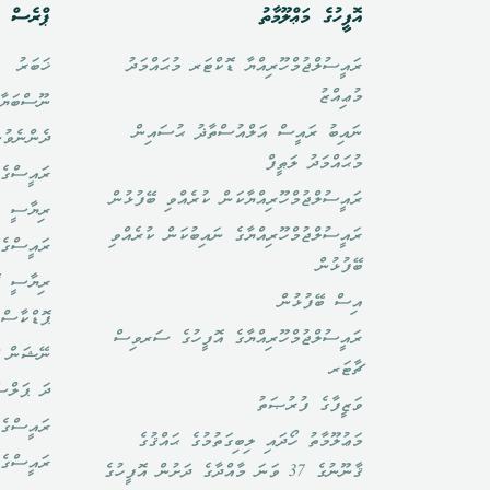
އޮފީހުގެ މަޢްލޫމާތު
ޕްރެސް އ
ރައީސުލްޖުމްހޫރިއްޔާ ޑޮކްޓަރ މުޙައްމަދު
ޚަބަރު
މުޢިއްޒު
ނޫސްބަޔާ
ނައިބު ރައީސް އަލްއުސްތާޛު ޙުސައިން
ދެންނެވުނ
މުޙައްމަދު ލަޠީފް
ރައީސްގެ 
ރައީސުލްޖުމްހޫރިއްޔާކަން ކުރެއްވި ބޭފުޅުން
ރިޔާސީ ބ
ރައީސުލްޖުމްހޫރިއްޔާގެ ނައިބުކަން ކުރެއްވި
ރައީސްގެ 
ބޭފުޅުން
ރިޔާސީ ކ
އިސް ބޭފުޅުން
ޕޮޑްކާސްޓ
ރައީސުލްޖުމްހޫރިއްޔާގެ އޮފީހުގެ ސަރވިސް
ނޭޝަން ޗ
ޗާޓަރ
ދަ ޕަލްސ
ވަޒީފާގެ ފުރުޞަތު
ރައީސްގެ 
މަޢުލޫމާތު ހޯދައި ލިބިގަތުމުގެ ޙައްޤުގެ
ރައީސްގެ
ޤާނޫނުގެ 37 ވަނަ މާއްދާގެ ދަށުން އޮފީހުގެ