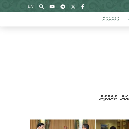
EN
ގުޅުއްވުމަށް
ަން ކުރެއްވުން