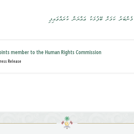
ެންބަރު ކަމަށް ބޭފުޅަކު ޢައްޔަން ކުރައްވައިފި
oints member to the Human Rights Commission
ress Release