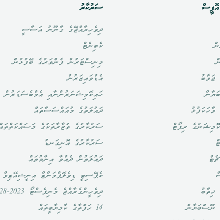
ޮފީސް
ސަރުކާރު
ދިވެހިރާއްޖޭގެ ގާނޫނު އަސާސީ
ން
ކެބިނެޓް
ް
މިނިސްޓަރުން ފެންވަރުގެ ބޭފުޅުން
ޖަވާބު
އެޑްވައިޒަރުން
ަޔާން
ހައިކޮމިޝަނަރުންނާއި އެމްބެސަޑަރުން
ވާހަކަފުޅު
ދައުލަތުގެ މުއައްސަސާތައް
ޮމިޝަނުގެ ރިޕޯޓް
ސަރުކާރުގެ ވުޒާރާތަކުގެ މަސައްކަތްތައް
ް
ސަރުކާރުގެ އޮނިގަނޑު
ެޓް
ދައުލަތުން ދެއްވާ އިނާމުތައް
ް
ކެޕޭސިޓީ ޑިވެލޮޕްމަންޓް އިނީޝިއޭޓިވް
ޚިތާބު
ދިވެހީންގެރާއްޖެ މެނިފެސްޓޯ 2023-2028
 ނޫސްބަޔާން
14 ހަފްތާގެ ކާމިޔާބީތައް