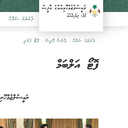
ފުރަތަމަ ޞަފްޙާ
ފުރަތަމަ ޞަފްޙާ
ޕްރެސް އޮފީސް
ފޮޓޯ ގެލެރީ
ފޮޓޯ އަލްބަމް
ރައީސުލްޖުމްހޫރ