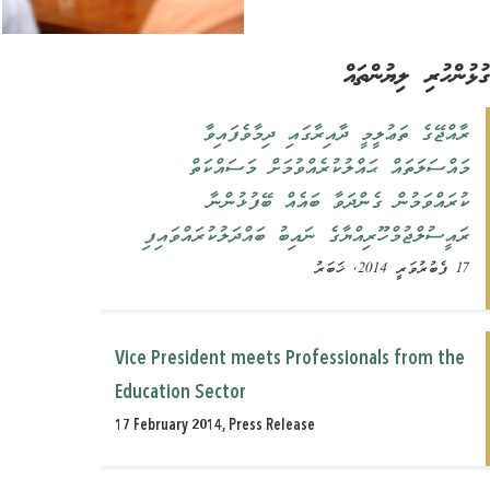
ުންހުރި ލިޔުންތައް
‏ރާއްޖޭގެ ތަޢުލީމީ ދާއިރާގައި ދިމާވެފައިވާ
މައްސަލަތައް ‏‏ޙައްލުކުރެއްވުމަށް މަސައްކަތް
ކުރައްވަމުން ގެންދަވާ ބައެއް ބޭފުޅުންނާ
‏‏ރައީސުލްޖުމްހޫރިއްޔާގެ ނައިބު ބައްދަލުކުރައްވައިފި ‏
17 ފެބުރުވަރީ 2014, ޚަބަރު
Vice President meets Professionals from the
Education Sector
17 February 2014, Press Release