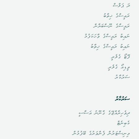
ދަ ޕަލްސް
ރައީސްގެ ޚިތާބު
ރައީސްގެ ނޫސްބަޔާން
ނައިބު ރައީސްގެ ވާހަކަފުޅު
ނައިބު ރައީސްގެ ޚިތާބު
ފޮޓޯ ގެލެރީ
ވީޑިއޯ ގެލެރީ
ސަރުކާރު
ސަރުކާރު
ދިވެހިރާއްޖޭގެ ގާނޫނު އަސާސީ
ކެބިނެޓް
މިނިސްޓަރުން ފެންވަރުގެ ބޭފުޅުން