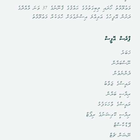
މަޢުލޫމާތު ހޯދައި ލިބިގަތުމުގެ ޙައްޤުގެ ޤާނޫނުގެ 37 ވަނަ މާއްދާގެ
ދަށުން އޮފީހުގެ އަމިއްލަ އިސްނެގުމަށް ހާމަކުރާ މަޢުލޫމާތު
ޕްރެސް އޮފީސް
ޚަބަރު
ނޫސްބަޔާން
ދެންނެވުން
ރައީސްގެ ޖަވާބު
ރިޔާސީ ބަޔާން
ރައީސްގެ ވާހަކަފުޅު
ރިޔާސީ ކޮމިޝަނުގެ ރިޕޯޓް
ޕޮޑްކާސްޓް
ނޭޝަން ޗެޓް