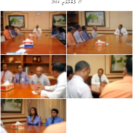
17 ފެބުރުވަރީ 2014