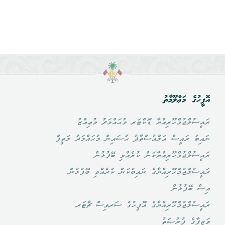
އޮފީހުގެ މަޢްލޫމާތު
ރައީސުލްޖުމްހޫރިއްޔާ ޑޮކްޓަރ މުޙައްމަދު މުޢިއްޒު
ނައިބު ރައީސް އަލްއުސްތާޛު ޙުސައިން މުޙައްމަދު ލަޠީފް
ރައީސުލްޖުމްހޫރިއްޔާކަން ކުރެއްވި ބޭފުޅުން
ރައީސުލްޖުމްހޫރިއްޔާގެ ނައިބުކަން ކުރެއްވި ބޭފުޅުން
އިސް ބޭފުޅުން
ރައީސުލްޖުމްހޫރިއްޔާގެ އޮފީހުގެ ސަރވިސް ޗާޓަރ
ވަޒީފާގެ ފުރުޞަތު