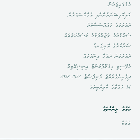
އެޑްވައިޒަރުން
ހައިކޮމިޝަނަރުންނާއި އެމްބެސަޑަރުން
ދައުލަތުގެ މުއައްސަސާތައް
ސަރުކާރުގެ ވުޒާރާތަކުގެ މަސައްކަތްތައް
ސަރުކާރުގެ އޮނިގަނޑު
ދައުލަތުން ދެއްވާ އިނާމުތައް
ކެޕޭސިޓީ ޑިވެލޮޕްމަންޓް އިނީޝިއޭޓިވް
ދިވެހީންގެރާއްޖެ މެނިފެސްޓޯ 2023-2028
14 ހަފްތާގެ ކާމިޔާބީތައް
ބައެއް ލިންކުތައް
ގެޒެޓް