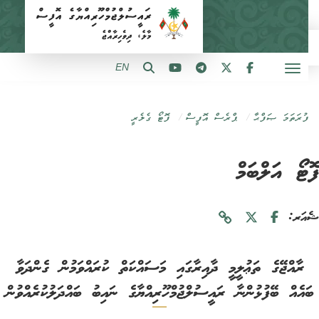
EN
ފުރަތަމަ ޞަފްޙާ
ޕްރެސް އޮފީސް
ފޮޓޯ ގެލެރީ
ޓޯ އަލްބަމް
ަރ:
‏ރާއްޖޭގެ ތަޢުލީމީ ދާއިރާގައި ‏‏މަސައްކަތް ކުރައްވަމުން ގެންދަވާ
އެއް ބޭފުޅުންނާ ‏‏ރައީސުލްޖުމްހޫރިއްޔާގެ ނައިބު ބައްދަލުކުރެއްވުން