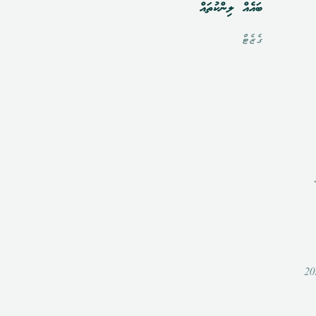
ބައެއް ލިންކުތައް
ގެޒެޓް