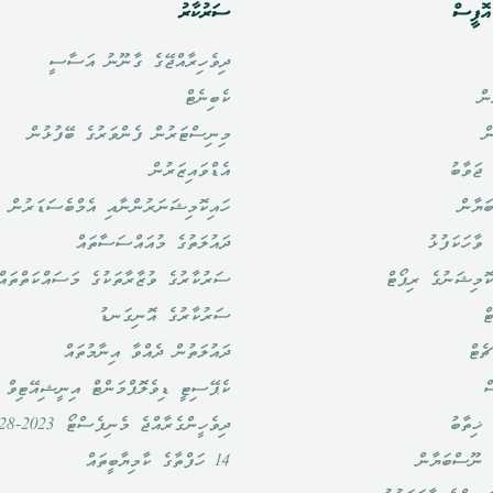
ޮފީސް
ސަރުކާރު
ދިވެހިރާއްޖޭގެ ގާނޫނު އަސާސީ
ން
ކެބިނެޓް
ް
މިނިސްޓަރުން ފެންވަރުގެ ބޭފުޅުން
ޖަވާބު
އެޑްވައިޒަރުން
ަޔާން
ހައިކޮމިޝަނަރުންނާއި އެމްބެސަޑަރުން
ވާހަކަފުޅު
ދައުލަތުގެ މުއައްސަސާތައް
ޮމިޝަނުގެ ރިޕޯޓް
ސަރުކާރުގެ ވުޒާރާތަކުގެ މަސައްކަތްތައް
ް
ސަރުކާރުގެ އޮނިގަނޑު
ެޓް
ދައުލަތުން ދެއްވާ އިނާމުތައް
ް
ކެޕޭސިޓީ ޑިވެލޮޕްމަންޓް އިނީޝިއޭޓިވް
ޚިތާބު
ދިވެހީންގެރާއްޖެ މެނިފެސްޓޯ 2023-2028
 ނޫސްބަޔާން
14 ހަފްތާގެ ކާމިޔާބީތައް