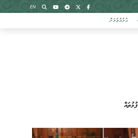
EN
ގުޅުއްވުމަށް
ޅުތައް