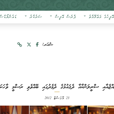
އޮފީހުގެ މަޢްލޫމާތު
ޕްރެސް އޮފީސް
ސަރުކާރު
ޑައުންލޯޑްސް
ޝެއަރ:
ާއްޖެއާއި ސްރީލަންކާއާ ދެޤައުމުގެ ދެމެދުގައި ބޭއްވެވި ރަސްމީ ވާހަކަފު
23 އޮގަސްޓް 2012