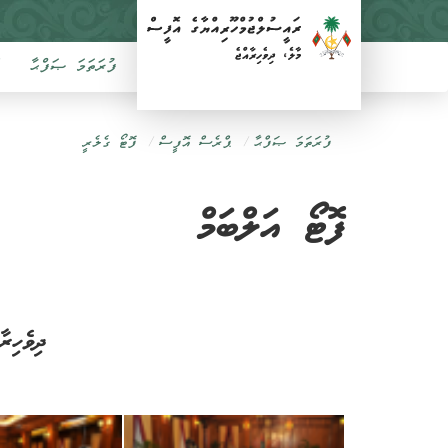
ފުރަތަމަ ޞަފްޙާ
ފުރަތަމަ ޞަފްޙާ
ޕްރެސް އޮފީސް
ފޮޓޯ ގެލެރީ
ފޮޓޯ އަލްބަމް
ދިވެހިރ