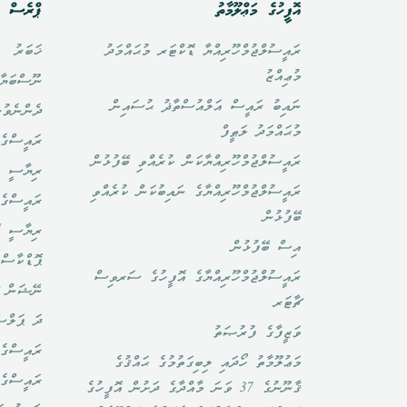
އޮފީހުގެ މަޢްލޫމާތު
ޕްރެސް އ
ރައީސުލްޖުމްހޫރިއްޔާ ޑޮކްޓަރ މުޙައްމަދު
ޚަބަރު
މުޢިއްޒު
ނޫސްބަޔާ
ނައިބު ރައީސް އަލްއުސްތާޛު ޙުސައިން
ދެންނެވުނ
މުޙައްމަދު ލަޠީފް
ރައީސްގެ 
ރައީސުލްޖުމްހޫރިއްޔާކަން ކުރެއްވި ބޭފުޅުން
ރިޔާސީ ބ
ރައީސުލްޖުމްހޫރިއްޔާގެ ނައިބުކަން ކުރެއްވި
ރައީސްގެ 
ބޭފުޅުން
ރިޔާސީ ކ
އިސް ބޭފުޅުން
ޕޮޑްކާސްޓ
ރައީސުލްޖުމްހޫރިއްޔާގެ އޮފީހުގެ ސަރވިސް
ނޭޝަން ޗ
ޗާޓަރ
ދަ ޕަލްސ
ވަޒީފާގެ ފުރުޞަތު
ރައީސްގެ 
މަޢުލޫމާތު ހޯދައި ލިބިގަތުމުގެ ޙައްޤުގެ
ރައީސްގެ
ޤާނޫނުގެ 37 ވަނަ މާއްދާގެ ދަށުން އޮފީހުގެ