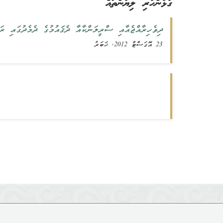
ގުޅުންހުރި ލިޔުންތައް
ދިވެހިރާއްޖެއާއި ސްރީލަންކާއާ ދެޤައުމުގެ ދެމެދުގައި ރަ
23 އޮގަސްޓް 2012, ޚަބަރު