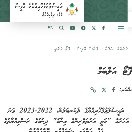
EN
ފުރަތަމަ ޞަފްޙާ
ޕްރެސް އޮފީސް
ފޮޓޯ ގެލެރީ
ޓޯ އަލްބަމް
ަރ:
ރައީސުލްޖުމްހޫރިއްޔާގެ ދެކަނބަލުން، 2022-2023 ވަނަ
ަހަރުގެ "މަތީ އަރުތަވެރިންގެ އިނާމު" ދިނުމުގެ ރަސްމިއްޔާތުގެ
ފަހު ދަންފަޅި ޝަރަފުވެރި ކޮށްދެއްވުން