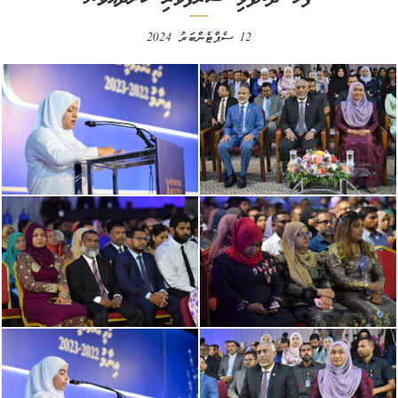
12 ސެޕްޓެންބަރު 2024