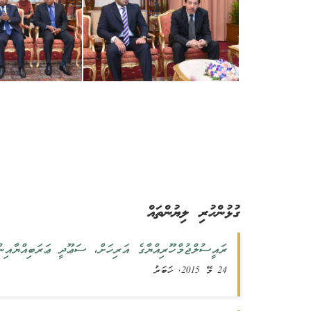
ގުޅުންހުރި ލިޔުންތައް
ރައީސުލްޖުމްހޫރިއްޔާގެ އަރިހަށް، ‏ސަޢޫދީ ޢަރަބިއްޔާއިނ
24 މޭ 2015, ޚަބަރު