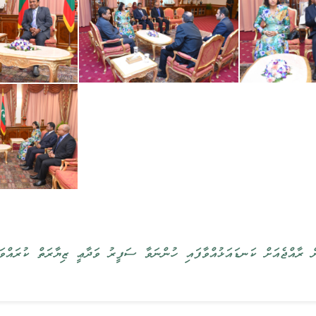
ް ރާއްޖެއަށް ‏‏ކަނޑައަޅުއްވާފައި ހުންނަވާ ސަފީރު ވަދާޢީ ޒިޔާރަތް ކުރައްވައ