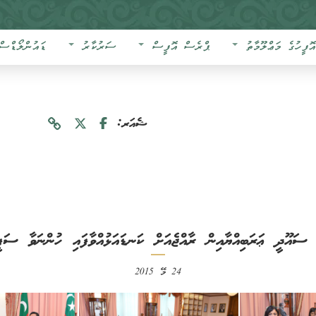
އޮފީހުގެ މަޢްލޫމާތު
ޕްރެސް އޮފީސް
ސަރުކާރު
ޑައުންލޯޑްސް
ޝެއަރ:
، ‏ސައޫދީ ޢަރަބިއްޔާއިން ރާއްޖެއަށް ‏‏ކަނޑައަޅުއްވާފައި ހުންނަވާ ސަފ
24 މޭ 2015