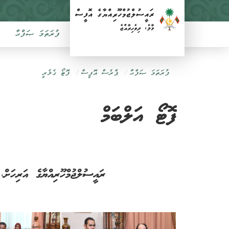
ފުރަތަމަ ޞަފްޙާ
ފުރަތަމަ ޞަފްޙާ
ޕްރެސް އޮފީސް
ފޮޓޯ ގެލެރީ
ފޮޓޯ އަލްބަމް
ރައީސުލްޖުމްހޫރިއްޔާގެ އަރިހަށް