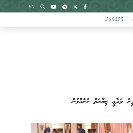
EN
ގުޅުއްވުމަށް
ީރު ވަދާޢީ ޒިޔާރަތް ކުރެއްވުން