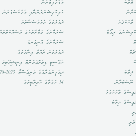
ޖަވާބު
އެޑްވައިޒަރުން
ަޔާން
ހައިކޮމިޝަނަރުންނާއި އެމްބެސަޑަރުން
ވާހަކަފުޅު
ދައުލަތުގެ މުއައްސަސާތައް
ޮމިޝަނުގެ ރިޕޯޓް
ސަރުކާރުގެ ވުޒާރާތަކުގެ މަސައްކަތްތައް
ް
ސަރުކާރުގެ އޮނިގަނޑު
ެޓް
ދައުލަތުން ދެއްވާ އިނާމުތައް
ް
ކެޕޭސިޓީ ޑިވެލޮޕްމަންޓް އިނީޝިއޭޓިވް
ޚިތާބު
ދިވެހީންގެރާއްޖެ މެނިފެސްޓޯ 2023-2028
 ނޫސްބަޔާން
14 ހަފްތާގެ ކާމިޔާބީތައް
އީސްގެ ވާހަކަފުޅު
ައީސްގެ ޚިތާބު
ރީ
ލެރީ