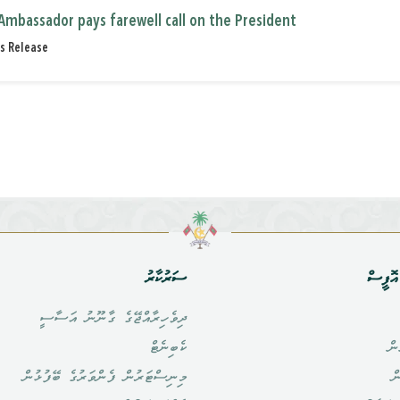
Ambassador pays farewell call on the President
s Release
ޮފީސް
ސަރުކާރު
ދިވެހިރާއްޖޭގެ ގާނޫނު އަސާސީ
ން
ކެބިނެޓް
ް
މިނިސްޓަރުން ފެންވަރުގެ ބޭފުޅުން