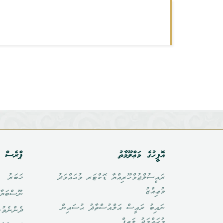
އޮފީހުގެ މަޢްލޫމާތު
ޕްރެސް އ
ރައީސުލްޖުމްހޫރިއްޔާ ޑޮކްޓަރ މުޙައްމަދު
ޚަބަރު
މުޢިއްޒު
ނޫސްބަޔާ
ނައިބު ރައީސް އަލްއުސްތާޛު ޙުސައިން
ދެންނެވުނ
މުޙައްމަދު ލަޠީފް