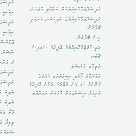
ރައީސްގެ 
ރައީސުލްޖުމްހޫރިއްޔާކަން ކުރެއްވި ބޭފުޅުން
ރިޔާސީ ބ
ރައީސުލްޖުމްހޫރިއްޔާގެ ނައިބުކަން ކުރެއްވި
ރައީސްގެ 
ބޭފުޅުން
ރިޔާސީ ކ
އިސް ބޭފުޅުން
ޕޮޑްކާސްޓ
ރައީސުލްޖުމްހޫރިއްޔާގެ އޮފީހުގެ ސަރވިސް
ނޭޝަން ޗ
ޗާޓަރ
ދަ ޕަލްސ
ވަޒީފާގެ ފުރުޞަތު
ރައީސްގެ 
މަޢުލޫމާތު ހޯދައި ލިބިގަތުމުގެ ޙައްޤުގެ
ރައީސްގެ
ޤާނޫނުގެ 37 ވަނަ މާއްދާގެ ދަށުން އޮފީހުގެ
ނައިބު ރަ
އަމިއްލަ އިސްނެގުމަށް ހާމަކުރާ މަޢުލޫމާތު
ނައިބު ރ
ފޮޓޯ ގެލެ
ވީޑިއޯ ގެ
ސަރުކާރު