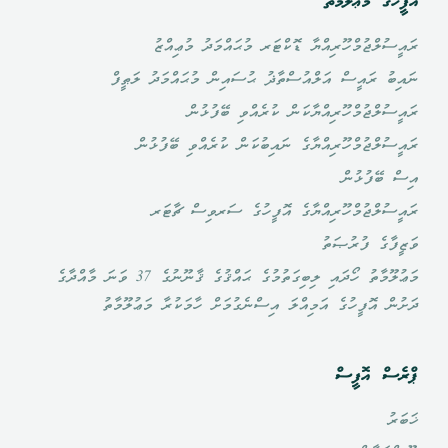
އޮފީހުގެ މަޢްލޫމާތު
ރައީސުލްޖުމްހޫރިއްޔާ ޑޮކްޓަރ މުޙައްމަދު މުޢިއްޒު
ނައިބު ރައީސް އަލްއުސްތާޛު ޙުސައިން މުޙައްމަދު ލަޠީފް
ރައީސުލްޖުމްހޫރިއްޔާކަން ކުރެއްވި ބޭފުޅުން
ރައީސުލްޖުމްހޫރިއްޔާގެ ނައިބުކަން ކުރެއްވި ބޭފުޅުން
އިސް ބޭފުޅުން
ރައީސުލްޖުމްހޫރިއްޔާގެ އޮފީހުގެ ސަރވިސް ޗާޓަރ
ވަޒީފާގެ ފުރުޞަތު
މަޢުލޫމާތު ހޯދައި ލިބިގަތުމުގެ ޙައްޤުގެ ޤާނޫނުގެ 37 ވަނަ މާއްދާގެ
ދަށުން އޮފީހުގެ އަމިއްލަ އިސްނެގުމަށް ހާމަކުރާ މަޢުލޫމާތު
ޕްރެސް އޮފީސް
ޚަބަރު