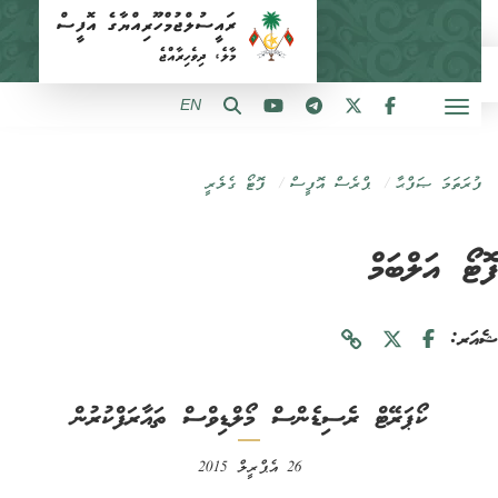
EN
ފުރަތަމަ ޞަފްޙާ
ޕްރެސް އޮފީސް
ފޮޓޯ ގެލެރީ
ޓޯ އަލްބަމް
ަރ:
ކޯޕަރޭޓް ރެސިޑެންސް މޯލްޑިވްސް ތައާރަފްކުރުން
26 އެޕްރީލް 2015