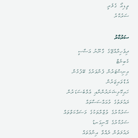
ވީޑިއޯ ގެލެރީ
ސަރުކާރު
ސަރުކާރު
ދިވެހިރާއްޖޭގެ ގާނޫނު އަސާސީ
ކެބިނެޓް
މިނިސްޓަރުން ފެންވަރުގެ ބޭފުޅުން
އެޑްވައިޒަރުން
ހައިކޮމިޝަނަރުންނާއި އެމްބެސަޑަރުން
ދައުލަތުގެ މުއައްސަސާތައް
ސަރުކާރުގެ ވުޒާރާތަކުގެ މަސައްކަތްތައް
ސަރުކާރުގެ އޮނިގަނޑު
ދައުލަތުން ދެއްވާ އިނާމުތައް