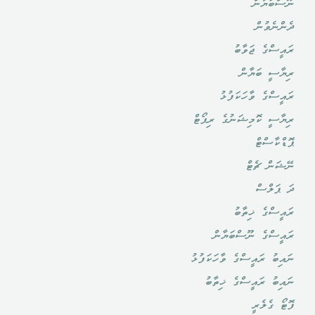
ނޫސްބަޔާން
ދެންނެވުން
ރައީސްގެ ޖަވާބު
ރިޔާސީ ބަޔާން
ރައީސްގެ ވާހަކަފުޅު
ރިޔާސީ ކޮމިޝަނުގެ ރިޕޯޓް
ޕޮޑްކާސްޓް
ނޭޝަން ޗެޓް
ދަ ޕަލްސް
ރައީސްގެ ޚިތާބު
ރައީސްގެ ނޫސްބަޔާން
ނައިބު ރައީސްގެ ވާހަކަފުޅު
ނައިބު ރައީސްގެ ޚިތާބު
ފޮޓޯ ގެލެރީ