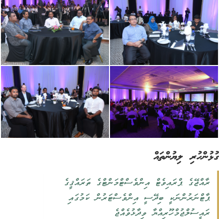
ުންހުރި ލިޔުންތައް
ރާއްޖޭގެ ޕްރައިވެޓް އިންވެސްޓްމަންޓްގެ ތަރައްޤީގެ
ޕާޓްނަރުންނަކީ ބިދޭސީ އިންވެސްޓަރުން ކަމުގައި
ރައީސުލްޖުމްހޫރިއްޔާ ވިދާޅުވެއްޖެ