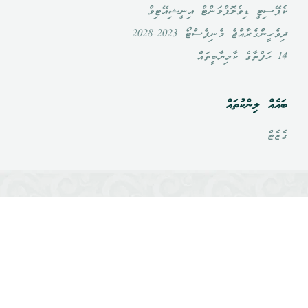
ކެޕޭސިޓީ ޑިވެލޮޕްމަންޓް އިނީޝިއޭޓިވް
ދިވެހީންގެރާއްޖެ މެނިފެސްޓޯ 2023-2028
14 ހަފްތާގެ ކާމިޔާބީތައް
ބައެއް ލިންކުތައް
ގެޒެޓް