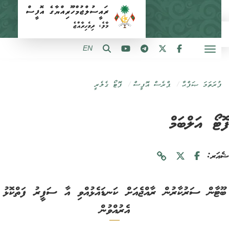
EN
ފުރަތަމަ ޞަފްޙާ
ޕްރެސް އޮފީސް
ފޮޓޯ ގެލެރީ
ޓޯ އަލްބަމް
ަރ:
ޓާން ސަރުކާރުން ރާއްޖެއަށް ކަނޑައެޅުއްވި އާ ސަފީރު ފަތްކޮޅު
އެރުއްވުން