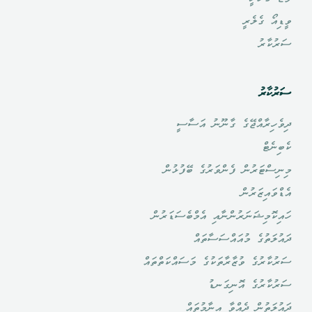
ވީޑިއޯ ގެލެރީ
ސަރުކާރު
ސަރުކާރު
ދިވެހިރާއްޖޭގެ ގާނޫނު އަސާސީ
ކެބިނެޓް
މިނިސްޓަރުން ފެންވަރުގެ ބޭފުޅުން
އެޑްވައިޒަރުން
ހައިކޮމިޝަނަރުންނާއި އެމްބެސަޑަރުން
ދައުލަތުގެ މުއައްސަސާތައް
ސަރުކާރުގެ ވުޒާރާތަކުގެ މަސައްކަތްތައް
ސަރުކާރުގެ އޮނިގަނޑު
ދައުލަތުން ދެއްވާ އިނާމުތައް