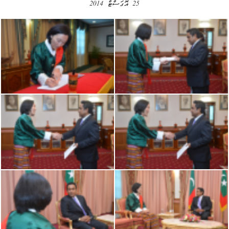
25 އޮގަސްޓް 2014