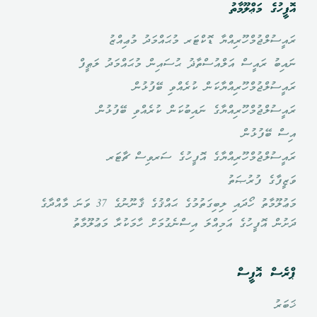
އޮފީހުގެ މަޢްލޫމާތު
ރައީސުލްޖުމްހޫރިއްޔާ ޑޮކްޓަރ މުޙައްމަދު މުޢިއްޒު
ނައިބު ރައީސް އަލްއުސްތާޛު ޙުސައިން މުޙައްމަދު ލަޠީފް
ރައީސުލްޖުމްހޫރިއްޔާކަން ކުރެއްވި ބޭފުޅުން
ރައީސުލްޖުމްހޫރިއްޔާގެ ނައިބުކަން ކުރެއްވި ބޭފުޅުން
އިސް ބޭފުޅުން
ރައީސުލްޖުމްހޫރިއްޔާގެ އޮފީހުގެ ސަރވިސް ޗާޓަރ
ވަޒީފާގެ ފުރުޞަތު
މަޢުލޫމާތު ހޯދައި ލިބިގަތުމުގެ ޙައްޤުގެ ޤާނޫނުގެ 37 ވަނަ މާއްދާގެ
ދަށުން އޮފީހުގެ އަމިއްލަ އިސްނެގުމަށް ހާމަކުރާ މަޢުލޫމާތު
ޕްރެސް އޮފީސް
ޚަބަރު