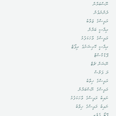
ނޫސްބަޔާން
ދެންނެވުން
ރައީސްގެ ޖަވާބު
ރިޔާސީ ބަޔާން
ރައީސްގެ ވާހަކަފުޅު
ރިޔާސީ ކޮމިޝަނުގެ ރިޕޯޓް
ޕޮޑްކާސްޓް
ނޭޝަން ޗެޓް
ދަ ޕަލްސް
ރައީސްގެ ޚިތާބު
ރައީސްގެ ނޫސްބަޔާން
ނައިބު ރައީސްގެ ވާހަކަފުޅު
ނައިބު ރައީސްގެ ޚިތާބު
ފޮޓޯ ގެލެރީ