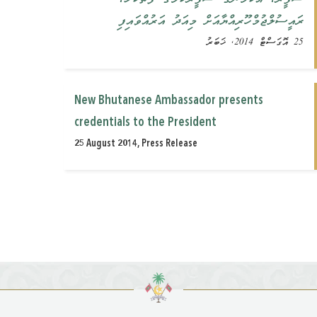
ރައީސުލްޖުމްހޫރިއްޔާއަށް‏‎ ‎‏މިއަދު އަރުއްވައިފި‏
25 އޮގަސްޓް 2014, ޚަބަރު
New Bhutanese Ambassador presents
credentials to the President
25 August 2014, Press Release