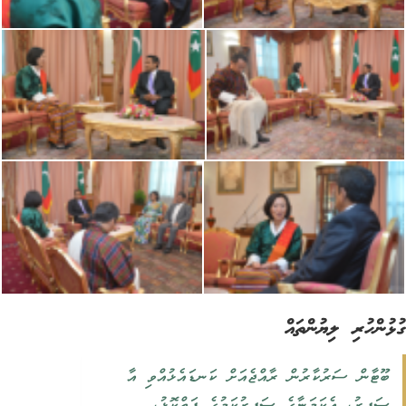
ުންހުރި ލިޔުންތައް
‏ބޫޓާން ސަރުކާރުން ރާއްޖެއަށް ކަނޑައެޅުއްވި އާ
ސަފީރު، އެކަމަނާގެ‏ ‏ސަފީރުކަމުގެ ފަތްކޮޅު،