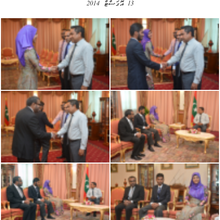
13 އޮގަސްޓް 2014