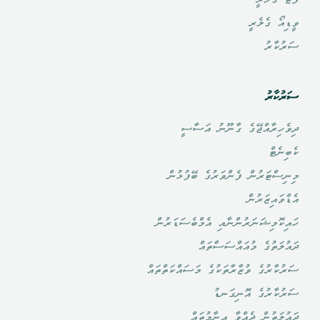
ފޮޓޯ ގެލެރީ
ވީޑިއޯ ގެލެރީ
ސަރުކާރު
ސަރުކާރު
ދިވެހިރާއްޖޭގެ ގާނޫނު އަސާސީ
ކެބިނެޓް
މިނިސްޓަރުން ފެންވަރުގެ ބޭފުޅުން
އެޑްވައިޒަރުން
ހައިކޮމިޝަނަރުންނާއި އެމްބެސަޑަރުން
ދައުލަތުގެ މުއައްސަސާތައް
ސަރުކާރުގެ ވުޒާރާތަކުގެ މަސައްކަތްތައް
ސަރުކާރުގެ އޮނިގަނޑު
ދައުލަތުން ދެއްވާ އިނާމުތައް