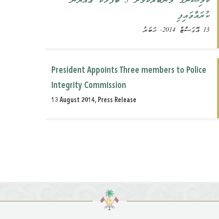
ކޮމިޝަނުގެ މެންބަރުކަމަށް 3 ‏‏ބޭފުޅަކު ޢައްޔަނު
ކުރައްވައިފި ‏
13 އޮގަސްޓް 2014, ޚަބަރު
President Appoints Three members to Police
Integrity ‎Commission
13 August 2014, Press Release