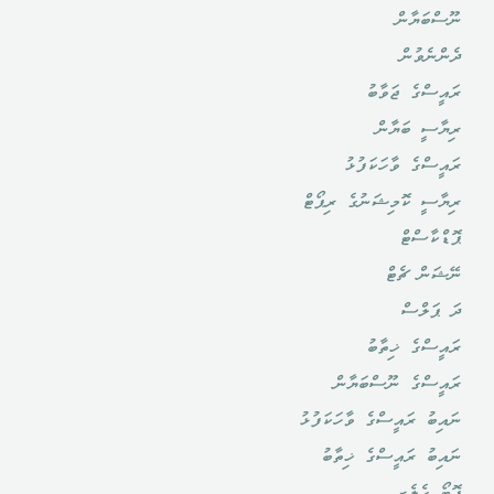
ނޫސްބަޔާން
ދެންނެވުން
ރައީސްގެ ޖަވާބު
ރިޔާސީ ބަޔާން
ރައީސްގެ ވާހަކަފުޅު
ރިޔާސީ ކޮމިޝަނުގެ ރިޕޯޓް
ޕޮޑްކާސްޓް
ނޭޝަން ޗެޓް
ދަ ޕަލްސް
ރައީސްގެ ޚިތާބު
ރައީސްގެ ނޫސްބަޔާން
ނައިބު ރައީސްގެ ވާހަކަފުޅު
ނައިބު ރައީސްގެ ޚިތާބު