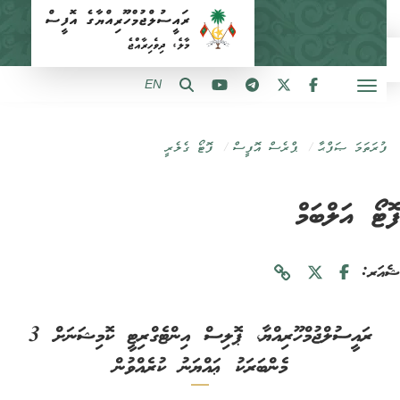
EN
ފުރަތަމަ ޞަފްޙާ
ޕްރެސް އޮފީސް
ފޮޓޯ ގެލެރީ
ޓޯ އަލްބަމް
ަރ:
ރައީސުލްޖުމްހޫރިއްޔާ، ޕޮލިސް އިންޓެގްރިޓީ ކޮމިޝަނަށް 3
މެންބަރަކު ޢައްޔަނު ކުރެއްވުން