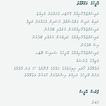
އޮފީހުގެ މަޢްލޫމާތު
ރައީސުލްޖުމްހޫރިއްޔާ ޑޮކްޓަރ މުޙައްމަދު މުޢިއްޒު
ނައިބު ރައީސް އަލްއުސްތާޛު ޙުސައިން މުޙައްމަދު ލަޠީފް
ރައީސުލްޖުމްހޫރިއްޔާކަން ކުރެއްވި ބޭފުޅުން
ރައީސުލްޖުމްހޫރިއްޔާގެ ނައިބުކަން ކުރެއްވި ބޭފުޅުން
އިސް ބޭފުޅުން
ރައީސުލްޖުމްހޫރިއްޔާގެ އޮފީހުގެ ސަރވިސް ޗާޓަރ
ވަޒީފާގެ ފުރުޞަތު
މަޢުލޫމާތު ހޯދައި ލިބިގަތުމުގެ ޙައްޤުގެ ޤާނޫނުގެ 37 ވަނަ މާއްދާގެ
ދަށުން އޮފީހުގެ އަމިއްލަ އިސްނެގުމަށް ހާމަކުރާ މަޢުލޫމާތު
ޕްރެސް އޮފީސް
ޚަބަރު