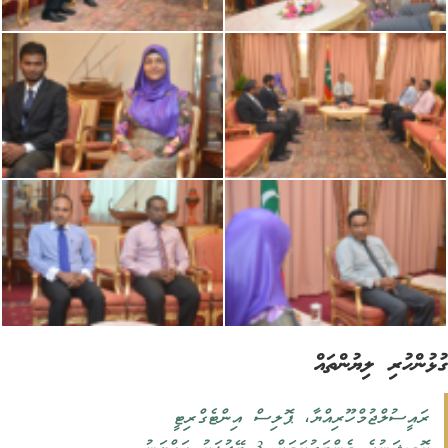
ުންހުރި ލިޔުންތައް
‏ރައީސުލްޖުމްހޫރިއްޔާ، ޕޮލިސް އިންޓެގްރިޓީ