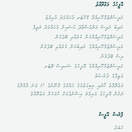
އޮފީހުގެ މަޢްލޫމާތު
ރައީސުލްޖުމްހޫރިއްޔާ ޑޮކްޓަރ މުޙައްމަދު މުޢިއްޒު
ނައިބު ރައީސް އަލްއުސްތާޛު ޙުސައިން މުޙައްމަދު ލަޠީފް
ރައީސުލްޖުމްހޫރިއްޔާކަން ކުރެއްވި ބޭފުޅުން
ރައީސުލްޖުމްހޫރިއްޔާގެ ނައިބުކަން ކުރެއްވި ބޭފުޅުން
އިސް ބޭފުޅުން
ރައީސުލްޖުމްހޫރިއްޔާގެ އޮފީހުގެ ސަރވިސް ޗާޓަރ
ވަޒީފާގެ ފުރުޞަތު
މަޢުލޫމާތު ހޯދައި ލިބިގަތުމުގެ ޙައްޤުގެ ޤާނޫނުގެ 37 ވަނަ މާއްދާގެ
ދަށުން އޮފީހުގެ އަމިއްލަ އިސްނެގުމަށް ހާމަކުރާ މަޢުލޫމާތު
ޕްރެސް އޮފީސް
ޚަބަރު