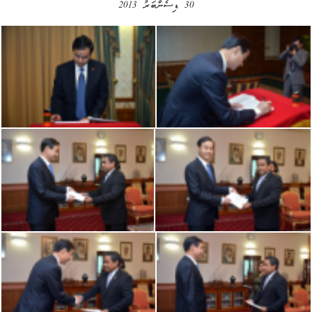
30 ޑިސެންބަރު 2013