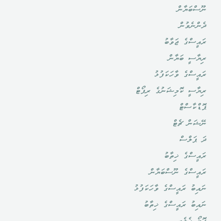
ނޫސްބަޔާން
ދެންނެވުން
ރައީސްގެ ޖަވާބު
ރިޔާސީ ބަޔާން
ރައީސްގެ ވާހަކަފުޅު
ރިޔާސީ ކޮމިޝަނުގެ ރިޕޯޓް
ޕޮޑްކާސްޓް
ނޭޝަން ޗެޓް
ދަ ޕަލްސް
ރައީސްގެ ޚިތާބު
ރައީސްގެ ނޫސްބަޔާން
ނައިބު ރައީސްގެ ވާހަކަފުޅު
ނައިބު ރައީސްގެ ޚިތާބު