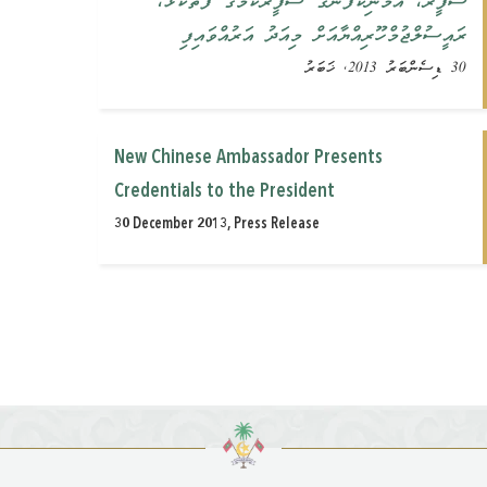
ސަފީރު، އެމަނިކުފާނުގެ ސަފީރުކަމުގެ ފަތްކޮޅު،
ރައީސުލްޖުމްހޫރިއްޔާއަށް މިއަދު އަރުއްވައިފި
30 ޑިސެންބަރު 2013, ޚަބަރު
New Chinese Ambassador Presents
Credentials to the President
30 December 2013, Press Release