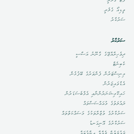
ފޮޓޯ ގެލެރީ
ވީޑިއޯ ގެލެރީ
ސަރުކާރު
ސަރުކާރު
ދިވެހިރާއްޖޭގެ ގާނޫނު އަސާސީ
ކެބިނެޓް
މިނިސްޓަރުން ފެންވަރުގެ ބޭފުޅުން
އެޑްވައިޒަރުން
ހައިކޮމިޝަނަރުންނާއި އެމްބެސަޑަރުން
ދައުލަތުގެ މުއައްސަސާތައް
ސަރުކާރުގެ ވުޒާރާތަކުގެ މަސައްކަތްތައް
ސަރުކާރުގެ އޮނިގަނޑު
ދައުލަތުން ދެއްވާ އިނާމުތައް