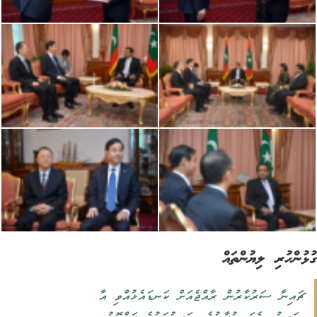
ުންހުރި ލިޔުންތައް
ޗައިނާ ސަރުކާރުން ރާއްޖެއަށް ކަނޑައެޅުއްވި އާ