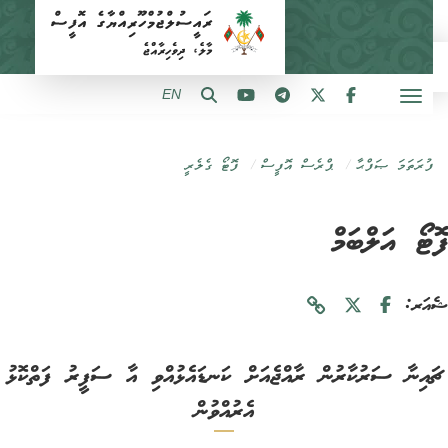
EN
ފުރަތަމަ ޞަފްޙާ
ޕްރެސް އޮފީސް
ފޮޓޯ ގެލެރީ
ޓޯ އަލްބަމް
ަރ:
އިނާ ސަރުކާރުން ރާއްޖެއަށް ކަނޑައެޅުއްވި އާ ސަފީރު ފަތްކޮޅު
އެރުއްވުން