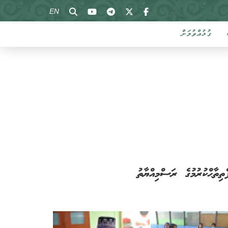
EN
ގުޅުއްވުމަށް
ިތާޙްކުރުމުގެ ރަސްމިއްޔާތު