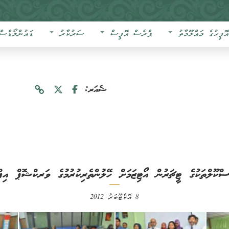
އޮފީހުގެ މަޢްލޫމާތު
ޕްރެސް އޮފީސް
ސަރުކާރު
ޑައުންލޯޑްސް
ޝެއަރ:
ކޫލްތަކުގެ ޓީޗަރުން އޯޓިޒަމަށް ހޭލުންތެރިކުރުމުގެ ވަރކްޝޮޕް އިފްތ
8 އޮކްޓޫބަރު 2012