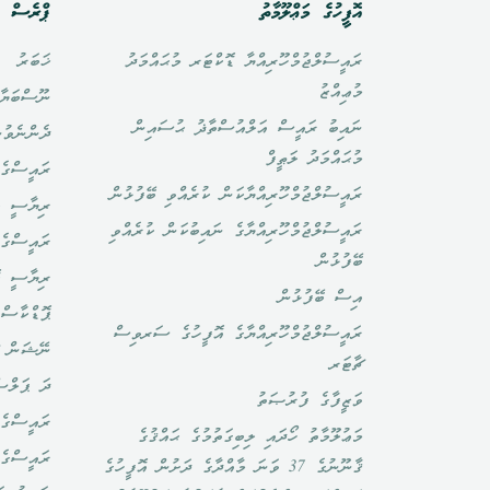
އޮފީހުގެ މަޢްލޫމާތު
ޕްރެސް އ
ރައީސުލްޖުމްހޫރިއްޔާ ޑޮކްޓަރ މުޙައްމަދު
ޚަބަރު
މުޢިއްޒު
ނޫސްބަޔާ
ނައިބު ރައީސް އަލްއުސްތާޛު ޙުސައިން
ދެންނެވުނ
މުޙައްމަދު ލަޠީފް
ރައީސްގެ 
ރައީސުލްޖުމްހޫރިއްޔާކަން ކުރެއްވި ބޭފުޅުން
ރިޔާސީ ބ
ރައީސުލްޖުމްހޫރިއްޔާގެ ނައިބުކަން ކުރެއްވި
ރައީސްގެ 
ބޭފުޅުން
ރިޔާސީ ކ
އިސް ބޭފުޅުން
ޕޮޑްކާސްޓ
ރައީސުލްޖުމްހޫރިއްޔާގެ އޮފީހުގެ ސަރވިސް
ނޭޝަން ޗ
ޗާޓަރ
ދަ ޕަލްސ
ވަޒީފާގެ ފުރުޞަތު
ރައީސްގެ 
މަޢުލޫމާތު ހޯދައި ލިބިގަތުމުގެ ޙައްޤުގެ
ރައީސްގެ
ޤާނޫނުގެ 37 ވަނަ މާއްދާގެ ދަށުން އޮފީހުގެ