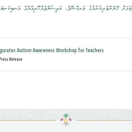
ަމަށް ހޭލުންތެރިކުރުމުގެ ވަރކްޝޮޕް، ރައީސުލްޖުމްހޫރިއްޔާގެ އަނބިކަނބަލ
augurates Autism Awareness Workshop for Teachers
Press Release