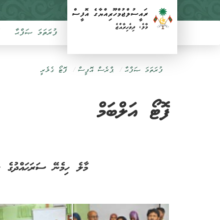
ފުރަތަމަ ޞަފްޙާ
ފުރަތަމަ ޞަފްޙާ
ޕްރެސް އޮފީސް
ފޮޓޯ ގެލެރީ
ފޮޓޯ އަލްބަމް
މާލެ ހިމެނޭ ސަރަޙައްދުގެ ސް