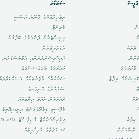
ޮފީސް
ސަރުކާރު
ދިވެހިރާއްޖޭގެ ގާނޫނު އަސާސީ
ން
ކެބިނެޓް
ް
މިނިސްޓަރުން ފެންވަރުގެ ބޭފުޅުން
ޖަވާބު
އެޑްވައިޒަރުން
ަޔާން
ހައިކޮމިޝަނަރުންނާއި އެމްބެސަޑަރުން
ވާހަކަފުޅު
ދައުލަތުގެ މުއައްސަސާތައް
ޮމިޝަނުގެ ރިޕޯޓް
ސަރުކާރުގެ ވުޒާރާތަކުގެ މަސައްކަތްތައް
ް
ސަރުކާރުގެ އޮނިގަނޑު
ެޓް
ދައުލަތުން ދެއްވާ އިނާމުތައް
ް
ކެޕޭސިޓީ ޑިވެލޮޕްމަންޓް އިނީޝިއޭޓިވް
ޚިތާބު
ދިވެހީންގެރާއްޖެ މެނިފެސްޓޯ 2023-2028
 ނޫސްބަޔާން
14 ހަފްތާގެ ކާމިޔާބީތައް