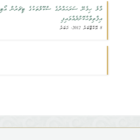
މާލެ ހިމެނޭ ސަރަޙައްދުގެ ސްކޫލްތަކުގެ ޓީޗަރުން އޯޓިޒ
އިފްތިތާޙްކޮށްދެއްވައިފި
8 އޮކްޓޫބަރު 2012, ޚަބަރު