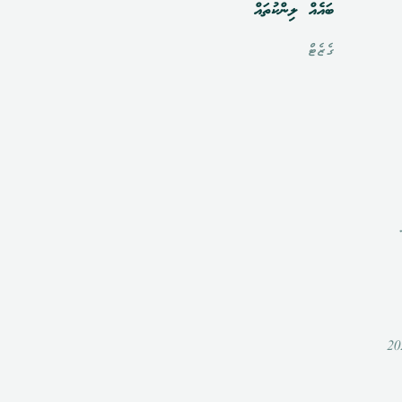
ބައެއް ލިންކުތައް
ގެޒެޓް