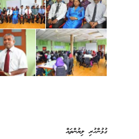
ގުޅުންހުރި ލިޔުންތައް