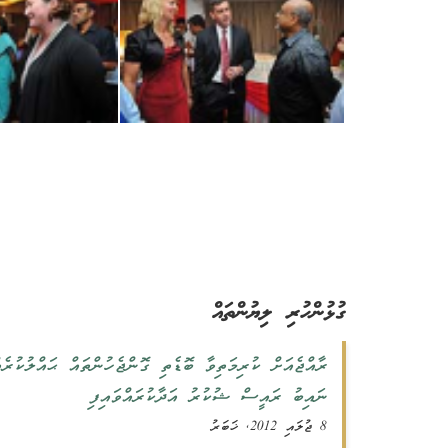
ގުޅުންހުރި ލިޔުންތައް
ރާއްޖެއަށް ކުރިމަތިވާ ބޮޑެތި ގޮންޖެހުންތައް ޙައްލުކުރެ
ނައިބު ރައީސް ޝުކުރު އަދާކުރައްވައިފި
8 ޖުލައި 2012, ޚަބަރު