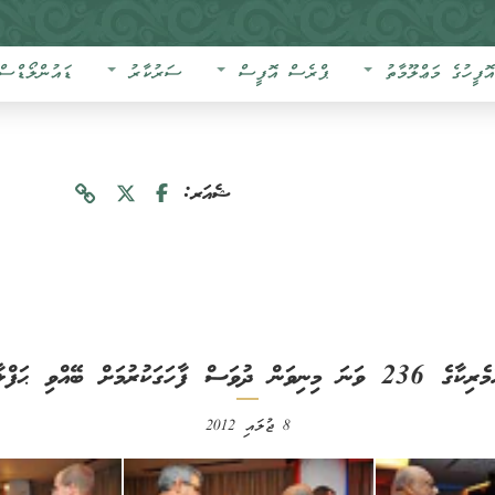
އޮފީހުގެ މަޢްލޫމާތު
ޕްރެސް އޮފީސް
ސަރުކާރު
ޑައުންލޯޑްސް
ޝެއަރ:
ާގެ 236 ވަނަ މިނިވަން ދުވަސް ފާހަގަކުރުމަށް ބޭއްވި ޙަފްލާ
8 ޖުލައި 2012