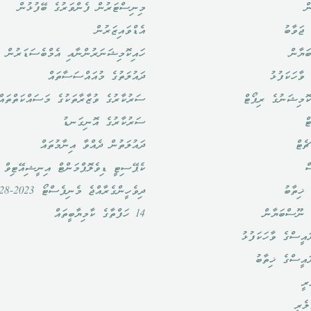
ް
މިނިސްޓަރުން ފެންވަރުގެ ބޭފުޅުން
ޖަވާބު
އެޑްވައިޒަރުން
ަޔާން
ހައިކޮމިޝަނަރުންނާއި އެމްބެސަޑަރުން
ވާހަކަފުޅު
ދައުލަތުގެ މުއައްސަސާތައް
ޮމިޝަނުގެ ރިޕޯޓް
ސަރުކާރުގެ ވުޒާރާތަކުގެ މަސައްކަތްތައް
ް
ސަރުކާރުގެ އޮނިގަނޑު
ެޓް
ދައުލަތުން ދެއްވާ އިނާމުތައް
ް
ކެޕޭސިޓީ ޑިވެލޮޕްމަންޓް އިނީޝިއޭޓިވް
ޚިތާބު
ދިވެހީންގެރާއްޖެ މެނިފެސްޓޯ 2023-2028
 ނޫސްބަޔާން
14 ހަފްތާގެ ކާމިޔާބީތައް
އީސްގެ ވާހަކަފުޅު
ައީސްގެ ޚިތާބު
ރީ
ލެރީ