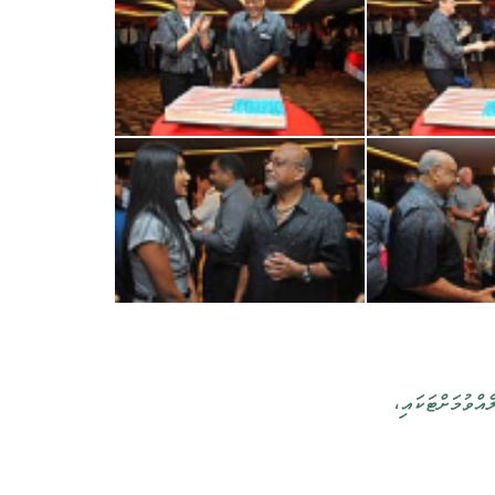
އްވުމަށްޓަކައި،