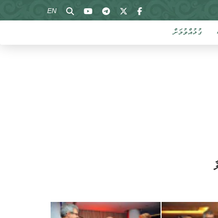
EN
ގުޅުއްވުމަށް