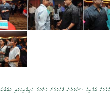
އްވުމަށް އެމެރިކާ ސަރުކާރުން ދެއްވަމުން ގެންދަވާ އެހީތެރިކަމާއި އެއްބާރުލެ