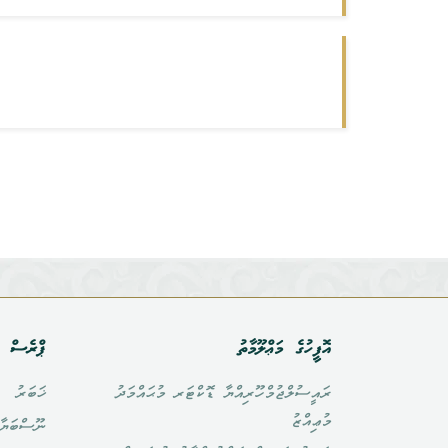
އޮފީހުގެ މަޢްލޫމާތު
ޕްރެސް އ
ރައީސުލްޖުމްހޫރިއްޔާ ޑޮކްޓަރ މުޙައްމަދު
ޚަބަރު
މުޢިއްޒު
ނޫސްބަޔާ