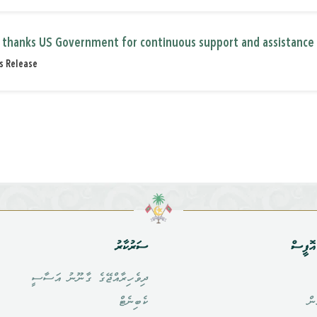
t thanks US Government for continuous support and assistance
ss Release
ޮފީސް
ސަރުކާރު
ދިވެހިރާއްޖޭގެ ގާނޫނު އަސާސީ
ން
ކެބިނެޓް