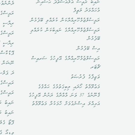
ނައިބު ރައީސް އަލްއުސްތާޛު ޙުސައިން
ދެންނެވުނ
މުޙައްމަދު ލަޠީފް
ރައީސްގެ 
ރައީސުލްޖުމްހޫރިއްޔާކަން ކުރެއްވި ބޭފުޅުން
ރިޔާސީ ބ
ރައީސުލްޖުމްހޫރިއްޔާގެ ނައިބުކަން ކުރެއްވި
ރައީސްގެ 
ބޭފުޅުން
ރިޔާސީ ކ
އިސް ބޭފުޅުން
ޕޮޑްކާސްޓ
ރައީސުލްޖުމްހޫރިއްޔާގެ އޮފީހުގެ ސަރވިސް
ނޭޝަން ޗ
ޗާޓަރ
ދަ ޕަލްސ
ވަޒީފާގެ ފުރުޞަތު
ރައީސްގެ 
މަޢުލޫމާތު ހޯދައި ލިބިގަތުމުގެ ޙައްޤުގެ
ރައީސްގެ
ޤާނޫނުގެ 37 ވަނަ މާއްދާގެ ދަށުން އޮފީހުގެ
ނައިބު ރަ
އަމިއްލަ އިސްނެގުމަށް ހާމަކުރާ މަޢުލޫމާތު
ނައިބު ރ
ފޮޓޯ ގެލެ
ވީޑިއޯ ގެ