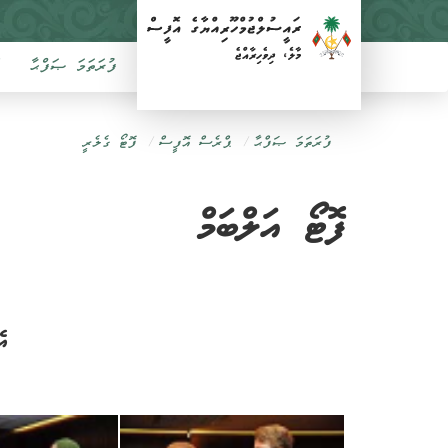
ފުރަތަމަ ޞަފްޙާ
ފުރަތަމަ ޞަފްޙާ
ޕްރެސް އޮފީސް
ފޮޓޯ ގެލެރީ
ފޮޓޯ އަލްބަމް
އެމެރިކ