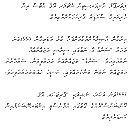
ލިވަރޕޫލް ޔުނިވަރސިޓީން ބެޗަލަރ އޮފް އާޓްސް އިން
މެރިޓައިމް ސްޓަޑީޒް ފުރިހަމަކުރެއްވިއެވެ.
ކިޔެވުން ޙާޞިލްކުރެއްވުމަށްފަހު މާލެ ވަޑައިގެން 1990ވަނަ
އަހަރު "ސަންގު"ގެ ނަމުގައި ޞީޔާޞީ މަޖައްލާއެއް
ނެރުއްވިއެވެ. "ސަންގު" މަޖައްލާއަށް އަހަރުވީތަނާ، ސަރުކާރުން
އެމަޖައްލާ ނެރުން މަނާކުރައްވައި، ނަޝީދު ހައްޔަރުކުރެއްވިއެވެ.
1991ވަނަ އަހަރު، ނަޝީދަކީ "ޕްރިޒަނަރ އޮފް
ކޮންޝަންސް"އެއްގެ ގޮތުގައި އެމްނެސްޓީ އިންޓަރނޭޝަނަލްއިން
ކަނޑައެޅިއެވެ.