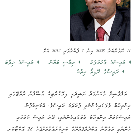
11 ނޮވެންބަރު 2008 އިން 7 ފެބުރުވަރީ 2012 އަށް
ރައީސްގެ ވާހަކަފުޅު
ރިޔާސީ ބަޔާން
ރައީސްގެ ޚިތާބު
ރައީސްގެ ރޭޑިއޯ ޚިތާބު
އަލްފާޟިލް މުޙަންމަދު ނަޝީދަކީ ޑިމޮކްރެޓިކް އުޞޫލުން ރާއްޖޭގައި
އިންތިޙާބު ވެވަޑައިގެންނެވި ފުރަތަމަ ރައީސެވެ. އެމަނިކުފާނު
ރައީސްކަމަށް އިންތިޙާބު ވެވަޑައިގެންނެވީ، އޭރު ރައީސް ކަމުގައި
ހުންނެވި މައުމޫން ޢަބްދުލްޤައްޔޫމް ބަލިކުރެއްވުމަށްފަހު 28 އޮކްޓޯބަރ