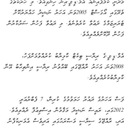
މަދަނީ ކެމްޕެއިނެއް އެމް.ޑީ.ޕީ.އިން ހިންގިއެވެ. މި ހަރަކާތުގެ
ތެރޭގައި އޯގަސްޓް 2005ވަނަ އަހަރު ނަޝީދު ހައްޔަރުކޮށް
ޓެރަރިޒަމްގެ ދަޢުވާ ކުރެވުނެވެ. މި ދަޢުވާ ފަހުން ސަރުކާރުން
ފަހުން ދޫކޮށްލެއްވިއެވެ.
އެމް.ޑީ.ޕީ.ގެ ރިޔާސީ ޓިކެޓް ކާމިޔާބު ކުރެއްވުމަށްފަހު،
2008ވަނަ އަހަރު ރާއްޖޭގައި ބޭއްވުނު ރިޔާސީ އިންތިޙާބު އޭނާ
ކާމިޔާބުކުރެއްވިއެވެ.
ފަސް އަހަރުގެ ދައުރު ހަމަވުމުގެ ކުރިން، 7 ފެބްރުއަރީ
2012ގައި، ރައީސް ނަޝީދު މަޤާމުން އިސްތިޢުފާ ދެއްވިއެވެ.
އަދި، ރާއްޖޭގެ ސިޔާސީ މަޞްރަޙުގައި އަދިވެސް އެމަނިކުފާނު