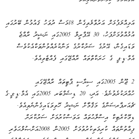
އަމިއްލަފުޅަށް އަރުވާލެވިގެން 18މަސް ދުވަހު ޤައުމުން ބޭރުގައި
އުޅުއްވުމަށްފަހު، 30 އޭޕްރީލް 2005ގައި ނަޝީދު ރާއްޖެ
ވަޑައިގެން، އޭރުގެ ސަރުކާރުގެ މަނާކުރެއްވުންތަކާއެކުވެސް
އެމް.ޑީ.ޕީ ގެ ހަރަކާތްތައް ރާއްޖޭގައި ފެއްޓެވިއެވެ.
2 ޖޫން 2005ގައި ސިޔާސީ ޕާޓީތައް ރާއްޖޭގައި
ހުއްދަކުރެވުނެވެ. އަދި، 20 ޑިސެމްބަރ 2005ގައި އެމް.ޑީ.ޕީ.ގެ
ޗެއަރޕާރސަންގެ މަޤާމަާށް ނަޝީދު ހޮވިވަޑައިގެންނެވިއެވެ.
ޑިމޮކްރެޓިކް އިސްލާޙުތައް އަވަސްކުރުމަށް ސަރުކާރަށް
ފިއްތުންތައް ކުރިމަތިކުރުވުމަށް 2005ން 2008އަށްޞުލްޙަވެރި