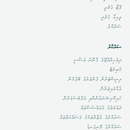
ފޮޓޯ ގެލެރީ
ވީޑިއޯ ގެލެރީ
ސަރުކާރު
ސަރުކާރު
ދިވެހިރާއްޖޭގެ ގާނޫނު އަސާސީ
ކެބިނެޓް
މިނިސްޓަރުން ފެންވަރުގެ ބޭފުޅުން
އެޑްވައިޒަރުން
ހައިކޮމިޝަނަރުންނާއި އެމްބެސަޑަރުން
ދައުލަތުގެ މުއައްސަސާތައް
ސަރުކާރުގެ ވުޒާރާތަކުގެ މަސައްކަތްތައް
ސަރުކާރުގެ އޮނިގަނޑު