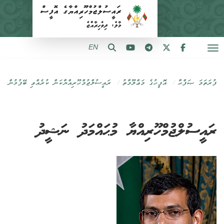
EN
ފުރަތަމަ ޞަފްޙާ
އޮފީހުގެ މަޢްލޫމާތު
ރައީސުލްޖުމްހޫރިއްޔާކަން ކުރެއްވި ބޭފުޅުން
ރައީސުލްޖުމްހޫރިއްޔާ މުޙައްމަދު ނަޝީދު