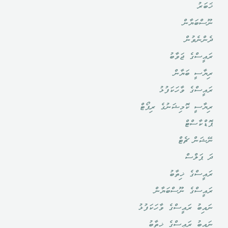
ޚަބަރު
ނޫސްބަޔާން
ދެންނެވުން
ރައީސްގެ ޖަވާބު
ރިޔާސީ ބަޔާން
ރައީސްގެ ވާހަކަފުޅު
ރިޔާސީ ކޮމިޝަނުގެ ރިޕޯޓް
ޕޮޑްކާސްޓް
ނޭޝަން ޗެޓް
ދަ ޕަލްސް
ރައީސްގެ ޚިތާބު
ރައީސްގެ ނޫސްބަޔާން
ނައިބު ރައީސްގެ ވާހަކަފުޅު
ނައިބު ރައީސްގެ ޚިތާބު