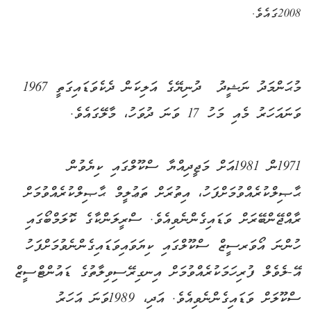
2008ގައެވެ.
މުޙަންމަދު ނަޝީދު
ދުނިޔޭގެ އަލިކަން ދެކެވަޑައިގަތީ 1967
ވަނައަހަރު މެއި މަހު 17 ވަނަ ދުވަހު، މާލޭގައެވެ.
1971ން 1981އަށް މަޖީދިއްޔާ ސްކޫލްގައި ކިޔެވުން
ޙާޞިލްކުރެއްވުމަށްފަހު، އިތުރަށް ތަޢުލީމް ޙާޞިލްކުރެއްވުމަށް
ރާއްޖޭންބޭރަށް ވަޑައިގެންނެވިއެވެ. ސްރީލަންކާގެ ކޮލަމްބޯގައި
ހުންނަ އޯވަރސީޒް ސްކޫލްގައި ކިޔަވައިވަޑައިގެންނެވުމަށްފަހު
އޭ-ލެވެލް ފުރިހަމަކުރެއްވުމަށް އިނގިރޭސިވިލާތުގެ ޑައުންޓްސީޒް
ސްކޫލަށް ވަޑައިގެންނެވިއެވެ. އަދި، 1989ވަނަ އަހަރު