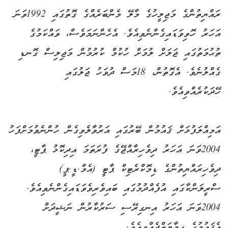
ރައްޔިތުންގެ މަޖިލީހުގެ މާލޭ މެންބަރެއްގެ ގޮތުގައި 1992ވަނަ
އަހަރު ހޮވިވަޑައިގެންނެވިއެވެ. އެހެންނަމަވެސް، ވައްކަމުގެ
ތުޙުމަތުގައި ޖަލަށް ލުމަށް ހުކުމް ކުރުމުން މަޖިލިސް ގޮނޑި
ގެއްލުނެވެ. އެގޮތުން، 18މަސް ދުވަހު ޖަލުގައި
ހޭދަކުރެއްވިއެވެ.
އަމިއްލަފުޅަށް ޤައުމުން ބޭރުގައި އަރުވާލެވިގެން ހުންނެވުމަށްފަހު
2004ވަނަ އަހަރު ދިވެހިރާއްޖޭގެ ފުރަތަމަ އިދިކޮޅު ޕާޓީ،
ދިވެހިރައްޔިތުންގެ ޑިމޮކްރެޓިކް ޕާޓީ (އެމް.ޑީ.ޕީ)
ސްރީލަންކާގައި އުފެއްދުމުގައި ބައިވެރިވެވަޑައިގެންނެވިއެވެ.
2004ވަނަ އަހަރު އިނގިރޭސި ސަރުކާރުން ނަޝީދަށް
އެޤައުމުގެ ހިމާޔަތްދެއްވިއެވެ.