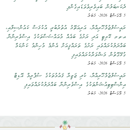
ދެކަނބަލުން ބައިވެރިވެވަޑައިގެންފި
5 އޮގަސްޓް 2026, ޚަބަރު
ރައީސުލްޖުމްހޫރިއްޔާ، އަރިއަތޮޅު އުތުރުބުރީ އުކުޅަސް ކައުންސިލާއި،
އ.ތ.މ ކޮމިޓީ އަދި ރަށުގެ ބައެއް މުއައްސަސާތަކުގެ އިސްވެރިންނާ
ބައްދަލުކުރައްވައި ރަށުގެ ތަރައްޤީއަށް އެންމެ މުހިންމު ކަންކަމާ
ގުޅޭގޮތުން މަޝްވަރާކުރައްވައިފި
5 އޮގަސްޓް 2026, ޚަބަރު
ރައީސުލްޖުމްހޫރިއްޔާ، ކުދި ޖަޒީރާ ޤައުމުތަކުގެ ސުޕްރީމް އޮޑިޓް
އިންސްޓިޓިއުޝަންތަކުގެ އިސްވެރިންނާ ބައްދަލުކުރައްވައިފި
5 އޮގަސްޓް 2026, ޚަބަރު