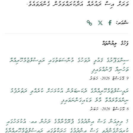
ވަރަށް އިސް ދައުރެއް އަދާކުރައްވަމުން ގެންދަވައެވެ.
ޝެއަރ:
ފަހުގެ ލިޔުންތައް
ސިންގަޕޫރުގެ ޤައުމީ ދުވަހުގެ މުނާސަބަތުގައި ރައީސުލްޖުމްހޫރިއްޔާ
ތަހުނިޔާ ފޮނުއްވައިފި
9 އޮގަސްޓް 2026, ޚަބަރު
ރައީސުލްޖުމްހޫރިއްޔާގެ ދެކަނބަލުން އުކުޅަހަށް ކުރެއްވި ދަތުރުފުޅު
ނިންމަވާލައްވާ މާލެ ވަޑައިގަންނަވައިފި
6 އޮގަސްޓް 2026, ޚަބަރު
5 މިލިއަން ގަސް އިންދުމުގެ ޕްރޮގްރާމްގެ ދަށުން އއ. އުކުޅަހުގައި
ކުރިއަށްގެންދެވި ގަސް އިންދުމުގެ ހަރަކާތުގައި ރައީސުލްޖުމްހޫރިއްޔާގެ