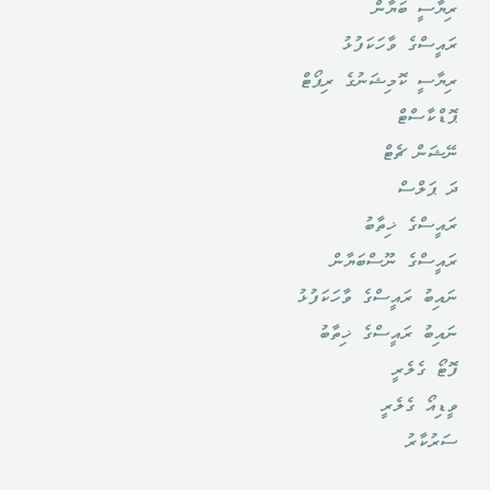
ހޭލުންތެރިކަން އިތުރުވެ، ހަށިއެޔޮ،
ރިޔާސީ ބަޔާން
ދުޅަހެޔޮ ޖީލެއް ބިނާވުން.
ރައީސްގެ ވާހަކަފުޅު
ރިޔާސީ ކޮމިޝަނުގެ ރިޕޯޓް
ޕޮޑްކާސްޓް
ނޭޝަން ޗެޓް
ދަ ޕަލްސް
ރައީސްގެ ޚިތާބު
ރައީސްގެ ނޫސްބަޔާން
ނައިބު ރައީސްގެ ވާހަކަފުޅު
ނައިބު ރައީސްގެ ޚިތާބު
ފޮޓޯ ގެލެރީ
ވީޑިއޯ ގެލެރީ
ސަރުކާރު