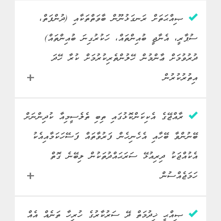
ޞިއްޙަތަށް ރަނގަޅުނޫން ބާވަތްތަކާއި (ދުންފަތް،
ސުޕާރީ، އެނާޖީ ބުއިންތައް، ހަކުރުގިނަ ބުއިންތައް)
ދުރުވުމަށް ޢާންމުން ހޭލުންތެރިކުރުމަށް ކުރާ ހޭދަ
އިތުރުކުރުން
ސްޓޭޓަސް
ރާއްޖޭގެ އެކިކަންކޮޅުގައި ތިބި ތެލެސީމިއާ ކުދިންނަށް
ނިމިފައި
ބޭނުންވާ ބޭހާއި އެހެނިހެން ފަރުވާތައް ފަސޭހަކަމާއިއެކު
މަސައްކަތް
މިނިސްޓްރީ އޮފް ހެލްތް
ހިންގާ ވުޒާރާ
އެކުއްޖަކު ދިރިއުޅޭ ސަރަޙައްދުތަކުން ލިބޭނެ ގޮތް
ހަމަޖެއްސުން
ކުރެވުނު
• ދުންފަތުގެ ބާވަތްތަކުގައި
މައިގަނޑު
ގްރެފިކް ވޯނިންގ ޖަހާ ގޮތަށް
މަސައްކަތްތައް
އަދި ވަކިވަކިން ސިނގިރޭޓް
ސްޓޭޓަސް
ޞިއްޙީ ޚިދުމަތް ދޭ ސަރުކާރުގެ ހުރިހާ ތަނެއް އެއް
ނިމިފައި