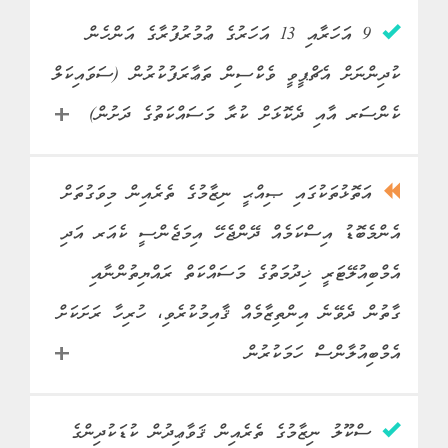
ރިވިއުކޮށް ކޮންމެ 3 މަހަކުން
މެދުނުކެނޑި ބޭސްލިބޭނެކަން
މަސައްކަތްތައް
ޤައުމީ ޕްރޮގްރާމު އެކުލަވާލާފައި.
އެއްފަހަރު އަލުން ލިސްޓް
ކަށަވަރު ކުރުމަށްދަނީ މަސައްކަތް
ސްޓޭޓަސް
9 އަހަރާއި 13 އަހަރުގެ ޢުމުރުފުރާގެ އަންހެން
ނިމިފައި
• މިޕްރޮގްރާމްގެ ދަށުން
ތަރުތީބު ކުރެވެމުންދާނެ.
ކުރެވެމުން.
ކުދިންނަށް އެޗްޕީވީ ވެކްސިން ތަޢާރަފުކުރުން (ސަވައިކަލް
ކ.ތުލުސްދޫގައި ހަކުރުބަލީގެ
މަސައްކަތް
މިނިސްޓްރީ އޮފް ހެލްތް
ފެންނާނެ
ފެންނާނެ
• އައި.ޖީ.އެމް.އެޗްގެ ކޮންމެ
• ނަފްސާނީ ބަލިތަކަށް
ޚާއްސަ ކޭމްޕެއް 22 އިން 23
ހިންގާ ވުޒާރާ
ކެންސަރ އާއި ދެކޮޅަށް ކުރާ މަސައްކަތުގެ ދަށުން)
ބަދަލު
ބަދަލު
ޑިޕާޓްމަންޓަކުންވެސް 1 ހަފްތާ
އެކަށީގެންވާ ފަރުވާ ސިއްހީ
މާރިޗު 2019 އަށް ހިންގާފައި.
ކުރެވުނު
• ހދ. ކުޅުދުއްފުށީގައި އަދި
ތެރޭގައި ޑޮކްޓަރަކަށް ދެއްކޭނެ
ނިޒާމުގެ ތެރެއިން އިތުބާރު ހިފޭ
• ދަރުމަވަންދަ ހޮސްޕިޓަލުގައި
މައިގަނޑު
ގދ. ތިނަދޫގައި ޓީބީ ޑައިގްނޯސް
ސްޓޭޓަސް
އަތޮޅުތަކުގައި ޞިއްޙީ ނިޒާމުގެ ތެރެއިން މިވަގުތަށް
ނިމިފައި
އިންތިޒާމް ހަމަޖެހުން.
ގޮތަކަށް ރަނގަޅު ފެންވަރުގައި
'ވަން-ސްޓޮޕް ޑަޔަބެޓިކް ސެންޓަރ'
މަސައްކަތްތައް
ކުރުމަށް ޖީންއެކްސްޕާރޓް
• އައި.ޖީ.އެމް.އެޗްގެ
ދެވޭނެ އިންތިޒާމް ހަމަޖެހުން.
ޤާއިމްކުރުމުގެ މަސައްކަތްތައް
އެންމެބޮޑު އިސްކަމެއް ދޭންޖެހޭ އިމަޖެންސީ ކެއަރ އަދި
މަސައްކަތް
މިނިސްޓްރީ އޮފް ހެލްތް
ސާރވިސް ތައާރަފް ކޮށް އެކި
ސްޕެޝަލިސްޓުންނަށް ދެއްކުމަށް
• ނަފްސާނީ ބަލީގެ ފަރުވާ
ކުރިޔަށްދަނީ.
ހިންގާ ވުޒާރާ
އެމްބިއުލޭޓަރީ ޚިދުމަތުގެ މަސައްކަތް ރައްޔިތުންނާއި
ފޭސްތަކަށް ބަހާލައިގެން
މަޑުކުރަންޖެހޭ މުއްދަތު ކުޑަވެ،
ހަރުދަނާގޮތެއްގައި ރައްޔިތުންނަށް
ފެންނާނެ
• ރައްޔިތުންނާ ގާތުން ހަކުރު
ސްކްރީންކުރުމަށް ފަށާފައި.
ގާތުން ދެވޭނެ އިންތިޒާމެއް ޤާއިމުކުރެވި، ހުރިހާ ރަށަކަށް
ކުރެވުނު
އަވަސް ފަރުވާ ހޯދުމަށް
ފޯރުކޮށްދެވުމާއެކު ނަފްސާނީ
• މާލޭގެ 2 ސްކޫލެއްގެ 10
ބަދަލު
ބަލީގެ މީހުންނަށް ފަރުވާ ލިބޭނެ
• ފުރަތަމަ ފޭސްގައި
މައިގަނޑު
އެފުލަންޖެހޭ ޚަރަދާއި ތަކުލީފު
ދުޅަހެޔޮކަމަށް އާންމުން
އަހަރާއި 14 އަހަރުގެ އުމުރުފުރާގެ
އެމްބިއުލާންސް ހަމަކުރުން
އިންތިޒާމް ހަމަޖެހުން.
ސްކްރީންކޮށްފައިވަނީ ޞިއްޙީ
މަސައްކަތްތައް
ކުޑަވުން.
ހޭލުންތެރިވެގެންދާނެ.
385 އަންހެން ދަރިވަރުންނަށް
• އެކަށީގެންވާ ތަމްރީންތައް
ދާއިރާގައި މަސައްކަތްކުރާ 211
(ބެލެނިވެރިންގެ ހުއްދަ ލިބިފައިވާ)
ލިބިފައިވާ ޑޮކްޓަރުންގެ ފަރާތުން
ފަރާތެއް.
ސްޓޭޓަސް
ސްކޫލު ނިޒާމުގެ ތެރެއިން ޤަވާޢިދުން ކުޑަކުދިންގެ
ހިނގަމުންދަނީ
މިވެކްސިން ދީފައި. މާލޭގެ ހުރިހާ