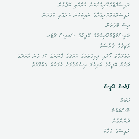
އެހެނިހެން ބަލިތަކުން
ރައީސުލްޖުމްހޫރިއްޔާކަން ކުރެއްވި ބޭފުޅުން
އައުޓްޑޯރ ޖިމްއެއް 25 މަރޗް
ޤާއިމްކޮށްފައި.
ކުރެވެމުން.
ދުރުހެލިކޮށްދީ ދުޅަހެޔޮ
2019ގައި ހުޅުވާފައި.
• އެލް.ކޭ.ޖީ، ގްރޭޑް 7،4،1 ގައި
ރައީސުލްޖުމްހޫރިއްޔާގެ ނައިބުކަން ކުރެއްވި ބޭފުޅުން
ފެންނާނެ
• އެމަރޖަންސީ ހާލަތްތަކުގައި
މުޖުތަމަޢެއް ބިނާކުރުމަށް
• ބާކީ 4 ސަރަހައްދެއްގައި
ހެލްތް ސްކްރީނިންގ ކުރިއަށް
އިސް ބޭފުޅުން
ބަދަލު
ރައްޔިތުންނަށް އަވަސްފަރުވާ
މަގުފަހިވުން.
އައުޓްޑޯރ ޖިމް ކުރިއަށްއޮތް
ގެންދާ ގޮތަށް ހަމަޖެހިފައި.
ރައީސުލްޖުމްހޫރިއްޔާގެ އޮފީހުގެ ސަރވިސް ޗާޓަރ
ލިބޭނެގޮތް މަގުފަހިވުން.
މަސްދުވަހުގެ ތެރޭގައި ހުޅުވުމުގެ
ނަމަވެސް އެއްވެސް ސިއްހީ
ވަޒީފާގެ ފުރުޞަތު
• އެމެޖަންސީ ހާލަތެއް ދިމާވެގެން
މަސައްކަތް ކުރިޔަށްދަނީ.
މައްސަލައެއް ހުރިކަމަށް ފާހަގަ
މަޢުލޫމާތު ހޯދައި ލިބިގަތުމުގެ ޙައްޤުގެ ޤާނޫނުގެ 37 ވަނަ މާއްދާގެ
އެކި ފަރާތްތަކަށް ގުޅުމުގެ
ވެފައިވާނަމަ ކޮންމެ
ދަށުން އޮފީހުގެ އަމިއްލަ އިސްނެގުމަށް ހާމަކުރާ މަޢުލޫމާތު
ފެންނާނެ
• ދުޅަހެޔޮ މުޖުތަމަޢެއް
ބަދަލުގައި އެއް ނަންބަރަކުން
ގްރޭޑެއްގައިވެސް ޕްރޮގްރެސް
ބަދަލު
ބިނާވުމަށް މަގުފަހިވުން.
ބޭނުންވާ ޚިދުމަތް ލިބުން.
ބަލައި، ފޮލޯއަޕް ހެދުމަށް
• މާލޭގެ ކޮންމެ
ޕްރެސް އޮފީސް
ހަމަޖެހިފައި.
ސަރަހައްދެއްގައިވެސް ދިރިއުޅޭ
ޚަބަރު
ފެންނާނެ
ރައްޔިތުންނަށް ކައިރި ހިސާބަކުން
• ޅައުމުރުގައި ދިމާވާ ސިއްހީ
ނޫސްބަޔާން
ބަދަލު
ކަސްރަތުކުރަން ދާނެ ޕާކެއް
މައްސަލަތައް ދެނެގަނެ އެ ކަމަށް
ދެންނެވުން
ނުވަތަ އައުޓް ޑޯ ޖިމް އެއް
ފަރުވާލިބުން.
ރައީސްގެ ޖަވާބު
ހުރުން.
• ސިއްޙަތަބެހޭ ގޮތުން