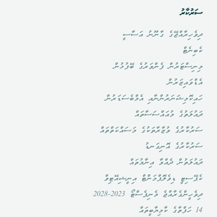
ސަރުކާރު
ދިވެހިރާއްޖޭގެ ގާނޫނު އަސާސީ
ކެބިނެޓް
މިނިސްޓަރުން ފެންވަރުގެ ބޭފުޅުން
އެޑްވައިޒަރުން
ހައިކޮމިޝަނަރުންނާއި އެމްބެސަޑަރުން
ދައުލަތުގެ މުއައްސަސާތައް
ސަރުކާރުގެ ވުޒާރާތަކުގެ މަސައްކަތްތައް
ސަރުކާރުގެ އޮނިގަނޑު
ދައުލަތުން ދެއްވާ އިނާމުތައް
ކެޕޭސިޓީ ޑިވެލޮޕްމަންޓް އިނީޝިއޭޓިވް
ދިވެހީންގެރާއްޖެ މެނިފެސްޓޯ 2023-2028
14 ހަފްތާގެ ކާމިޔާބީތައް