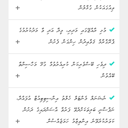
ވިއްކުން މަނާކުރާ ގޮތަށް
ވިއުގައަކުން ގުޅާލުން
"ދުންފަތުގެ ބާވަތްތައް ޕެކެޓްކޮށް
މަސައްކަތް
މިނިސްޓްރީ އޮފް ހެލްތް
ލޭބަލް ޖެހުމާބެހޭ ޤަވާޢިދު"
ހިންގާ ވުޒާރާ
ގެޒެޓްކުރުން (ގަވާއިދަށް
ސްޓޭޓަސް
މުޅި ރާއްޖޭގައި މަދިރި، މީދާ އަދި ވާ މަދުކުރުމުގެ
ނިމިފައި
ކުރެވުނު
• ތެލަސީމިއާ ކުދިން ދިރިއުޅޭ
ޢަމަލުކުރާނީ 31 މެއި 2019 އިން
މައިގަނޑު
ރަށްރަށުގެ މަޢުލޫމާތު އެއްކުރެވި،
ޕްރޮގްރާމް ޤަވާޢިދުން ހިންގަން ފެށުން
މަސައްކަތް
ފެށިގެން).
މިނިސްޓްރީ އޮފް ހެލްތް
މަސައްކަތްތައް
ބޭސް ލިބުން މެދުކެނޑިފައިވާ
ހިންގާ ވުޒާރާ
• ޞިއްޙަތަށް ރަނގަޅުނޫން
ރަށްތައް ފާހަގަކުރުމަށްފަހު
ބާވާތްތަކާއި ދުރުވުމަށް އާންމުން
ސްޓޭޓަސް
ދިވެހި ބޭސްވެރިކަން ކުރިއެރުވުމާ ގުޅޭ މަހާސިންތާ
ނިމިފައި
ކުރެވުނު
• ޞިއްޙީ ޚިދުމަތްދޭ ސަރުކާރުގެ
އެސްޓީއޯ ފާމަސީތައް މެދުވެރިކޮށް
ހޭލުންތެރިކުރުވުމަށް ޕީ.އެސް.އެމް
މައިގަނޑު
ތަންތަން އެއް ވިއުގައަކުން
އެރަށްރަށުން ބޭސް ލިބޭނެ
ބޭއްވުން
މަސައްކަތް
އާއި ގުޅިގެން ސިއްޙީ މަޢުލޫމާތުދޭ
މިނިސްޓްރީ އޮފް ހެލްތް
މަސައްކަތްތައް
ގުޅާލުމުގެ ގޮތުން ވީޕީއެން
އިންތިޒާމް ހަމަޖެއްސިފައި.
ހިންގާ ވުޒާރާ
ޓީ.ވީ ޕްރޮގްރާމްތަކެއް
މެދުވެރިކޮށް ރާއްޖޭގައި މީހުން
• ރާއްޖޭގެ ހުރިހާ ރަށަކުން
ތައްޔާރުކުރެވިފައި.
ސްޓޭޓަސް
ނެޝަނަލް މެންޓަލް ހެލްތު އިންސިޓިޓިއުޓް އުފައްދާ،
ނިމިފައި
ކުރެވުނު
• ރާއްޖޭގައި މަދިރި، މީދާ އަދި
ދިރިއުޅޭ ހުރިހާ ރަށެއް ގުޅާލެވި،
އެސްޓީއޯ ފާމަސީ މެދުވެރިކޮށް
• ހއ އަތޮޅުގެ 6 ރަށެއްގައި
މައިގަނޑު
ވާ މަދުކުރުމުގެ ޕްރޮގްރާމް
ހއ އަތޮޅުގެ މީހުން ދިރިއުޅޭ
މެދުނުކެނޑި ބޭސް ލިބޭނެގޮތް
ނަފްސާނީ ބަލިތަކަށްދެވޭ ފަރުވާ އާސަންދައިގެ ދަށުން
މަސައްކަތް
މިނިސްޓްރީ އޮފް ހެލްތް
އެން.ސީ.ޑީ ކްލްނިކް ޤަވައިދުން
މަސައްކަތްތައް
ގަވައިދުން ހިންގުމަށް ކުރަންޖެހޭ
ހުރިހާ ރަށެއްގައި އާސަންދައިގެ
ހަމަޖެއްސުން.
ހިންގާ ވުޒާރާ
ހިންގުމަށް ފަށާފައި.
ކަވަރުކުރެވޭނެ އިންތިޒާމު ހަމަޖެއްސުން
ކަންތައްތަކުގެ ޕްރޮގްރާމް
'ވިނަވި' ޕޯޓަލް ބޭނުންކުރަން
• ސިރަމް ފެރިޓިން މެޝިން ނެތް