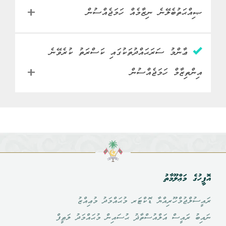
ފަރުވާ ކުރެވޭނެ އިންތިޒާމެއް
ސްކޫލުތަކުގެ ދަރިވަރުންނަށް 4
ފެންނާނެ
ޞިއްޙަތުބެލޭނެ ނިޒާމެއް ހަމަޖެއްސުން
• ޓީބީ ޖެހިފައިވާ ފަރާތްތައް
މަސައްކަތް
މިނިސްޓްރީ އޮފް ހެލްތް
އެކުލެވިގެންދިޔުން.
އޭޕްރިލް 2019 ގައި ވެކްސިން ދީ
ބަދަލު
އަވަހަށް ދެނެގަނެ ބައްޔަށް
ހިންގާ ވުޒާރާ
• ހަކުރުބަލީގެ ފަރުވާ ހޯދުމަށް
ނިމޭނެ.
ޞިއްޙީ ފަރުވާ ފެށިގެންދިއުން.
ކުރަންޖެހޭ ޚަރަދު ކުޑަވުމާއި
ސްޓޭޓަސް
ޢާންމު ސަރަޙައްދުތަކުގައި ކަސްރަތު ކުރެވޭނެ
ނިމިފައި
ކުރެވުނު
• މާލޭގައި ޖުމްލަ 67 ޓެކްސީ
• އަތޮޅުތެރޭގައި މިއުމުރުފުރާގެ
• ޖީން އެކްސްޕާޓް މެޝިންގެ
އުފުލަންޖެހޭ ތަކުލީފު ކުޑަވުން.
މައިގަނޑު
ޑްރައިވަރުންނަށް ފަރސްޓް
އަންހެން ދަރިވަރުންނަށް
އިންތިޒާމް ހަމަޖެއްސުން
ސަބަބުން ބޭހަށް ނުގުޑާ ޓީބީ
މަސައްކަތް
މިނިސްޓްރީ އޮފް އެޑިޔުކޭޝަން
• ހަކުރު ބައްޔާ ގުޅޭ ހުރިހާ
މަސައްކަތްތައް
ރެސްޕޮންޑަރ ޓްރެއިނިންގ
(ބެލެނިވެރިންގެ ހުއްދަ ލިބިފައިވާ)
ހުރިތޯ ބެލުމަށް ފަސޭހަވުން.
ހިންގާ ވުޒާރާ
ފަރުވާއެއް އެއްތަނަކުން
ޕްރޮގްރާމް ވަނީ ހިންގާފައި.
އޭޕްރިލް މަހުގެ ފުރަތަމަ
• ފަރުވާ ހޯދުމަށް މާލެ އައުމުގެ
ލިބިގެންދިޔުން
ސްޓޭޓަސް
ނިމިފައި
ކުރެވުނު
• މިހާރު އެޑިޔުކޭޝަން
• ރާއްޖޭގެ ހުރިހާ ރަށަކަށް
ހަފްތާތެރޭގައި ވެކްސިން ދީ
ބަދަލުގައި، ރާއްޖޭގެ 2
މައިގަނޑު
މިނިސްޓްރީ އާއި ހެލްތު
އެމްބިޔުލަންސް ހަމަކުރުމުގެ
ނިމޭނެ.
ސަރަހައްދަކުން ފަރުވާ ލިބޭނެގޮތް
މަސައްކަތް
މިނިސްޓްރީ އޮފް ޔޫތު، ސްޕޯޓްސް
މަސައްކަތްތައް
މިނިސްޓްރީ ގުޅިގެން ކުރިއަށް
ގޮތުން، އިތުރު އެމްބިޔުލަންސް
މަގުފަހިވުން.
ހިންގާ ވުޒާރާ
އެންޑް ކޮމިއުނިޓީ އެމްޕަވަރމަންޓް
ފެންނާނެ
• ސަރވިކަލް ކެންސަރ ޖެހުމުގެ
ގެންދާ ސްކްރީނިން ޕްރޮގްރާމް
ގަތުމަށް 3 ފަހަރެއްގެ މަތިން
ބަދަލު
ފުރުސަތު ކުޑަވެ ސަރވިކަލް
ކުރެވުނު
• މާލޭގައި ކަސްރަތުކުރާނެ 5
އަލުން ރިވިއުކުރެވިފައި.
އިއުލާންކޮށްފައި.
އޮފީހުގެ މަޢްލޫމާތު
ކެންސަރއިން ދުރުވުމަށް
މައިގަނޑު
ސަރަހައްދެއް ވަނީ ކަނޑައެޅިފައި.
• އަތޮޅުތެރޭގައި މިޚިދުމަތް
• ސެންޓްރަލައިޒްޑް އެމްބިއުލޭޓަރީ
މަގުފަހިވެގެންދިއުން.
ރައީސުލްޖުމްހޫރިއްޔާ ޑޮކްޓަރ މުޙައްމަދު މުޢިއްޒު
މަސައްކަތްތައް
• އަމީނީ ސަންދަރެސް ނަމުގައި
ހޮސްޕިޓަލްތަކުގައި އަދި ހެލްތް
ސަރވިސް ކޯލް ސެންޓަރެއް
• އެޗް.ޕީ.ވީ ގެ ސަބަބުން ޖެހޭ
ނައިބު ރައީސް އަލްއުސްތާޛު ޙުސައިން މުޙައްމަދު ލަޠީފް
ގިނަ އިކުއިޕްމަންޓްތަކަކާއެކު
ސެންޓްރުތަކުގައި ދެވޭނެ ނިޒާމެއް
ޤާއިމްކުރުމުގެ މަސައްކަތް ދަނީ