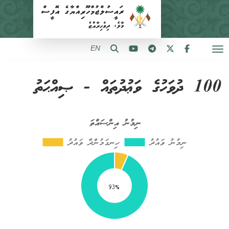
EN
100 ދުވަހުގެ ވަޢުދުތައް - ޞިއްޙަތު
93%