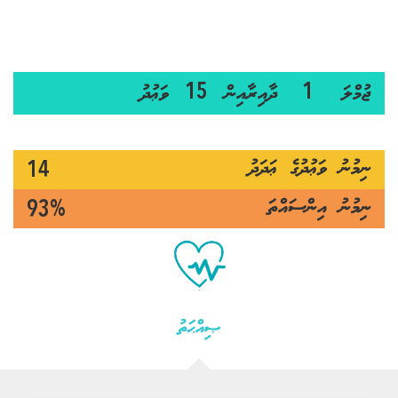
ޖުމްލަ
ދާއިރާއިން
ވަޢުދު
15
1
ނިމުނު ވަޢުދުގެ ޢަދަދު
14
ނިމުނު އިންސައްތަ
93%
ޞިއްޙަތު