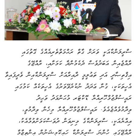
ސްރީލަންކާއަކީ ވަރަށް ގާތް ރަޙްމަތްތެރިއެއްގެ ގޮތުގައި
ރާއްޖެއިން އަބަދުވެސް ދެކެމުންދާ ކަމަށާއި، ރާއްޖޭގެ
އިޤްތިޞާދީ އަދި ތަޢުލީމީ ދާއިރާއަށް ސްރީލަންކާއިން ވެދީފައިވާ
އެހީތަކަކީ، ގުނާ ޢަދަދު ނުކުރެވޭވަރުގެ އެހީތަކެއް ކަމުގައި
ރައީސުލްޖުމްހޫރިއްޔާ ޑޮކްޓަރ މުޙަންމަދު ވަޙީދު
ވިދާޅުވެއްޖެއެވެ. ރައީސުލްޖުމްހޫރިއްޔާ މިހެން ވިދާޅުވީ،
އިއްޔެއަކީ، ސްރީލަންކާގެ މިނިވަން ދުވަސްކަމަށްވުމާއެކު،
ރާއްޖޭގައި ހުންނަ ސްރީލަންކާ ހައިކޮމިޝަނުން އިންތިޒާމް