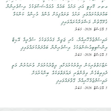
އ.ތ.މ ކޮމިޓީ އަދި ރަށުގެ ބައެއް މުއައްސަސާތަކުގެ އިސްވެރިންނާ
ބައްދަލުކުރައްވައި ރަށުގެ ތަރައްޤީއަށް އެންމެ މުހިންމު ކަންކަމާ
ގުޅޭގޮތުން މަޝްވަރާކުރައްވައިފި
5 އޮގަސްޓް 2026, ޚަބަރު
ރައީސުލްޖުމްހޫރިއްޔާ، ކުދި ޖަޒީރާ ޤައުމުތަކުގެ ސުޕްރީމް އޮޑިޓް
އިންސްޓިޓިއުޝަންތަކުގެ އިސްވެރިންނާ ބައްދަލުކުރައްވައިފި
5 އޮގަސްޓް 2026, ޚަބަރު
ނަޒާހަތްތެރިކަން އިތުރުކުރުމަށާއި އީޖާދުކުރުމަށް ވުނަކުރުން މަތީ
ދެމިތިބެގެން ވިލުންތެރި ދައުލަތްތަކެއް ބިނާކުރުމަށް
ރައީސުލްޖުމްހޫރިއްޔާ ގޮވާލައްވައިފި
5 އޮގަސްޓް 2026, ޚަބަރު