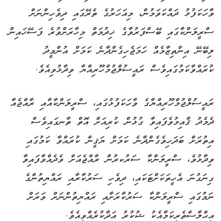
ވާހަކަފުޅު ދައްކަވަމުން، މިއަހަރުގެ ތެރޭގައި ދިވެހިންނަށް
ސްރީލަންކާގައި ބޭސްފަރުވާގެ ޚިދުމަތް މިހާރަށްވުރެ ފަސޭހައިން
ލިބޭނޭ އިންތިޒާމެއް ހަމަޖެހިގެންދާނެ ކަމަށް އުންމީދު
ކުރައްވާކަމުގައިވެސް ރައީސުލްޖުމްހޫރިއްޔާ ވިދާޅުވިއެވެ.
ރައީސުލްޖުމްހޫރިއްޔާގެ ވާހަކަފުޅުގައި، ސްރީލަންކާއާއި ރާއްޖެއާ
ދެމެދު ޤާއިމުވެފައިވާ ގުޅުން ކުރިއަށް އޮތް ތާނގައިވެސް
އިތުރަށް ބަދަހިވެގެންދާނެ ކަމަށް ޔަޤީން ކުރައްވާ ކަމުގައި
ވިދާޅުވެ، ސްރީލަންކާ ސަރުކރުން ރާއްޖެއަށް ވެދެއްވާފައިވާ
ގިނަގުނަ އެހީތަކަށްޓަކައި، ދިވެހި ސަރުކާރާއި ރައްޔިތުންގެ
ނަމުގައި ސްރީލަންކާ ސަރުކާރަށާއި ރައްޔިތުންނަށް ވަރަށް
އިޙްލާސްތެރިކަމާއެކު ޝުކުރު އަދާކުރެއްވިއެވެ.