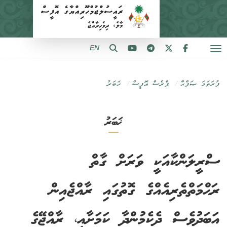
EN
ފުރަތަމަ ޞަފްޙާ
ޕްރެސް އޮފީސް
ޚަބަރު
ޚަބަރު
ސްރީލަންކާއަކީ ވަރަށް ގާތް
ރަޙްމަތްތެރިއެއްގެ ގޮތުގައި ރާއްޖެއިން
އަބަދުވެސް ދެކެމުންދާ ކަމަށާއި، ރާއްޖޭގެ