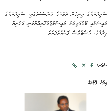
ސްރީލަންކާގެ މިނިވަން ދުވަހުގެ މުނާސަބަތުގައި، ސްރީލަންކާގެ
ރައީސަށާއި ބޮޑުވަޒީރަށް ރައީސުލްޖުމްހޫރިއްޔާވަނީ ތަހުނިޔާ
ވިދާޅުވެ، މެސެޖުވެސް ފޮނުއްވާފައެވެ.
ޝެއަރ:
އިތުރު ފޮޓޯތައް