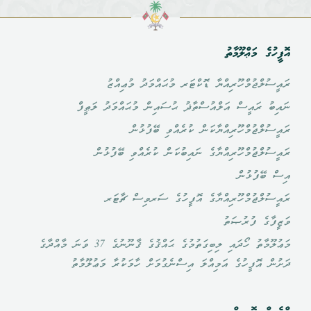
އޮފީހުގެ މަޢްލޫމާތު
ރައީސުލްޖުމްހޫރިއްޔާ ޑޮކްޓަރ މުޙައްމަދު މުޢިއްޒު
ނައިބު ރައީސް އަލްއުސްތާޛު ޙުސައިން މުޙައްމަދު ލަޠީފް
ރައީސުލްޖުމްހޫރިއްޔާކަން ކުރެއްވި ބޭފުޅުން
ރައީސުލްޖުމްހޫރިއްޔާގެ ނައިބުކަން ކުރެއްވި ބޭފުޅުން
އިސް ބޭފުޅުން
ރައީސުލްޖުމްހޫރިއްޔާގެ އޮފީހުގެ ސަރވިސް ޗާޓަރ
ވަޒީފާގެ ފުރުޞަތު
މަޢުލޫމާތު ހޯދައި ލިބިގަތުމުގެ ޙައްޤުގެ ޤާނޫނުގެ 37 ވަނަ މާއްދާގެ
ދަށުން އޮފީހުގެ އަމިއްލަ އިސްނެގުމަށް ހާމަކުރާ މަޢުލޫމާތު