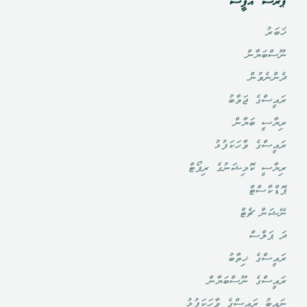
ޕްރެސް އޮފީސް
ޚަބަރު
ނޫސްބަޔާން
ދެންނެވުން
ރައީސްގެ ޖަވާބު
ރިޔާސީ ބަޔާން
ރައީސްގެ ވާހަކަފުޅު
ރިޔާސީ ކޮމިޝަނުގެ ރިޕޯޓް
ޕޮޑްކާސްޓް
ނޭޝަން ޗެޓް
ދަ ޕަލްސް
ރައީސްގެ ޚިތާބު
ރައީސްގެ ނޫސްބަޔާން
ނައިބު ރައީސްގެ ވާހަކަފުޅު