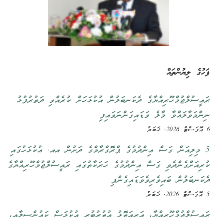
ފަހުގެ ލިޔުންތައް
ރައީސުލްޖުމްހޫރިއްޔާގެ ދެކަނބަލުން އުކުޅަހަށް ކުރެއްވި ދަތުރުފުޅު
ނިންމަވާލައްވާ މާލެ ވަޑައިގަންނަވައިފި
6 އޮގަސްޓް 2026, ޚަބަރު
5 މިލިއަން ގަސް އިންދުމުގެ ޕްރޮގްރާމްގެ ދަށުން އއ. އުކުޅަހުގައި
ކުރިއަށްގެންދެވި ގަސް އިންދުމުގެ ހަރަކާތުގައި ރައީސުލްޖުމްހޫރިއްޔާގެ
ދެކަނބަލުން ބައިވެރިވެވަޑައިގެންފި
5 އޮގަސްޓް 2026, ޚަބަރު
ރައީސުލްޖުމްހޫރިއްޔާ، އަރިއަތޮޅު އުތުރުބުރީ އުކުޅަސް ކައުންސިލާއި،