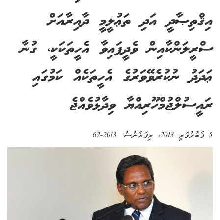
އިޤްތިޞާދީ އަދި ތަޢުލީމީ ދާއިރާއަށް
ސްރީލަންކާއިން ވެދީފައިވާ އެހީތަކަކީ، ގުނާ
ޢަދަދު ނުކުރެވޭވަރުގެ އެހީތަކެއް ކަމުގައި
ރައީސުލްޖުމްހޫރިއްޔާ ވިދާޅުވެއްޖެ
5 ފެބުރުވަރީ 2013
، ރިފަރެންސް:
2013-62