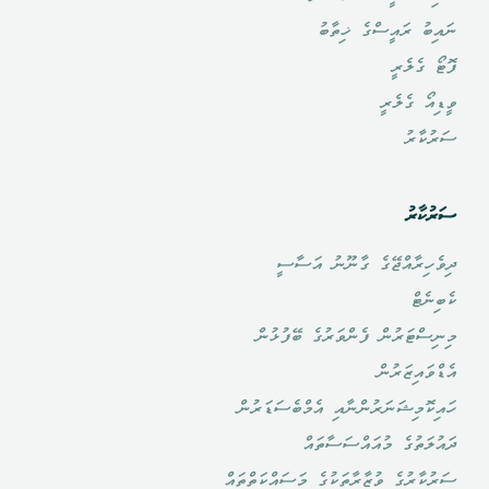
ނައިބު ރައީސްގެ ޚިތާބު
ފޮޓޯ ގެލެރީ
ވީޑިއޯ ގެލެރީ
ސަރުކާރު
ސަރުކާރު
ދިވެހިރާއްޖޭގެ ގާނޫނު އަސާސީ
ކެބިނެޓް
މިނިސްޓަރުން ފެންވަރުގެ ބޭފުޅުން
އެޑްވައިޒަރުން
ހައިކޮމިޝަނަރުންނާއި އެމްބެސަޑަރުން
ދައުލަތުގެ މުއައްސަސާތައް
ސަރުކާރުގެ ވުޒާރާތަކުގެ މަސައްކަތްތައް