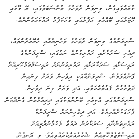
ކުރައްވައިގެން، މިނިވަން ދުވަހުގެ މުނާސަބަތުގައި، ރޭ މޫކައި
ހޮޓަލުގައި ބޭއްވެވި ޙަފްލާގައި ވާހަކަފުޅު ދައްކަވަމުންނެވެ.
ސްރީލަންކާގެ މިނިވަން ދުވަހުގެ ތަހުނިޔާއާއި ހެޔޮއެދުންތައް،
ދިވެހި ސަރުކާރާއި ރައްޔިތުންގެ ނަމުގައި، ސްރީލަންކާގެ
ރައީސަށާއި ސަރުކާރަށާއި ރައްޔިތުންނަށް ރައީސުލްޖުމްހޫރިއްޔާ
ފޮނުއްވަމުން، ސްރީލަންކާއަކީ ދިވެހިން ވަރަށް ގިނައިން
ދަތުރުކުރާ ޤައުމެއްކަމާއި، އަދި ވަރަށް ގިނަ ދިވެހިން
ސްރީލަންކާގައި އެކިއެކި ބޭނުންތަކުގައި ދިރިއުޅެމުން ގެންދާކަން
ފާހަގަކުރެއްވިއެވެ. އަދި ދިވެހިންނަށް ސްރީލަންކާ
ރައްޔިތުންނާއި ސަރުކާރުން ދެއްވާ މެހްމާންދާރީއަށް
ރައީސުލްޖުމްހޫރިއްޔާ ޝުކުރުއަދާކުރެއްވިއެވެ. މި ރޮނގުން