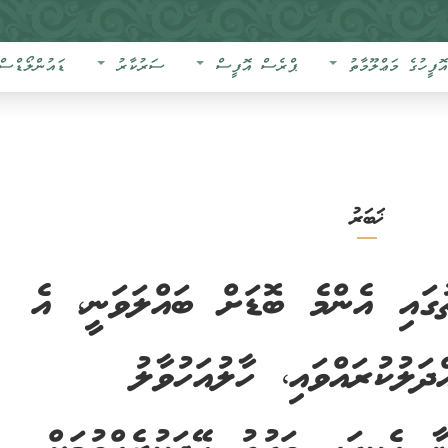
އޮފީހުގެ މަޢްލޫމާތު
ޕްރެސް އޮފީސް
ސަރުކާރު
ޑައުންލޯޑްސް
ޚަބަރު
ުގައި އެންމެ ބޮޑަށް ބައްލަވަނީ، އެ
ަލުކުރައްވައި، ހާލުއަހުވާލު