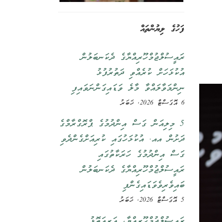
ފަހުގެ ލިޔުންތައް
ރައީސުލްޖުމްހޫރިއްޔާގެ ދެކަނބަލުން
އުކުޅަހަށް ކުރެއްވި ދަތުރުފުޅު
ނިންމަވާލައްވާ މާލެ ވަޑައިގަންނަވައިފި
6 އޮގަސްޓް 2026, ޚަބަރު
5 މިލިއަން ގަސް އިންދުމުގެ ޕްރޮގްރާމްގެ
ދަށުން އއ. އުކުޅަހުގައި ކުރިއަށްގެންދެވި
ގަސް އިންދުމުގެ ހަރަކާތުގައި
ރައީސުލްޖުމްހޫރިއްޔާގެ ދެކަނބަލުން
ބައިވެރިވެވަޑައިގެންފި
5 އޮގަސްޓް 2026, ޚަބަރު
ރައީސުލްޖުމްހޫރިއްޔާ، އަރިއަތޮޅު