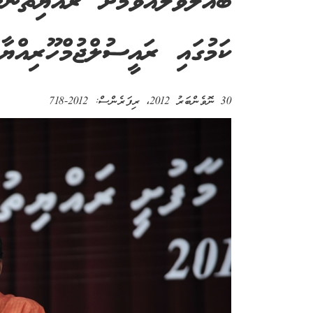
ބައްލަވާލެއްވުމަށް ރައްޔިތުން
ކަމުގައި ރައީސުލްޖުމްހޫރިއްޔާ 
30 ނޮވެންބަރު 2012
، ރިފަރެންސް:
2012-718