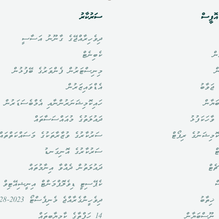
ޮފީސް
ސަރުކާރު
ދިވެހިރާއްޖޭގެ ގާނޫނު އަސާސީ
ން
ކެބިނެޓް
ް
މިނިސްޓަރުން ފެންވަރުގެ ބޭފުޅުން
ޖަވާބު
އެޑްވައިޒަރުން
ަޔާން
ހައިކޮމިޝަނަރުންނާއި އެމްބެސަޑަރުން
ވާހަކަފުޅު
ދައުލަތުގެ މުއައްސަސާތައް
ޮމިޝަނުގެ ރިޕޯޓް
ސަރުކާރުގެ ވުޒާރާތަކުގެ މަސައްކަތްތައް
ް
ސަރުކާރުގެ އޮނިގަނޑު
ެޓް
ދައުލަތުން ދެއްވާ އިނާމުތައް
ް
ކެޕޭސިޓީ ޑިވެލޮޕްމަންޓް އިނީޝިއޭޓިވް
ޚިތާބު
ދިވެހީންގެރާއްޖެ މެނިފެސްޓޯ 2023-2028
 ނޫސްބަޔާން
14 ހަފްތާގެ ކާމިޔާބީތައް