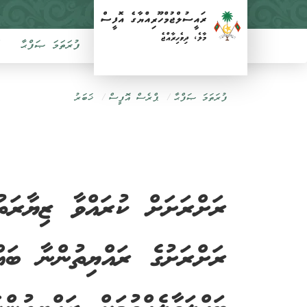
ފުރަތަމަ ޞަފްޙާ
ފުރަތަމަ ޞަފްޙާ
ޕްރެސް އޮފީސް
ޚަބަރު
ރަށްރަށަށް ކުރައްވާ ޒިޔާރަތ
ރަށްރަށުގެ ރައްޔިތުންނާ ބައްދ