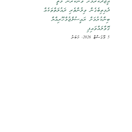
އީޖާދުކުރުމަށް ވުނަކުރުން މަތީ
ދެމިތިބެގެން ވިލުންތެރި ދައުލަތްތަކެއް
ބިނާކުރުމަށް ރައީސުލްޖުމްހޫރިއްޔާ
ގޮވާލައްވައިފި
5 އޮގަސްޓް 2026, ޚަބަރު