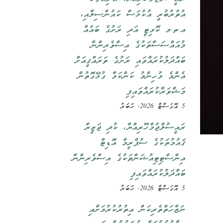
އުތުރުބުރީ އުކުޅަސް ކައުންސިލާއި،
އ.ތ.މ ކޮމިޓީ އަދި ރަށުގެ ބައެއް
މުއައްސަސާތަކުގެ އިސްވެރިންނާ
ބައްދަލުކުރައްވައި ރަށުގެ ތަރައްޤީއަށް
އެންމެ މުހިންމު ކަންކަމާ ގުޅޭގޮތުން
މަޝްވަރާކުރައްވައިފި
5 އޮގަސްޓް 2026, ޚަބަރު
ރައީސުލްޖުމްހޫރިއްޔާ، ކުދި ޖަޒީރާ
ޤައުމުތަކުގެ ސުޕްރީމް އޮޑިޓް
އިންސްޓިޓިއުޝަންތަކުގެ އިސްވެރިންނާ
ބައްދަލުކުރައްވައިފި
5 އޮގަސްޓް 2026, ޚަބަރު
ނަޒާހަތްތެރިކަން އިތުރުކުރުމަށާއި