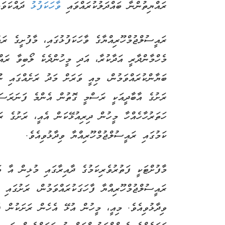
ރައްޔިތުންނާ ބައްދަލުކުރައްވައި
ވާހަކަފުޅު
ދައްކަވަމ
ރައީސުލްޖުމްހޫރިއްޔާގެ ވާހަކަފުޅުގައި، މާފުށީގެ ރަ
މެހްމާންދާރީ އަދާކުރާ، އަދި މީހުންދެކެ ލޯބިވާ ރައް
ބަޔާންކުރައްވަމުން، މިއީ ވަރަށް މަދު ރަށެއްގައި ނ
ރަށުގެ އާބާދީއަކީ ރަސްމީ ގޮތުން އެންމެ ފަނަރަސަތ
ހަތަރުހާހެއްހާ މީހުން ދިރިއުޅޭކަން އެއީ، ރަށުގެ ރަ
ކަމުގައި ރައީސުލްޖުމްހޫރިއްޔާ ވިދާޅުވިއެވެ.
މާފުށްޓަކީ ފަތުރުވެރިކަމުގެ ދާއިރާގައި މުޅިން އާ ތ
ރައީސުލްޖުމްހޫރިއްޔާ ފާހަގަކުރައްވަމުން، ރަށުގައި 
ވިދާޅުވިއެވެ. މިއީ، މީހުން އުޅޭ އެހެން ރަށަކުން 