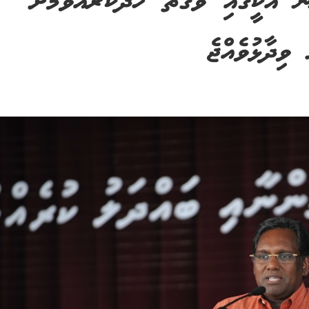
ނާ އެކީގައި ވަގުތު ހޭދަކުރެއްވުމަށް
ވިދާޅުވެއްޖެ