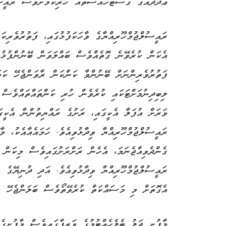
ޢަދަދެއްގެ ގެސްޓްހައުސްތައް ހުރިކަމަށްވެސް ރައީސު
ރައީސުލްޖުމްހޫރިއްޔާގެ ވާހަކަފުޅުގައި، ފަތުރުވެރިކ
އެކަން ކުރެވޭނެ ގޮތެއްވެސް ބައްލަވަން ބޭނުންފުޅުވ
ފަތުރުވެރިންނަށް ބޭނުންވާ ކަންކަން ރާވަންޖެހޭ ކަމ
ލިބިދިނުމަށްޓަކައި ކުރެވެން ހުރި ކަންތައްތައްވެސް
ވަރަށް އުފަލާ އެކީގައި، ރަށުގެ ރައްޔިތުންނާ އެކީގ
ރައީސުލްޖުމްހޫރިއްޔާ ވިދާޅުވިއެވެ. ހަމައެއާއެކު، މާ
ގެންދެވިއްޖެނަމަ، އެހެން ރަށްރަށުގައިވެސް މިކަން ކ
ރައީސުލްޖުމްހޫރިއްޔާ ވިދާޅުވިއެވެ. އަދި ދުނިޔޭގެ އ
އެގޮތަށް މި މަސައްކަތް ކުރެވޭތޯވެސް ބަލަންޖެހޭ ކަ
މާފުށީ ޖަލު ބެލެހެއްޓުމުގެ ވަޒީފާގައިވެސް މާފުށީގ