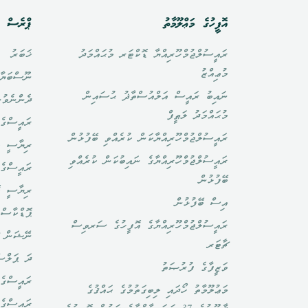
އޮފީހުގެ މަޢްލޫމާތު
ޕްރެސް އ
ރައީސުލްޖުމްހޫރިއްޔާ ޑޮކްޓަރ މުޙައްމަދު
ޚަބަރު
މުޢިއްޒު
ނޫސްބަޔާ
ނައިބު ރައީސް އަލްއުސްތާޛު ޙުސައިން
ދެންނެވުނ
މުޙައްމަދު ލަޠީފް
ރައީސްގެ 
ރައީސުލްޖުމްހޫރިއްޔާކަން ކުރެއްވި ބޭފުޅުން
ރިޔާސީ ބ
ރައީސުލްޖުމްހޫރިއްޔާގެ ނައިބުކަން ކުރެއްވި
ރައީސްގެ 
ބޭފުޅުން
ރިޔާސީ ކ
އިސް ބޭފުޅުން
ޕޮޑްކާސްޓ
ރައީސުލްޖުމްހޫރިއްޔާގެ އޮފީހުގެ ސަރވިސް
ނޭޝަން ޗ
ޗާޓަރ
ދަ ޕަލްސ
ވަޒީފާގެ ފުރުޞަތު
ރައީސްގެ 
މަޢުލޫމާތު ހޯދައި ލިބިގަތުމުގެ ޙައްޤުގެ
ރައީސްގެ