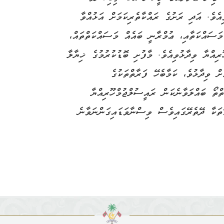
ިއެވެ. އަދި ރަށުގެ ރައްކާތެރިކަމަށް އަޅުއްވާ
މަސައްކަތާއި، ޢުމްރާނީ ބައެއް މަސައްކަތްތައް،
ިއްޔާ ވިދާޅުވިއެވެ. މާފުށި ބޮޑުކުރުމުގެ ޚިޔާލާ
ް ވިދާޅުވެ، ކަމާބެހޭ ފަރާތްތަކުގެ
ްތޯ ބައްލަވާނެކަން ރައީސުލްޖުމްހޫރިއްޔާ
ތަކާ ދޭތެރޭގައިވެސް ވިސްނާވަޑައިގަންނަވާނެ