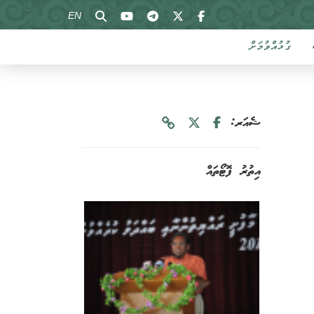
EN
ގުޅުއްވުމަށް
ޝެއަރ:
އިތުރު ފޮޓޯތައް