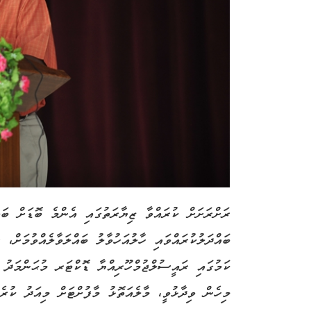
ރަށްރަށަށް ކުރައްވާ ޒިޔާރަތުގައި އެންމެ ބޮޑަށް ބަ
ބައްދަލުކުރައްވައި ހާލުއަހުވާލު ބައްލަވާލެއްވުމަށް، 
ކަމުގައި ރައީސުލްޖުމްހޫރިއްޔާ ޑޮކްޓަރ މުޙަންމަދު ވ
މިހެން ވިދާޅުވީ، މާލެއަތޮޅު މާފުށްޓަށް މިއަދު ކުރެ