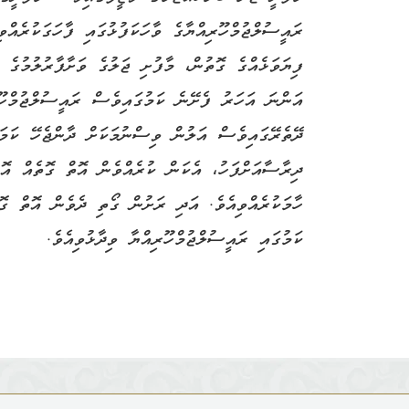
ރައީސުލްޖުމްހޫރިއްޔާގެ ވާހަކަފުޅުގައި ފާހަގަކުރެއްވ
ފިޔަވަޅެއްގެ ގޮތުން، މާފުށި ޖަލުގެ ވަށާފާރުލުމުގެ 
އަންނަ އަހަރު ފެށޭނެ ކަމުގައިވެސް ރައީސުލްޖުމްހޫރ
ދޭތެރޭގައިވެސް އަލުން ވިސްނުމަކަށް ދާންޖެހޭ ކަމަށ
ދިރާސާއަށްފަހު، އެކަން ކުރެއްވެން އޮތް ގޮތެއް އޮތ
ހާމަކުރެއްވިއެވެ. އަދި ރަށުން ގޯތި ދެވެން އޮތް ގޮ
ކަމުގައި ރައީސުލްޖުމްހޫރިއްޔާ ވިދާޅުވިއެވެ.