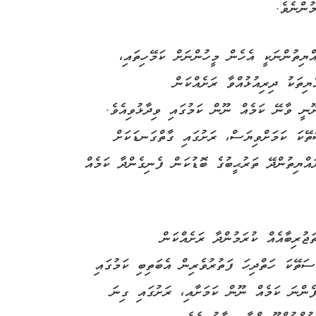
ުންނެވެ.
އްޔިތުންނަކީ އެހެން މީހުންނަށް ކަމޭހިތައި،
ޔިތަކު ދިރިއުޅުއްވާ ރަށެއްކަން
ޫނީ ވާނޭ ކަމެއް ނޫން ކަމުގައި ވިދާޅުވިއެވެ.
ޭކަ ކަމަށްވިޔަސް، ރަށުގައި ގާތްގަނޑަކަށް
އްޔިތުންދޭ ތަރުޙީބުގެ ބޮޑުކަން ފެނިގެންދާ ކަމެއް
ަޖުރިބާއެއް ކުރަމުންދާ ރަށެއްކަން
ސަތޭކަ ހަތްދިހަ ފަތުރުވެރިން އެބަތިބި ކަމުގައި
ފެންނަ ކަމެއް ނޫން ކަމަށާއި، ރަށުގައި ގިނަ