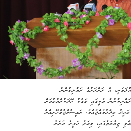
އްލަވަނީ، އެ ރަށްރަށުގެ ރައްޔިތުންނާ
ރައްޔިތުންނާ އެކީގައި ވަގުތު ހޭދަކުރެއްވުމަށް
ަޙީދު ވިދާޅުވެއްޖެއެވެ. ރައީސުލްޖުމްހޫރިއްޔާ
އްވި ޒިޔާރަތުގައި، މިއަދު ހަވީރު އެރަށު