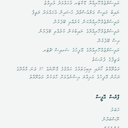
ރައީސުލްޖުމްހޫރިއްޔާ ޑޮކްޓަރ މުޙައްމަދު މުޢިއްޒު
ނައިބު ރައީސް އަލްއުސްތާޛު ޙުސައިން މުޙައްމަދު ލަޠީފް
ރައީސުލްޖުމްހޫރިއްޔާކަން ކުރެއްވި ބޭފުޅުން
ރައީސުލްޖުމްހޫރިއްޔާގެ ނައިބުކަން ކުރެއްވި ބޭފުޅުން
އިސް ބޭފުޅުން
ރައީސުލްޖުމްހޫރިއްޔާގެ އޮފީހުގެ ސަރވިސް ޗާޓަރ
ވަޒީފާގެ ފުރުޞަތު
މަޢުލޫމާތު ހޯދައި ލިބިގަތުމުގެ ޙައްޤުގެ ޤާނޫނުގެ 37 ވަނަ މާއްދާގެ
ދަށުން އޮފީހުގެ އަމިއްލަ އިސްނެގުމަށް ހާމަކުރާ މަޢުލޫމާތު
ޕްރެސް އޮފީސް
ޚަބަރު
ނޫސްބަޔާން