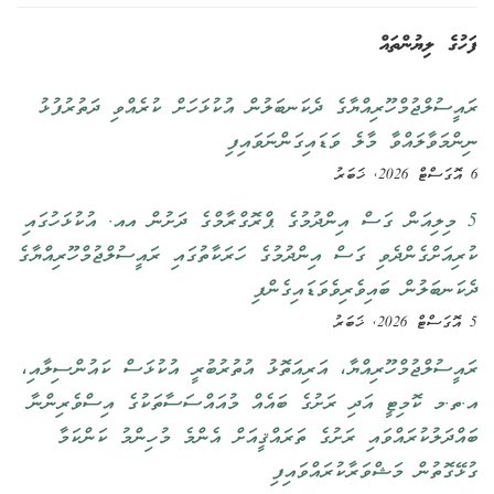
ފަހުގެ ލިޔުންތައް
ރައީސުލްޖުމްހޫރިއްޔާގެ ދެކަނބަލުން އުކުޅަހަށް ކުރެއްވި ދަތުރުފުޅު
ނިންމަވާލައްވާ މާލެ ވަޑައިގަންނަވައިފި
6 އޮގަސްޓް 2026, ޚަބަރު
5 މިލިއަން ގަސް އިންދުމުގެ ޕްރޮގްރާމްގެ ދަށުން އއ. އުކުޅަހުގައި
ކުރިއަށްގެންދެވި ގަސް އިންދުމުގެ ހަރަކާތުގައި ރައީސުލްޖުމްހޫރިއްޔާގެ
ދެކަނބަލުން ބައިވެރިވެވަޑައިގެންފި
5 އޮގަސްޓް 2026, ޚަބަރު
ރައީސުލްޖުމްހޫރިއްޔާ، އަރިއަތޮޅު އުތުރުބުރީ އުކުޅަސް ކައުންސިލާއި،
އ.ތ.މ ކޮމިޓީ އަދި ރަށުގެ ބައެއް މުއައްސަސާތަކުގެ އިސްވެރިންނާ
ބައްދަލުކުރައްވައި ރަށުގެ ތަރައްޤީއަށް އެންމެ މުހިންމު ކަންކަމާ
ގުޅޭގޮތުން މަޝްވަރާކުރައްވައިފި