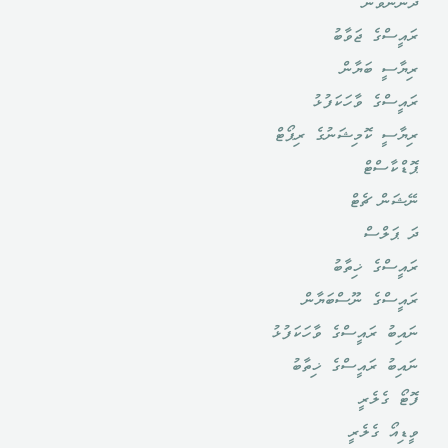
ދެންނެވުން
ރައީސްގެ ޖަވާބު
ރިޔާސީ ބަޔާން
ރައީސްގެ ވާހަކަފުޅު
ރިޔާސީ ކޮމިޝަނުގެ ރިޕޯޓް
ޕޮޑްކާސްޓް
ނޭޝަން ޗެޓް
ދަ ޕަލްސް
ރައީސްގެ ޚިތާބު
ރައީސްގެ ނޫސްބަޔާން
ނައިބު ރައީސްގެ ވާހަކަފުޅު
ނައިބު ރައީސްގެ ޚިތާބު
ފޮޓޯ ގެލެރީ
ވީޑިއޯ ގެލެރީ