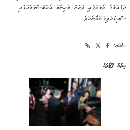
ދެޤައުމުގެ ދެމެދުގައި ވަރަށް މުހިންމު އެއްބަސްވުމެއްގައި
ސޮއިކުރެވިގެންދާނެއެވެ.
ޝެއަރ:
އިތުރު ފޮޓޯތައް