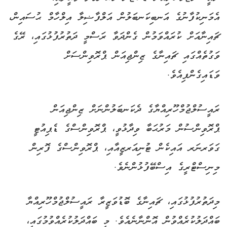
އެމަނިކުފާނުގެ އަނބިކަނބަލުން އަލްފާޟިލާ އިލްހާމް ޙުސައިން،
ޗައިނާއަށް ކުރައްވަމުން ގެންދަވާ ރަސްމީ ދަތުރުފުޅުގައި، ރޭގެ
ވަގުތެއްގައި ޗައިނާގެ ޒިންޖިއަން ޕްރޮވިންސަށް
ވަޑައިގެންފިއެވެ.
ރައީސުލްޖުމްހޫރިއްޔާގެ ދެކަނބަލުންނަށް ޒިންޖިއަން
ޕްރޮވިންސުން މަރުޙަބާ ވިދާޅުވީ، ޕްރޮވިންސްގެ ޑެޕިއުޓީ
ގަވަރނަރ އައިކެން ޓުނިއަރޒީއާއި، ޕްރޮވިންސްގެ ފޮރިން
މިނިސްޓްރީގެ އިސްބޭފުޅުންނެވެ.
މިދަތުރުފުޅުގައި، ޗައިނާގެ ބޮޑުވަޒީރާ ރައީސުލްޖުމްހޫރިއްޔާ
ބައްދަލުކުރެއްވުން އޮންނާނެއެވެ. މި ބައްދަލުކުރެއްވުމުގައި،