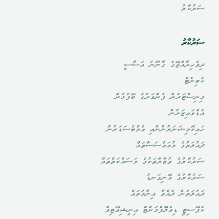
ސަރުކާރު
ސަރުކާރު
ދިވެހިރާއްޖޭގެ ގާނޫނު އަސާސީ
ކެބިނެޓް
މިނިސްޓަރުން ފެންވަރުގެ ބޭފުޅުން
އެޑްވައިޒަރުން
ހައިކޮމިޝަނަރުންނާއި އެމްބެސަޑަރުން
ދައުލަތުގެ މުއައްސަސާތައް
ސަރުކާރުގެ ވުޒާރާތަކުގެ މަސައްކަތްތައް
ސަރުކާރުގެ އޮނިގަނޑު
ދައުލަތުން ދެއްވާ އިނާމުތައް
ކެޕޭސިޓީ ޑިވެލޮޕްމަންޓް އިނީޝިއޭޓިވް