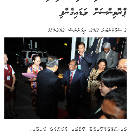
ޕްރޮވިންސަށް ވަޑައިގެންފި
2 ސެޕްޓެންބަރު 2012
، ރިފަރެންސް:
2012-550
ރައީސުލްޖުމްހޫރިއްޔާ ޑޮކްޓަރ މުޙަންމަދު ވަޙީދާއި،