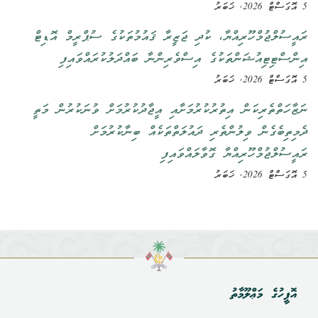
5 އޮގަސްޓް 2026, ޚަބަރު
ރައީސުލްޖުމްހޫރިއްޔާ، ކުދި ޖަޒީރާ ޤައުމުތަކުގެ ސުޕްރީމް އޮޑިޓް
އިންސްޓިޓިއުޝަންތަކުގެ އިސްވެރިންނާ ބައްދަލުކުރައްވައިފި
5 އޮގަސްޓް 2026, ޚަބަރު
ނަޒާހަތްތެރިކަން އިތުރުކުރުމަށާއި އީޖާދުކުރުމަށް ވުނަކުރުން މަތީ
ދެމިތިބެގެން ވިލުންތެރި ދައުލަތްތަކެއް ބިނާކުރުމަށް
ރައީސުލްޖުމްހޫރިއްޔާ ގޮވާލައްވައިފި
5 އޮގަސްޓް 2026, ޚަބަރު
އޮފީހުގެ މަޢްލޫމާތު