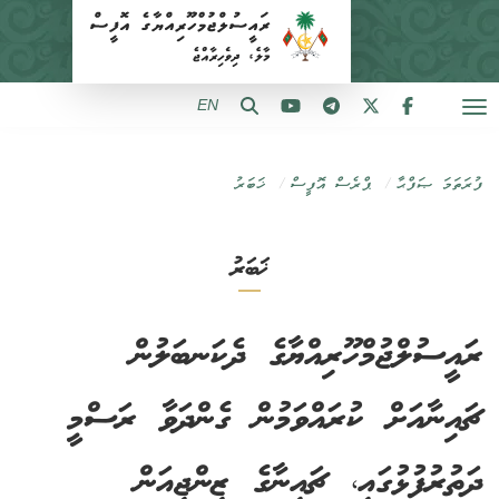
EN
ފުރަތަމަ ޞަފްޙާ
ޕްރެސް އޮފީސް
ޚަބަރު
ޚަބަރު
ރައީސުލްޖުމްހޫރިއްޔާގެ ދެކަނބަލުން
ޗައިނާއަށް ކުރައްވަމުން ގެންދަވާ ރަސްމީ
ދަތުރުފުޅުގައި، ޗައިނާގެ ޒިންޖިއަން