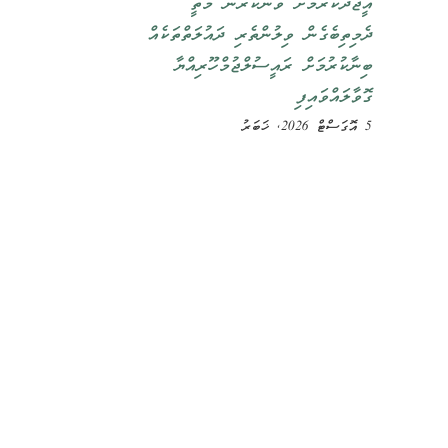
އީޖާދުކުރުމަށް ވުނަކުރުން މަތީ
ދެމިތިބެގެން ވިލުންތެރި ދައުލަތްތަކެއް
ބިނާކުރުމަށް ރައީސުލްޖުމްހޫރިއްޔާ
ގޮވާލައްވައިފި
5 އޮގަސްޓް 2026, ޚަބަރު