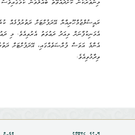
މިންވަރަކުން ކޮށްދެއްވޭތޯ ބެއްލެވުން ކަމުގައިވެސް 
ރައީސުލްޖުމްހޫރިއްޔާ އޭދަފުށްޓަށް ދަތުރުފުޅެއް ކުރެ
އެމަނިކުފާނަށް މިއަދު ދަޢުވަތު އެރުވިއެވެ. މި ދަޢުވ
އެންމެ އަވަސް ފުރްޞަތެއްގައި، އޭދަފުށްޓަށް ދަތުރު
ވިދާޅުވިއެވެ.