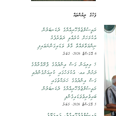
ފަހުގެ ލިޔުންތައް
ރައީސުލްޖުމްހޫރިއްޔާގެ ދެކަނބަލުން
އުކުޅަހަށް ކުރެއްވި ދަތުރުފުޅު
ނިންމަވާލައްވާ މާލެ ވަޑައިގަންނަވައިފި
6 އޮގަސްޓް 2026, ޚަބަރު
5 މިލިއަން ގަސް އިންދުމުގެ ޕްރޮގްރާމްގެ
ދަށުން އއ. އުކުޅަހުގައި ކުރިއަށްގެންދެވި
ގަސް އިންދުމުގެ ހަރަކާތުގައި
ރައީސުލްޖުމްހޫރިއްޔާގެ ދެކަނބަލުން
ބައިވެރިވެވަޑައިގެންފި
5 އޮގަސްޓް 2026, ޚަބަރު
ރައީސުލްޖުމްހޫރިއްޔާ، އަރިއަތޮޅު