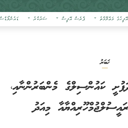
އޮފީހުގެ މަޢްލޫމާތު
ޕްރެސް އޮފީސް
ސަރުކާރު
ޑައުންލޯޑްސް
ޚަބަރު
ފުށީ ކައުންސިލްގެ މެންބަރުންނާއި،
ައީސުލްޖުމްހޫރިއްޔާއާ މިއަދު