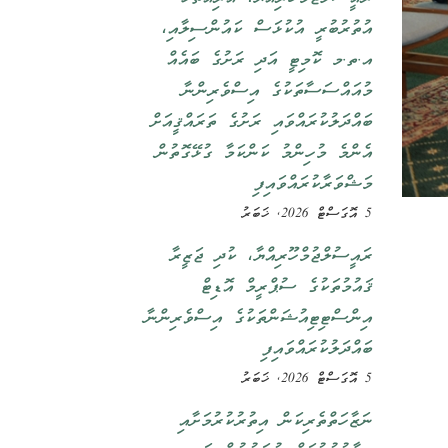
އުތުރުބުރީ އުކުޅަސް ކައުންސިލާއި،
އ.ތ.މ ކޮމިޓީ އަދި ރަށުގެ ބައެއް
މުއައްސަސާތަކުގެ އިސްވެރިންނާ
ބައްދަލުކުރައްވައި ރަށުގެ ތަރައްޤީއަށް
އެންމެ މުހިންމު ކަންކަމާ ގުޅޭގޮތުން
މަޝްވަރާކުރައްވައިފި
5 އޮގަސްޓް 2026, ޚަބަރު
ރައީސުލްޖުމްހޫރިއްޔާ، ކުދި ޖަޒީރާ
ޤައުމުތަކުގެ ސުޕްރީމް އޮޑިޓް
އިންސްޓިޓިއުޝަންތަކުގެ އިސްވެރިންނާ
ބައްދަލުކުރައްވައިފި
5 އޮގަސްޓް 2026, ޚަބަރު
ނަޒާހަތްތެރިކަން އިތުރުކުރުމަށާއި