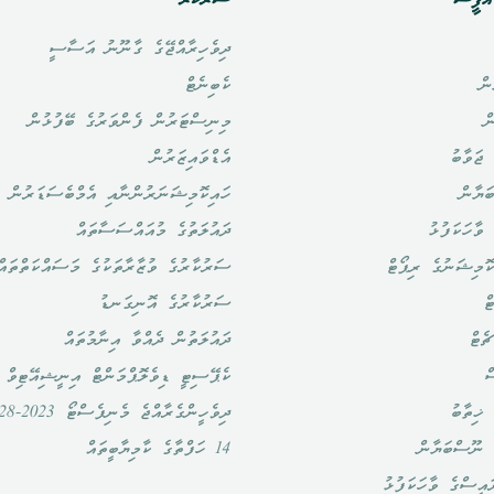
ޮފީސް
ސަރުކާރު
ދިވެހިރާއްޖޭގެ ގާނޫނު އަސާސީ
ން
ކެބިނެޓް
ް
މިނިސްޓަރުން ފެންވަރުގެ ބޭފުޅުން
ޖަވާބު
އެޑްވައިޒަރުން
ަޔާން
ހައިކޮމިޝަނަރުންނާއި އެމްބެސަޑަރުން
ވާހަކަފުޅު
ދައުލަތުގެ މުއައްސަސާތައް
ޮމިޝަނުގެ ރިޕޯޓް
ސަރުކާރުގެ ވުޒާރާތަކުގެ މަސައްކަތްތައް
ް
ސަރުކާރުގެ އޮނިގަނޑު
ެޓް
ދައުލަތުން ދެއްވާ އިނާމުތައް
ް
ކެޕޭސިޓީ ޑިވެލޮޕްމަންޓް އިނީޝިއޭޓިވް
ޚިތާބު
ދިވެހީންގެރާއްޖެ މެނިފެސްޓޯ 2023-2028
 ނޫސްބަޔާން
14 ހަފްތާގެ ކާމިޔާބީތައް
އީސްގެ ވާހަކަފުޅު