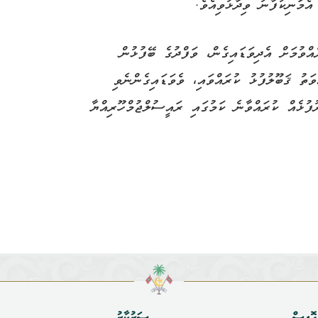
އެމަނިކުފާނު ވިދާޅުވިއެވެ.
އްވުމަށް އެދިވަޑައިގެން، ވަފްދުގެ ބޭފުޅުން
ަތު ޤަބޫލުފުޅު ކުރައްވައި، ވެވަޑައިގެންނެވި
ފުޅެއް ކުރައްވާނެ ކަމުގައި ރައީސުލްޖުމްހޫރިއްޔާ