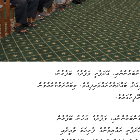
ްބަރުންނާއި، އޭދަފުށީ ވަފްދުގެ ބޭފުޅުން،
ދު ބައްދަލުކުރައްވައިފިއެވެ. މިބައްދަލުކުރެއްވުން
ފީހުގައެވެ.
ެންބަރުންނާއި، ވަފްދުގެ އެހެން ބޭފުޅުން
ދަފުށީ ރައްޔިތުންގެ ފުރިހަމަ ތާއީދާއި