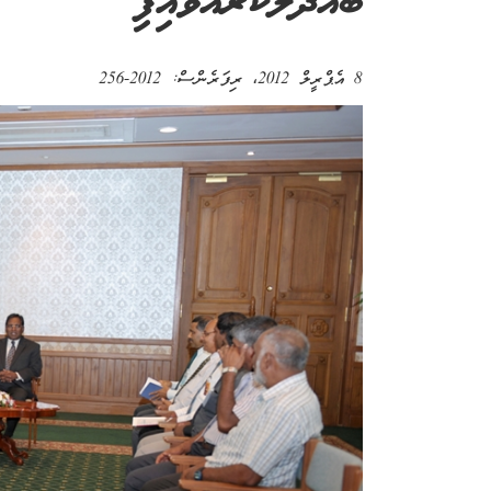
ބައްދަލުކުރައްވައިފި
8 އެޕްރީލް 2012
، ރިފަރެންސް:
2012-256