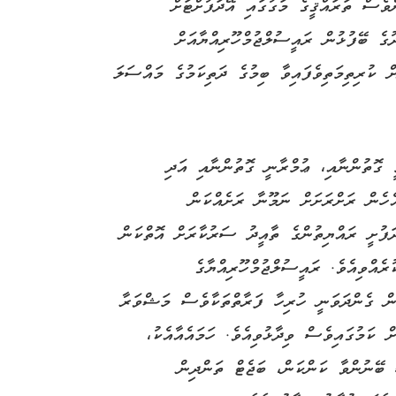
ްވެސް ތަރައްޤީގެ މަގުގައި އޭދަފުށްޓަށް
ުގެ ބޭފުޅުން ރައީސުލްޖުމްހޫރިއްޔާއަށް
ް ކުރިތިމަތިވެފައިވާ ބިމުގެ ދަތިކަމުގެ މައްސަލަ
ީ ގޮތުންނާއި، ޢުމްރާނީ ގޮތުންނާއި އަދި
ެހެން ރަށްރަށަށް ނަމޫނާ ރަށެއްކަން
ދަފުށީ ރައްޔިތުންގެ ތާއީދު ސަރުކާރަށް އޮތްކަން
ރެއްވިއެވެ. ރައީސުލްޖުމްހޫރިއްޔާގެ
ުން ގެންދަވަނީ ހުރިހާ ފަރާތްތަކާވެސް މަޝްވަރާ
ް ކަމުގައިވެސް ވިދާޅުވިއެވެ. ހަމައެއާއެކު،
 ބޭނުންވާ ކަންކަން، ބަޖެޓް ތަންދިން