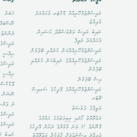
އޮފީހުގެ މަޢްލޫމާތު
ޕްރެސް އ
ރައީސުލްޖުމްހޫރިއްޔާ ޑޮކްޓަރ މުޙައްމަދު
ޚަބަރު
މުޢިއްޒު
ނޫސްބަޔާ
ނައިބު ރައީސް އަލްއުސްތާޛު ޙުސައިން
ދެންނެވުނ
މުޙައްމަދު ލަޠީފް
ރައީސްގެ 
ރައީސުލްޖުމްހޫރިއްޔާކަން ކުރެއްވި ބޭފުޅުން
ރިޔާސީ ބ
ރައީސުލްޖުމްހޫރިއްޔާގެ ނައިބުކަން ކުރެއްވި
ރައީސްގެ 
ބޭފުޅުން
ރިޔާސީ ކ
އިސް ބޭފުޅުން
ޕޮޑްކާސްޓ
ރައީސުލްޖުމްހޫރިއްޔާގެ އޮފީހުގެ ސަރވިސް
ނޭޝަން ޗ
ޗާޓަރ
ދަ ޕަލްސ
ވަޒީފާގެ ފުރުޞަތު
ރައީސްގެ 
މަޢުލޫމާތު ހޯދައި ލިބިގަތުމުގެ ޙައްޤުގެ
ރައީސްގެ
ޤާނޫނުގެ 37 ވަނަ މާއްދާގެ ދަށުން އޮފީހުގެ
ނައިބު ރަ
އަމިއްލަ އިސްނެގުމަށް ހާމަކުރާ މަޢުލޫމާތު