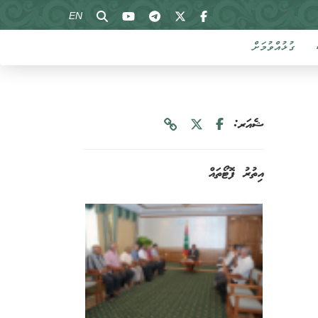
EN
ގުޅުއްވުމަށް
ޝެއަރ:
އިތުރު ފޮޓޯތައް