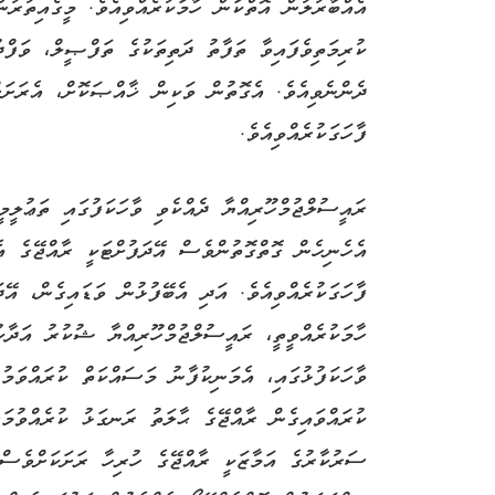
އެއްބާރުލުން އޮތްކަން ހާމަކުރެއްވިއެވެ. މީގެއިތުރުނ
ކުރިމަތިވެފައިވާ ތަފާތު ދަތިތަކުގެ ތަފްޞީލް، ވަފްދ
ދެންނެވިއެވެ. އެގޮތުން ވަކިން ޚާއްޞަކޮށް، އެރަށަށ
ފާހަގަކުރެއްވިއެވެ.
ރައީސުލްޖުމްހޫރިއްޔާ ދެއްކެވި ވާހަކަފުގައި ތަޢުލީމ
އެހެނިހެން ގޮތްގޮތުންވެސް އޭދަފުށްޓަކީ ރާއްޖޭގެ އ
ފާހަގަކުރެއްވިއެވެ. އަދި އެބޭފުޅުން ވަޑައިގެން، އޭ
ހާމަކުރެއްވީތީ، ރައީސުލްޖުމްހޫރިއްޔާ ޝުކުރު އަދާކު
ވާހަކަފުޅުގައި، އެމަނިކުފާނު މަސައްކަތް ކުރައްވަމ
ކުރައްވައިގެން ރާއްޖޭގެ ޙާލަތު ރަނގަޅު ކުރެއްވުމަށ
ސަރުކާރުގެ އަމާޒަކީ ރާއްޖޭގެ ހުރިހާ ރަށަކަށްވެސް