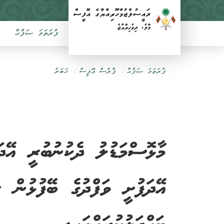
ފުރަތަމަ ޞަފްޙާ
ފުރަތަމަ ޞަފްޙާ
ޕްރެސް އޮފީސް
ޚަބަރު
މާޅޮސްމަޑުލު ދެކުނުބުރީ އޭދަ
އޭދަފުށީ ވަފްދުގެ ބޭފުޅުން ރ