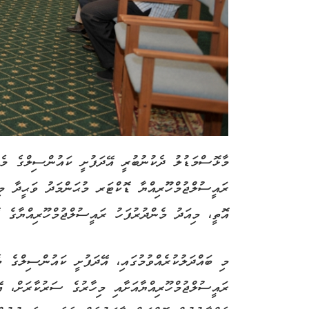
މާޅޮސްމަޑުލު ދެކުނުބުރީ އޭދަފުށީ ކައުންސިލްގެ މެނ
ރައީސުލްޖުމްހޫރިއްޔާ ޑޮކްޓަރ މުޙަންމަދު ވަޙީދާ މިއަ
އޮތީ، މިއަދު މެންދުރުފަހު ރައީސުލްޖުމްހޫރިއްޔާގެ އޮ
މި ބައްދަލުކުރެއްވުމުގައި، އޭދަފުށީ ކައުންސިލްގެ މ
ރައީސުލްޖުމްހޫރިއްޔާއަށާއި މިހާރުގެ ސަރުކާރަށް، އޭ