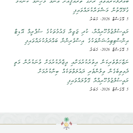
ބައްދަލުކުރައްވައި ރަށުގެ ތަރައްޤީއަށް އެންމެ މުހިންމު ކަންކަމާ
ގުޅޭގޮތުން މަޝްވަރާކުރައްވައިފި
5 އޮގަސްޓް 2026, ޚަބަރު
ރައީސުލްޖުމްހޫރިއްޔާ، ކުދި ޖަޒީރާ ޤައުމުތަކުގެ ސުޕްރީމް އޮޑިޓް
އިންސްޓިޓިއުޝަންތަކުގެ އިސްވެރިންނާ ބައްދަލުކުރައްވައިފި
5 އޮގަސްޓް 2026, ޚަބަރު
ނަޒާހަތްތެރިކަން އިތުރުކުރުމަށާއި އީޖާދުކުރުމަށް ވުނަކުރުން މަތީ
ދެމިތިބެގެން ވިލުންތެރި ދައުލަތްތަކެއް ބިނާކުރުމަށް
ރައީސުލްޖުމްހޫރިއްޔާ ގޮވާލައްވައިފި
5 އޮގަސްޓް 2026, ޚަބަރު