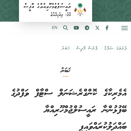
EN
ފުރަތަމަ ޞަފްޙާ
ޕްރެސް އޮފީސް
ޚަބަރު
ޚަބަރު
އެމެރިކާގެ ކޮންގްރެޝަނަލް ސްޓާފް ވަފްދުގެ
ބޭފުޅުންނާ ރައީސުލްޖުމްހޫރިއްޔާ
ބައްދަލުކުރައްވައިފި