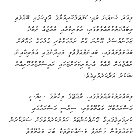
މިއަދު ހެނދުނު ރައީސުލްޖުމްހޫރިއްޔާގެ އޮފީހުގައި ބޭއްވެވި
މިބައްދަލުކުރެއްވުމުގައި، އެމެރިކާއާއި ރާއްޖެއާ ދެމެދު
ޒަމާނުއްސުރެ އޮންނަ ގާތް ރަޙްމަތްތެރި ގުޅުމުގެ މައްޗަށް
ބައްލަވާލައްވައި، ބައިނަލްއަޤްވާމީ މައިދާނުގައި އެމެރިކާއިން
ރާއްޖެއަށް ދެއްވާ އެހީތެރިކަމަށްޓަކައި ރައީސުލްޖުމްހޫރިއްޔާ
ޝުކުރު އަދާކުރެއްވިއެވެ.
މިބައްދަލުކުރެއްވުމުގައި، ރާއްޖޭގެ މިހާރުގެ ސިޔާސީ
މަސްރަޙާބެހޭ މަޢުލޫމާތާއި، ސިޔާސީ މަސްރަޙުގައި
ކުރިމަތިވެފައިވާ ގޮންޖެހުންތައް ޙައްލުކުރެއްވުމަށް ސަރުކާރުން
ކުރައްވަމުން ގެންދަވާ މަސައްކަތްތަކާ ބެހޭ މަޢުލޫމާތު