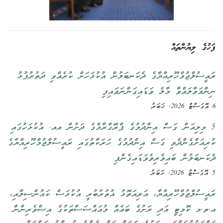
ފަހުގެ ލިޔުންތައް
ރައީސުލްޖުމްހޫރިއްޔާގެ ދެކަނބަލުން އުކުޅަހަށް ކުރެއްވި ދަތުރުފުޅު
ނިންމަވާލައްވާ މާލެ ވަޑައިގަންނަވައިފި
6 އޮގަސްޓް 2026, ޚަބަރު
5 މިލިއަން ގަސް އިންދުމުގެ ޕްރޮގްރާމްގެ ދަށުން އއ. އުކުޅަހުގައި
ކުރިއަށްގެންދެވި ގަސް އިންދުމުގެ ހަރަކާތުގައި ރައީސުލްޖުމްހޫރިއްޔާގެ
ދެކަނބަލުން ބައިވެރިވެވަޑައިގެންފި
5 އޮގަސްޓް 2026, ޚަބަރު
ރައީސުލްޖުމްހޫރިއްޔާ، އަރިއަތޮޅު އުތުރުބުރީ އުކުޅަސް ކައުންސިލާއި،
އ.ތ.މ ކޮމިޓީ އަދި ރަށުގެ ބައެއް މުއައްސަސާތަކުގެ އިސްވެރިންނާ