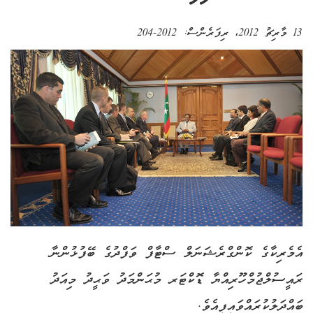
13 މާރިޗު 2012
، ރިފަރެންސް:
2012-204
އެމެރިކާގެ ކޮންގްރެޝަނަލް ސްޓާފް ވަފްދުގެ ބޭފުޅުންނާ
ރައީސުލްޖުމްހޫރިއްޔާ ޑޮކްޓަރ މުޙަންމަދު ވަޙީދު މިއަދު
ބައްދަލުކުރައްވައިފިއެވެ.