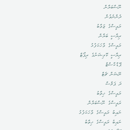
ނޫސްބަޔާން
ދެންނެވުން
ރައީސްގެ ޖަވާބު
ރިޔާސީ ބަޔާން
ރައީސްގެ ވާހަކަފުޅު
ރިޔާސީ ކޮމިޝަނުގެ ރިޕޯޓް
ޕޮޑްކާސްޓް
ނޭޝަން ޗެޓް
ދަ ޕަލްސް
ރައީސްގެ ޚިތާބު
ރައީސްގެ ނޫސްބަޔާން
ނައިބު ރައީސްގެ ވާހަކަފުޅު
ނައިބު ރައީސްގެ ޚިތާބު