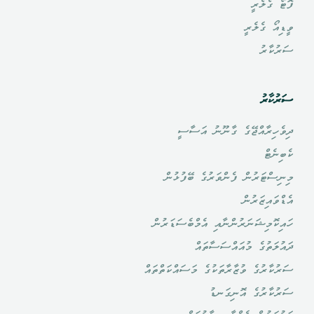
ފޮޓޯ ގެލެރީ
ވީޑިއޯ ގެލެރީ
ސަރުކާރު
ސަރުކާރު
ދިވެހިރާއްޖޭގެ ގާނޫނު އަސާސީ
ކެބިނެޓް
މިނިސްޓަރުން ފެންވަރުގެ ބޭފުޅުން
އެޑްވައިޒަރުން
ހައިކޮމިޝަނަރުންނާއި އެމްބެސަޑަރުން
ދައުލަތުގެ މުއައްސަސާތައް
ސަރުކާރުގެ ވުޒާރާތަކުގެ މަސައްކަތްތައް
ސަރުކާރުގެ އޮނިގަނޑު