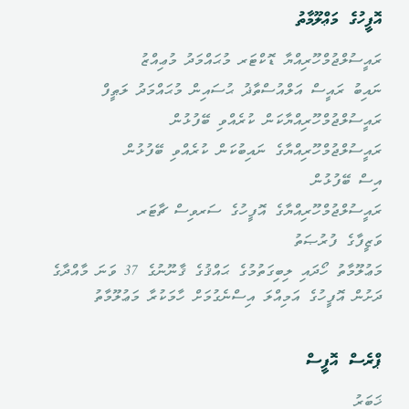
އޮފީހުގެ މަޢްލޫމާތު
ރައީސުލްޖުމްހޫރިއްޔާ ޑޮކްޓަރ މުޙައްމަދު މުޢިއްޒު
ނައިބު ރައީސް އަލްއުސްތާޛު ޙުސައިން މުޙައްމަދު ލަޠީފް
ރައީސުލްޖުމްހޫރިއްޔާކަން ކުރެއްވި ބޭފުޅުން
ރައީސުލްޖުމްހޫރިއްޔާގެ ނައިބުކަން ކުރެއްވި ބޭފުޅުން
އިސް ބޭފުޅުން
ރައީސުލްޖުމްހޫރިއްޔާގެ އޮފީހުގެ ސަރވިސް ޗާޓަރ
ވަޒީފާގެ ފުރުޞަތު
މަޢުލޫމާތު ހޯދައި ލިބިގަތުމުގެ ޙައްޤުގެ ޤާނޫނުގެ 37 ވަނަ މާއްދާގެ
ދަށުން އޮފީހުގެ އަމިއްލަ އިސްނެގުމަށް ހާމަކުރާ މަޢުލޫމާތު
ޕްރެސް އޮފީސް
ޚަބަރު