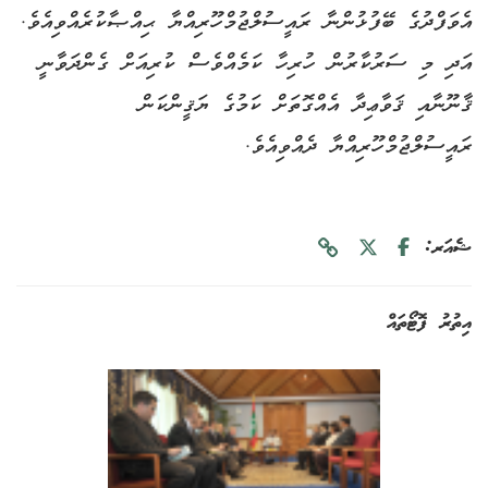
އެވަފްދުގެ ބޭފުޅުންނާ ރައީސުލްޖުމްހޫރިއްޔާ ޙިއްޞާކުރެއްވިއެވެ.
އަދި މި ސަރުކާރުން ހުރިހާ ކަމެއްވެސް ކުރިއަށް ގެންދަވާނީ
ޤާނޫނާއި ޤަވާޢިދާ އެއްގޮތަށް ކަމުގެ ޔަޤީންކަން
ރައީސުލްޖުމްހޫރިއްޔާ ދެއްވިއެވެ.
ޝެއަރ:
އިތުރު ފޮޓޯތައް