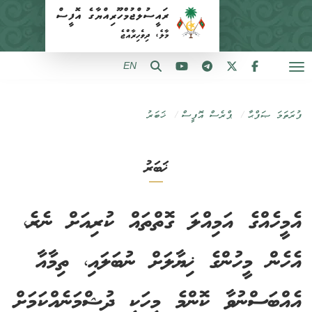
EN
ފުރަތަމަ ޞަފްޙާ
ޕްރެސް އޮފީސް
ޚަބަރު
ޚަބަރު
އެމީހެއްގެ އަމިއްލަ ގޮތްތައް ކުރިއަށް ނެރެ،
އެހެން މީހުންގެ ޚިޔާލަށް ނުބަލައި، ތިމާއާ
އެއްބަސްނުވާ ކޮންމެ މީހަކީ ދުޝްމަނެއްކަމަށް