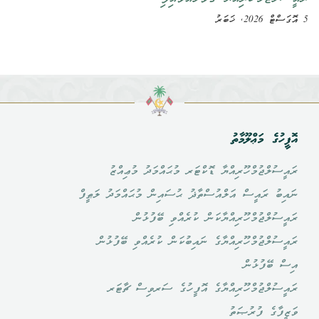
5 އޮގަސްޓް 2026, ޚަބަރު
އޮފީހުގެ މަޢްލޫމާތު
ރައީސުލްޖުމްހޫރިއްޔާ ޑޮކްޓަރ މުޙައްމަދު މުޢިއްޒު
ނައިބު ރައީސް އަލްއުސްތާޛު ޙުސައިން މުޙައްމަދު ލަޠީފް
ރައީސުލްޖުމްހޫރިއްޔާކަން ކުރެއްވި ބޭފުޅުން
ރައީސުލްޖުމްހޫރިއްޔާގެ ނައިބުކަން ކުރެއްވި ބޭފުޅުން
އިސް ބޭފުޅުން
ރައީސުލްޖުމްހޫރިއްޔާގެ އޮފީހުގެ ސަރވިސް ޗާޓަރ
ވަޒީފާގެ ފުރުޞަތު