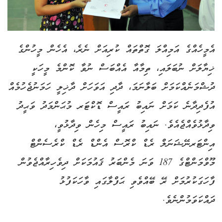
އެމީހެއްގެ އަމިއްލަ ގޮތްތައް ކުރިއަށް ނެރެ، އެހެން މީހުންގެ
ޚިޔާލަށް ނުބަލައި، ތިމާއާ އެއްބަސް ނުވާ ކޮންމެ މީހަކީ
ދުޝްމަނެއްކަމަށް ބަލާނަމަ، ދާދި އަވަހަށް ދާޚިލީ ހަމަނުޖެހުމެއް
އުފެދިދާނެ ކަމަށް ނައިބު ރައީސް ޑޮކްޓަރ މުޙަންމަދު ވަޙީދު
ވިދާޅުވެއްޖެއެވެ. ނައިބު ރައީސް މިހެން ވިދާޅުވީ،
އިންޓަރނޭޝަނަލް ރެޑް ކްރޮސް އެންޑް ރެޑް ކްރެސެންޓް
މޫވްމަންޓްގެ 187 ވަނަ މެންބަރު ޤައުމަކަށް ދިވެހިރާއްޖެވުން
ފާހަގަކުރުމަށް ރޭ ބޭއްވެވި ޙަފްލާގައި ވާހަކަފުޅު
ދައްކަވަމުންނެވެ.