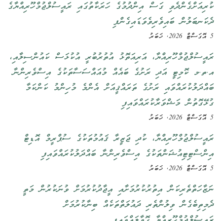
ކުރިއަށްގެންދެވި ގަސް އިންދުމުގެ ހަރަކާތުގައި ރައީސުލްޖުމްހޫރިއްޔާގެ
ދެކަނބަލުން ބައިވެރިވެވަޑައިގެންފި
5 އޮގަސްޓް 2026, ޚަބަރު
ރައީސުލްޖުމްހޫރިއްޔާ، އަރިއަތޮޅު އުތުރުބުރީ އުކުޅަސް ކައުންސިލާއި،
އ.ތ.މ ކޮމިޓީ އަދި ރަށުގެ ބައެއް މުއައްސަސާތަކުގެ އިސްވެރިންނާ
ބައްދަލުކުރައްވައި ރަށުގެ ތަރައްޤީއަށް އެންމެ މުހިންމު ކަންކަމާ
ގުޅޭގޮތުން މަޝްވަރާކުރައްވައިފި
5 އޮގަސްޓް 2026, ޚަބަރު
ރައީސުލްޖުމްހޫރިއްޔާ، ކުދި ޖަޒީރާ ޤައުމުތަކުގެ ސުޕްރީމް އޮޑިޓް
އިންސްޓިޓިއުޝަންތަކުގެ އިސްވެރިންނާ ބައްދަލުކުރައްވައިފި
5 އޮގަސްޓް 2026, ޚަބަރު
ނަޒާހަތްތެރިކަން އިތުރުކުރުމަށާއި އީޖާދުކުރުމަށް ވުނަކުރުން މަތީ
ދެމިތިބެގެން ވިލުންތެރި ދައުލަތްތަކެއް ބިނާކުރުމަށް
ރައީސުލްޖުމްހޫރިއްޔާ ގޮވާލައްވައިފި