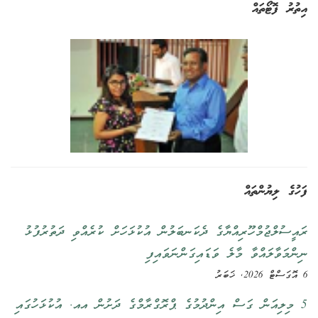
އިތުރު ފޮޓޯތައް
ފަހުގެ ލިޔުންތައް
ރައީސުލްޖުމްހޫރިއްޔާގެ ދެކަނބަލުން އުކުޅަހަށް ކުރެއްވި ދަތުރުފުޅު
ނިންމަވާލައްވާ މާލެ ވަޑައިގަންނަވައިފި
6 އޮގަސްޓް 2026, ޚަބަރު
5 މިލިއަން ގަސް އިންދުމުގެ ޕްރޮގްރާމްގެ ދަށުން އއ. އުކުޅަހުގައި