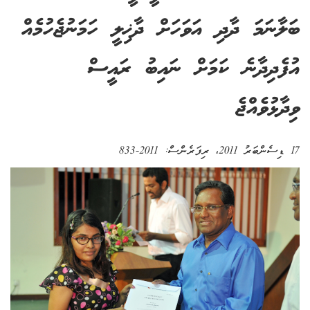
ބަލާނަމަ ދާދި އަވަހަށް ދާޚިލީ ހަމަނުޖެހުމެއް
އުފެދިދާނެ ކަމަށް ނައިބު ރައީސް
ވިދާޅުވެއްޖެ
17 ޑިސެންބަރު 2011
، ރިފަރެންސް:
2011-833