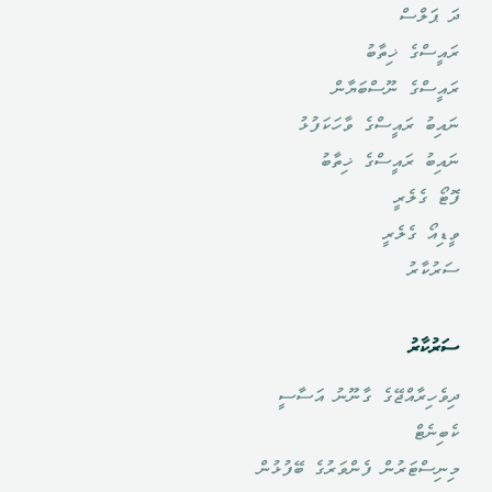
ދަ ޕަލްސް
ރައީސްގެ ޚިތާބު
ރައީސްގެ ނޫސްބަޔާން
ނައިބު ރައީސްގެ ވާހަކަފުޅު
ނައިބު ރައީސްގެ ޚިތާބު
ފޮޓޯ ގެލެރީ
ވީޑިއޯ ގެލެރީ
ސަރުކާރު
ސަރުކާރު
ދިވެހިރާއްޖޭގެ ގާނޫނު އަސާސީ
ކެބިނެޓް
މިނިސްޓަރުން ފެންވަރުގެ ބޭފުޅުން