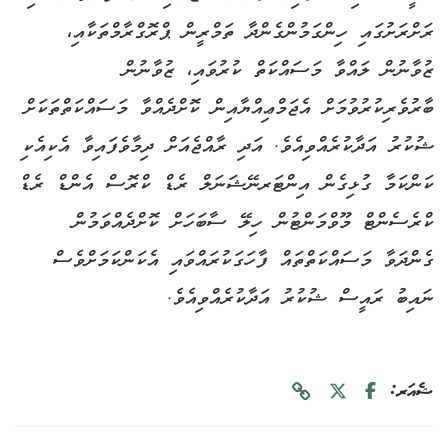
ރަށްރަށުގައި ހިންގަމުންގެންދާ ތަމްރީން ޕްރޮގްރާމްތަކާއި،
ޒުވާނުން ލައްވާ މަސައްކަތް ކުރުވައި، ޒުވާނުން
ބާރުވެރިކުރުވުމަށް އެޖަމްޢިއްޔާއިން ކޮށްދެއްވާ މަސައްކަތްތަކަށް
ޝުކުރު އަދާކުރެއްވިއެވެ. އަދި ރާއްޖެއަށް ދިމާވެފައިވާ އެކިއެކި
ކަންކަމާ ގުޅިގެން އިންޓަރނޭޝަނަލް ރެޑް ކްރޮސް އެންޑް ރެޑް
ކްރެސެންޓް މޫވްމަންޓުން ހިލޭ ސާބަހަށް ކޮށްދެއްވަމުން
ގެންދަވާ މަސައްކަތްތައް ފާހަގަކުރައްވައި އެކަންކަމަށްވެސް
ނައިބު ރައީސް ޝުކުރު އަދާކުރެއްވިއެވެ.
ޝެއަރ: