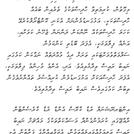
މިގޮތުން، ކުރިމަތިވާ ހާދިސާތަކުގެ ތެރެއިން ބައެއް
ހާދިސާތަކަކީ، އަޅުގަނޑުމެންނަށް އެކަނި ކޮންޓްރޯލްކުރެވޭ
ކަހަލަ ހާދިސާތަކެއް ނޫންކަން ދަންނަން ޖެހޭނެ ކަމަށާއި،
އަނެއް ފިލާވަޅަކީ، އެފަދަ ބޮޑެތި ކަންކަމުން
ސަލާމަތްވުމަށްޓަކައި ވަރަށް ދިގު މުއްދަތެއް ނަގާކަން ކަމުގައި
ނައިބު ރައީސް ވިދާޅުވިއެވެ. އަދި، އެންމެ މުހިންމު ފިލާވަޅަކީ،
އެފަދަ ހާދިސާއަކަށް އަޅުގަނޑުމެން ކުރިއްސުރެ ތައްޔާރުވެގެން
ތިބުން ކަމުގައިވެސް ނައިބު ރައީސް ވިދާޅުވިއެވެ.
އިންޓަރނޭޝަނަލް ރެޑް ކްރޮސް އެންޑް ރެޑް ކްރެސެންޓުން
ރާއްޖޭގައި ކުރަމުންގެންދާ މަސައްކަތްތަކުގެ މައްޗަށް ނައިބު
ރައީސް އަލިއަޅުއްވައިލައްވަމުން، އެޖަމްޢިއްޔާގެ ފަރާތުން އެކި