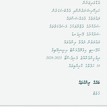
އެޑްވައިޒަރުން
ހައިކޮމިޝަނަރުންނާއި އެމްބެސަޑަރުން
ދައުލަތުގެ މުއައްސަސާތައް
ސަރުކާރުގެ ވުޒާރާތަކުގެ މަސައްކަތްތައް
ސަރުކާރުގެ އޮނިގަނޑު
ދައުލަތުން ދެއްވާ އިނާމުތައް
ކެޕޭސިޓީ ޑިވެލޮޕްމަންޓް އިނީޝިއޭޓިވް
ދިވެހީންގެރާއްޖެ މެނިފެސްޓޯ 2023-2028
14 ހަފްތާގެ ކާމިޔާބީތައް
ބައެއް ލިންކުތައް
ގެޒެޓް