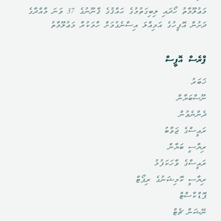
މަޢުލޫމާތު ހޯދައި ލިބިގަތުމުގެ ޙައްޤުގެ ޤާނޫނުގެ 37 ވަނަ މާއްދާގެ
ދަށުން އޮފީހުގެ އަމިއްލަ އިސްނެގުމަށް ހާމަކުރާ މަޢުލޫމާތު
ޕްރެސް އޮފީސް
ޚަބަރު
ނޫސްބަޔާން
ދެންނެވުން
ރައީސްގެ ޖަވާބު
ރިޔާސީ ބަޔާން
ރައީސްގެ ވާހަކަފުޅު
ރިޔާސީ ކޮމިޝަނުގެ ރިޕޯޓް
ޕޮޑްކާސްޓް
ނޭޝަން ޗެޓް