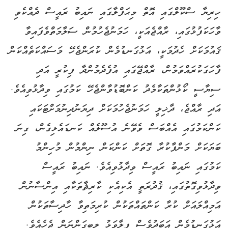
ހިރިޔާ ސްކޫލްގައި އޮތް މިޙަފްލާގައި ނައިބު ރައީސް ދެއްކެވި
ވާހަކަފުޅުގައި، ރާއްޖެއަކީ، ހަމަނުޖެހުމުން ސަލާމަތްވެފައިވާ
ޤައުމަކަށް ހެދުމަކީ، އަޅުގަނޑުމެން ކުރަންޖެހޭ މަސައްކަތެއްކަން
ފާހަގަކުރައްވަމުން، ރާއްޖޭގައި އުފެދެމުންދާ ފިކުރީ އަދި
ސިޔާސީ ކޯޅުންތަކާމެދު ކަންބޮޑުވާންޖެހޭ ކަމުގައި ވިދާޅުވިއެވެ.
އަދި ރާއްޖެ، ދާޚިލީ ހަމަނުޖެހުމަކަށް ދިޔަނުދިނުމަށްޓަކައި
ކަންކަމުގައި އެއްބަސް ވެވޭނެ އުސޫލެއް ކަނޑައެޅިގެން، ގިނަ
ބަޔަކަށް މަންފާކުރާ ގޮތަށް ކަންކަން ނިންމުން މުހިންމު
ކަމުގައި ނައިބު ރައީސް ވިދާޅުވިއެވެ. ނައިބު ރައީސް
ވިދާޅުވިގޮތުގައި، ޤުދުރަތީ އެކިއެކި ކާރިޘާތަކާއި އިންސާނުން
އަމިއްލައަށް ކުރާ ކަންތައްތަކުން ކުރިމަތިވާ ހާދިސާތަކުން
އަޅުގަނޑުމެން އަބަދުވެސް ފިލާވަޅު ލިބިގަންނަން ޖެހެއެވެ.