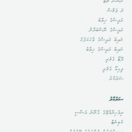
ނޭޝަން ޗެޓް
ދަ ޕަލްސް
ރައީސްގެ ޚިތާބު
ރައީސްގެ ނޫސްބަޔާން
ނައިބު ރައީސްގެ ވާހަކަފުޅު
ނައިބު ރައީސްގެ ޚިތާބު
ފޮޓޯ ގެލެރީ
ވީޑިއޯ ގެލެރީ
ސަރުކާރު
ސަރުކާރު
ދިވެހިރާއްޖޭގެ ގާނޫނު އަސާސީ
ކެބިނެޓް