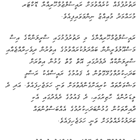
ދަތުރުފުޅެއް ކުރެއްވުމަށް ރައީސުލްޖުމްހޫރިއްޔާ ޑޮކްޓަރ
މުޙައްމަދު މުޢިއްޒު ނިންމަވައިފިއެވެ.
ރައީސުލްޖުމްހޫރިއްޔާގެ މި ދަތުރުފުޅުގައި ސްރީލަންކާގެ އިސް
މަސްއޫލުވެރީންނާ ބައްދަލުކުރައްވުމުގެ އިތުރުން ދިވެހިރާއްޖެއާއި
ސްރީލަންކާއާ ދެމެދުގައި އޮތް ގާތް ގުޅުން އިތުރަށް
ބަދަހިކުރުމާގުޅޭގޮތުން އެ ޤައުމުގެ ރައީސާއެކު ރަސްމީ
މަޝްވަރާތައް ކުރިއަށްގެންދެވުމަށް ވަނީ ހަމަޖެހިފައެވެ. އަދި ދެ
ލީޑަރުންގެ ހާޒިރުގައި، ދެ ޤައުމުގެ ދެމެދުގައި އެކި
ދާއިރާތަކުން ގުޅުންބަދަހިކުރުމުގެ އެއްބަސްވުންތައް
ބަދަލުކުރެއްވުމަށް ވަނީ ހަމަޖެހިފައެވެ.