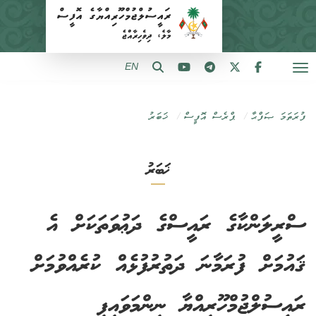
EN
ފުރަތަމަ ޞަފްޙާ
ޕްރެސް އޮފީސް
ޚަބަރު
ޚަބަރު
ސްރީލަންކާގެ ރައީސްގެ ދަޢުވަތަކަށް އެ
ޤައުމަށް ފުރަމާނަ ދަތުރުފުޅެއް ކުރެއްވުމަށް
ރައީސުލްޖުމްހޫރިއްޔާ ނިންމަވައިފި