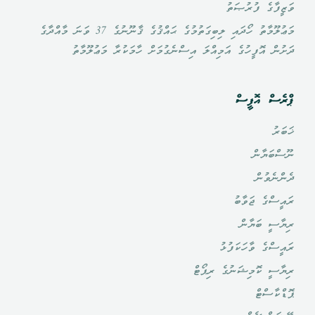
ވަޒީފާގެ ފުރުޞަތު
މަޢުލޫމާތު ހޯދައި ލިބިގަތުމުގެ ޙައްޤުގެ ޤާނޫނުގެ 37 ވަނަ މާއްދާގެ
ދަށުން އޮފީހުގެ އަމިއްލަ އިސްނެގުމަށް ހާމަކުރާ މަޢުލޫމާތު
ޕްރެސް އޮފީސް
ޚަބަރު
ނޫސްބަޔާން
ދެންނެވުން
ރައީސްގެ ޖަވާބު
ރިޔާސީ ބަޔާން
ރައީސްގެ ވާހަކަފުޅު
ރިޔާސީ ކޮމިޝަނުގެ ރިޕޯޓް
ޕޮޑްކާސްޓް