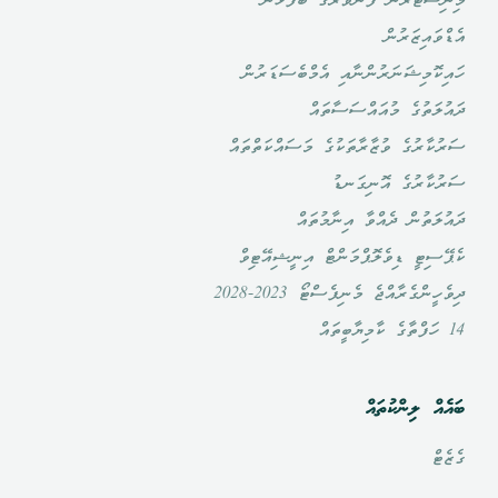
މިނިސްޓަރުން ފެންވަރުގެ ބޭފުޅުން
އެޑްވައިޒަރުން
ހައިކޮމިޝަނަރުންނާއި އެމްބެސަޑަރުން
ދައުލަތުގެ މުއައްސަސާތައް
ސަރުކާރުގެ ވުޒާރާތަކުގެ މަސައްކަތްތައް
ސަރުކާރުގެ އޮނިގަނޑު
ދައުލަތުން ދެއްވާ އިނާމުތައް
ކެޕޭސިޓީ ޑިވެލޮޕްމަންޓް އިނީޝިއޭޓިވް
ދިވެހީންގެރާއްޖެ މެނިފެސްޓޯ 2023-2028
14 ހަފްތާގެ ކާމިޔާބީތައް
ބައެއް ލިންކުތައް
ގެޒެޓް