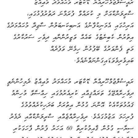
ރައީސުލްޖުމްހޫރިއްޔާ ޑޮކްޓަރ މުޙައްމަދު މުޢިއްޒު
ސްރީލަންކާއަށް މި ކުރައްވާ ފުރަމާނަ ދަތުރުފުޅުގައި،
އަރިހުގައި އެމަނިކުފާނުގެ އަނބިކަނބަލުން ސާޖިދާ މުޙައްމަދުގެ
އިތުރުން ކެބިނެޓުގެ ބައެއް ވަޒީރުންނާއި ދިވެހި ސަރުކާރުގެ
މަތީ ފެންވަރުގެ ބޭފުޅުން ހިމެނޭ ވަފުދެއް
ބައިވެރިވެވަޑައިގަންނަވާނެއެވެ.
ރައީސުލްޖުމްހޫރިއްޔާ ޑޮކްޓަރ މުޙައްމަދު މުޢިއްޒު ދެމިހުންނެވީ
ދިވެހިރާއްޖޭގެ ތަރައްޤީއާއި ކުރިއެރުމުގައި ހިއްސާވާ މުހިންމު
ޤައުމުތަކާއެކު އޮންނަ ގުޅުން އިތުރަށް ބަދަހިކުރެއްވުމުގެ
ފުރިހަމަ އަޒުމުގައެވެ. ދިވެހިރާއްޖެއާއި ސްރީލަންކާއާއި ދެމެދު
ސިޔާސީ ގުޅުން ޤާއިމުކުރިތާ 60 އަހަރު ފުރުން ފާހަގަކުރި