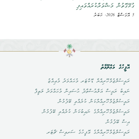
ގުޅޭގޮތުން މަޝްވަރާކުރައްވައިފި
5 އޮގަސްޓް 2026, ޚަބަރު
އޮފީހުގެ މަޢްލޫމާތު
ރައީސުލްޖުމްހޫރިއްޔާ ޑޮކްޓަރ މުޙައްމަދު މުޢިއްޒު
ނައިބު ރައީސް އަލްއުސްތާޛު ޙުސައިން މުޙައްމަދު ލަޠީފް
ރައީސުލްޖުމްހޫރިއްޔާކަން ކުރެއްވި ބޭފުޅުން
ރައީސުލްޖުމްހޫރިއްޔާގެ ނައިބުކަން ކުރެއްވި ބޭފުޅުން
އިސް ބޭފުޅުން
ރައީސުލްޖުމްހޫރިއްޔާގެ އޮފީހުގެ ސަރވިސް ޗާޓަރ