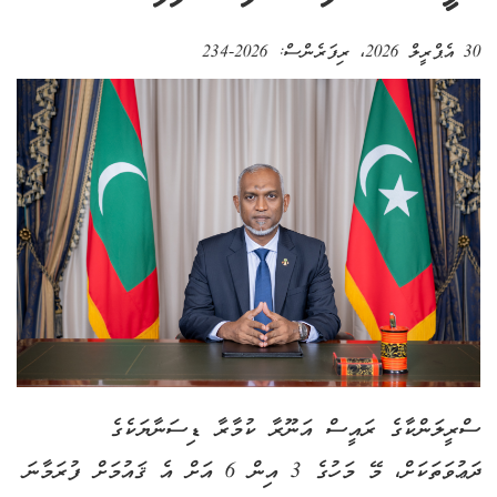
30 އެޕްރީލް 2026
، ރިފަރެންސް:
2026-234
ސްރީލަންކާގެ ރައީސް އަނޫރާ ކުމާރާ ޑިސަނާޔަކެގެ
ދަޢުވަތަކަށް، މޭ މަހުގެ 3 އިން 6 އަށް އެ ޤައުމަށް ފުރަމާނަ