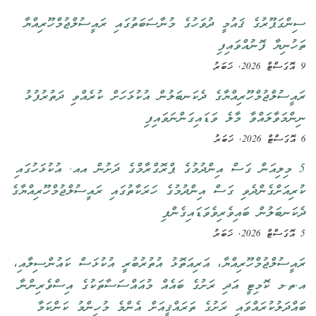
ސިންގަޕޫރުގެ ޤައުމީ ދުވަހުގެ މުނާސަބަތުގައި ރައީސުލްޖުމްހޫރިއްޔާ
ތަހުނިޔާ ފޮނުއްވައިފި
9 އޮގަސްޓް 2026, ޚަބަރު
ރައީސުލްޖުމްހޫރިއްޔާގެ ދެކަނބަލުން އުކުޅަހަށް ކުރެއްވި ދަތުރުފުޅު
ނިންމަވާލައްވާ މާލެ ވަޑައިގަންނަވައިފި
6 އޮގަސްޓް 2026, ޚަބަރު
5 މިލިއަން ގަސް އިންދުމުގެ ޕްރޮގްރާމްގެ ދަށުން އއ. އުކުޅަހުގައި
ކުރިއަށްގެންދެވި ގަސް އިންދުމުގެ ހަރަކާތުގައި ރައީސުލްޖުމްހޫރިއްޔާގެ
ދެކަނބަލުން ބައިވެރިވެވަޑައިގެންފި
5 އޮގަސްޓް 2026, ޚަބަރު
ރައީސުލްޖުމްހޫރިއްޔާ، އަރިއަތޮޅު އުތުރުބުރީ އުކުޅަސް ކައުންސިލާއި،
އ.ތ.މ ކޮމިޓީ އަދި ރަށުގެ ބައެއް މުއައްސަސާތަކުގެ އިސްވެރިންނާ
ބައްދަލުކުރައްވައި ރަށުގެ ތަރައްޤީއަށް އެންމެ މުހިންމު ކަންކަމާ