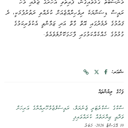
މުނާސަބަތާ ގުޅުވައިގެން، ފާއިތުވި އަހަރުގެ ޖުލައި މަހު
ރައީސް ޑިސަނާޔަކެ ދިވެހިރާއްޖެއަށް ކުރެއްވި ދަތުރުފުޅަކީ، ދެ
ޤައުމުގެ ދެމެދުގައި އޮތް ގާތް އަދި ޒަމާންވީ އެކުވެރިކަމުގެ
ގުޅުމުގެ ހެއްކެއްކަމުގައި ފާހަގަކޮށްލެވެއެވެ.
ޝެއަރ:
ފަހުގެ ލިޔުންތައް
ސާކްގެ ސެކްރެޓަރީ ޖެނެރަލް، ރައީސުލްޖުމްހޫރިއްޔާގެ އަރިހަށް
ވަދާޢީ ޒިޔާރަތެއް ކުރައްވައިފި
10 އޮގަސްޓް 2026, ޚަބަރު