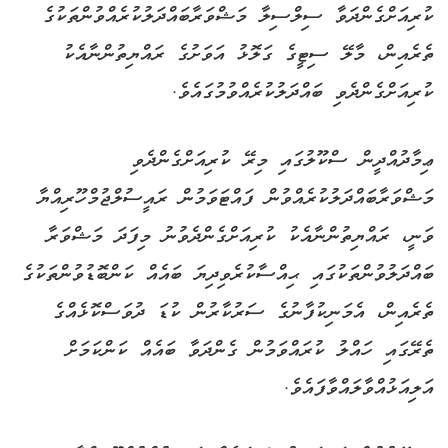
ކުރިއަށްގެންދަވާ ސިލްސިލާ މަޝްވަރާބައްދަލުކުރެއްވުންތަކުގެ
ތެރެއިން، މާލޭ ސިޓީގެ ގަލޮޅު އަވަށުގެ ރައްޔިތުންނާއެކު
ކުރިއަށްގެންދެވި ބައްދަލުކުރެއްވުމުގައެވެ.
ޢިމާދުއްދީން ސްކޫލުގައި މިރޭ ކުރިއަށްގެންދެވި
މަޝްވަރާބައްދަލުކުރެއްވުން ފައްޓަވަމުން ރައީސުލްޖުމްހޫރިއްޔާ
ވަނީ، ރައްޔިތުންނާއެކު ކުރިއަށްގެންދެވުނު މިފަދަ މަޝްވަރާ
ބައްދަލުވުންތަކުގައި ޙިއްސާކުރެވިދިޔަ ބައެއް ކަންބޮޑުވުންތަކުގެ
ތެރެއިން، އެމަނިކުފާނުގެ ސަރުކާރުން ކުޑަ ދުވަސްކޮޅެއްގެ
ތެރޭގައި ހައްލު ކުރައްވަމުން ގެންދަވާ ބައެއް ކަންކަމަށް
އަލިއަޅުއްވާލައްވާފައެވެ.