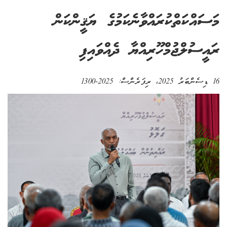
މަސައްކަތްކުރައްވާނެކަމުގެ ޔަޤީންކަން
ރައީސުލްޖުމްހޫރިއްޔާ ދެއްވައިފި
16 ޑިސެންބަރު 2025
، ރިފަރެންސް:
2025-1300