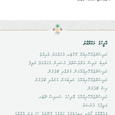
5 އޮގަސްޓް 2026, ޚަބަރު
އޮފީހުގެ މަޢްލޫމާތު
ރައީސުލްޖުމްހޫރިއްޔާ ޑޮކްޓަރ މުޙައްމަދު މުޢިއްޒު
ނައިބު ރައީސް އަލްއުސްތާޛު ޙުސައިން މުޙައްމަދު ލަޠީފް
ރައީސުލްޖުމްހޫރިއްޔާކަން ކުރެއްވި ބޭފުޅުން
ރައީސުލްޖުމްހޫރިއްޔާގެ ނައިބުކަން ކުރެއްވި ބޭފުޅުން
އިސް ބޭފުޅުން
ރައީސުލްޖުމްހޫރިއްޔާގެ އޮފީހުގެ ސަރވިސް ޗާޓަރ
ވަޒީފާގެ ފުރުޞަތު
މަޢުލޫމާތު ހޯދައި ލިބިގަތުމުގެ ޙައްޤުގެ ޤާނޫނުގެ 37 ވަނަ މާއްދާގެ