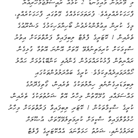
މި މޭރުމުން މައިގަނޑު 2 ކަމެއް ރައީސުލްޖުމްހޫރިއްޔާ
ފާހަގަކުރެއްވިއެވެ. ފުރަތަމަކަމެއްގެ ގޮތުގައި ފާހަގަކުރެއްވީ،
މީގެ ކުރިން އިޢުލާންކުރެވުނު ބޯހިޔާވަހިކަމުގެ މަޝްރޫޢުގެ
ތެރެއިން 1 ކޮޓަރީގެ ފްލެޓް ލިބިފައިވާ ފަރާތްތަކަށް އިތުރު
ސްކީމަކަށް ކުރިމަތިނުލެވޭ ގޮތަށް އޮންނަ އޮތުމާ ގުޅިގެން
ރައްޔިތުން ފާޅުކުރައްވަމުން ގެންދެވި ކަންބޮޑުވުމަށް ޙައްލު
ހޯއްދަވައިދެއްވިކަމެވެ. ކުރީގެ ބައްދަލުވުންތަކުގައި
ލިބިވަޑައިގެންނެވި ހިޔާލުތަކުގެ ތެރެއިން، ގޯތިގެދޮރުގެ
މައްސަލައާއި ގުޅޭގޮތުން މިހާރު އޮތް ޝަރުތުތަކުގެ ތެރެއިން،
ކުރީގެ ސްކީމްތަކުން 1 ކޮޓަރި ލިބިފައިވާ ފަރާތްތަކަށް މިހާރު
ހުޅުވާލާފައިވާ ސްކީމަށް ކުރިމަތިލެވޭގޮތަށް، އުޞޫލަށް
ބަދަލުގެނެވި، ޝަރުތު ހަމަވާނަމަ އެއްކޮޓަރީގެ ފްލެޓް