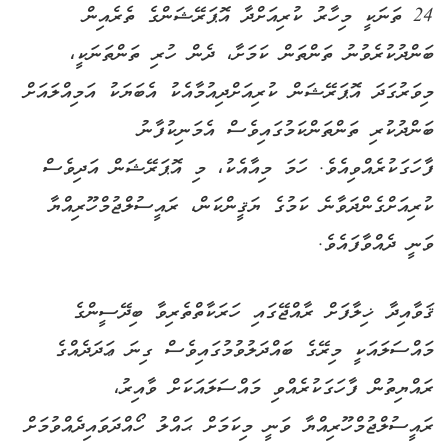
24 ތަނަކީ މިހާރު ކުރިއަށްދާ އޮޕަރޭޝަންގެ ތެރެއިން
ބަންދުކުރެވުނު ތަންތަން ކަމަށާ، ދެން ހުރި ތަންތަނަކީ،
މިވަރުގަދަ އޮޕަރޭޝަން ކުރިއަށްދިއުމާއެކު އެބަޔަކު އަމިއްލައަށް
ބަންދުކުރި ތަންތަންކަމުގައިވެސް އެމަނިކުފާނު
ފާހަގަކުރެއްވިއެވެ. ހަމަ މިއާއެކު، މި އޮޕަރޭޝަން އަދިވެސް
ކުރިއަށްގެންދަވާނެ ކަމުގެ ޔަޤީންކަން، ރައީސުލްޖުމްހޫރިއްޔާ
ވަނީ ދެއްވާފައެވެ.
ޤަވާއިދާ ޚިލާފަށް ރާއްޖޭގައި ހަރަކާތްތެރިވާ ބިދޭސީންގެ
މައްސަލައަކީ މިރޭގެ ބައްދަލުވުމުގައިވެސް ގިނަ ޢަދަދެއްގެ
ރައްޔިތުން ފާހަގަކުރެއްވި މައްސަލައަކަށް ވާއިރު،
ރައީސުލްޖުމްހޫރިއްޔާ ވަނީ މިކަމަށް ޙައްލު ހޯއްދަވައިދެއްވުމަށް