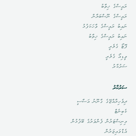
ރައީސްގެ ޚިތާބު
ރައީސްގެ ނޫސްބަޔާން
ނައިބު ރައީސްގެ ވާހަކަފުޅު
ނައިބު ރައީސްގެ ޚިތާބު
ފޮޓޯ ގެލެރީ
ވީޑިއޯ ގެލެރީ
ސަރުކާރު
ސަރުކާރު
ދިވެހިރާއްޖޭގެ ގާނޫނު އަސާސީ
ކެބިނެޓް
މިނިސްޓަރުން ފެންވަރުގެ ބޭފުޅުން
އެޑްވައިޒަރުން