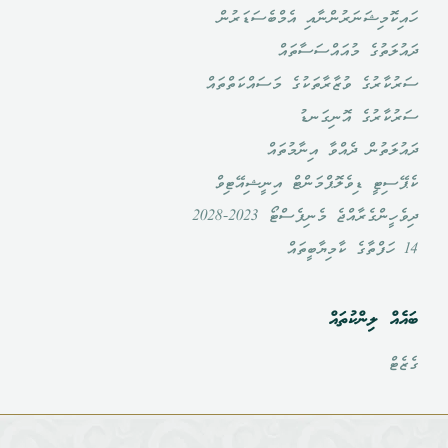
ހައިކޮމިޝަނަރުންނާއި އެމްބެސަޑަރުން
ދައުލަތުގެ މުއައްސަސާތައް
ސަރުކާރުގެ ވުޒާރާތަކުގެ މަސައްކަތްތައް
ސަރުކާރުގެ އޮނިގަނޑު
ދައުލަތުން ދެއްވާ އިނާމުތައް
ކެޕޭސިޓީ ޑިވެލޮޕްމަންޓް އިނީޝިއޭޓިވް
ދިވެހީންގެރާއްޖެ މެނިފެސްޓޯ 2023-2028
14 ހަފްތާގެ ކާމިޔާބީތައް
ބައެއް ލިންކުތައް
ގެޒެޓް