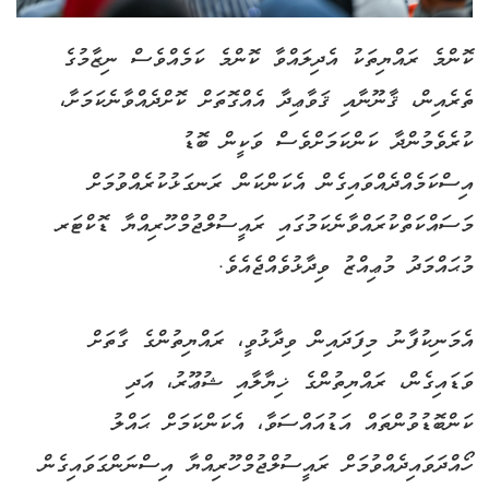
ކޮންމެ ރައްޔިތަކު އެދިލައްވާ ކޮންމެ ކަމެއްވެސް ނިޒާމުގެ
ތެރެއިން، ޤާނޫނާއި ޤަވާޢިދާ އެއްގޮތަށް ކޮށްދެއްވާނެކަމަށާ،
ކުރެވެމުންދާ ކަންކަމަށްވެސް ވަކީން ބޮޑު
އިސްކަމެއްދެއްވައިގެން އެކަންކަން ރަނގަޅުކުރެއްވުމަށް
މަސައްކަތްކުރައްވާނެކަމުގައި ރައީސުލްޖުމްހޫރިއްޔާ ޑޮކްޓަރ
މުޙައްމަދު މުޢިއްޒު ވިދާޅުވެއްޖެއެވެ.
އެމަނިކުފާނު މިފަދައިން ވިދާޅުވީ، ރައްޔިތުންގެ ގާތަށް
ވަޑައިގެން، ރައްޔިތުންގެ ޚިޔާލާއި ޝުޢޫރު، އަދި
ކަންބޮޑުވުންތައް އަޑުއައްސަވާ، އެކަންކަމަށް ޙައްލު
ހޯއްދަވައިދެއްވުމަށް ރައީސުލްޖުމްހޫރިއްޔާ އިސްނަންގަވައިގެން