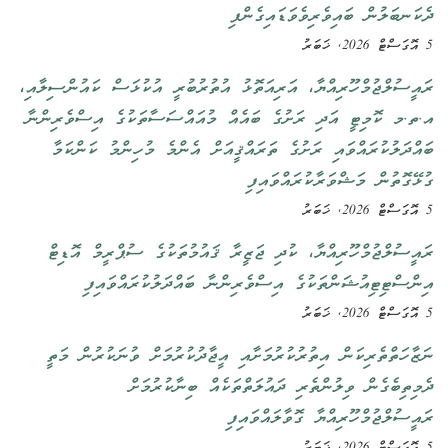
ދެކަނބަލުން ބައިވެރިވެވަޑައިގެންފި
5 އޮގަސްޓް 2026, ޚަބަރު
ރައީސުލްޖުމްހޫރިއްޔާ، އަރިއަތޮޅު އުތުރުބުރީ އުކުޅަސް ކައުންސިލާއި،
އ.ތ.މ ކޮމިޓީ އަދި ރަށުގެ ބައެއް މުއައްސަސާތަކުގެ އިސްވެރިންނާ
ބައްދަލުކުރައްވައި ރަށުގެ ތަރައްޤީއަށް އެންމެ މުހިންމު ކަންކަމާ
ގުޅޭގޮތުން މަޝްވަރާކުރައްވައިފި
5 އޮގަސްޓް 2026, ޚަބަރު
ރައީސުލްޖުމްހޫރިއްޔާ، ކުދި ޖަޒީރާ ޤައުމުތަކުގެ ސުޕްރީމް އޮޑިޓް
އިންސްޓިޓިއުޝަންތަކުގެ އިސްވެރިންނާ ބައްދަލުކުރައްވައިފި
5 އޮގަސްޓް 2026, ޚަބަރު
ނަޒާހަތްތެރިކަން އިތުރުކުރުމަށާއި އީޖާދުކުރުމަށް ވުނަކުރުން މަތީ
ދެމިތިބެގެން ވިލުންތެރި ދައުލަތްތަކެއް ބިނާކުރުމަށް
ރައީސުލްޖުމްހޫރިއްޔާ ގޮވާލައްވައިފި