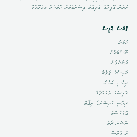
ދަށުން އޮފީހުގެ އަމިއްލަ އިސްނެގުމަށް ހާމަކުރާ މަޢުލޫމާތު
ޕްރެސް އޮފީސް
ޚަބަރު
ނޫސްބަޔާން
ދެންނެވުން
ރައީސްގެ ޖަވާބު
ރިޔާސީ ބަޔާން
ރައީސްގެ ވާހަކަފުޅު
ރިޔާސީ ކޮމިޝަނުގެ ރިޕޯޓް
ޕޮޑްކާސްޓް
ނޭޝަން ޗެޓް
ދަ ޕަލްސް