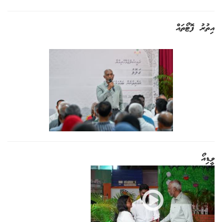
އިތުރު ފޮޓޯތައް
ވީޑިއޯ