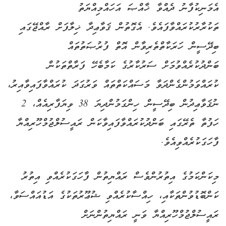
އެމަނިކުފާނު ދެއްވާ ޚާއްޞަ އަހައްމިއްޔަތު
ތަކުރާރުކުރައްވާފައެވެ. އެގޮތުން ޤަވާޢިދާ ޚިލާފަށް ރާއްޖޭގައި
ބިދޭސީން ހަރަކާތްތެރިވާން އޮތް ފުރުޞަތުތައް
ބަންދުކުރެއްވުމަށް ސަރުކާރުގެ ކަމާބެހޭ ފަރާތްތަކުން
ކުރައްވަމުންގެންދަވާ މަސައްކަތްތައް ވަރުގަދަ ކުރައްވާފައިވާއިރު،
ނުޤަވާޢިދުން ބިދޭސީން ހިންގަމުންދިޔަ 38 ވިޔަފާރިއެއް، 2
ހަފުތާ ތެރޭގައި ބަންދުކުރައްވާފައިވާކަން ރައީސުލްޖުމްހޫރިއްޔާ
ފާހަގަކުރެއްވިއެވެ.
މިކަންކަމުގެ އިތުރުންވެސް ރައްޔިތުން ފާހަގަކުރެއްވި އިތުރު
ކަންބޮޑުވުންތަކާއި، ހިއްސާކުރެއްވި ޝުޢޫރުތަކުގެ އަޑުއައްސަވާ،
ރައީސުލްޖުމްހޫރިއްޔާ ވަނީ ރައްޔިތުންނަށް