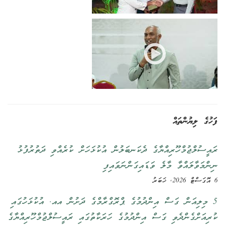
ފަހުގެ ލިޔުންތައް
ރައީސުލްޖުމްހޫރިއްޔާގެ ދެކަނބަލުން އުކުޅަހަށް ކުރެއްވި ދަތުރުފުޅު
ނިންމަވާލައްވާ މާލެ ވަޑައިގަންނަވައިފި
6 އޮގަސްޓް 2026, ޚަބަރު
5 މިލިއަން ގަސް އިންދުމުގެ ޕްރޮގްރާމްގެ ދަށުން އއ. އުކުޅަހުގައި
ކުރިއަށްގެންދެވި ގަސް އިންދުމުގެ ހަރަކާތުގައި ރައީސުލްޖުމްހޫރިއްޔާގެ