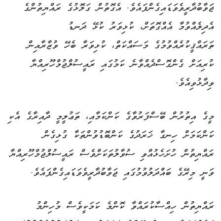
ޖަވާބުދާރީވެވަޑައިގެންފައެވެ. އެގޮތުން ގަލޮޅުގެ ރައްޔިތުންގެ
އެދިލެއްވުމާ އެއްގޮތަށް، ކުޅިވަރު ކުޅޭ ދަނޑު
ތަރައްޤީކުރެއްވުމުގެ މަސައްކަތް، ކުޅިވަރާ ބެހޭ ވުޒާރާއިން
ކުރިއަށް ގެންގޮސްދެއްވާނެ ކަމުގައި ރައީސުލްޖުމްހޫރިއްޔާ
ވިދާޅުވިއެވެ.
މީގެ އިތުރުން ބޭސްފަރުވާގެ ކަންކަމާއި، ތަޢުލީމީ ދާއިރާގެ އެކި
ކަންކަމަށް ހިނގާ ޚަރަދުގެ ކަންބޮޑުވުންތަކާ ގުޅިގެން
ރައްޔިތުން ހުށަހެޅުއްވި ސުވާލުތަކަށްވެސް ރައީސުލްޖުމްހޫރިއްޔާ
ވަނީ މިރޭގެ ބައްދަލުވުމުގައި ޖަވާބުދާރީވެވަޑައިގެންފައެވެ.
ރައްޔިތުން ހިއްސާކުރައްވާ ކޮންމެ ކަމަކީވެސް މުހިންމު