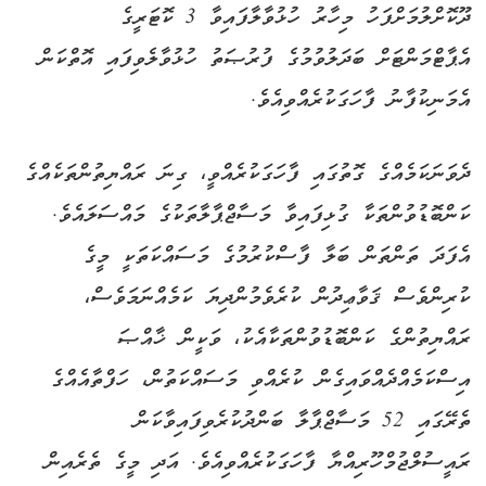
ދޫކޮށްލުމަށްފަހު މިހާރު ހުޅުވާލާފައިވާ 3 ކޮޓަރީގެ
އެޕާޓްމަންޓަށް ބަދަލުވުމުގެ ފުރުޞަތު ހުޅުވާލެވިފައި އޮތްކަން
އެމަނިކުފާނު ފާހަގަކުރެއްވިއެވެ.
ދެވަނަކަމެއްގެ ގޮތުގައި ފާހަގަކުރެއްވީ، ގިނަ ރައްޔިތުންތަކެއްގެ
ކަންބޮޑުވުންތަކާ ގުޅިފައިވާ މަސާޖްޕާލާތަކުގެ މައްސަލައެވެ.
އެފަދަ ތަންތަން ބަލާ ފާސްކުރުމުގެ މަސައްކަތަކީ މީގެ
ކުރިންވެސް ޤަވާޢިދުން ކުރެވެމުންދިޔަ ކަމެއްނަމަވެސް،
ރައްޔިތުންގެ ކަންބޮޑުވުންތަކާއެކު، ވަކީން ޚާއްޞަ
އިސްކަމެއްދެއްވައިގެން ކުރެއްވި މަސައްކަތުން، ހަފްތާއެއްގެ
ތެރޭގައި 52 މަސާޖްޕާލާ ބަންދުކުރެވިފައިވާކަން
ރައީސުލްޖުމްހޫރިއްޔާ ފާހަގަކުރެއްވިއެވެ. އަދި މީގެ ތެރެއިން