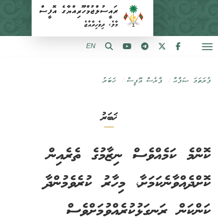
EN
ފުރަތަމަ ޞަފްޙާ
ޕްރެސް އޮފީސް
ޚަބަރު
ޚަބަރު
ކޮންމެ ކަމެއްވެސް ނިޒާމުގެ ތެރެއިން
ކޮށްދެއްވާނެކަމަށާ، މިހާރު ކުރެވެމުންދާ
ކަންކަން ރަނގަޅުކުރެއްވުމަށްވެސް