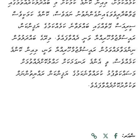
ކަމެއްކަމަށާ، މިއިން ކޮންމެ ކަމަކަށް މި ބައްދަލުކުރެއްވުމުގައި
ޖަވާބުދާރީވެވަޑައިނުގެންނެވުނު ނަމަވެސް، ކޮންމެ ކަމަކީވެސް
ސީރިއަސް ގޮތެއްގައި ބައްލަވާނެ ކަމެއްކަމުގެ ޔަޤީންކަން،
ރައީސުލްޖުމްހޫރިއްޔާ ވަނީ ދެއްވާފައެވެ. މިރޭގެ ބައްދަލުވުން
ނިންމަވާލައްވަމުން ރައީސުލްޖުމްހޫރިއްޔާ ވަނީ، މިއިން ކޮންމެ
ކަމެއްވެސް، ވީ އެންމެ ރަނގަޅަކަށް ހައްލުކޮށްދެއްވުމަށް
މަސައްކަތްޕުޅު ކުރައްވާނެކަމުގެ ޔަޤީންކަން ރައްޔިތުންނަށް
ތަކުރާރުކޮށްދެއްވާފައެވެ.
ޝެއަރ: