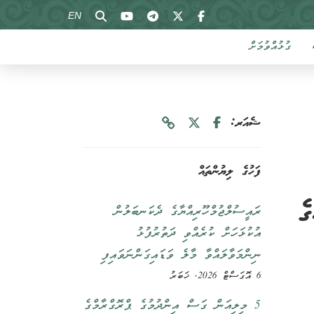
EN
ގުޅުއްވުމަށް
ޝެއަރ:
ފަހުގެ ލިޔުންތައް
ެ
ރައީސުލްޖުމްހޫރިއްޔާގެ ދެކަނބަލުން
އުކުޅަހަށް ކުރެއްވި ދަތުރުފުޅު
ނިންމަވާލައްވާ މާލެ ވަޑައިގަންނަވައިފި
6 އޮގަސްޓް 2026, ޚަބަރު
5 މިލިއަން ގަސް އިންދުމުގެ ޕްރޮގްރާމްގެ