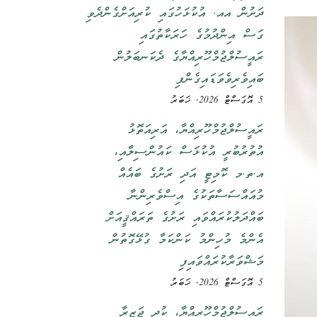
ދަށުން އއ. އުކުޅަހުގައި ކުރިއަށްގެންދެވި
ގަސް އިންދުމުގެ ހަރަކާތުގައި
ރައީސުލްޖުމްހޫރިއްޔާގެ ދެކަނބަލުން
ބައިވެރިވެވަޑައިގެންފި
5 އޮގަސްޓް 2026, ޚަބަރު
ރައީސުލްޖުމްހޫރިއްޔާ، އަރިއަތޮޅު
އުތުރުބުރީ އުކުޅަސް ކައުންސިލާއި،
އ.ތ.މ ކޮމިޓީ އަދި ރަށުގެ ބައެއް
މުއައްސަސާތަކުގެ އިސްވެރިންނާ
ބައްދަލުކުރައްވައި ރަށުގެ ތަރައްޤީއަށް
އެންމެ މުހިންމު ކަންކަމާ ގުޅޭގޮތުން
މަޝްވަރާކުރައްވައިފި
5 އޮގަސްޓް 2026, ޚަބަރު
ރައީސުލްޖުމްހޫރިއްޔާ، ކުދި ޖަޒީރާ