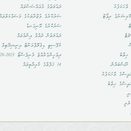
ވާހަކަފުޅު
ދައުލަތުގެ މުއައްސަސާތައް
ޮމިޝަނުގެ ރިޕޯޓް
ސަރުކާރުގެ ވުޒާރާތަކުގެ މަސައްކަތްތައް
ް
ސަރުކާރުގެ އޮނިގަނޑު
ެޓް
ދައުލަތުން ދެއްވާ އިނާމުތައް
ް
ކެޕޭސިޓީ ޑިވެލޮޕްމަންޓް އިނީޝިއޭޓިވް
ޚިތާބު
ދިވެހީންގެރާއްޖެ މެނިފެސްޓޯ 2023-2028
 ނޫސްބަޔާން
14 ހަފްތާގެ ކާމިޔާބީތައް
އީސްގެ ވާހަކަފުޅު
ައީސްގެ ޚިތާބު
ރީ
ލެރީ