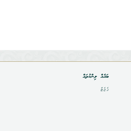
ބައެއް ލިންކުތައް
ގެޒެޓް