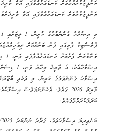
ތަންފީޒުކުރެއްވުމަށް ކަނޑައަޅުއްވާފައި އޮތް ތާރީޚަ
ތަންފީޒުކުރުމަށް ކަނޑައަޅުއްވާފައި އޮތް ތާރީޚަށެވެ.
ޕްލާސްޓިކު ފުޅީގައި ފެން ބަންދުކޮށް ދިވެހިރާއްޖެއަ
ބަދަލުކުރައްވާފައެވެ.