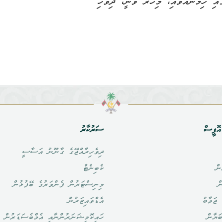
އި ހިމަނުއްވައި، މިހާރު ވަނީ، ދިވެހި
ޮފީސް
ސަރުކާރު
ދިވެހިރާއްޖޭގެ ގާނޫނު އަސާސީ
ން
ކެބިނެޓް
ް
މިނިސްޓަރުން ފެންވަރުގެ ބޭފުޅުން
ޖަވާބު
އެޑްވައިޒަރުން
ަޔާން
ހައިކޮމިޝަނަރުންނާއި އެމްބެސަޑަރުން