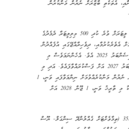
ށާއި، އެތަކެތި ބާޒާރަށް ނެރުން މަނާކުރުން
މި އިޞްލާޙު ގެންނެވުމުގެ ކުރީން، 1 ލީޓަރާއި 1 ލީޓަރަށް ވުރެ ކުދި 500 މިލިލީޓަރާ ދެމެދުގެ
ށް އެތެރެކުރުމާއި، ދިވެހިރާއްޖޭގައި އުފެއްދުން
މަނާކުރަން ފެށުމަށް ކަނޑައަޅުއްވާފައި ވަނީ، 1 ޑިސެންބަރު 2025 އެވެ. އެހެންނަމަވެސް މި
އިޞްލާޙާއެކު، އެ ތާރީޚު މިހާރު ވަނީ، 1 ޑިސެންބަރު 2027 އަށް ފަސްކުރައްވާފައެވެ. އަދި މި
އިޞްލާޙު ގެންނެވުމުގެ ކުރީން، މި ތަކެތި ބާޒާރަށް ނެރުން މަނާކުރެއްވުމަށް ނިންމަވާފައި ވަނީ، 1
މާރިޗު 2026 ގައެވެ. އެހެންނަމަވެސް އިޞްލާޙާއެކު މި ތާރީޚު ވަނީ، 1 ޖޫން 2028 އަށް
ބުނެވިދިޔަ އިޞްލާޙުތައް، ޤަރާރު ނަންބަރު 35/2025 (ތިމާވެށްޓަށް ގެއްލުންދޭ ސިންގަލް- ޔޫސް