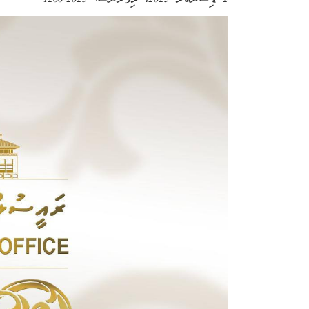
2 ޑިސެންބަރު 2025
، ރިފަރެންސް:
2025-1266