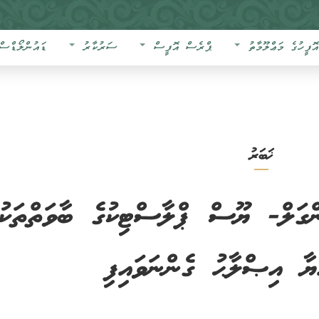
އޮފީހުގެ މަޢްލޫމާތު
ޕްރެސް އޮފީސް
ސަރުކާރު
ޑައުންލޯޑްސް
ޚަބަރު
ްގަލް- ޔޫސް ޕްލާސްޓިކުގެ ބާވަތްތަކުގ
ޔާ އިޞްލާޙު ގެންނަވައިފި