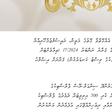
 އެއްގޮތްވާ ގޮތުގެ މަތީން، ރައީސުލްޖުމްހޫރިއްޔާ
ޑޮކްޓަރ މުޙައްމަދު މުޢިއްޒު، ރައީސުލްޖުމްހޫރިއްޔާގެ ޤަރާރު ނަންބަރު 17/2024 (ތިމާވެށްޓަށް
ކުގެ ލިސްޓު ކަނޑައެޅުން) ޤަރާރަށް އިޞްލާޙު
އްލުންދޭ ސިންގަލް-ޔޫސް ޕްލާސްޓިކުގެ
ބާވަތްތަކުގެ ތެރެއިން، 1 ލީޓަރާއި 1 ލީޓަރަށް ވުރެ ކުދި 500 މިލިލީޓަރާ ދެމެދުގެ ޕްލާސްޓިކު
ުމާއި ދިވެހިރާއްޖޭގައި އުފެއްދުން މަނާކުރުން