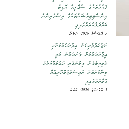
ޤައުމުތަކުގެ ސުޕްރީމް އޮޑިޓް
އިންސްޓިޓިއުޝަންތަކުގެ އިސްވެރިންނާ
ބައްދަލުކުރައްވައިފި
5 އޮގަސްޓް 2026, ޚަބަރު
ނަޒާހަތްތެރިކަން އިތުރުކުރުމަށާއި
އީޖާދުކުރުމަށް ވުނަކުރުން މަތީ
ދެމިތިބެގެން ވިލުންތެރި ދައުލަތްތަކެއް
ބިނާކުރުމަށް ރައީސުލްޖުމްހޫރިއްޔާ
ގޮވާލައްވައިފި
5 އޮގަސްޓް 2026, ޚަބަރު