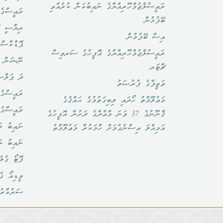
ރައީސުލްޖުމްހޫރިއްޔާގެ ނައިބުކަން ކުރެއްވި
ރައީސްގެ 
ބޭފުޅުން
ރިޔާސީ ކ
އިސް ބޭފުޅުން
ޕޮޑްކާސްޓ
ރައީސުލްޖުމްހޫރިއްޔާގެ އޮފީހުގެ ސަރވިސް
ނޭޝަން ޗ
ޗާޓަރ
ދަ ޕަލްސ
ވަޒީފާގެ ފުރުޞަތު
ރައީސްގެ 
މަޢުލޫމާތު ހޯދައި ލިބިގަތުމުގެ ޙައްޤުގެ
ރައީސްގެ
ޤާނޫނުގެ 37 ވަނަ މާއްދާގެ ދަށުން އޮފީހުގެ
ނައިބު ރަ
އަމިއްލަ އިސްނެގުމަށް ހާމަކުރާ މަޢުލޫމާތު
ނައިބު ރ
ފޮޓޯ ގެލެ
ވީޑިއޯ ގެ
ސަރުކާރު