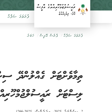
ފުރަތަމަ ޞަފްޙާ
ފުރަތަމަ ޞަފްޙާ
ޕްރެސް އޮފީސް
ޚަބަރު
ތިމާވެށްޓަށް ގެއްލުންދޭ ސިނ
ލިސްޓަށް ރައީސުލްޖުމްހޫރިއް