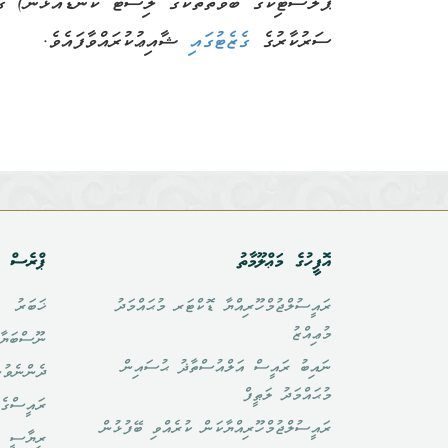
ޕްލާސްޓިކުގެ ބާވަތްތަކުގެ ލިސްޓު ކަނޑައެޅުން) ގަ
ސަރުކާރުގެ
ގެޒެޓުގައި
ޝާއިޢުކުރައްވާފައެވެ.
އޮފީހުގެ މަޢްލޫމާތު
ޕްރެސް އ
ރައީސުލްޖުމްހޫރިއްޔާ ޑޮކްޓަރ މުޙައްމަދު
ޚަބަރު
މުޢިއްޒު
ނޫސްބަޔާ
ނައިބު ރައީސް އަލްއުސްތާޛު ޙުސައިން
ދެންނެވުނ
މުޙައްމަދު ލަޠީފް
ރައީސްގެ 
ރައީސުލްޖުމްހޫރިއްޔާކަން ކުރެއްވި ބޭފުޅުން
ރިޔާސީ ބ