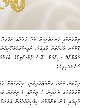
ތިމާވެށްޓާއި ފަތުރުވެރިކަމާ ބެހޭ ވުޒާރާގެ ލަފާފުޅާ
ގެއްލުންދޭ ސިންގަލް- ޔޫސް ޕްލާސްޓިކުގެ ބާވަތްތަ
ގެންނަވައިފިއެވެ.
މިގޮތުން ބަދަލު ގެންނަވާފައިވަނީ، ތިމާވެށްޓަށް ގެ
ފުޅީގައި ފެން ބަންދުކޮށް ދިވެހިރާއްޖެއަށް އެތެރެކުރ